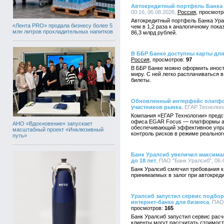
Автокредитный портфель Банка 
00:16, 06.08.2026,
Россия
Автокредитный портфель Банка Урал
«Лента PRO» продала бизнесу более 5
чем в 1,2 раза к аналогичному пока
млн литров прохладительных напитков
86,3 млрд рублей.
В ББР Банке доступны карты для
Россия
97
В ББР Банке можно оформить иност
миру. С ней легко расплачиваться в
билеты.
Обновленный интерфейс платф
участников рынка
, ЕГАР Технологи
Компания «ЕГАР Технологии» предс
офиса EGAR Focus — платформы ав
АНО «Вдохновение» запускает
обеспечивающий эффективное упра
масштабный проект «Инклюзивный
контроль рисков в режиме реальног
путь»
Банк Уралсиб увеличил максима
до 18 лет
, ПАО "Банк Уралсиб", 06:
Банк Уралсиб смягчил требования к
принимаемых в залог при автокреди
Уралсиб запустил сервис подбо
интернет-банке для бизнеса
, ПАО
165
Банк Уралсиб запустил сервис рас
клиенты могут рассчитать стоимост