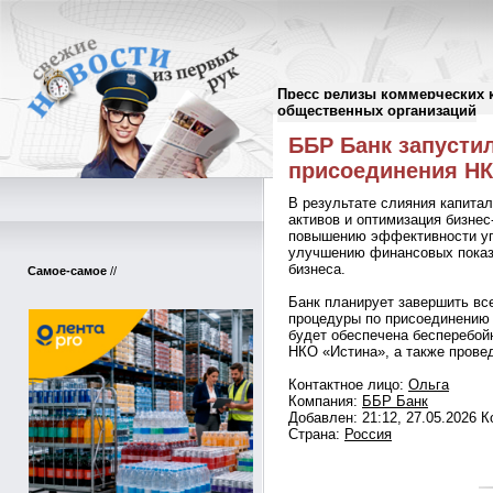
Пресс релизы коммерческих 
Пресс-релизы
//
общественных организаций
ББР Банк запусти
присоединения НК
В результате слияния капитал
активов и оптимизация бизнес
повышению эффективности уп
улучшению финансовых показ
бизнеса.
Самое-самое
//
Банк планирует завершить вс
процедуры по присоединению 
будет обеспечена бесперебой
НКО «Истина», а также прове
Контактное лицо:
Ольга
Компания:
ББР Банк
Добавлен: 21:12, 27.05.2026 
Страна:
Россия