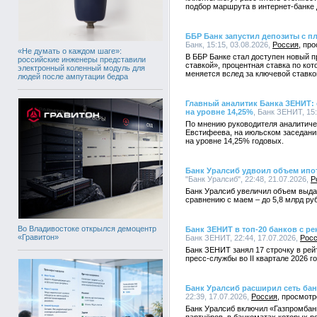
подбор маршрута в интернет-банке
ББР Банк запустил депозиты с п
Банк, 15:15, 03.08.2026,
Россия
«Не думать о каждом шаге»:
В ББР Банке стал доступен новый 
российские инженеры представили
ставкой», процентная ставка по ко
электронный коленный модуль для
меняется вслед за ключевой ставко
людей после ампутации бедра
Главный аналитик Банка ЗЕНИТ:
на уровне 14,25%
, Банк ЗЕНИТ, 15:
По мнению руководителя аналитич
Евстифеева, на июльском заседани
на уровне 14,25% годовых.
Банк Уралсиб удвоил объем ипо
"Банк Уралсиб", 22:48, 21.07.2026,
Р
Банк Уралсиб увеличил объем выдач
сравнению с маем – до 5,8 млрд ру
Во Владивостоке открылся демоцентр
Банк ЗЕНИТ в топ-20 банков с р
«Гравитон»
Банк ЗЕНИТ, 22:44, 17.07.2026,
Рос
Банк ЗЕНИТ занял 17 строчку в рей
пресс-службы во II квартале 2026 г
Банк Уралсиб расширил сеть ба
22:39, 17.07.2026,
Россия
Банк Уралсиб включил «Газпромбанк