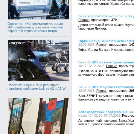
партнёров, в банкоматах которых р
наличные по картам Уралсиба на ль
Банк Уралсиб открыл офис в Яку
Россия
379
Quorum от «Наносемантики»: новая
Дополнительный офис «Саха Якутия
ИИ-платформа для автоматической
проспекте Ленина.
обработки корпоративных встреч
Офис Солид Банка в Ижевске пе
12.07.2026,
Россия
14
Офис Солид Банка в Ижевске перее
Банк ЗЕНИТ на ежегодном кулин
16:17, 12.07.2026,
Россия
2 июля Банк ЗЕНИТ принял участие
кулинарного фестиваля «Жарим лет
Robort от 3Logic Group расширил
Банк ЗЕНИТ запускает страхову
портфель роботами Unitree A2 и A2-W
12.07.2026,
Россия
20
Банк ЗЕНИТ запускает новую стра
финансовую защиту клиентов и их 
Автокредитный портфель Банка 
Уралсиб", 02:50, 07.07.2026,
Россия
Автокредитный портфель Банка Урал
чем в 1,3 раза к аналогичному пока