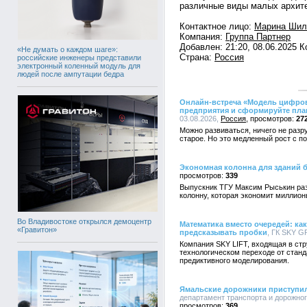
различные виды малых архит
Контактное лицо:
Марина Шил
Компания:
Группа Партнер
Добавлен: 21:20, 08.06.2025 
«Не думать о каждом шаге»:
Страна:
Россия
российские инженеры представили
электронный коленный модуль для
людей после ампутации бедра
Онлайн-встреча «Модель цифров
предприятия и сформируйте план 
03.08.2026,
Россия
27
Можно развиваться, ничего не раз
старое. Но это медленный рост с п
Экономная колонна для зданий 
339
Выпускник ТГУ Максим Рыськин раз
колонну, которая экономит миллион
Во Владивостоке открылся демоцентр
Математика вместо очередей: к
«Гравитон»
предсказывать пробки
, ГК SKY G
Компания SKY LIFT, входящая в ст
технологическом переходе от станд
предиктивного моделирования.
Ямальские дорожники приступил
департамент транспорта и дорожног
369