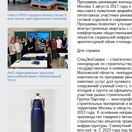
Программы реновации жилищн
Москвы 1 августа 2017 года и
массового появления аварийно
пятиэтажках участники ренов
«Лента PRO» продала бизнесу более 5
млн литров прохладительных напитков
готовой отделкой в современн
Программа позволяет улучшит
благоустроенные кварталы с 
комфортными общественными 
объектов социальной инфрас
архитектурный облик столицы
Для справки:
СпецЭкоСервис – стратегичес
генпорядчик по строительств
государственных и коммерчес
Московской области, генподр
АНО «Вдохновение» запускает
масштабный проект «Инклюзивный
комплексов по программе рен
путь»
комплекс услуг для нулевого 
сооружений («умный снос»), 
отходов и грунта на официал
участник рынка строительной 
Группа Партнер — многопрофи
строительных материалов и в
территории Москвы и области,
2013 года. К основным напра
производство товарного бето
строительство объектов пром
инфраструктуры. Совокупный 
млн куб. м. С 2023 года под