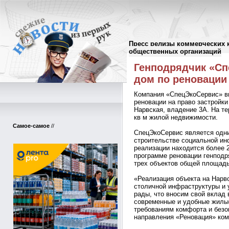
Пресс релизы коммерческих 
Пресс-релизы
//
общественных организаций
Генподрядчик «Сп
дом по реновации
Компания «СпецЭкоСервис» в
реновации на право застройки 
Нарвская, владение 3А. На те
кв м жилой недвижимости.
Самое-самое
//
СпецЭкоСервис является одн
строительстве социальной ин
реализации находится более 2
программе реновации генподр
трех объектов общей площадь
«Реализация объекта на Нарв
столичной инфраструктуры и 
рады, что вносим свой вклад 
современные и удобные жилые
требованиям комфорта и безо
направления «Реновация» ком