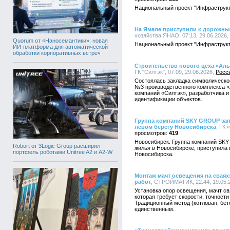
Национальный проект "Инфраструкт
На Ямале приступили к дорожны
хозяйства ЯНАО, 07:13, 29.06.2026,
Quorum от «Наносемантики»: новая
Национальный проект "Инфраструкт
ИИ-платформа для автоматической
обработки корпоративных встреч
Строительство нового цеха «Ал
ГК "Силтэк", 07:09, 29.06.2026,
Росс
Состоялась закладка символическог
№3 производственного комплекса «
компаний «Силтэк», разработчика и
идентификации объектов.
Группа компаний SKY GROUP зап
левом берегу Новосибирска
, ГК
419
Новосибирск. Группа компаний SKY
Robort от 3Logic Group расширил
жилья в Новосибирске, приступила 
портфель роботами Unitree A2 и A2-W
Новосибирска.
Монтаж мачт освещения на сваях:
работ
, СТРОЙМАТИК, 22:44, 19.05.
Установка опор освещения, мачт св
которая требует скорости, точност
Традиционный метод (котлован, бет
единственным.