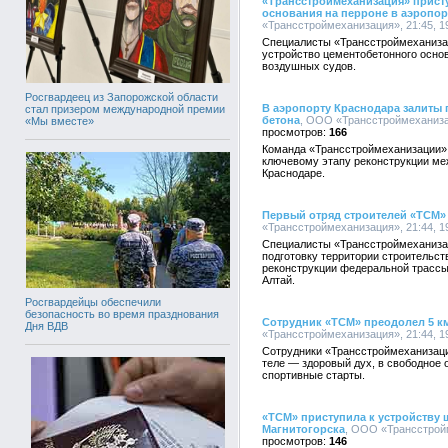
«Трансстроймеханизация» прист
основания на перроне в аэропор
«Трансстроймеханизация», 21:45, 1
Специалисты «Трансстроймеханизац
устройство цементобетонного основ
воздушных судов.
Росгвардеец из Запорожской области
В аэропорту Краснодара залиты
стал призером международной премии
бетона
, ООО «Трансстроймеханизац
«Мы вместе»
166
Команда «Трансстроймеханизации» 
ключевому этапу реконструкции ме
Краснодаре.
Первый отряд строителей «ТСМ» 
«Трансстроймеханизация», 21:44, 1
Cпециалисты «Трансстроймеханизац
подготовку территории строительст
реконструкции федеральной трассы
Алтай.
Росгвардейцы обеспечили
безопасность во время празднования
Сотрудник «ТСМ» преодолел 5 к
Дня ВДВ
«Трансстроймеханизация», 21:44, 1
Сотрудники «Трансстроймеханизаци
теле — здоровый дух, в свободное 
спортивные старты.
«ТСМ» приступила к устройству 
Магнитогорска
, ООО «Трансстройм
146