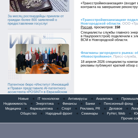
«Трансстроймеханизация» (входит 
контракта на завершение реконстру
За месяц росгвардейцы приняли от
«Трансстроймеханизация» подклю
граждан более 800 заявлений о
Новгородской области
, ООО «Тра
предоставлении госуслуг
Россия
158
Специалисты службы главного энер
в Нацпроектстрой) подключили к эл
ВСМ в Новгородской области.
Флагманы загородного рынка: об
«Новостройкино»
, Пресс-служба, 
18 апреля 2026 специалисты компан
рекламы публикуют краткий обзор с
Патентное бюро «Институт Инноваций
и Права» представило AI-патентного
ассистента «POSINT» в Евразийском
патентном ведомстве
Новые
«
IT технологии
«
Антивирусы
«
Аналитика
«
Промышлен
Недвижимость
«
Энергетика
«
Финансы
«
Банки
«
Пенсионный фонд
Медицина
«
Фармацевтика
«
Спорт
«
Реклама, PR
«
Деловое
«
Логи
Общество
«
Народный фронт
«
Семинары
«
РуНет, Web
«
Юб
Прочие со