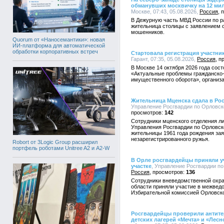
обманувших москвичку на 12 ми
Москве, 07:43, 05.08.2026,
Россия
В Дежурную часть МВД России по ра
жительница столицы с заявлением о
мошенников.
Quorum от «Наносемантики»: новая
ИИ-платформа для автоматической
обработки корпоративных встреч
Стартовала регистрация участн
Гарант, 07:35, 05.08.2026,
Россия
В Москве 14 октября 2026 года со
«Актуальные проблемы гражданско-
имущественного оборота», организа
Жительница Мценска сдала в Ро
Управление Росгвардии по Орловско
142
Сотрудники мценского отделения л
Управления Росгвардии по Орловск
жительницы 1961 года рождения за
незарегистрированного ружья.
Robort от 3Logic Group расширил
портфель роботами Unitree A2 и A2-W
В Орле росгвардейцы приняли уч
участке
, Управление Росгвардии по 
Россия
136
Сотрудники вневедомственной охра
области приняли участие в межвед
Избирательной комиссией Орловско
Росгвардейцы проверили антит
детских лагерей «Мечта» и «Лесн