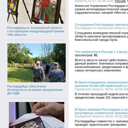
области, 07:07, 05.08.2026,
Россия
Комиссия Управления Росгвардии п
уровня антитеррористической защи
оздоровительных лагерей «Мечта» 
Сотрудники Росгвардии пресекл
Росгвардеец из Запорожской области
Росгвардии по Орловской области, 0
стал призером международной премии
Сотрудники вневедомственной охра
«Мы вместе»
области пресекли противоправную д
Комсомольской города Орла.
Что изменится в России с 1 авгус
91
Всего в августе начнут действоват
данный момент. Ключевые поправки
налогообложения, кредитования и ф
самых интересных изменениях.
В Орле сотрудники лицензионно
приняли более 200 заявлений от
Росгвардейцы обеспечили
Орловской области, 06:54, 05.08.20
безопасность во время празднования
Дня ВДВ
В течение прошедшей недели росг
юридическим лицам 152 лицензий и
В Орле экипажи Росгвардии и с
регулярные совместные трениро
Орловской области, 06:54, 05.08.20
Росгвардейцы совместно с экипаж
проводят практические тренировки.