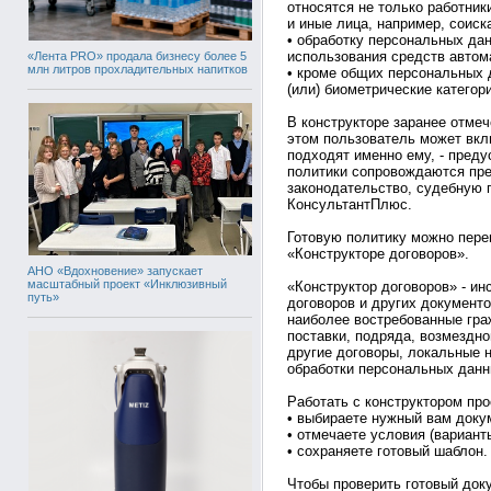
относятся не только работники
и иные лица, например, соиск
• обработку персональных да
использования средств автом
«Лента PRO» продала бизнесу более 5
млн литров прохладительных напитков
• кроме общих персональных 
(или) биометрические катего
В конструкторе заранее отме
этом пользователь может вкл
подходят именно ему, - пред
политики сопровождаются пр
законодательство, судебную 
КонсультантПлюс.
Готовую политику можно пере
«Конструкторе договоров».
АНО «Вдохновение» запускает
масштабный проект «Инклюзивный
«Конструктор договоров» - ин
путь»
договоров и других документ
наиболее востребованные гра
поставки, подряда, возмездног
другие договоры, локальные 
обработки персональных данны
Работать с конструктором про
• выбираете нужный вам докум
• отмечаете условия (вариант
• сохраняете готовый шаблон.
Чтобы проверить готовый док