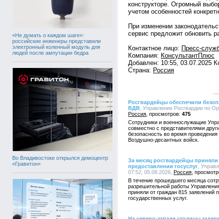
конструкторе. Огромный выбо
учетом особенностей конкретн
При изменении законодательс
сервис предложит обновить р
«Не думать о каждом шаге»:
российские инженеры представили
электронный коленный модуль для
Контактное лицо:
Пресс-служ
людей после ампутации бедра
Компания:
КонсультантПлюс
Добавлен: 10:55, 03.07.2025 
Страна:
Россия
Росгвардейцы обеспечили безоп
ВДВ
, Управление Росгвардии по Орл
Россия
475
Сотрудники и военнослужащие Упра
совместно с представителями друг
безопасность во время проведения
Воздушно-десантных войск.
Во Владивостоке открылся демоцентр
За месяц росгвардейцы приняли 
«Гравитон»
предоставлении госуслуг
, Управ
07:52, 05.08.2026,
Россия
В течение прошедшего месяца сотр
разрешительной работы Управления
приняли от граждан 815 заявлений 
государственных услуг.
На северо-западе столицы заде