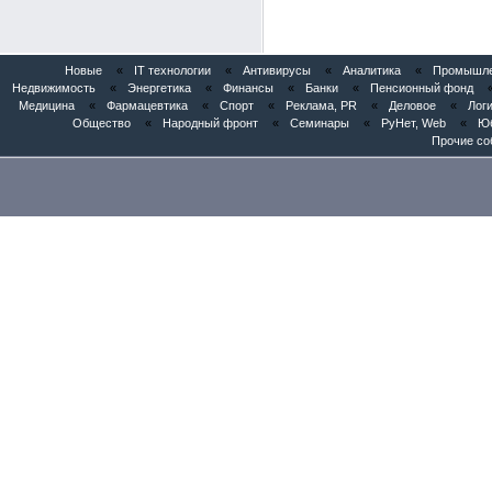
Новые
«
IT технологии
«
Антивирусы
«
Аналитика
«
Промышлен
Недвижимость
«
Энергетика
«
Финансы
«
Банки
«
Пенсионный фонд
Медицина
«
Фармацевтика
«
Спорт
«
Реклама, PR
«
Деловое
«
Логи
Общество
«
Народный фронт
«
Семинары
«
РуНет, Web
«
Юб
Прочие со