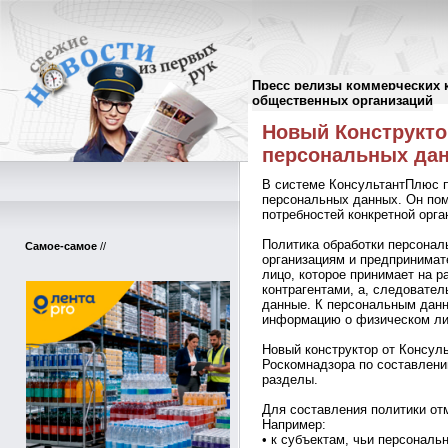
Пресс релизы коммерческих 
Пресс-релизы
//
общественных организаций
Новый Конструкто
персональных дан
В системе КонсультантПлюс п
персональных данных. Он пом
потребностей конкретной орга
Политика обработки персонал
Самое-самое
//
организациям и предпринимат
лицо, которое принимает на р
контрагентами, а, следовател
данные. К персональным данн
информацию о физическом ли
Новый конструктор от Консул
Роскомнадзора по составлени
разделы.
Для составления политики отм
Например:
• к субъектам, чьи персонал