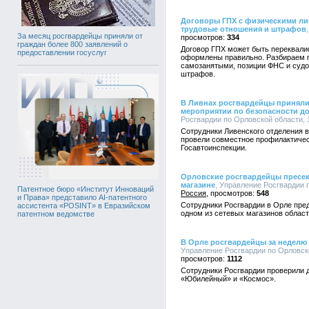
Договоры ГПХ с физическими ли
трудовые отношения и штрафов
За месяц росгвардейцы приняли от
334
граждан более 800 заявлений о
Договор ГПХ может быть переквали
предоставлении госуслуг
оформлены правильно. Разбираем п
самозанятыми, позиции ФНС и судо
штрафов.
В Ливнах росгвардейцы приняли
мероприятии по безопасности д
Росгвардии по Орловской области, 1
Сотрудники Ливенского отделения 
провели совместное профилактичес
Госавтоинспекции.
Орловские росгвардейцы пресек
магазине
, Управление Росгвардии п
Патентное бюро «Институт Инноваций
Россия
548
и Права» представило AI-патентного
Сотрудники Росгвардии в Орле пре
ассистента «POSINT» в Евразийском
одном из сетевых магазинов област
патентном ведомстве
В Орле росгвардейцы за неделю 
Управление Росгвардии по Орловско
1112
Сотрудники Росгвардии проверили д
«Юбилейный» и «Космос».