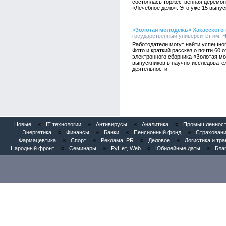
состоялась торжественная церемон
«Лечебное дело». Это уже 15 выпус
«Золотая молодёжь» Хакасского 
государственный университет им. Н.
Работодатели могут найти успешног
Фото и краткий рассказ о почти 60
электронного сборника «Золотая м
выпускников в научно-исследовател
деятельности.
Новые
«
IT технологии
«
Антивирусы
«
Аналитика
«
Промышленность
Энергетика
«
Финансы
«
Банки
«
Пенсионный фонд
«
Страхован
Фармацевтика
«
Спорт
«
Реклама, PR
«
Деловое
«
Логистика и тр
Народный фронт
«
Семинары
«
РуНет, Web
«
Юбилейные даты
«
Бла