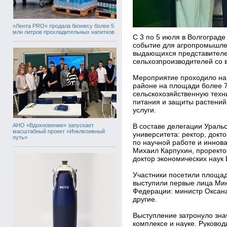
«Лента PRO» продала бизнесу более 5
млн литров прохладительных напитков
С 3 по 5 июля в Волгоград
событие для агропромышле
выдающихся представителе
сельхозпроизводителей со 
Мероприятие проходило на
районе на площади более 7
сельскохозяйственную техн
питания и защиты растений
услуги.
АНО «Вдохновение» запускает
В составе делегации Уральс
масштабный проект «Инклюзивный
университета: ректор, докт
путь»
по научной работе и иннов
Михаил Карпухин, проректо
доктор экономических наук 
Участники посетили площад
выступили первые лица Мин
Федерации: министр Оксана
другие.
Выступление затронуло зн
комплексе и науке. Руково