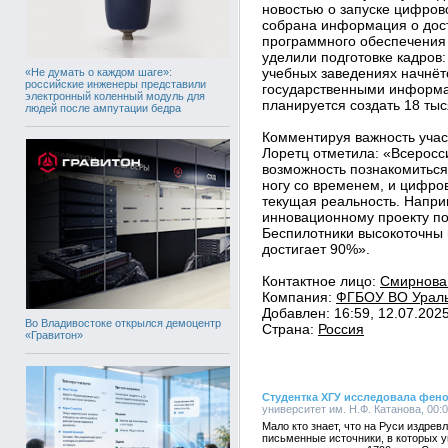
новостью о запуске цифров
собрана информация о дост
программного обеспечения 
уделили подготовке кадров:
учебных заведениях начнёт
«Не думать о каждом шаге»:
российские инженеры представили
государственными информа
электронный коленный модуль для
планируется создать 18 тыс
людей после ампутации бедра
Комментируя важность учас
Лоретц отметила: «Всеросс
возможность познакомиться
ногу со временем, и цифров
текущая реальность. Наприм
инновационному проекту по
Беспилотники высокоточны 
достигает 90%».
Контактное лицо:
Смирнова
Компания:
ФГБОУ ВО Ураль
Добавлен: 16:59, 12.07.202
Во Владивостоке открылся демоцентр
Страна:
Россия
«Гравитон»
Студентка ХГУ исследовала фено
университет им. Н.Ф. Катанова, 00:0
Мало кто знает, что на Руси издре
письменные источники, в которых