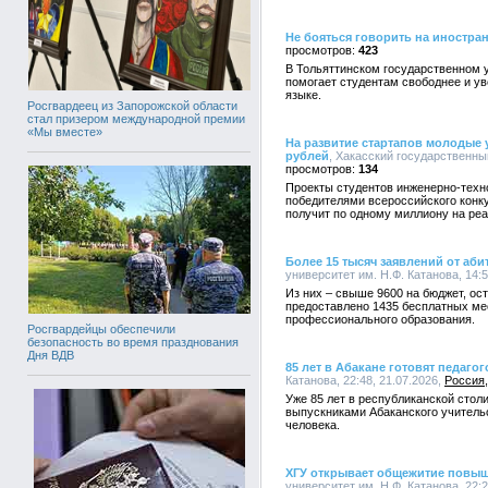
Не бояться говорить на иностра
423
В Тольяттинском государственном у
помогает студентам свободнее и ув
языке.
Росгвардеец из Запорожской области
стал призером международной премии
«Мы вместе»
На развитие стартапов молодые 
рублей
, Хакасский государственный
134
Проекты студентов инженерно-техно
победителями всероссийского конку
получит по одному миллиону на реа
Более 15 тысяч заявлений от аби
университет им. Н.Ф. Катанова, 14:5
Из них – свыше 9600 на бюджет, ост
предоставлено 1435 бесплатных ме
профессионального образования.
Росгвардейцы обеспечили
безопасность во время празднования
Дня ВДВ
85 лет в Абакане готовят педагог
Катанова, 22:48, 21.07.2026,
Россия
Уже 85 лет в республиканской столи
выпускниками Абаканского учительск
человека.
ХГУ открывает общежитие повы
университет им. Н.Ф. Катанова, 22:2