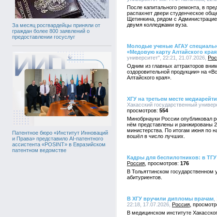
После капитального ремонта, в пре
распахнет двери студенческое общ
Щетинкина, рядом с Администрацие
двумя колледжами вуза.
За месяц росгвардейцы приняли от
граждан более 800 заявлений о
предоставлении госуслуг
Молодые ученые АГАУ специальн
«Медовую карту Алтайского края
университет", 22:21, 21.07.2026,
Рос
Одним из главных аттракторов вни
оздоровительной продукции» на «В
Алтайского края».
ХГУ на третьем месте медиарейт
Хакасский государственный универси
554
Минобрнауки России опубликовал ре
нём представлены и ранжированы 2
министерства. По итогам июня по 
Патентное бюро «Институт Инноваций
вошёл в число лучших.
и Права» представило AI-патентного
ассистента «POSINT» в Евразийском
патентном ведомстве
Кадры для беспилотников: в ТГУ
Россия
176
В Тольяттинском государственном 
абитуриентов.
В ХГУ вручили дипломы врачам
,
22:18, 17.07.2026,
Россия
В медицинском институте Хакасског