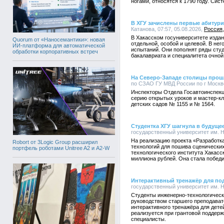
ногами, относятся к 1790 году. Сис
В ХГУ зачислены первые абитур
Катанова, 07:57, 05.08.2026,
Россия
В Хакасском госуниверситете издан 
Quorum от «Наносемантики»: новая
отдельной, особой и целевой. В не
ИИ-платформа для автоматической
испытаний. Они пополнят ряды сту
обработки корпоративных встреч
бакалавриата и специалитета очной
На Северо-Западе столицы прош
по СЗАО ГУ МВД России по г Москве
Инспекторы Отдела Госавтоинспекц
серию открытых уроков и мастер-к
детских садов № 1155 и № 1564.
Студентка ХГУ шагнула в будуще
государственный университет им. Н.
На реализацию проекта «Разработк
Robort от 3Logic Group расширил
технологий для пошива сценически
портфель роботами Unitree A2 и A2-W
технологического института Хакасск
миллиона рублей. Она стала победи
Интерактивный тренажёр для под
государственный университет им. Н.
Студенты инженерно-технологическо
руководством старшего преподават
интерактивного тренажёра для дете
реализуется при грантовой поддержк
специалисты.