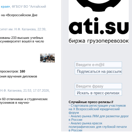
 края»
, ФГБОУ ВО "Алтайский
» на «Всероссийском Дне
итет им. Н.Ф. Катанова, 22:39,
ированы 233 высших учебных
осуниверситет вошёл в число
160
мония вручения дипломов
.Ф. Катанова, 21:53, 17.07.2026,
и 60 отличниках и студенческих
Случайные пресс-релизы //
ускников в научно-
•
Стартовала регистрация участников
на X Всероссийский юридический
форум
•
Анализ рынка ЛКМ для разметки дорог
в России
•
Анализ рынка красок
полиграфических для глубокой печати
в России