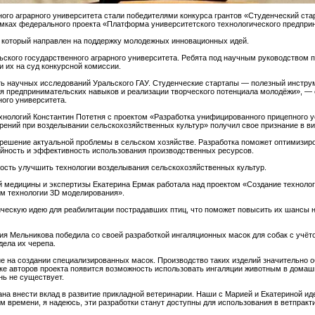
ого аграрного университета стали победителями конкурса грантов «Студенческий ста
амках федерального проекта «Платформа университетского технологического предпри
, который направлен на поддержку молодежных инновационных идей.
ьского государственного аграрного университета. Ребята под научным руководством 
 их на суд конкурсной комиссии.
ть научных исследований Уральского ГАУ. Студенческие стартапы — полезный инстр
я предпринимательских навыков и реализации творческого потенциала молодёжи», — 
ного университета.
хнологий Константин Потетня с проектом «Разработка унифицированного прицепного у
ений при возделывании сельскохозяйственных культур» получил свое признание в вид
 решение актуальной проблемы в сельском хозяйстве. Разработка поможет оптимизир
жайность и эффективность использования производственных ресурсов.
ность улучшить технологии возделывания сельскохозяйственных культур.
й медицины и экспертизы Екатерина Ермак работала над проектом «Создание технолог
ем технологии 3D моделирования».
ическую идею для реабилитации пострадавших птиц, что поможет повысить их шансы 
ия Мельникова победила со своей разработкой ингаляционных масок для собак с учё
дела их черепа.
е на создании специализированных масок. Производство таких изделий значительно о
ке авторов проекта появится возможность использовать ингаляции животным в домаш
нь не существует.
на внести вклад в развитие прикладной ветеринарии. Наши с Марией и Екатериной и
м времени, я надеюсь, эти разработки станут доступны для использования в ветпракт