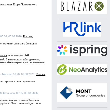
рных наук Егора Попкова — с
00:06, 06.08.2026,
Россия
х упоминается игра с большим
оссия
442
евой. В него вошли абитуриенты,
ммам бакалавриата и специалитета
 Москве, 16:20, 03.08.2026,
Россия
мастер-классов по правилам
. Катанова, 06:55, 05.08.2026,
ценических костюмов» Татьяна
а рублей. Она стала победителем