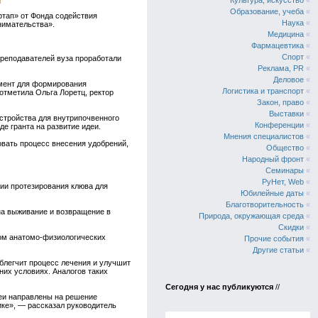
Культура, искусство
«
Образование, учеба
«
ртап» от Фонда содействия
Наука
«
нимательства».
Медицина
«
Фармацевтика
«
Спорт
«
преподавателей вуза проработали
Реклама, PR
«
Деловое
«
умент для формирования
Логистика и транспорт
«
отметила Ольга Лоретц, ректор
Закон, право
«
Выставки
«
стройства для внутрипочвенного
Конференции
«
е гранта на развитие идеи.
Мнения специалистов
«
овать процесс внесения удобрений,
Общество
«
Народный фронт
«
Семинары
«
РуНет, Web
«
ии протезирования клюва для
Юбилейные даты
«
Благотворительность
«
на выживание и возвращение в
Природа, окружающая среда
«
Скидки
«
том анатомо-физиологических
Прочие события
«
Другие статьи
«
блегчит процесс лечения и улучшит
них условиях. Аналогов таких
Сегодня у нас публикуются
//
деи направлены на решение
ике», — рассказал руководитель