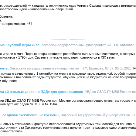
ых руководителей — кандидата технических наук Артема Садова и кандидата ветерина
оваторских идей и инновационных свершений.
Юрьевна
У
ство просмотров: 464
мен русской игры кила
, Хакасский государственный университет им. Н.Ф. Катанова, 
вле играли в мяч. Первые сохранившиеся российские письменные источники, в которы
носятся к 1790 году. Систематические описания появляются в XIX веке.
иенты
, Хакасский государственный университет им. Н.Ф. Катанова, 07:57, 05.08.2026,
Р
приказ о зачислении с 1 сентября на места в пределах квот: отдельной, особой и цел
пытаний. Они пополнят ряды студентов, обучающихся на бюджетной основе по програ
м обучения.
ли «Открытые уроки по ПДД» для дошкольников
, УВД по СЗАО ГУ МВД России по г
ии УВД по СЗАО ГУ МВД России по г. Москве организовали серию открытых уроков и 
ков детских садов № 1155 и № 1564.
е, создавая эксклюзивные костюмы
, Хакасский государственный университет им. Н.Ф
а новых материалов и фактур с использованием аддитивных технологий для пошива с
кого института Хакасского госуниверситета получит грант в размере одного миллион
ский стартап».