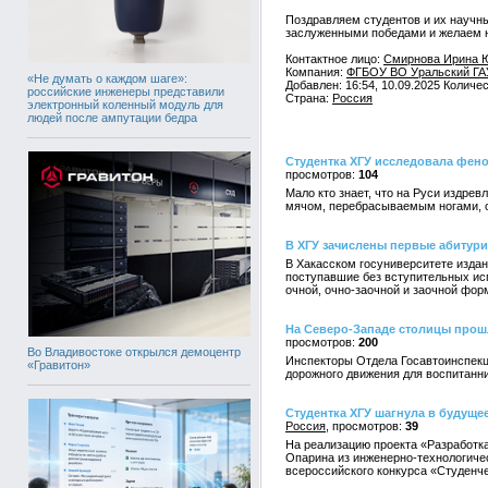
Поздравляем студентов и их научн
заслуженными победами и желаем н
Контактное лицо:
Смирнова Ирина 
Компания:
ФГБОУ ВО Уральский ГА
«Не думать о каждом шаге»:
Добавлен: 16:54, 10.09.2025 Количе
российские инженеры представили
Страна:
Россия
электронный коленный модуль для
людей после ампутации бедра
Студентка ХГУ исследовала фено
104
Мало кто знает, что на Руси издре
мячом, перебрасываемым ногами, от
В ХГУ зачислены первые абитур
В Хакасском госуниверситете издан 
поступавшие без вступительных ис
очной, очно-заочной и заочной фор
На Северо-Западе столицы прош
200
Во Владивостоке открылся демоцентр
Инспекторы Отдела Госавтоинспекц
«Гравитон»
дорожного движения для воспитанни
Студентка ХГУ шагнула в будуще
Россия
39
На реализацию проекта «Разработк
Опарина из инженерно-технологичес
всероссийского конкурса «Студенче