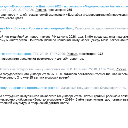
 для «Всероссийского Дня поля-2026» изготовили «Медовую карту Алтайского
ет", 22:21, 21.07.2026,
Россия
255
мания посетителей тематической экспозиции «Дом мёда и оздоровительной продукции
лтайского края».
инга Минобрнауки России в мессенджере Макс
, Хакасский государственный универс
9
ейтинг медийной активности вузов РФ за июнь 2026 года. В нём представлены и ранж
тему министерства. По итогам июня по национальному мессенджеру Макс Хакасский г
 готовят инженеров
, ТГУ, 22:19, 17.07.2026,
Россия
172
университете расширяют возможности для абитуриентов.
 Хакасский государственный университет им. Н.Ф. Катанова, 22:18, 17.07.2026,
Россия
о государственного университета им. Н.Ф. Катанова состоялась торжественная цере
ное дело». Это уже 15 выпуск молодых врачей.
госуниверситета прославляет регион
, Хакасский государственный университет им. Н
о сотрудника выпускников Хакасского госуниверситета. Фото и краткий рассказ о почт
лектронного сборника «Золотая молодежь – 2026». В нём перечислены достижения вып
твенной и культурно-творческой деятельности.