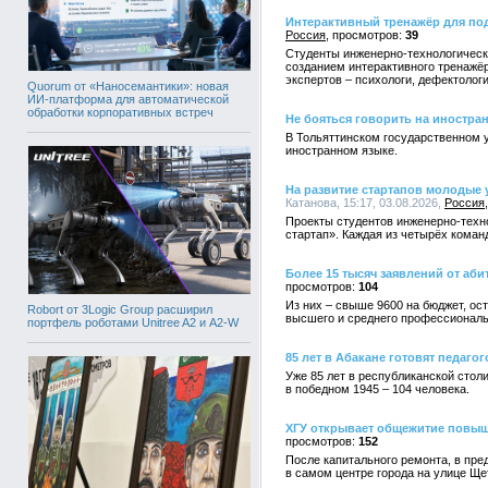
Интерактивный тренажёр для под
Россия
39
Студенты инженерно-технологическ
созданием интерактивного тренажёр
экспертов – психологи, дефектолог
Quorum от «Наносемантики»: новая
ИИ-платформа для автоматической
обработки корпоративных встреч
Не бояться говорить на иностра
В Тольяттинском государственном у
иностранном языке.
На развитие стартапов молодые 
Катанова, 15:17, 03.08.2026,
Россия
Проекты студентов инженерно-техно
стартап». Каждая из четырёх коман
Более 15 тысяч заявлений от аби
104
Из них – свыше 9600 на бюджет, ос
Robort от 3Logic Group расширил
высшего и среднего профессиональ
портфель роботами Unitree A2 и A2-W
85 лет в Абакане готовят педагог
Уже 85 лет в республиканской столи
в победном 1945 – 104 человека.
ХГУ открывает общежитие повы
152
После капитального ремонта, в пре
в самом центре города на улице Ще