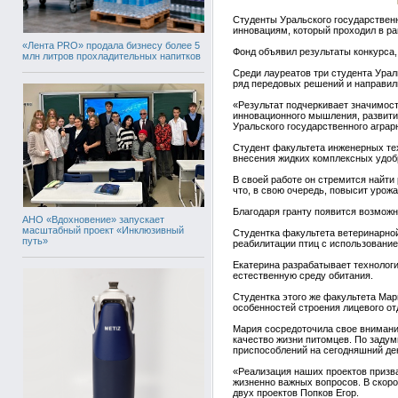
Студенты Уральского государственн
инновациям, который проходил в р
«Лента PRO» продала бизнесу более 5
Фонд объявил результаты конкурса
млн литров прохладительных напитков
Среди лауреатов три студента Урал
ряд передовых решений и направили
«Результат подчеркивает значимос
инновационного мышления, развити
Уральского государственного аграр
Студент факультета инженерных те
внесения жидких комплексных удобр
В своей работе он стремится найти
что, в свою очередь, повысит уро
Благодаря гранту появится возмож
АНО «Вдохновение» запускает
масштабный проект «Инклюзивный
Студентка факультета ветеринарно
путь»
реабилитации птиц с использовани
Екатерина разрабатывает технолог
естественную среду обитания.
Студентка этого же факультета Мар
особенностей строения лицевого от
Мария сосредоточила свое внимани
качество жизни питомцев. По задум
приспособлений на сегодняшний де
«Реализация наших проектов призва
жизненно важных вопросов. В скоро
двух проектов Попков Егор.