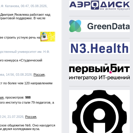
Ф. Катанова, 06:47, 05.08.2026,
 Дмитрия Яковлева работают над
грантовой поддержке. В числе
ее строить устную речь на
арственный университет им. Н.Ф.
ого конкурса «Студенческий
ва, 14:56, 03.08.2026,
Россия
ст по более чем 120 направлениям
ия
988
го института стали 79 педагогов, а
:24, 21.07.2026,
Россия
ческое общежитие №6. Оно находится
 и двумя колледжами вуза.