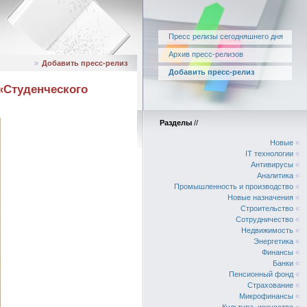
Пресс релизы сегодняшнего дня
Архив пресс-релизов
»
Добавить пресс-релиз
Добавить пресс-релиз
«Студенческого
Разделы
//
Новые
«
IT технологии
«
Антивирусы
«
Аналитика
«
Промышленность и производство
«
Новые назначения
«
Строительство
«
Сотрудничество
«
Недвижимость
«
Энергетика
«
Финансы
«
Банки
«
Пенсионный фонд
«
Страхование
«
Микрофинансы
«