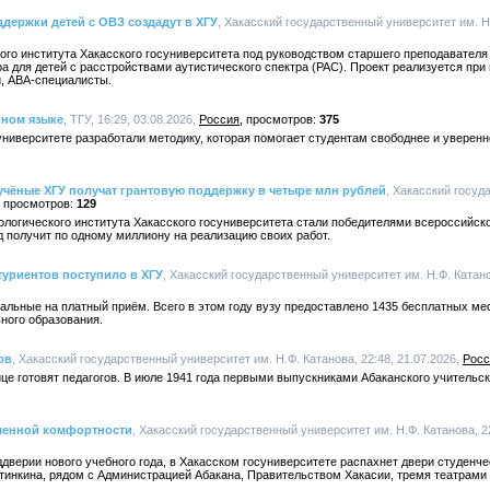
держки детей с ОВЗ создадут в ХГУ
, Хакасский государственный университет им. Н.
ого института Хакасского госуниверситета под руководством старшего преподавателя
а для детей с расстройствами аутистического спектра (РАС). Проект реализуется при 
и, АВА-специалисты.
нном языке
, ТГУ, 16:29, 03.08.2026,
Россия
375
ниверситете разработали методику, которая помогает студентам свободнее и уверенн
учёные ХГУ получат грантовую поддержку в четыре млн рублей
, Хакасский госуд
129
логического института Хакасского госуниверситета стали победителями всероссийск
д получит по одному миллиону на реализацию своих работ.
туриентов поступило в ХГУ
, Хакасский государственный университет им. Н.Ф. Катано
тальные на платный приём. Всего в этом году вузу предоставлено 1435 бесплатных ме
ного образования.
ов
, Хакасский государственный университет им. Н.Ф. Катанова, 22:48, 21.07.2026,
Росс
це готовят педагогов. В июле 1941 года первыми выпускниками Абаканского учительско
шенной комфортности
, Хакасский государственный университет им. Н.Ф. Катанова, 22
ддверии нового учебного года, в Хакасском госуниверситете распахнет двери студен
тинкина, рядом с Администрацией Абакана, Правительством Хакасии, тремя театрами