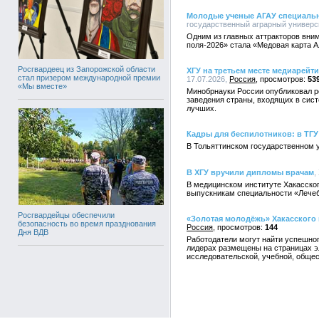
Молодые ученые АГАУ специально
государственный аграрный университ
Одним из главных аттракторов вни
поля-2026» стала «Медовая карта А
Росгвардеец из Запорожской области
ХГУ на третьем месте медиарейт
стал призером международной премии
17.07.2026,
Россия
53
«Мы вместе»
Минобрнауки России опубликовал р
заведения страны, входящих в сис
лучших.
Кадры для беспилотников: в ТГУ
В Тольяттинском государственном 
В ХГУ вручили дипломы врачам
,
В медицинском институте Хакасског
выпускникам специальности «Лечеб
Росгвардейцы обеспечили
«Золотая молодёжь» Хакасского 
безопасность во время празднования
Россия
144
Дня ВДВ
Работодатели могут найти успешног
лидерах размещены на страницах э
исследовательской, учебной, общес