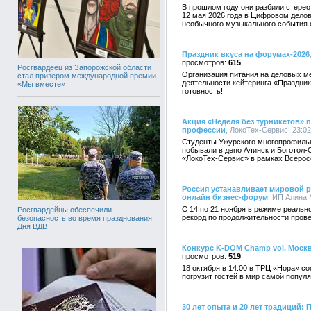
В прошлом году они разбили стерео
12 мая 2026 года в Цифровом делов
необычного музыкального события 
Праздник вкуса на форумах-2026
615
Росгвардеец из Запорожской области
Организация питания на деловых м
стал призером международной премии
деятельности кейтеринга «Праздник
«Мы вместе»
готовность!
Акция «Неделя без турникетов»
профессии
, ЛокоТех-Сервис, 23:02
Студенты Ужурского многопрофиль
побывали в депо Ачинск и Боготол
«ЛокоТех-Сервис» в рамках Всеросс
Россия устанавливает мировой 
онлайн бизнес-форум
, ИП Алина 
С 14 по 21 ноября в режиме реальн
Росгвардейцы обеспечили
рекорд по продолжительности пров
безопасность во время празднования
Дня ВДВ
Конкурс K-DOM Champ vol. Москв
519
18 октября в 14:00 в ТРЦ «Нора» с
погрузит гостей в мир самой популя
30 лет опыта и 20 лет традиций