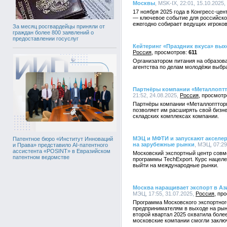
Москвы
, MSK-IX, 22:01, 15.10.2025,
17 ноября 2025 года в Конгресс-ц
— ключевое событие для российско
ежегодно собирает ведущих игроков
За месяц росгвардейцы приняли от
граждан более 800 заявлений о
предоставлении госуслуг
Кейтеринг «Праздник вкуса» вых
Россия
611
Организатором питания на образов
агентства по делам молодёжи выбра
Партнёры компании «Металлопт
21:52, 24.08.2025,
Россия
Партнёры компании «Металлоптторг»
позволяет им расширять свой бизн
складских комплексах компании.
МЭЦ и МФТИ и запускают акселе
Патентное бюро «Институт Инноваций
на зарубежные рынки
, МЭЦ, 07:29
и Права» представило AI-патентного
ассистента «POSINT» в Евразийском
Московский экспортный центр совм
патентном ведомстве
программы TechExport. Курс нацел
выйти на международные рынки.
Москва наращивает экспорт в А
МЭЦ, 17:55, 31.07.2025,
Россия
Программа Московского экспортног
предпринимателям в выходе на рынк
второй квартал 2025 охватила боле
московские компании смогли заключ