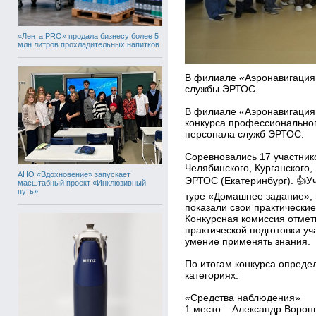
«Лента PRO» продала бизнесу более 5
млн литров прохладительных напитков
В филиале «Аэронавигация
службы ЭРТОС
В филиале «Аэронавигация 
конкурса профессиональног
персонала служб ЭРТОС.
Соревновались 17 участнико
Челябинского, Курганского,
АНО «Вдохновение» запускает
ЭРТОС (Екатеринбург). 👍У
масштабный проект «Инклюзивный
путь»
туре «Домашнее задание», 
показали свои практические
Конкурсная комиссия отмет
практической подготовки у
умение применять знания.
По итогам конкурса опреде
категориях:
«Средства наблюдения»
1 место – Александр Ворон