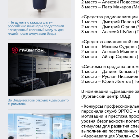
2 место – Алексей Подосок
3 место – Петр Макаров (М
«Средства радионавигации 
1 место – Дмитрий Попов (
«Не думать о каждом шаге»:
российские инженеры представили
2 место – Дмитрий Ступак 
электронный коленный модуль для
3 место – Алексей Шубин (
людей после ампутации бедра
«Средства авиационной эле
1 место – Максим Сударев 
2 место – Алексей Мышкин 
3 место – Айвар Сарваров 
«Системы и средства авто
1 место – Даниил Коньков 
2 место – Руслан Низамиев
3 место – Юрий Желтов (Пе
В номинации «Домашнее за
(Курганский центр ОВД).
Во Владивостоке открылся демоцентр
«Гравитон»
«Конкурсы профессиональн
персонала служб ЭРТОС – 
мотивации и престижа проф
уровня безопасности поле
стимулом для развития спе
выполнению поставленных 
«Аэронавигация Урала» Оле