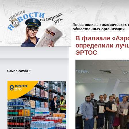
Пресс релизы коммерческих 
Пресс-релизы
//
общественных организаций
В филиале «Аэр
определили луч
ЭРТОС
Самое-самое
//