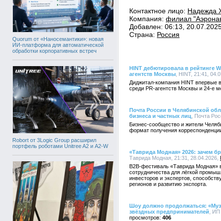
Контактное лицо:
Надежда 
Компания:
филиал "Аэрона
Добавлен: 06:13, 20.07.202
Страна:
Россия
Quorum от «Наносемантики»: новая
ИИ-платформа для автоматической
обработки корпоративных встреч
HINT дебютировала в рейтинге Wo
агентств Москвы
, HINT, 21:41, 04.
Диджитал-компания HINT впервые в
среди PR-агентств Москвы и 24-е м
Почта России в Челябинской обл
бизнеса и частных лиц
, Почта Рос
Бизнес-сообщество и жители Челяб
формат получения корреспонденци
Robort от 3Logic Group расширил
портфель роботами Unitree A2 и A2-W
«Таврида Модная» 2026: зачем бр
Таврида Модная, 21:31, 28.04.2026,
B2B-фестиваль «Таврида Модная» в 
сотрудничества для лёгкой промыш
инвесторов и экспертов, способств
регионов и развитию экспорта.
Шоу должно продолжаться: «Муз
звёздных предпринимателей
, ИП
406