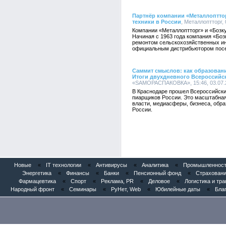
Партнёр компании «Металлоптто
техники в России
, Металлоптторг, 
Компании «Металлоптторг» и «Бозку
Начиная с 1963 года компания «Боз
ремонтом сельскохозяйственных инс
официальным дистрибьютором посе
Саммит смыслов: как образовани
Итоги двухдневного Всероссийс
«SAMОРАСПАКОВКА», 15:46, 03.07.
В Краснодаре прошел Всероссийски
пиарщиков России. Это масштабная
власти, медиасферы, бизнеса, обра
России.
Новые
«
IT технологии
«
Антивирусы
«
Аналитика
«
Промышленность
Энергетика
«
Финансы
«
Банки
«
Пенсионный фонд
«
Страхован
Фармацевтика
«
Спорт
«
Реклама, PR
«
Деловое
«
Логистика и тр
Народный фронт
«
Семинары
«
РуНет, Web
«
Юбилейные даты
«
Бла