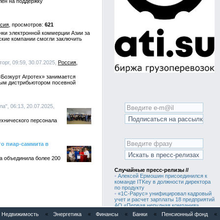
лен на поддержку
сия
621
нки электронной коммерции Азии за
вские компании смогли заключить
орг, 09:59, 30.07.2025,
Россия
«Бозкурт Агротех» занимается
ным дистрибьютором посевной
а", 06:13, 20.07.2025,
ехнического персонала
го пиар-саммита в
а объединила более 200
Случайные пресс-релизы //
•
Алексей Ермошин присоединился к
команде ITKey в должности директора
по продукту
•
«1С-Рарус» унифицировал кадровый
учет и расчет зарплаты 18 предприятий
АО «Первая нерудная компания»
•
Итоги 9-й технической конференции
Недвижимость
«
Энергетика
«
Финансы
«
Банки
«
Пенсионный фонд
«
1C-RarusTechDay 2026