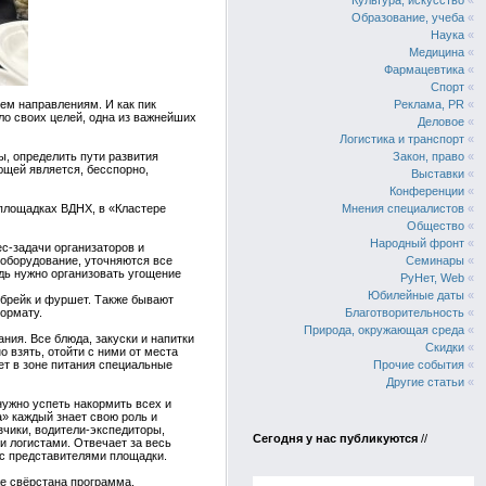
Культура, искусство
«
Образование, учеба
«
Наука
«
Медицина
«
Фармацевтика
«
Спорт
«
сем направлениям. И как пик
Реклама, PR
«
ло своих целей, одна из важнейших
Деловое
«
Логистика и транспорт
«
ы, определить пути развития
Закон, право
«
ющей является, бесспорно,
Выставки
«
Конференции
«
 площадках ВДНХ, в «Кластере
Мнения специалистов
«
Общество
«
Народный фронт
«
с-задачи организаторов и
 оборудование, уточняются все
Семинары
«
дь нужно организовать угощение
РуНет, Web
«
Юбилейные даты
«
-брейк и фуршет. Также бывают
ормату.
Благотворительность
«
Природа, окружающая среда
«
ия. Все блюда, закуски и напитки
Скидки
«
 взять, отойти с ними от места
ет в зоне питания специальные
Прочие события
«
Другие статьи
«
нужно успеть накормить всех и
а» каждый знает свою роль и
зчики, водители-экспедиторы,
Сегодня у нас публикуются
//
 логистами. Отвечает за весь
 с представителями площадки.
же свёрстана программа,