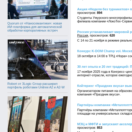
Акция «Неделя без турникетов»
894
Студенты Ужурского многопрофильн
филиала компании «ЛокоТех-Сервис
Quorum от «Наносемантики»: новая
ИИ-платформа для автоматической
обработки корпоративных встреч
Россия устанавливает мировой 
Россия
620
С 14 по 21 ноября в режиме реальн
Конкурс K-DOM Champ vol. Москв
18 октября в 14:00 в ТРЦ «Нора» с
30 лет опыта и 20 лет традиций
17 ноября 2025 года в Конгресс-ц
интернет-отрасли, которое ежегодн
Robort от 3Logic Group расширил
Кейтеринг «Праздник вкуса» вых
портфель роботами Unitree A2 и A2-W
Организатором питания на образов
компания «Праздник вкуса».
Партнёры компании «Металлопт
Партнёры компании «Металлоптторг
площади на универсальных складск
МЭЦ и МФТИ и запускают акселе
853