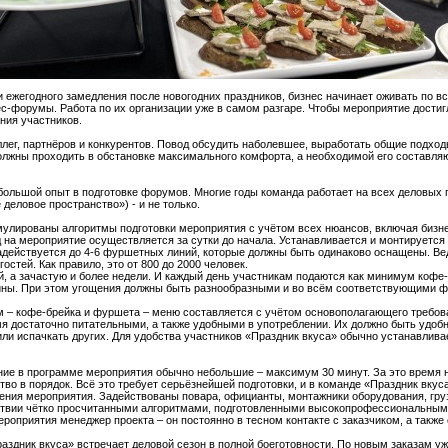
и ежегодного замедления после новогодних праздников, бизнес начинает оживать по в
ес-форумы. Работа по их организации уже в самом разгаре. Чтобы мероприятие достиг
ния участников.
лег, партнёров и конкурентов. Повод обсудить наболевшее, выработать общие подход
олжны проходить в обстановке максимального комфорта, а необходимой его составля
большой опыт в подготовке форумов. Многие годы команда работает на всех деловых
деловое пространство») - и не только.
мулированы алгоритмы подготовки мероприятия с учётом всех нюансов, включая бизне
на мероприятие осуществляется за сутки до начала. Устанавливается и монтируется
действуется до 4-6 фуршетных линий, которые должны быть одинаково оснащены. Ве
остей. Как правило, это от 800 до 2000 человек.
, а зачастую и более недели. И каждый день участникам подаются как минимум кофе
жины. При этом угощения должны быть разнообразными и во всём соответствующими ф
 – кофе-брейка и фуршета – меню составляется с учётом основополагающего требован
мя достаточно питательными, а также удобными в употреблении. Их должно быть удобно
или испачкать других. Для удобства участников «Праздник вкуса» обычно устанавлива
ние в программе мероприятия обычно небольшие – максимум 30 минут. За это время 
тво в порядок. Всё это требует серьёзнейшей подготовки, и в команде «Праздник вкус
ения мероприятия. Задействованы повара, официанты, монтажники оборудования, гру
ствии чётко просчитанными алгоритмами, подготовленными высокопрофессиональными
ероприятия менеджер проекта – он постоянно в тесном контакте с заказчиком, а также
раздник вкуса» встречает деловой сезон в полной боеготовности. По новым заказам у