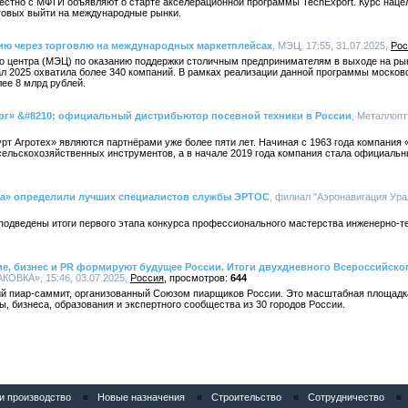
естно с МФТИ объявляют о старте акселерационной программы TechExport. Курс наце
товых выйти на международные рынки.
зию через торговлю на международных маркетплейсах
, МЭЦ, 17:55, 31.07.2025,
Рос
о центра (МЭЦ) по оказанию поддержки столичным предпринимателям в выходе на ры
тал 2025 охватила более 340 компаний. В рамках реализации данной программы моско
ее 8 млрд рублей.
рг» &#8210; официальный дистрибьютор посевной техники в России
, Металлоптт
рт Агротех» являются партнёрами уже более пяти лет. Начиная с 1963 года компания 
сельскохозяйственных инструментов, а в начале 2019 года компания стала официаль
ла» определили лучших специалистов службы ЭРТОС
, филиал "Аэронавигация Урал
подведены итоги первого этапа конкурса профессионального мастерства инженерно-т
е, бизнес и PR формируют будущее России. Итоги двухдневного Всероссийско
ОВКА», 15:46, 03.07.2025,
Россия
644
й пиар-саммит, организованный Союзом пиарщиков России. Это масштабная площадк
, бизнеса, образования и экспертного сообщества из 30 городов России.
 производство
«
Новые назначения
«
Строительство
«
Сотрудничество
«