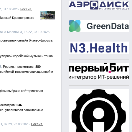
2, 31.10.2025,
Россия
бирский Красноярского
лина Малинина, 16:22, 28.10.2025,
 проведения онлайн бизнес-форума.
пулярной корейской музыки и танца.
5,
Россия
880
оссийской телекоммуникационной и
дёжи выбрана кейтеринговая
546
нес, увеличивая занимаемые
Ц, 07:29, 22.08.2025,
Россия