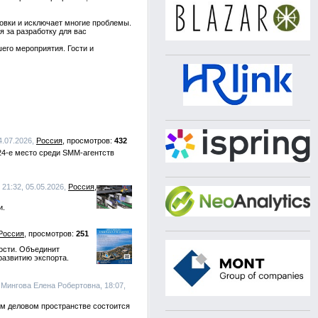
овки и исключает многие проблемы.
 за разработку для вас
его мероприятия. Гости и
04.07.2026,
Россия
432
24-е место среди SMM-агентств
 21:32, 05.05.2026,
Россия
и.
Россия
251
ости. Объединит
развитию экспорта.
 Мингова Елена Робертовна, 18:07,
ом деловом пространстве состоится