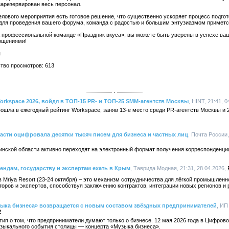
зарезервирован весь персонал.
лового мероприятия есть готовое решение, что существенно ускоряет процесс подгот
 для проведения вашего форума, команда с радостью и большим энтузиазмом примется
 профессиональной команде «Праздник вкуса», вы можете быть уверены в успехе ваш
гощениями!
я
ство просмотров: 613
orkspace 2026, войдя в ТОП-15 PR- и ТОП-25 SMM-агентств Москвы
, HINT, 21:41, 
ошла в ежегодный рейтинг Workspace, заняв 13-е место среди PR-агентств Москвы и 
асти оцифровала десятки тысяч писем для бизнеса и частных лиц
, Почта России,
инской области активно переходят на электронный формат получения корреспонденци
ендам, государству и экспертам ехать в Крым
, Таврида Модная, 21:31, 28.04.2026,
Mriya Resort (23-24 октября) – это механизм сотрудничества для лёгкой промышленн
торов и экспертов, способствуя заключению контрактов, интеграции новых регионов и 
ыка бизнеса» возвращается с новым составом звёздных предпринимателей
, ИП
2
тип о том, что предприниматели думают только о бизнесе. 12 мая 2026 года в Цифров
узыкального события столицы — концерта «Музыка бизнеса».