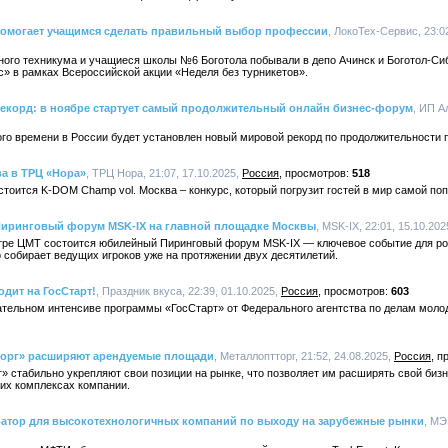
 помогает учащимся сделать правильный выбор профессии
, ЛокоТех-Сервис, 23:0
ого техникума и учащиеся школы №6 Боготола побывали в депо Ачинск и Боготол-Си
» в рамках Всероссийской акции «Неделя без турникетов».
рекорд: в ноябре стартует самый продолжительный онлайн бизнес-форум
, ИП А
ого времени в России будет установлен новый мировой рекорд по продолжительности
а в ТРЦ «Нора»
, ТРЦ Нора, 21:07, 17.10.2025,
Россия
518
остоится K-DOM Champ vol. Москва – конкурс, который погрузит гостей в мир самой по
: Пиринговый форум MSK-IX на главной площадке Москвы
, MSK-IX, 22:01, 15.10.202
ентре ЦМТ состоится юбилейный Пиринговый форум MSK-IX — ключевое событие для р
о собирает ведущих игроков уже на протяжении двух десятилетий.
одит на ГосСтарт!
, Праздник вкуса, 22:39, 01.10.2025,
Россия
603
ательном интенсиве программы «ГосСтарт» от Федерального агентства по делам моло
торг» расширяют арендуемые площади
, Металлоптторг, 21:52, 24.08.2025,
Россия
» стабильно укрепляют свои позиции на рынке, что позволяет им расширять свой биз
их комплексах компании.
ратор для высокотехнологичных компаний по выходу на зарубежные рынки
, МЭ