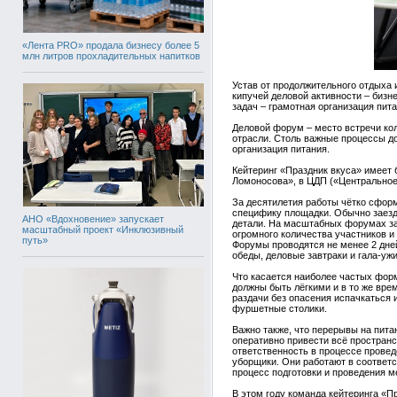
«Лента PRO» продала бизнесу более 5
млн литров прохладительных напитков
Устав от продолжительного отдыха 
кипучей деловой активности – бизн
задач – грамотная организация пита
Деловой форум – место встречи кол
отрасли. Столь важные процессы д
организация питания.
Кейтеринг «Праздник вкуса» имеет 
Ломоносова», в ЦДП («Центральное 
За десятилетия работы чётко сфор
специфику площадки. Обычно заезд 
АНО «Вдохновение» запускает
детали. На масштабных форумах за
масштабный проект «Инклюзивный
огромного количества участников и г
путь»
Форумы проводятся не менее 2 дней
обеды, деловые завтраки и гала-у
Что касается наиболее частых форм
должны быть лёгкими и в то же вре
раздачи без опасения испачкаться 
фуршетные столики.
Важно также, что перерывы на пита
оперативно привести всё пространс
ответственность в процессе провед
уборщики. Они работают в соответ
процесс подготовки и проведения м
В этом году команда кейтеринга «П