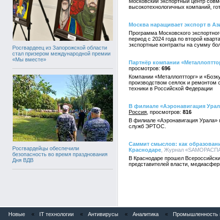
Московский экспортный центр совм
высокотехнологичных компаний, го
Москва наращивает экспорт в А
Программа Московского экспортног
период с 2024 года по второй квар
экспортные контракты на сумму бол
Росгвардеец из Запорожской области
стал призером международной премии
«Мы вместе»
Партнёр компании «Металлоптто
696
Компании «Металлоптторг» и «Бозку
производством сеялок и ремонтом 
техники в Российской Федерации
В филиале «Аэронавигация Ура
Россия
816
В филиале «Аэронавигация Урала» 
служб ЭРТОС.
Саммит смыслов: как образовани
Росгвардейцы обеспечили
Краснодаре
, Журнал «SAMОРАСПАК
безопасность во время празднования
В Краснодаре прошел Всероссийски
Дня ВДВ
представителей власти, медиасферы
Новые
«
IT технологии
«
Антивирусы
«
Аналитика
«
Промышленность и