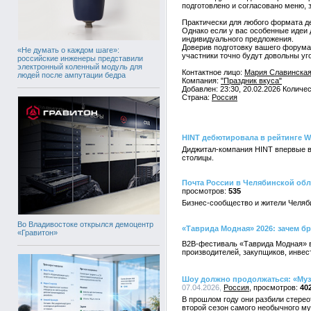
подготовлено и согласовано меню, 
Практически для любого формата де
Однако если у вас особенные идеи
индивидуального предложения.
Доверив подготовку вашего форума
«Не думать о каждом шаге»:
участники точно будут довольны у
российские инженеры представили
электронный коленный модуль для
Контактное лицо:
Мария Славинска
людей после ампутации бедра
Компания:
"Праздник вкуса"
Добавлен: 23:30, 20.02.2026 Количе
Страна:
Россия
HINT дебютировала в рейтинге W
Диджитал-компания HINT впервые в
столицы.
Почта России в Челябинской обл
535
Бизнес-сообщество и жители Челяб
Во Владивостоке открылся демоцентр
«Таврида Модная» 2026: зачем бр
«Гравитон»
B2B-фестиваль «Таврида Модная» в 
производителей, закупщиков, инвес
Шоу должно продолжаться: «Муз
07.04.2026,
Россия
40
В прошлом году они разбили стерео
второй сезон самого необычного м