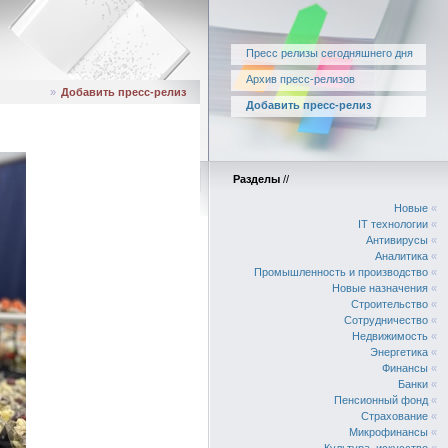
Пресс релизы сегодняшнего дня
Архив пресс-релизов
»
Добавить пресс-релиз
Добавить пресс-релиз
Разделы
//
Новые
«
IT технологии
«
Антивирусы
«
Аналитика
«
Промышленность и производство
«
Новые назначения
«
Строительство
«
Сотрудничество
«
Недвижимость
«
Энергетика
«
Финансы
«
Банки
«
Пенсионный фонд
«
Страхование
«
Микрофинансы
«