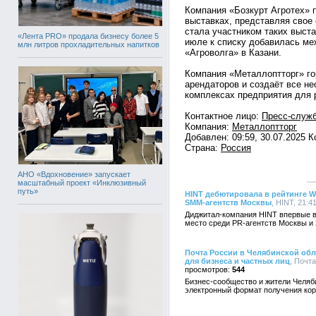
Компания «Бозкурт Агротех» 
выставках, представляя свое 
стала участником таких выста
«Лента PRO» продала бизнесу более 5
июле к списку добавилась м
млн литров прохладительных напитков
«Агроволга» в Казани.
Компания «Металлоптторг» го
арендаторов и создаёт все н
комплексах предприятия для р
Контактное лицо:
Пресс-служб
Компания:
Металлоптторг
Добавлен: 09:59, 30.07.2025 
Страна:
Россия
АНО «Вдохновение» запускает
масштабный проект «Инклюзивный
путь»
HINT дебютировала в рейтинге Wo
SMM-агентств Москвы
, HINT, 21:4
Диджитал-компания HINT впервые в
место среди PR-агентств Москвы и 
Почта России в Челябинской обл
для бизнеса и частных лиц
, Почта
544
Бизнес-сообщество и жители Челяби
электронный формат получения кор