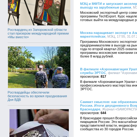
МЭЦ и МФТИ и запускают акселе
выходу на зарубежные рынки
, М
Московский экспортный центр совм
программы TechExport. Курс нацел
готовых выйти на международные р
Росгвардеец из Запорожской области
Москва наращивает экспорт в А
стал призером международной премии
маркетплейсах
, МЭЦ, 17:55, 31.07
«Мы вместе»
Программа Московского экспортног
предпринимателям в выходе на рын
года по второй квартал 2025 охват
программы московские компании см
более 8 млрд рублей.
В филиале «Аэронавигация Урал
службы ЭРТОС
, филиал "Аэронави
817
В филиале «Аэронавигация Урала» п
профессионального мастерства инж
ЭРТОС.
Росгвардейцы обеспечили
безопасность во время празднования
Дня ВДВ
Саммит смыслов: как образован
России. Итоги двухдневного Все
Краснодаре
, Журнал «SAMОРАСПАК
644
В Краснодаре прошел Всероссийски
пиарщиков России. Это масштабная
представителей власти, медиасферы
сообщества из 30 городов России.