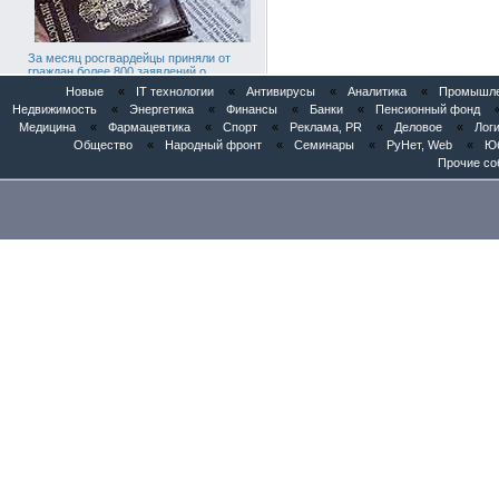
За месяц росгвардейцы приняли от
граждан более 800 заявлений о
предоставлении госуслуг
Новые
«
IT технологии
«
Антивирусы
«
Аналитика
«
Промышлен
Недвижимость
«
Энергетика
«
Финансы
«
Банки
«
Пенсионный фонд
Медицина
«
Фармацевтика
«
Спорт
«
Реклама, PR
«
Деловое
«
Логи
Общество
«
Народный фронт
«
Семинары
«
РуНет, Web
«
Юб
Прочие со