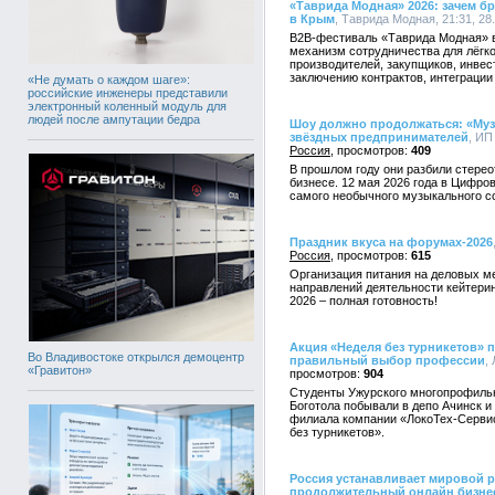
«Таврида Модная» 2026: зачем бр
в Крым
, Таврида Модная, 21:31, 28
B2B-фестиваль «Таврида Модная» в M
механизм сотрудничества для лёг
производителей, закупщиков, инвес
заключению контрактов, интеграции
«Не думать о каждом шаге»:
российские инженеры представили
электронный коленный модуль для
людей после ампутации бедра
Шоу должно продолжаться: «Муз
звёздных предпринимателей
, ИП
Россия
409
В прошлом году они разбили стерео
бизнесе. 12 мая 2026 года в Цифро
самого необычного музыкального с
Праздник вкуса на форумах-2026
Россия
615
Организация питания на деловых м
направлений деятельности кейтерин
2026 – полная готовность!
Акция «Неделя без турникетов» 
Во Владивостоке открылся демоцентр
правильный выбор профессии
,
«Гравитон»
904
Студенты Ужурского многопрофиль
Боготола побывали в депо Ачинск и
филиала компании «ЛокоТех-Сервис
без турникетов».
Россия устанавливает мировой р
продолжительный онлайн бизне