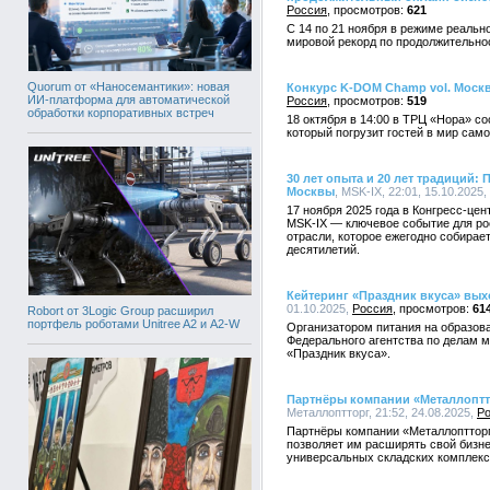
Россия
621
С 14 по 21 ноября в режиме реальн
мировой рекорд по продолжительно
Quorum от «Наносемантики»: новая
Конкурс K-DOM Champ vol. Москв
ИИ-платформа для автоматической
Россия
519
обработки корпоративных встреч
18 октября в 14:00 в ТРЦ «Нора» с
который погрузит гостей в мир сам
30 лет опыта и 20 лет традиций
Москвы
, MSK-IX, 22:01, 15.10.2025,
17 ноября 2025 года в Конгресс-ц
MSK-IX — ключевое событие для ро
отрасли, которое ежегодно собирае
десятилетий.
Кейтеринг «Праздник вкуса» вых
01.10.2025,
Россия
61
Robort от 3Logic Group расширил
портфель роботами Unitree A2 и A2-W
Организатором питания на образов
Федерального агентства по делам 
«Праздник вкуса».
Партнёры компании «Металлопт
Металлоптторг, 21:52, 24.08.2025,
Р
Партнёры компании «Металлоптторг»
позволяет им расширять свой бизн
универсальных складских комплекс