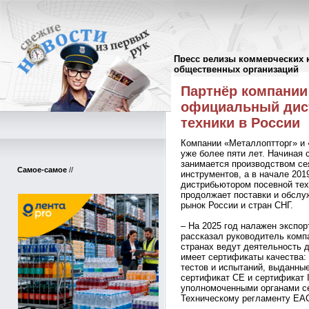
Пресс релизы коммерческих 
Пресс-релизы
//
общественных организаций
Партнёр компании
официальный дис
техники в России
Компании «Металлоптторг» и 
уже более пяти лет. Начиная 
занимается производством се
Самое-самое
//
инструментов, а в начале 20
дистрибьютором посевной тех
продолжает поставки и обслу
рынок России и стран СНГ.
– На 2025 год налажен экспор
рассказал руководитель комп
странах ведут деятельность 
имеет сертификаты качества:
тестов и испытаний, выданны
сертификат СЕ и сертификат
уполномоченными органами се
Техническому регламенту ЕА