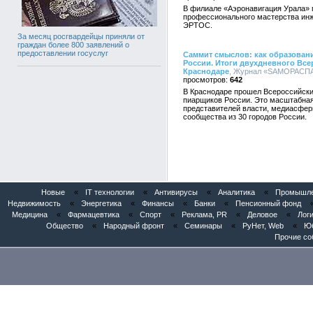
В филиале «Аэронавигация Урала» п
профессионального мастерства инж
ЭРТОС.
За месяц росгвардейцы приняли от
граждан более 800 заявлений о
предоставлении госуслуг
Саммит смыслов: как образован
России. Итоги двухдневного Все
Краснодаре
, Журнал «SAMОРАСПАК
642
В Краснодаре прошел Всероссийски
пиарщиков России. Это масштабная
представителей власти, медиасферы
сообщества из 30 городов России.
Новые
«
IT технологии
«
Антивирусы
«
Аналитика
«
Промышлен
Недвижимость
«
Энергетика
«
Финансы
«
Банки
«
Пенсионный фонд
Медицина
«
Фармацевтика
«
Спорт
«
Реклама, PR
«
Деловое
«
Логи
Общество
«
Народный фронт
«
Семинары
«
РуНет, Web
«
Юб
Прочие со