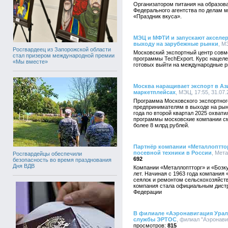
Организатором питания на образов
Федерального агентства по делам 
«Праздник вкуса».
МЭЦ и МФТИ и запускают акселе
выходу на зарубежные рынки
, М
Росгвардеец из Запорожской области
Московский экспортный центр совм
стал призером международной премии
программы TechExport. Курс нацел
«Мы вместе»
готовых выйти на международные р
Москва наращивает экспорт в А
маркетплейсах
, МЭЦ, 17:55, 31.07
Программа Московского экспортног
предпринимателям в выходе на рын
года по второй квартал 2025 охват
программы московские компании см
более 8 млрд рублей.
Партнёр компании «Металлоптто
посевной техники в России
, Мета
Росгвардейцы обеспечили
692
безопасность во время празднования
Дня ВДВ
Компании «Металлоптторг» и «Бозку
лет. Начиная с 1963 года компания
сеялок и ремонтом сельскохозяйств
компания стала официальным дистр
Федерации
В филиале «Аэронавигация Урал
службы ЭРТОС
, филиал "Аэронави
815