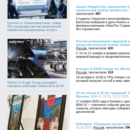
Акция «Неделя без турникетов» 
правильный выбор профессии
,
887
Студенты Ужурского многопрофиль
Боготола побывали в депо Ачинск и
Quorum от «Наносемантики»: новая
филиала компании «ЛокоТех-Сервис
ИИ-платформа для автоматической
без турникетов».
обработки корпоративных встреч
Россия устанавливает мировой р
продолжительный онлайн бизне
Россия
620
С 14 по 21 ноября в режиме реальн
мировой рекорд по продолжительно
Конкурс K-DOM Champ vol. Москв
Россия
518
18 октября в 14:00 в ТРЦ «Нора» с
который погрузит гостей в мир сам
Robort от 3Logic Group расширил
портфель роботами Unitree A2 и A2-W
30 лет опыта и 20 лет традиций
Москвы
, MSK-IX, 22:01, 15.10.2025,
17 ноября 2025 года в Конгресс-ц
MSK-IX — ключевое событие для ро
отрасли, которое ежегодно собирае
десятилетий.
Кейтеринг «Праздник вкуса» вых
01.10.2025,
Россия
59