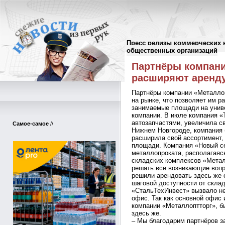
Пресс релизы коммерческих 
Пресс-релизы
//
общественных организаций
Партнёры компани
расширяют аренд
Партнёры компании «Металлоп
на рынке, что позволяет им р
занимаемые площади на унив
компании. В июле компания «
автозапчастями, увеличила св
Самое-самое
//
Нижнем Новгороде, компания 
расширила свой ассортимент,
площади. Компания «Новый се
металлопроката, располагаяс
складских комплексов «Метал
решать все возникающие вопр
решили арендовать здесь же 
шаговой доступности от скла
«СтальТехИнвест» вызвало н
офис. Так как основной офис 
компании «Металлоптторг», б
здесь же.
– Мы благодарим партнёров за