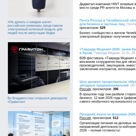
Диджитал-компания HINT впервые в
место среди PR-агентств Москвы и 
Почта России в Челябинской обл
«Не думать о каждом шаге»:
для бизнеса и частных лиц
, Почта
российские инженеры представили
529
электронный коленный модуль для
людей после ампутации бедра
Бизнес-сообщество и жители Челяби
электронный формат получения кор
«Таврида Модная» 2026: зачем бр
в Крым
, Таврида Модная, 21:31, 28
B2B-фестиваль «Таврида Модная» в M
механизм сотрудничества для лёг
производителей, закупщиков, инвес
заключению контрактов, интеграции
Шоу должно продолжаться: «Муз
звёздных предпринимателей
, ИП
Россия
396
В прошлом году они разбили стерео
бизнесе. 12 мая 2026 года в Цифро
Во Владивостоке открылся демоцентр
самого необычного музыкального с
«Гравитон»
Праздник вкуса на форумах-2026
Россия
612
Организация питания на деловых м
направлений деятельности кейтерин
2026 – полная готовность!