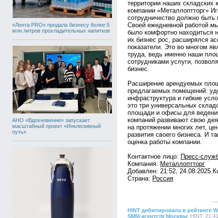
территории наших складских к
компании «Металлоптторг» Иг
сотрудничество должно быть п
Своей ежедневной работой мы
«Лента PRO» продала бизнесу более 5
млн литров прохладительных напитков
было комфортно находиться н
их бизнес рос, расширялся а
показатели. Это во многом яв
труда, ведь именно наши пло
сотрудниками услуги, позвол
бизнес.
Расширение арендуемых площ
предлагаемых помещений: уд
инфраструктура и гибкие усл
это три универсальных складс
площади и офисы для ведени
компаний развивают свою дея
АНО «Вдохновение» запускает
масштабный проект «Инклюзивный
на протяжении многих лет, ц
путь»
развития своего бизнеса. И 
оценка работы компании.
Контактное лицо:
Пресс-служб
Компания:
Металлоптторг
Добавлен: 21:52, 24.08.2025 
Страна:
Россия
HINT дебютировала в рейтинге Wo
SMM-агентств Москвы
, HINT, 21:4