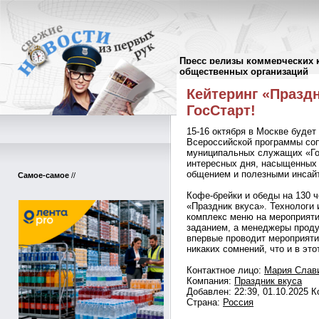
Пресс релизы коммерческих 
Пресс-релизы
//
общественных организаций
Кейтеринг «Празд
ГосСтарт!
15-16 октября в Москве будет
Всероссийской программы со
муниципальных служащих «Го
интересных дня, насыщенных
общением и полезными инсай
Самое-самое
//
Кофе-брейки и обеды на 130 ч
«Праздник вкуса». Технологи 
комплекс меню на мероприяти
заданием, а менеджеры проду
впервые проводит мероприяти
никаких сомнений, что и в это
Контактное лицо:
Мария Слав
Компания:
Праздник вкуса
Добавлен: 22:39, 01.10.2025 
Страна:
Россия