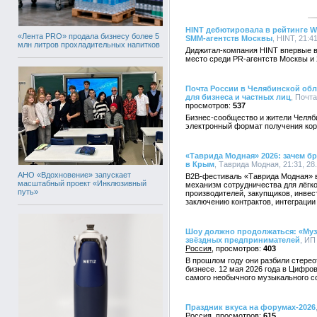
HINT дебютировала в рейтинге Wo
«Лента PRO» продала бизнесу более 5
SMM-агентств Москвы
, HINT, 21:4
млн литров прохладительных напитков
Диджитал-компания HINT впервые в
место среди PR-агентств Москвы и 
Почта России в Челябинской обл
для бизнеса и частных лиц
, Почта
537
Бизнес-сообщество и жители Челяби
электронный формат получения кор
«Таврида Модная» 2026: зачем бр
в Крым
, Таврида Модная, 21:31, 28
АНО «Вдохновение» запускает
B2B-фестиваль «Таврида Модная» в M
масштабный проект «Инклюзивный
механизм сотрудничества для лёг
путь»
производителей, закупщиков, инвес
заключению контрактов, интеграции
Шоу должно продолжаться: «Муз
звёздных предпринимателей
, ИП
Россия
403
В прошлом году они разбили стерео
бизнесе. 12 мая 2026 года в Цифро
самого необычного музыкального с
Праздник вкуса на форумах-2026
Россия
615