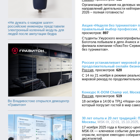
Организация питания на деловых м
направлений деятельности кейтерин
2026 – полная готовность!
«Не думать о каждом шаге»:
Акция «Неделя без турникетов» 
российские инженеры представили
правильный выбор профессии
,
электронный коленный модуль для
897
людей после ампутации бедра
Студенты Ужурского многопрофиль
Боготола побывали в депо Ачинск и
филиала компании «ЛокоТех-Сервис
без турникетов».
Россия устанавливает мировой р
продолжительный онлайн бизне
Россия
620
С 14 по 21 ноября в режиме реальн
мировой рекорд по продолжительно
Конкурс K-DOM Champ vol. Москв
Россия
519
Во Владивостоке открылся демоцентр
18 октября в 14:00 в ТРЦ «Нора» с
«Гравитон»
который погрузит гостей в мир сам
30 лет опыта и 20 лет традиций
Москвы
, MSK-IX, 22:01, 15.10.2025,
17 ноября 2025 года в Конгресс-ц
MSK-IX — ключевое событие для ро
отрасли, которое ежегодно собирае
десятилетий.