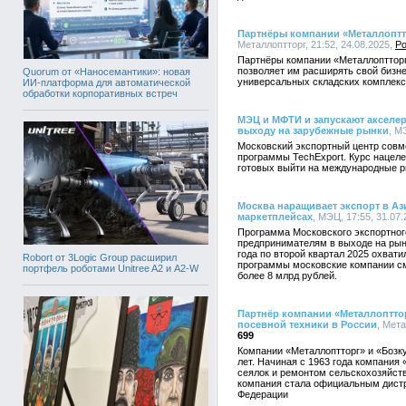
Партнёры компании «Металлопт
Металлоптторг, 21:52, 24.08.2025,
Р
Партнёры компании «Металлоптторг»
позволяет им расширять свой бизн
Quorum от «Наносемантики»: новая
универсальных складских комплекс
ИИ-платформа для автоматической
обработки корпоративных встреч
МЭЦ и МФТИ и запускают акселе
выходу на зарубежные рынки
, М
Московский экспортный центр совм
программы TechExport. Курс нацел
готовых выйти на международные р
Москва наращивает экспорт в А
маркетплейсах
, МЭЦ, 17:55, 31.07
Программа Московского экспортног
предпринимателям в выходе на рын
года по второй квартал 2025 охват
Robort от 3Logic Group расширил
программы московские компании см
портфель роботами Unitree A2 и A2-W
более 8 млрд рублей.
Партнёр компании «Металлоптто
посевной техники в России
, Мета
699
Компании «Металлоптторг» и «Бозку
лет. Начиная с 1963 года компания
сеялок и ремонтом сельскохозяйств
компания стала официальным дистр
Федерации