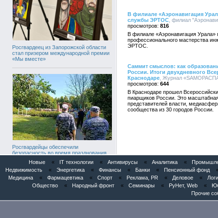
В филиале «Аэронавигация Урал
службы ЭРТОС
, филиал "Аэронави
816
В филиале «Аэронавигация Урала» п
профессионального мастерства инж
ЭРТОС.
Росгвардеец из Запорожской области
стал призером международной премии
«Мы вместе»
Саммит смыслов: как образован
России. Итоги двухдневного Все
Краснодаре
, Журнал «SAMОРАСПАК
644
В Краснодаре прошел Всероссийски
пиарщиков России. Это масштабная
представителей власти, медиасферы
сообщества из 30 городов России.
Росгвардейцы обеспечили
безопасность во время празднования
Дня ВДВ
Новые
«
IT технологии
«
Антивирусы
«
Аналитика
«
Промышлен
Недвижимость
«
Энергетика
«
Финансы
«
Банки
«
Пенсионный фонд
Медицина
«
Фармацевтика
«
Спорт
«
Реклама, PR
«
Деловое
«
Логи
Общество
«
Народный фронт
«
Семинары
«
РуНет, Web
«
Юб
Прочие со