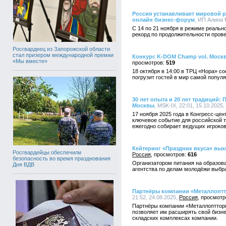
Россия устанавливает мировой 
онлайн бизнес-форум
, ИП Алина 
С 14 по 21 ноября в режиме реальн
рекорд по продолжительности пров
Росгвардеец из Запорожской области
стал призером международной премии
Конкурс K-DOM Champ vol. Москв
«Мы вместе»
519
18 октября в 14:00 в ТРЦ «Нора» с
погрузит гостей в мир самой популя
30 лет опыта и 20 лет традиций
Москвы
, MSK-IX, 22:01, 15.10.2025,
17 ноября 2025 года в Конгресс-ц
ключевое событие для российской 
ежегодно собирает ведущих игроков
Кейтеринг «Праздник вкуса» вых
Росгвардейцы обеспечили
Россия
616
безопасность во время празднования
Организатором питания на образов
Дня ВДВ
агентства по делам молодёжи выбра
Партнёры компании «Металлопт
21:52, 24.08.2025,
Россия
Партнёры компании «Металлоптторг»
позволяет им расширять свой бизн
складских комплексах компании.