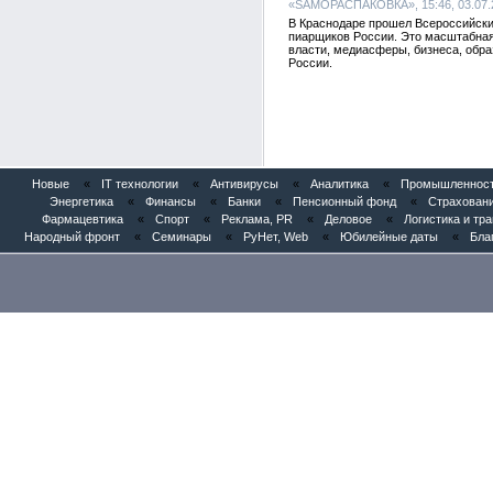
«SAMОРАСПАКОВКА», 15:46, 03.07.
В Краснодаре прошел Всероссийски
пиарщиков России. Это масштабная
власти, медиасферы, бизнеса, обра
России.
Новые
«
IT технологии
«
Антивирусы
«
Аналитика
«
Промышленность
Энергетика
«
Финансы
«
Банки
«
Пенсионный фонд
«
Страхован
Фармацевтика
«
Спорт
«
Реклама, PR
«
Деловое
«
Логистика и тр
Народный фронт
«
Семинары
«
РуНет, Web
«
Юбилейные даты
«
Бла