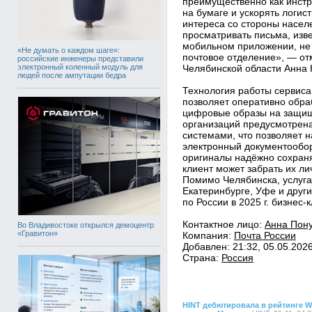
преимущественно как инстр
на бумаге и ускорять логис
интереса со стороны насел
просматривать письма, изв
мобильном приложении, не
«Не думать о каждом шаге»:
почтовое отделение», — о
российские инженеры представили
электронный коленный модуль для
Челябинской области Анна 
людей после ампутации бедра
Технология работы сервиса
позволяет оперативно обра
цифровые образы на защищ
организаций предусмотрена
системами, что позволяет 
электронный документообо
оригиналы надёжно сохраня
клиент может забрать их ли
Помимо Челябинска, услуга
Екатеринбурге, Уфе и други
по России в 2025 г. бизнес
Контактное лицо:
Анна Пон
Во Владивостоке открылся демоцентр
«Гравитон»
Компания:
Почта России
Добавлен: 21:32, 05.05.202
Страна:
Россия
HINT дебютировала в рейтинге Wo