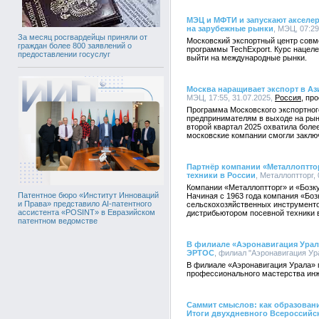
МЭЦ и МФТИ и запускают акселе
на зарубежные рынки
, МЭЦ, 07:29
За месяц росгвардейцы приняли от
Московский экспортный центр совм
граждан более 800 заявлений о
программы TechExport. Курс нацел
предоставлении госуслуг
выйти на международные рынки.
Москва наращивает экспорт в А
МЭЦ, 17:55, 31.07.2025,
Россия
Программа Московского экспортног
предпринимателям в выходе на рынк
второй квартал 2025 охватила боле
московские компании смогли заключ
Партнёр компании «Металлоптто
техники в России
, Металлоптторг, 
Компании «Металлоптторг» и «Бозку
Патентное бюро «Институт Инноваций
Начиная с 1963 года компания «Боз
и Права» представило AI-патентного
сельскохозяйственных инструменто
ассистента «POSINT» в Евразийском
дистрибьютором посевной техники 
патентном ведомстве
В филиале «Аэронавигация Урал
ЭРТОС
, филиал "Аэронавигация Ура
В филиале «Аэронавигация Урала» п
профессионального мастерства ин
Саммит смыслов: как образовани
Итоги двухдневного Всероссийс