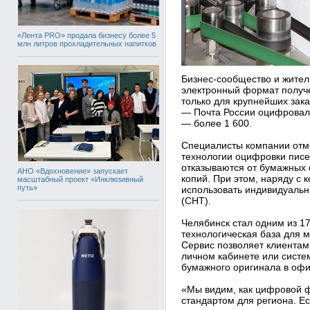
«Лента PRO» продала бизнесу более 5
млн литров прохладительных напитков
Бизнес-сообщество и жител
электронный формат получе
только для крупнейших за
— Почта России оцифровала
— более 1 600.
Специалисты компании отмеч
технологии оцифровки писе
отказываются от бумажных 
АНО «Вдохновение» запускает
копий. При этом, наряду с 
масштабный проект «Инклюзивный
путь»
использовать индивидуаль
(СНТ).
Челябинск стал одним из 17
технологическая база для 
Сервис позволяет клиентам
личном кабинете или систе
бумажного оригинала в офи
«Мы видим, как цифровой ф
стандартом для региона. Е