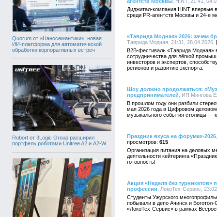
агентств Москвы
, HINT, 21:41, 04.
Диджитал-компания HINT впервые в
среди PR-агентств Москвы и 24-е м
«Таврида Модная» 2026: зачем бр
Quorum от «Наносемантики»: новая
Таврида Модная, 21:31, 28.04.2026,
ИИ-платформа для автоматической
обработки корпоративных встреч
B2B-фестиваль «Таврида Модная» в 
сотрудничества для лёгкой промыш
инвесторов и экспертов, способств
регионов и развитию экспорта.
Шоу должно продолжаться: «Муз
предпринимателей
, ИП Мингова Е
В прошлом году они разбили стерео
мая 2026 года в Цифровом деловом
музыкального события столицы — к
Праздник вкуса на форумах-2026
Robort от 3Logic Group расширил
615
портфель роботами Unitree A2 и A2-W
Организация питания на деловых м
деятельности кейтеринга «Праздник
готовность!
Акция «Неделя без турникетов»
профессии
, ЛокоТех-Сервис, 23:02
Студенты Ужурского многопрофиль
побывали в депо Ачинск и Боготол
«ЛокоТех-Сервис» в рамках Всеросс