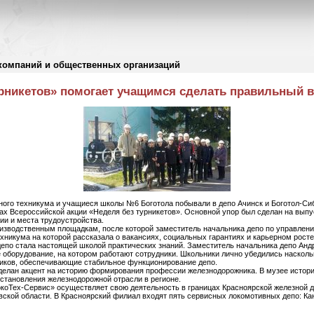
компаний и общественных организаций
урникетов» помогает учащимся сделать правильный
ого техникума и учащиеся школы №6 Боготола побывали в депо Ачинск и Боготол-Си
х Всероссийской акции «Неделя без турникетов». Основной упор был сделан на выпу
ии и места трудоустройства.
оизводственным площадкам, после которой заместитель начальника депо по управле
хникума на которой рассказала о вакансиях, социальных гарантиях и карьерном росте
 депо стала настоящей школой практических знаний. Заместитель начальника депо Анд
 оборудование, на котором работают сотрудники. Школьники лично убедились насколь
иков, обеспечивающие стабильное функционирование депо.
делан акцент на историю формирования профессии железнодорожника. В музее истори
 становления железнодорожной отрасли в регионе.
коТех-Сервис» осуществляет свою деятельность в границах Красноярской железной д
вской области. В Красноярский филиал входят пять сервисных локомотивных депо: Кан