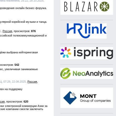
лина Малинина, 16:22, 28.10.2025,
 проведения онлайн бизнес-форума.
пулярной корейской музыки и танца.
5,
Россия
876
оссийской телекоммуникационной и
дёжи выбрана кейтеринговая
542
нес, увеличивая занимаемые
Ц, 07:29, 22.08.2025,
Россия
лен на поддержку
сия
620
нки электронной коммерции Азии за
вские компании смогли заключить