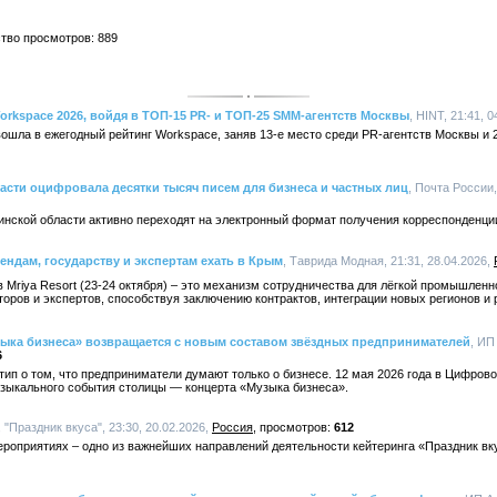
ство просмотров: 889
orkspace 2026, войдя в ТОП-15 PR- и ТОП-25 SMM-агентств Москвы
, HINT, 21:41, 
ошла в ежегодный рейтинг Workspace, заняв 13-е место среди PR-агентств Москвы и 
асти оцифровала десятки тысяч писем для бизнеса и частных лиц
, Почта России,
инской области активно переходят на электронный формат получения корреспонденци
ендам, государству и экспертам ехать в Крым
, Таврида Модная, 21:31, 28.04.2026,
Mriya Resort (23-24 октября) – это механизм сотрудничества для лёгкой промышленн
торов и экспертов, способствуя заключению контрактов, интеграции новых регионов и 
ыка бизнеса» возвращается с новым составом звёздных предпринимателей
, ИП
6
тип о том, что предприниматели думают только о бизнесе. 12 мая 2026 года в Цифров
узыкального события столицы — концерта «Музыка бизнеса».
, "Праздник вкуса", 23:30, 20.02.2026,
Россия
612
роприятиях – одно из важнейших направлений деятельности кейтеринга «Праздник вку