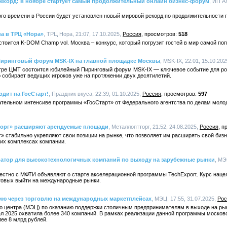
рекорд: в ноябре стартует самый продолжительный онлайн бизнес-форум
, ИП А
ого времени в России будет установлен новый мировой рекорд по продолжительности
а в ТРЦ «Нора»
, ТРЦ Нора, 21:07, 17.10.2025,
Россия
518
остоится K-DOM Champ vol. Москва – конкурс, который погрузит гостей в мир самой по
: Пиринговый форум MSK-IX на главной площадке Москвы
, MSK-IX, 22:01, 15.10.202
ентре ЦМТ состоится юбилейный Пиринговый форум MSK-IX — ключевое событие для р
о собирает ведущих игроков уже на протяжении двух десятилетий.
одит на ГосСтарт!
, Праздник вкуса, 22:39, 01.10.2025,
Россия
597
ательном интенсиве программы «ГосСтарт» от Федерального агентства по делам моло
торг» расширяют арендуемые площади
, Металлоптторг, 21:52, 24.08.2025,
Россия
» стабильно укрепляют свои позиции на рынке, что позволяет им расширять свой биз
их комплексах компании.
ратор для высокотехнологичных компаний по выходу на зарубежные рынки
, МЭ
естно с МФТИ объявляют о старте акселерационной программы TechExport. Курс наце
товых выйти на международные рынки.
зию через торговлю на международных маркетплейсах
, МЭЦ, 17:55, 31.07.2025,
Рос
о центра (МЭЦ) по оказанию поддержки столичным предпринимателям в выходе на ры
тал 2025 охватила более 340 компаний. В рамках реализации данной программы моско
ее 8 млрд рублей.