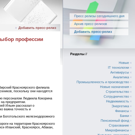
Пресс релизы сегодняшнего дня
Архив пресс-релизов
»
Добавить пресс-релиз
Добавить пресс-релиз
 выбор профессии
Разделы
//
Новые
«
IT технологии
«
Антивирусы
«
Аналитика
«
Промышленность и производство
«
Новые назначения
«
бирский Красноярского филиала
скников, поскольку они находятся
Строительство
«
Сотрудничество
«
нию персоналом Людмила Кокорина
Недвижимость
«
 на предприятии.
рей Ильин рассказал о
Энергетика
«
ко важна точность и
Финансы
«
Банки
«
и Боготольского железнодорожного
Пенсионный фонд
«
ороги на территории Красноярского
Страхование
«
ск-Иланский, Красноярск, Абакан,
Микрофинансы
«