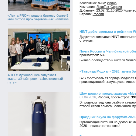
Контактное лицо:
Ирина
Компания:
ЛокоТех-Сервис
Добавлен: 23:02, 31.10.2025 Количе
Страна:
Россия
«Лента PRO» продала бизнесу более 5
млн литров прохладительных напитков
HINT дебютировала в рейтинге W
Диджитал-компания HINT впервые в
столицы.
Почта России в Челябинской обл
530
Бизнес-сообщество и жители Челяб
«Таврида Модная» 2026: зачем бр
АНО «Вдохновение» запускает
B2B-фестиваль «Таврида Модная» в 
масштабный проект «Инклюзивный
производителей, закупщиков, инвес
путь»
Шоу должно продолжаться: «Муз
07.04.2026,
Россия
39
В прошлом году они разбили стерео
второй сезон самого необычного м
Праздник вкуса на форумах-2026
Организация питания на деловых ме
2026 – полная готовность!