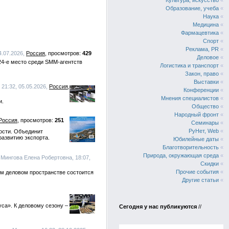
Культура, искусство
«
Образование, учеба
«
Наука
«
Медицина
«
Фармацевтика
«
Спорт
«
Реклама, PR
«
04.07.2026,
Россия
429
Деловое
«
24-е место среди SMM-агентств
Логистика и транспорт
«
Закон, право
«
Выставки
«
 21:32, 05.05.2026,
Россия
Конференции
«
Мнения специалистов
«
и.
Общество
«
Народный фронт
«
Россия
251
Семинары
«
РуНет, Web
«
ости. Объединит
развитию экспорта.
Юбилейные даты
«
Благотворительность
«
Природа, окружающая среда
«
 Мингова Елена Робертовна, 18:07,
Скидки
«
Прочие события
«
ом деловом пространстве состоится
Другие статьи
«
са». К деловому сезону –
Сегодня у нас публикуются
//