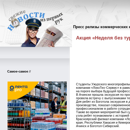
Пресс релизы коммерческих 
Пресс-релизы
//
Акция «Неделя без т
Самое-самое
//
Студенты Ужурского многопрофильн
компании «ЛокоТех-Сервис» в рамка
на пороге выбора будущей професс
В Ачинске прошла экскурсия по пр
провела встречу с выпускниками те
Для ребят из Боготола экскурсия в
производстве, показал современное
профессионализм в работе сотрудн
Также во время мероприятий был с
узла ребят познакомили с историей
Красноярский филиал компании «Ло
края, Республики Хакасия и Кемеро
Ачинск и Боготол-Сибирский.