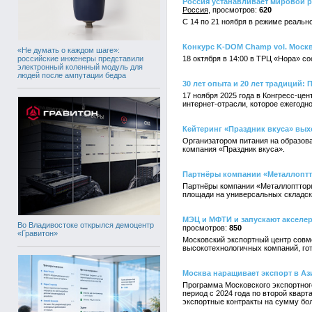
Россия устанавливает мировой 
Россия
620
С 14 по 21 ноября в режиме реальн
Конкурс K-DOM Champ vol. Москв
«Не думать о каждом шаге»:
российские инженеры представили
18 октября в 14:00 в ТРЦ «Нора» с
электронный коленный модуль для
людей после ампутации бедра
30 лет опыта и 20 лет традиций
17 ноября 2025 года в Конгресс-ц
интернет-отрасли, которое ежегодн
Кейтеринг «Праздник вкуса» вых
Организатором питания на образов
компания «Праздник вкуса».
Партнёры компании «Металлопт
Партнёры компании «Металлоптторг
площади на универсальных складск
МЭЦ и МФТИ и запускают акселе
Во Владивостоке открылся демоцентр
850
«Гравитон»
Московский экспортный центр совм
высокотехнологичных компаний, го
Москва наращивает экспорт в А
Программа Московского экспортног
период с 2024 года по второй квар
экспортные контракты на сумму бол