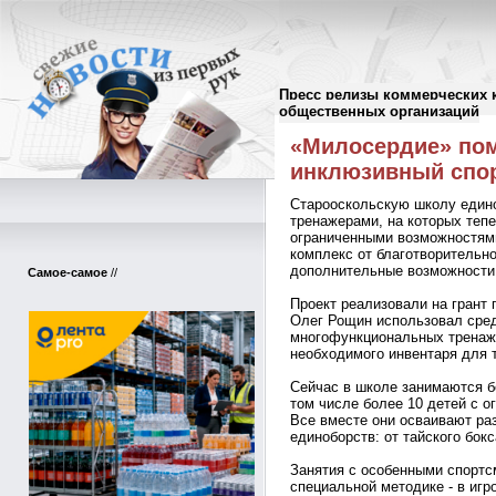
Пресс релизы коммерческих 
Пресс-релизы
//
общественных организаций
«Милосердие» пом
инклюзивный спо
Старооскольскую школу един
тренажерами, на которых тепе
ограниченными возможностям
комплекс от благотворительн
дополнительные возможности 
Самое-самое
//
Проект реализовали на грант 
Олег Рощин использовал сред
многофункциональных тренаже
необходимого инвентаря для 
Сейчас в школе занимаются бо
том числе более 10 детей с 
Все вместе они осваивают ра
единоборств: от тайского бок
Занятия с особенными спортс
специальной методике - в игр