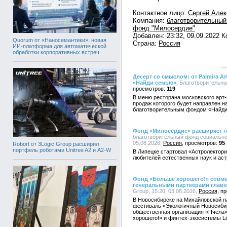
Контактное лицо:
Сергей Алек
Компания:
благотворительный
фонд "Милосердие"
Добавлен: 23:32, 09.09.2022 
Quorum от «Наносемантики»: новая
Страна:
Россия
ИИ-платформа для автоматической
обработки корпоративных встреч
Десерт со смыслом: от Palmira 
«Найди семью»
, Благотворительны
119
В меню ресторана московского арт-от
продаж которого будет направлен 
благотворительным фондом «Найд
Фонд «Милосердие» расширяет г
благотворительный фонд социально
05.08.2026,
Россия
95
Robort от 3Logic Group расширил
портфель роботами Unitree A2 и A2-W
В Липецке стартовал «Астролектори
любителей естественных наук и ас
Фонд «Больше хорошего!» совмест
генеральными партнерами главн
Group, 15:20, 03.08.2026,
Россия
В Новосибирске на Михайловской н
фестиваль «Экологичный Новосиби
общественная организация «Пчела»
хорошего!» и финтех-экосистемы Li