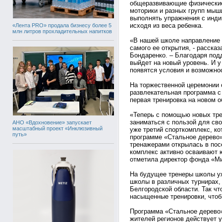
общеразвивающие физические
моторики и разных групп мыш
выполнять упражнения с инди
исходя из веса ребенка.
«Лента PRO» продала бизнесу более 5
млн литров прохладительных напитков
«В нашей школе направление 
самого ее открытия, - расск
Бондаренко. – Благодаря по
выйдет на новый уровень. И 
появятся условия и возможно
На торжественной церемонии 
развлекательная программа с
первая тренировка на новом 
«Теперь с помощью новых тре
заниматься с пользой для сво
АНО «Вдохновение» запускает
масштабный проект «Инклюзивный
уже третий спорткомплекс, ко
путь»
программе «Стальное дерево
тренажерами открылась в пос
комплекс активно осваивают 
отметила директор фонда «М
На будущее тренеры школы уж
школы в различных турнирах,
Белгородской области. Так чт
насыщенные тренировки, чтоб
Программа «Стальное дерево
жителей регионов действует 