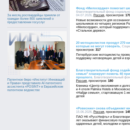
Фонд «Милосердие» помогает ш
благотворительный фонд социально
04.07.2026,
Россия
17
За месяц росгвардейцы приняли от
граждан более 800 заявлений о
Новые возможности для осознанног
предоставлении госуслуг
школьников из четырех регионов Р
«Милосердие», который поддержал 
«Стальное дерево».
20 мотоциклистов проедут 270 к
которые не могут говорить
, Соци
317
Петербургские мотоциклисты прове
поддержку неговорящих детей и вз
Благотворительный фонд содейс
семью" планирует помочь 40 пр
прошлого
, Благотворительный фонд
Патентное бюро «Институт Инноваций
Россия
180
и Права» представило AI-патентного
Клиника «Центр омоложения и долго
ассистента «POSINT» в Евразийском
и 4 отеля Palmira Hotels в Московс
патентном ведомстве
«Найди семью», стартовавшую 1 ию
детей
«Ровесник» снова объединяет ю
15.06.2026,
Россия
14
ПАО НК «РуссНефть» и Благотвори
лет оказывают финансовую поддерж
одаренных детей, молодежи и преп