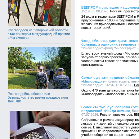
ВЕКПРОМ приглашает на донорск
15:19, 03.08.2026,
Россия
24 июля в технопарке ВЕКПРОМ в Р
приуроченная к 1038-й годовщине 
желающих присоединиться к благому
новых территорий.
Росгвардеец из Запорожской области
стал призером международной премии
«Мы вместе»
Фонд «Милосердие» дарит тепло 
больных и одиноких ветеранов
,
"Милосердие"/фонд "Милосердие", 2
Благотворительный фонд «Милосер
запускают серию проектов, призван
человеческом тепле: паллиативных
престарелых.
Семьи с детьми из шести област
«Милосердие»
, благотворительны
"Милосердие", 16:54, 12.07.2026,
Ро
Около 470 тонн детского питания б
Росгвардейцы обеспечили
«Милосердие» малообеспеченным с
безопасность во время празднования
Дня ВДВ
Более 247 тыс. руб. собрали сот
подопечной «Найди семью»
, Бла
07.07.2026,
Россия
58
Собранные в рамках акции средства
лекарств и занятий с психологом д
семье. В школьном возрасте у дево
врожденных неврологических пробл
учебе и общении со сверстниками