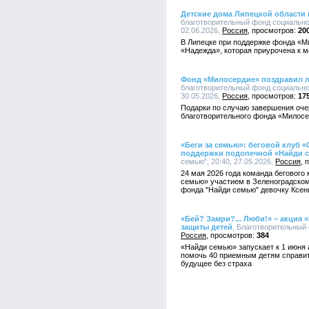
Детские дома Липецкой области
благотворительный фонд социально
02.06.2026,
Россия
20
В Липецке при поддержке фонда «М
«Надежда», которая приурочена к 
Фонд «Милосердие» поздравил л
благотворительный фонд социально
30.05.2026,
Россия
17
Подарки по случаю завершения оче
благотворительного фонда «Милосе
«Беги за семью»: беговой клуб
поддержки подопечной «Найди 
семью", 20:40, 27.05.2026,
Россия
24 мая 2026 года команда бегового
семью» участием в Зеленоградско
фонда "Найди семью" девочку Ксен
«Бей? Замри?... Люби!» – акция
защиты детей
, Благотворительный 
Россия
384
«Найди семью» запускает к 1 июня 
помочь 40 приемным детям справит
будущее без страха