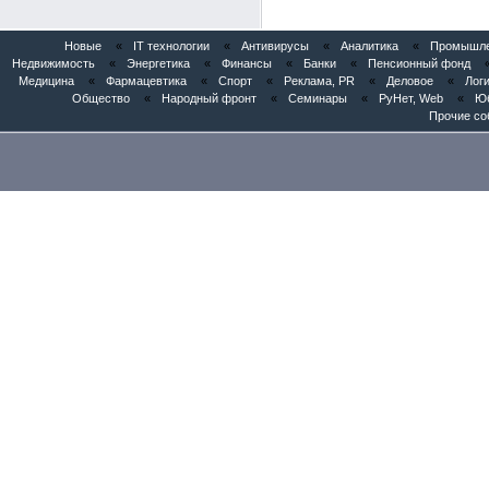
Новые
«
IT технологии
«
Антивирусы
«
Аналитика
«
Промышлен
Недвижимость
«
Энергетика
«
Финансы
«
Банки
«
Пенсионный фонд
Медицина
«
Фармацевтика
«
Спорт
«
Реклама, PR
«
Деловое
«
Логи
Общество
«
Народный фронт
«
Семинары
«
РуНет, Web
«
Юб
Прочие со