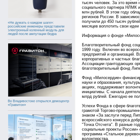
тысяч человек. За это время
социального партнера НЛМК и
млн рублей. В этом году обла
регионов России. В зависимос
получили до 450 тысяч рублей
«Не думать о каждом шаге»:
месяцев воплотить свои идеи 
российские инженеры представили
электронный коленный модуль для
людей после ампутации бедра
Информация о фонде «Милос
Благотворительный фонд соц
1999 году. Включен во всеро
предприятий и организаций. 
корпоративных и частных бла
Ассоциации грантодающих ор
благотворительный фонд Липе
Фонд «Милосердие» финансир
науки и образования, культур
акциях, поддерживает волонт
инициативы. С начала деятел
млрд рублей. Ежегодно ее по
Во Владивостоке открылся демоцентр
«Гравитон»
Успехи Фонда в сфере благот
грамотой Торгово-промышленн
знаком «За заслуги перед Ли
всероссийского конкурса доб
"Точка Отсчета". В разные г
социальные проекты России» 
программа «Стальное дерево»
волонтерства.