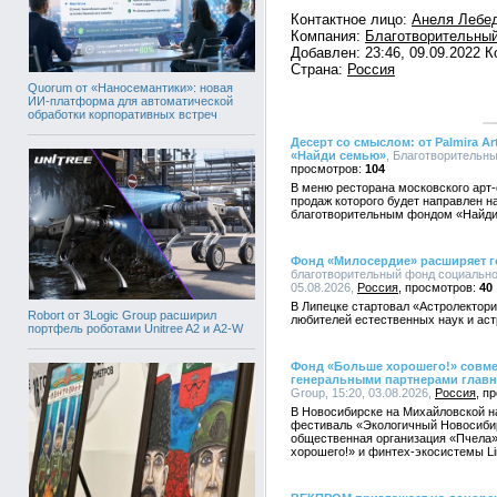
Контактное лицо:
Анеля Лебе
Компания:
Благотворительный
Добавлен: 23:46, 09.09.2022 
Страна:
Россия
Quorum от «Наносемантики»: новая
ИИ-платформа для автоматической
обработки корпоративных встреч
Десерт со смыслом: от Palmira 
«Найди семью»
, Благотворительны
104
В меню ресторана московского арт-от
продаж которого будет направлен 
благотворительным фондом «Найд
Фонд «Милосердие» расширяет г
благотворительный фонд социально
05.08.2026,
Россия
40
В Липецке стартовал «Астролектори
Robort от 3Logic Group расширил
любителей естественных наук и ас
портфель роботами Unitree A2 и A2-W
Фонд «Больше хорошего!» совмест
генеральными партнерами главн
Group, 15:20, 03.08.2026,
Россия
В Новосибирске на Михайловской н
фестиваль «Экологичный Новосиби
общественная организация «Пчела»
хорошего!» и финтех-экосистемы Li