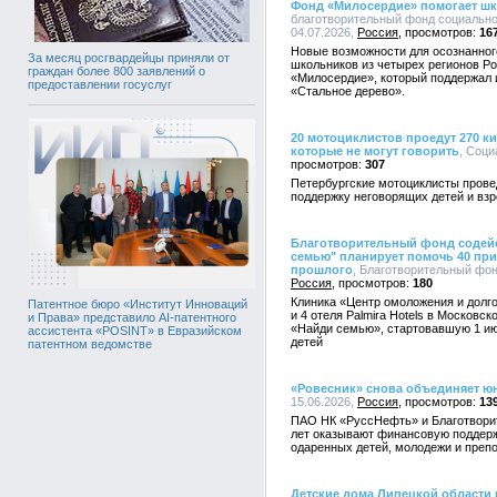
Фонд «Милосердие» помогает ш
благотворительный фонд социально
04.07.2026,
Россия
16
Новые возможности для осознанног
За месяц росгвардейцы приняли от
школьников из четырех регионов Р
граждан более 800 заявлений о
«Милосердие», который поддержал 
предоставлении госуслуг
«Стальное дерево».
20 мотоциклистов проедут 270 к
которые не могут говорить
, Соци
307
Петербургские мотоциклисты прове
поддержку неговорящих детей и вз
Благотворительный фонд содейс
семью" планирует помочь 40 пр
прошлого
, Благотворительный фонд
Россия
180
Клиника «Центр омоложения и долго
Патентное бюро «Институт Инноваций
и 4 отеля Palmira Hotels в Московс
и Права» представило AI-патентного
«Найди семью», стартовавшую 1 ию
ассистента «POSINT» в Евразийском
детей
патентном ведомстве
«Ровесник» снова объединяет ю
15.06.2026,
Россия
13
ПАО НК «РуссНефть» и Благотвори
лет оказывают финансовую поддерж
одаренных детей, молодежи и преп
Детские дома Липецкой области