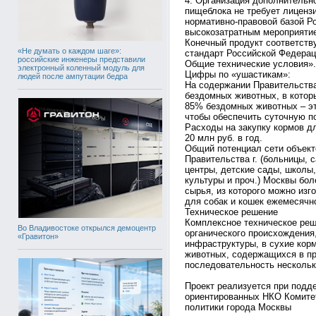
4. Организация дополнительно
пищеблока не требует лицензи
нормативно-правовой базой Р
высокозатратным мероприяти
Конечный продукт соответств
«Не думать о каждом шаге»:
стандарт Российской Федерац
российские инженеры представили
Общие технические условия».
электронный коленный модуль для
Цифры по «ушастикам»:
людей после ампутации бедра
На содержании Правительства
бездомных животных, в котор
85% бездомных животных – это
чтобы обеспечить суточную п
Расходы на закупку кормов д
20 млн руб. в год.
Общий потенциал сети объек
Правительства г. (больницы, 
центры, детские сады, школы,
культуры и проч.) Москвы боле
сырья, из которого можно изго
для собак и кошек ежемесячн
Техническое решение
Комплексное техническое ре
Во Владивостоке открылся демоцентр
органического происхождения
«Гравитон»
инфраструктуры, в сухие кор
животных, содержащихся в пр
последовательность нескольк
Проект реализуется при подд
ориентированных НКО Комите
политики города Москвы