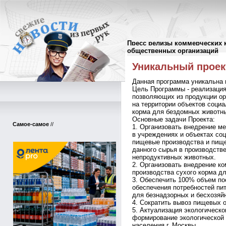
Пресс релизы коммерческих 
Пресс-релизы
//
общественных организаций
Уникальный проект
Данная программа уникальна 
Цель Программы - реализация
позволяющих из продукции ор
на территории объектов соци
корма для бездомных животны
Основные задачи Проекта:
Самое-самое
//
1. Организовать внедрение м
в учреждениях и объектах со
пищевые производства и пищ
данного сырья в производств
непродуктивных животных.
2. Организовать внедрение к
производства сухого корма д
3. Обеспечить 100% объем пос
обеспечения потребностей пи
для безнадзорных и бесхозяй
4. Сократить вывоз пищевых о
5. Актуализация экологическо
формирование экологической 
населения г. Москвы.