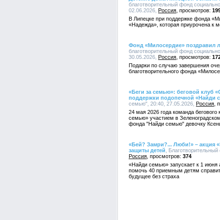
благотворительный фонд социально
02.06.2026,
Россия
19
В Липецке при поддержке фонда «М
«Надежда», которая приурочена к 
Фонд «Милосердие» поздравил л
благотворительный фонд социально
30.05.2026,
Россия
17
Подарки по случаю завершения оче
благотворительного фонда «Милосе
«Беги за семью»: беговой клуб
поддержки подопечной «Найди 
семью", 20:40, 27.05.2026,
Россия
24 мая 2026 года команда бегового
семью» участием в Зеленоградско
фонда "Найди семью" девочку Ксен
«Бей? Замри?... Люби!» – акция
защиты детей
, Благотворительный 
Россия
374
«Найди семью» запускает к 1 июня 
помочь 40 приемным детям справит
будущее без страха