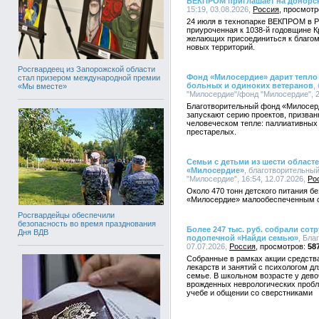
ВЕКПРОМ приглашает на донорск
15:19, 03.08.2026,
Россия
24 июля в технопарке ВЕКПРОМ в Р
приуроченная к 1038-й годовщине 
желающих присоединиться к благому
новых территорий.
Росгвардеец из Запорожской области
Фонд «Милосердие» дарит тепло 
стал призером международной премии
больных и одиноких ветеранов
,
«Мы вместе»
"Милосердие"/фонд "Милосердие", 2
Благотворительный фонд «Милосер
запускают серию проектов, призван
человеческом тепле: паллиативных
престарелых.
Семьи с детьми из шести област
«Милосердие»
, благотворительны
"Милосердие", 16:54, 12.07.2026,
Ро
Около 470 тонн детского питания б
«Милосердие» малообеспеченным с
Росгвардейцы обеспечили
безопасность во время празднования
Более 247 тыс. руб. собрали сот
Дня ВДВ
подопечной «Найди семью»
, Бла
07.07.2026,
Россия
58
Собранные в рамках акции средства
лекарств и занятий с психологом д
семье. В школьном возрасте у дево
врожденных неврологических пробл
учебе и общении со сверстниками