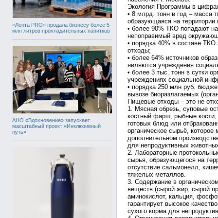
Экология Программы в цифра
• 8 млрд. тонн в год – масса
образующаяся на территории 
«Лента PRO» продала бизнесу более 5
• более 90% ТКО попадают на
млн литров прохладительных напитков
непоправимый вред окружающ
• порядка 40% в составе ТКО
отходы;
• более 64% источников образ
являются учреждения социал
• более 3 тыс. тонн в сутки о
учреждениях социальной инфр
• порядка 250 млн руб. бюдж
вывозе биоразлагаемых (орган
Пищевые отходы – это не отхо
1. Мясная обрезь, суповые ос
костный фарш, рыбные кости, 
АНО «Вдохновение» запускает
готовых блюд или отбракован
масштабный проект «Инклюзивный
органическое сырьё, которое 
путь»
дополнительном производстве
для непродуктивных животных
2. Лабораторные протокольны
сырья, образующегося на тер
отсутствие сальмонелл, кишеч
тяжелых металлов.
3. Содержание в органическо
веществ (сырой жир, сырой пр
аминокислот, кальция, фосфор
гарантирует высокое качество
сухого корма для непродукти