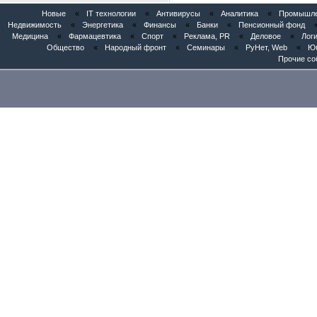
Новые
«
IT технологии
«
Антивирусы
«
Аналитика
«
Промышлен
Недвижимость
«
Энергетика
«
Финансы
«
Банки
«
Пенсионный фонд
Медицина
«
Фармацевтика
«
Спорт
«
Реклама, PR
«
Деловое
«
Логи
Общество
«
Народный фронт
«
Семинары
«
РуНет, Web
«
Юб
Прочие со