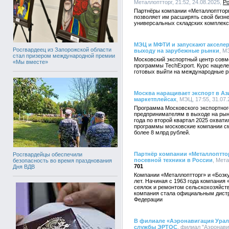
Металлоптторг, 21:52, 24.08.2025,
Р
Партнёры компании «Металлоптторг»
позволяет им расширять свой бизн
универсальных складских комплекс
МЭЦ и МФТИ и запускают акселе
Росгвардеец из Запорожской области
выходу на зарубежные рынки
, М
стал призером международной премии
Московский экспортный центр совм
«Мы вместе»
программы TechExport. Курс нацел
готовых выйти на международные р
Москва наращивает экспорт в А
маркетплейсах
, МЭЦ, 17:55, 31.07
Программа Московского экспортног
предпринимателям в выходе на рын
года по второй квартал 2025 охват
программы московские компании см
более 8 млрд рублей.
Партнёр компании «Металлоптто
Росгвардейцы обеспечили
посевной техники в России
, Мета
безопасность во время празднования
701
Дня ВДВ
Компании «Металлоптторг» и «Бозку
лет. Начиная с 1963 года компания
сеялок и ремонтом сельскохозяйств
компания стала официальным дистр
Федерации
В филиале «Аэронавигация Урал
службы ЭРТОС
, филиал "Аэронави