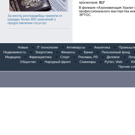
817
В филиале «Аэронавигация Урала» п
профессионального мастерства инж
ЭРТОС.
За месяц росгвардейцы приняли от
граждан более 800 заявлений о
предоставлении госуслуг
Новые
«
IT технологии
«
Антивирусы
«
Аналитика
«
Промышлен
Недвижимость
«
Энергетика
«
Финансы
«
Банки
«
Пенсионный фонд
Медицина
«
Фармацевтика
«
Спорт
«
Реклама, PR
«
Деловое
«
Логи
Общество
«
Народный фронт
«
Семинары
«
РуНет, Web
«
Юб
Прочие со