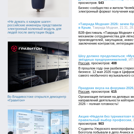
543
Бизнес-сообщество и жители Челяби
электронный формат получения кор
«Не думать о каждом шаге»:
«Таврида Модная» 2026: зачем бр
российские инженеры представили
в Крым
, Таврида Модная, 21:31, 28
электронный коленный модуль для
людей после ампутации бедра
B2B-фестиваль «Таврида Модная» в M
механизм сотрудничества для лёг
производителей, закупщиков, инвес
заключению контрактов, интеграции
Шоу должно продолжаться: «Муз
звёздных предпринимателей
, ИП
Россия
408
В прошлом году они разбили стерео
бизнесе. 12 мая 2026 года в Цифро
самого необычного музыкального с
Праздник вкуса на форумах-2026
Россия
615
Во Владивостоке открылся демоцентр
Организация питания на деловых м
«Гравитон»
направлений деятельности кейтерин
2026 – полная готовность!
Акция «Неделя без турникетов» 
правильный выбор профессии
,
903
Студенты Ужурского многопрофиль
Боготола побывали в депо Ачинск и