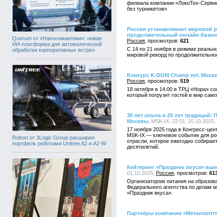
филиала компании «ЛокоТех-Сервис
без турникетов».
Россия устанавливает мировой р
продолжительный онлайн бизне
Quorum от «Наносемантики»: новая
Россия
621
ИИ-платформа для автоматической
С 14 по 21 ноября в режиме реальн
обработки корпоративных встреч
мировой рекорд по продолжительно
Конкурс K-DOM Champ vol. Москв
Россия
519
18 октября в 14:00 в ТРЦ «Нора» с
который погрузит гостей в мир сам
30 лет опыта и 20 лет традиций
Москвы
, MSK-IX, 22:01, 15.10.2025,
17 ноября 2025 года в Конгресс-ц
MSK-IX — ключевое событие для ро
Robort от 3Logic Group расширил
отрасли, которое ежегодно собирае
портфель роботами Unitree A2 и A2-W
десятилетий.
Кейтеринг «Праздник вкуса» вых
01.10.2025,
Россия
61
Организатором питания на образов
Федерального агентства по делам 
«Праздник вкуса».
Партнёры компании «Металлопт