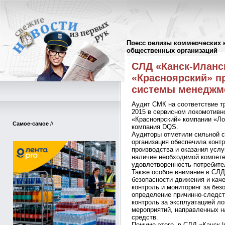
Пресс релизы коммерческих 
Пресс-релизы
//
общественных организаций
СЛД «Канск-Иланс
«Красноярский» 
системы менеджме
Аудит СМК на соответствие т
2015 в сервисном локомотивн
«Красноярский» компании «Ло
Самое-самое
//
компания DQS.
Аудиторы отметили сильной с
организация обеспечила конт
производства и оказания услу
наличие необходимой компете
удовлетворенность потребите
Также особое внимание в СЛД
безопасности движения и каче
контроль и мониторинг за без
определение причинно-следст
контроль за эксплуатацией л
мероприятий, направленных н
средств.
Помимо этого, в СЛД «Канск-