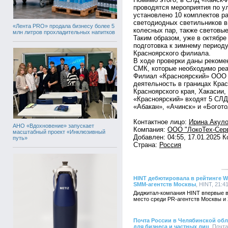
проводятся мероприятия по у
установлено 10 комплектов р
светодиодных светильников в 
«Лента PRO» продала бизнесу более 5
колесных пар, также световы
млн литров прохладительных напитков
Таким образом, уже в октябре
подготовка к зимнему период
Красноярского филиала.
В ходе проверки даны реком
СМК, которые необходимо реа
Филиал «Красноярский» ООО 
деятельность в границах Крас
Красноярского края, Хакасии
«Красноярский» входят 5 СЛД
«Абакан», «Ачинск» и «Богото
Контактное лицо:
Ирина Акул
АНО «Вдохновение» запускает
Компания:
ООО "ЛокоТех-Сер
масштабный проект «Инклюзивный
Добавлен: 04:55, 17.01.2025 
путь»
Страна:
Россия
HINT дебютировала в рейтинге Wo
SMM-агентств Москвы
, HINT, 21:4
Диджитал-компания HINT впервые в
место среди PR-агентств Москвы и 
Почта России в Челябинской обл
для бизнеса и частных лиц
, Почта