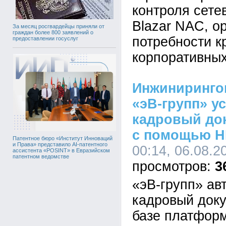
контроля сете
Blazar NAC, о
За месяц росгвардейцы приняли от
граждан более 800 заявлений о
потребности к
предоставлении госуслуг
корпоративных
Инжиниринго
«эВ-групп» у
кадровый до
с помощью H
Патентное бюро «Институт Инноваций
и Права» представило AI-патентного
00:14, 06.08.2
ассистента «POSINT» в Евразийском
патентном ведомстве
3
«эВ-групп» ав
кадровый док
базе платформ