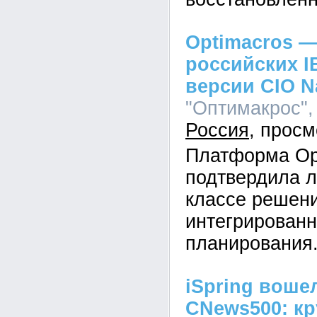
Optimacros —
российских I
версии CIO N
"Оптимакрос", 
Россия
Платформа Op
подтвердила л
классе решен
интегрированн
планирования
iSpring воше
CNews500: кр