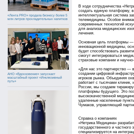
В ходе сотрудничества «Нетр
создать единую платформу, в
интеллектуальная система з
«Лента PRO» продала бизнесу более 5
млн литров прохладительных напитков
телемедицины. Особое внима
современных технологий иску
для анализа медицинских изо
лечения.
Основная цель платформы — 
инновационной медицины, осн
будет способствовать развит
смогут интегрироваться медиц
страховые компании и научно
«Для нас это партнерство — 
создании цифровой инфрастру
АНО «Вдохновение» запускает
масштабный проект «Инклюзивный
игроков рынка. Объединяя охв
путь»
работает с тысячами клиник, 
России, мы создаем тиражир
платформы будущего. Это поз
высококачественной медицине
удаленные населенные пункты
Чумаков, управляющий партн
Справка о компаниях
«Нетрика Медицина» разрабат
государственного и частного 
специализируется на интегра