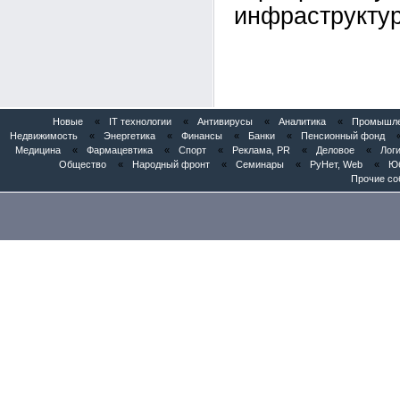
инфраструктур
Новые
«
IT технологии
«
Антивирусы
«
Аналитика
«
Промышлен
Недвижимость
«
Энергетика
«
Финансы
«
Банки
«
Пенсионный фонд
Медицина
«
Фармацевтика
«
Спорт
«
Реклама, PR
«
Деловое
«
Логи
Общество
«
Народный фронт
«
Семинары
«
РуНет, Web
«
Юб
Прочие со