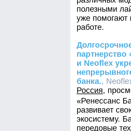
различных мо
полезными ла
уже помогают 
работе.
Долгосрочное
партнерство 
и Neoflex ук
непрерывного
банка.
, Neofle
Россия
«Ренессанс Б
развивает св
экосистему. Б
передовые тех