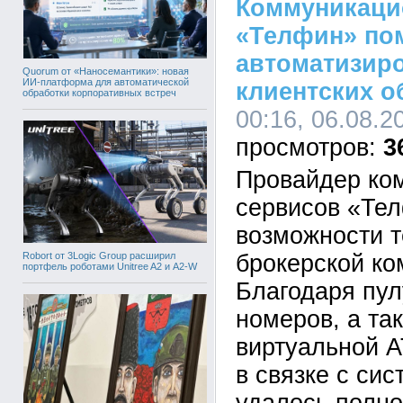
Коммуникаци
«Телфин» по
автоматизир
Quorum от «Наносемантики»: новая
ИИ-платформа для автоматической
клиентских 
обработки корпоративных встреч
00:16, 06.08.2
3
Провайдер ко
сервисов «Те
возможности т
Robort от 3Logic Group расширил
брокерской ко
портфель роботами Unitree A2 и A2-W
Благодаря пу
номеров, а та
виртуальной 
в связке с си