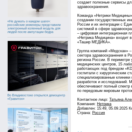
создает полезные сервисы для
здравоохранения.
Команда «Нетрики Медицины» 
создании государственных ин
«Не думать о каждом шаге»:
России и их интеграции с Ед
российские инженеры представили
электронный коленный модуль для
системой в сфере здравоохра
людей после ампутации бедра
– цифровая интеграционная 
«Нетрика Медицина» входит в
«Ташир МЕДИКА».
Группа компаний «Медскан» –
сектора здравоохранения в Ро
региона России. В периметре
медицинских центров, 15 лаб
работающих под брендом «KDL
госпитали с хирургическим с
специализированные клиники 
разработок и исследований. 
обеспечивают полный спектр
по передовым мировым прото
Во Владивостоке открылся демоцентр
«Гравитон»
Контактное лицо:
Татьяна Але
Компания:
Нетрика
Добавлен: 15:49, 05.09.2025 
Страна:
Россия