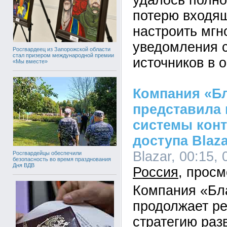
удалось полно
потерю входящ
настроить мг
уведомления 
Росгвардеец из Запорожской области
стал призером международной премии
источников в 
«Мы вместе»
Компания «Б
представила
системы конт
доступа Blaza
Blazar, 00:15, 
Росгвардейцы обеспечили
безопасность во время празднования
Дня ВДВ
Россия
Компания «Бл
продолжает р
стратегию раз