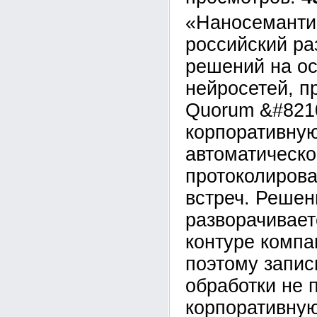
«Наносеманти
российский ра
решений на о
нейросетей, п
Quorum &#821
корпоративну
автоматическо
протоколирова
встреч. Решен
разворачивает
контуре компан
поэтому запис
обработки не 
корпоративну