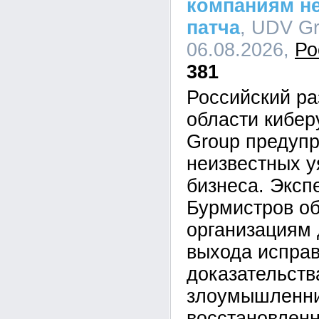
компаниям не
патча
, UDV Gr
06.08.2026,
Ро
381
Российский ра
области кибе
Group предупр
неизвестных у
бизнеса. Эксп
Бурмистров об
организациям 
выхода исправ
доказательств
злоумышленник
восстановленн