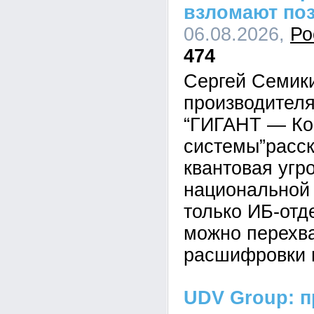
взломают по
06.08.2026,
Ро
474
Сергей Семик
производител
“ГИГАНТ — Ко
системы”расск
квантовая угр
национальной 
только ИБ-отд
можно перехва
расшифровки 
UDV Group: п