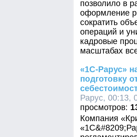
позволило в р
оформление р
сократить объ
операций и у
кадровые про
масштабах все
«1С-Рарус» н
подготовку о
себестоимост
Рарус, 00:13, 
1
Компания «Кр
«1С&#8209;Ра