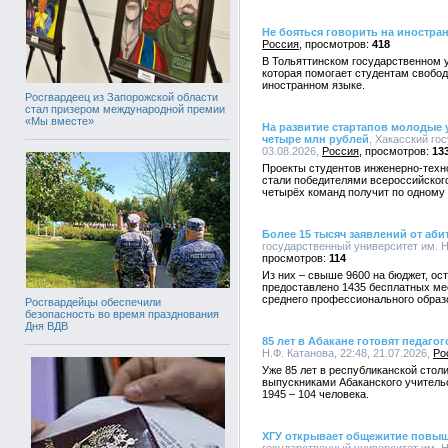
Не бояться говорить на иностра
Россия
418
В Тольяттинском государственном у
которая помогает студентам свобод
иностранном языке.
Росгвардеец из Запорожской области
стал призером международной премии
«Мы вместе»
На развитие стартапов молодые 
четыре млн рублей
, Хакасский го
03.08.2026,
Россия
13
Проекты студентов инженерно-техно
стали победителями всероссийского
четырёх команд получит по одному 
Более 15 тысяч заявлений от аби
государственный университет им. Н.
114
Из них – свыше 9600 на бюджет, ост
предоставлено 1435 бесплатных ме
среднего профессионального образ
Росгвардейцы обеспечили
безопасность во время празднования
Дня ВДВ
85 лет в Абакане готовят педагог
Н.Ф. Катанова, 22:48, 21.07.2026,
Ро
Уже 85 лет в республиканской столи
выпускниками Абаканского учительс
1945 – 104 человека.
ХГУ открывает общежитие повы