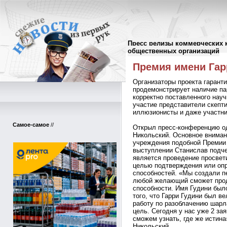
Пресс релизы коммерческих 
Пресс-релизы
//
общественных организаций
Премия имени Гар
Организаторы проекта гаранти
продемонстрирует наличие па
корректно поставленного нау
участие представители скепти
иллюзионисты и даже участни
Самое-самое
//
Открыл пресс-конференцию од
Никольский. Основное вниман
учреждения подобной Премии 
выступлении Станислав подче
является проведение просвет
целью подтверждения или оп
способностей. «Мы создали п
любой желающий сможет прод
способности. Имя Гудини был
того, что Гарри Гудини был 
работу по разоблачению шар
цель. Сегодня у нас уже 2 зая
сможем узнать, где же истина
Никольский.