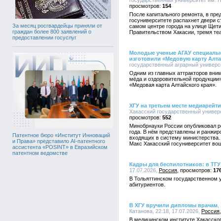
государственный университет им. Н.
154
После капитального ремонта, в пре
госуниверситете распахнет двери 
За месяц росгвардейцы приняли от
самом центре города на улице Щети
граждан более 800 заявлений о
Правительством Хакасии, тремя те
предоставлении госуслуг
Молодые ученые АГАУ специальн
изготовили «Медовую карту Алта
государственный аграрный университ
Одним из главных аттракторов вни
мёда и оздоровительной продукции
«Медовая карта Алтайского края».
ХГУ на третьем месте медиарейт
Хакасский государственный универси
552
Минобрнауки России опубликовал р
года. В нём представлены и ранжи
Патентное бюро «Институт Инноваций
входящих в систему министерства.
и Права» представило AI-патентного
Макс Хакасский госуниверситет во
ассистента «POSINT» в Евразийском
патентном ведомстве
Кадры для беспилотников: в ТГУ
17.07.2026,
Россия
17
В Тольяттинском государственном 
абитуриентов.
В ХГУ вручили дипломы врачам
,
Катанова, 22:18, 17.07.2026,
Россия
В медицинском институте Хакасског