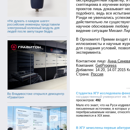
беспрецедентный характер, и
скептицизма в изучении вопр
проектов лишь доказывает не
подобного, ведь все испытан
Рэнди не увенчались успехом
«Не думать о каждом шаге»:
действительно ли существуют
российские инженеры представили
научное обоснование любому 
электронный коленный модуль для
видение ситуации Михаил Лид
людей после ампутации бедра
В Оргкомитет Премии входят 
иллюзионисты и научные журн
для создания условий, позво
эксперимента.
Контактное лицо:
Анна Синев
Компания:
GetProgress
Добавлен: 14:20, 14.07.2015 
Страна:
Россия
Студентка ХГУ исследовала фено
Во Владивостоке открылся демоцентр
государственный университет им. Н.
«Гравитон»
492
Мало кто знает, что на Руси издре
письменные источники, в которых 
перебрасываемым ногами, относятс
появляются в XIX веке.
В ХГУ зачислены первые абитур