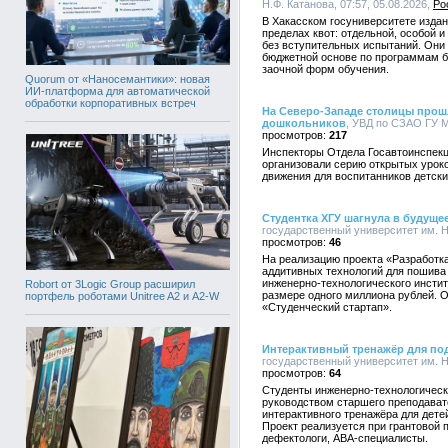
Н.Ф. Катанова, 07:57, 05.08.2026,
Ро
В Хакасском госуниверситете издан 
пределах квот: отдельной, особой 
без вступительных испытаний. Они
бюджетной основе по программам ба
заочной форм обучения.
Quorum от «Наносемантики»: новая
ИИ-платформа для автоматической
обработки корпоративных встреч
На Северо-Западе столицы прош
дошкольников
, УВД по СЗАО ГУ М
217
Инспекторы Отдела Госавтоинспекц
организовали серию открытых урок
движения для воспитанников детски
Студентка ХГУ шагнула в будуще
государственный университет им. Н.
46
На реализацию проекта «Разработк
аддитивных технологий для пошива
инженерно-технологического инстит
Robort от 3Logic Group расширил
размере одного миллиона рублей. О
портфель роботами Unitree A2 и A2-W
«Студенческий стартап».
Интерактивный тренажёр для под
государственный университет им. Н.
64
Студенты инженерно-технологическо
руководством старшего преподават
интерактивного тренажёра для дете
Проект реализуется при грантовой п
дефектологи, АВА-специалисты.