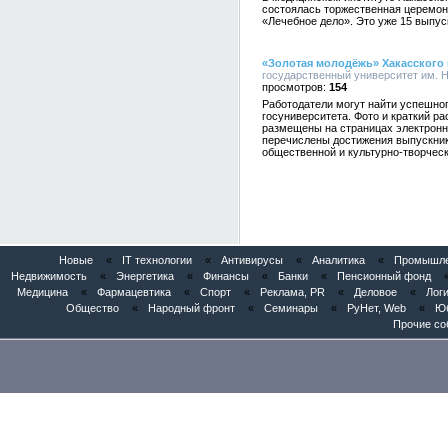
состоялась торжественная церемон
«Лечебное дело». Это уже 15 выпус
«Золотая молодёжь» Хакасского 
государственный университет им. Н.
154
Работодатели могут найти успешног
госуниверситета. Фото и краткий ра
размещены на страницах электронн
перечислены достижения выпускник
общественной и культурно-творческ
Новые
«
IT технологии
«
Антивирусы
«
Аналитика
«
Промышлен
Недвижимость
«
Энергетика
«
Финансы
«
Банки
«
Пенсионный фонд
Медицина
«
Фармацевтика
«
Спорт
«
Реклама, PR
«
Деловое
«
Логи
Общество
«
Народный фронт
«
Семинары
«
РуНет, Web
«
Юб
Прочие со