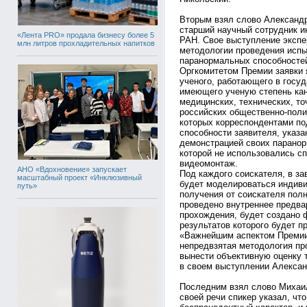
Вторым взял слово Александр
старший научный сотрудник и
«Лента PRO» продала бизнесу более 5
РАН. Свое выступление экспе
млн литров прохладительных напитков
методологии проведения испы
паранормальных способносте
Оргкомитетом Премии заявки 
ученого, работающего в госу
имеющего ученую степень кан
медицинских, технических, то
российских общественно-поли
которых корреспондентами п
способности заявителя, указа
демонстрацией своих паранор
которой не использовались 
видеомонтаж.
АНО «Вдохновение» запускает
Под каждого соискателя, в за
масштабный проект «Инклюзивный
будет моделироваться индиви
путь»
получения от соискателя полн
проведено внутреннее предва
прохождения, будет создано 
результатов которого будет 
«Важнейшим аспектом Премии 
непредвзятая методология пр
вынести объективную оценку 
в своем выступлении Алексан
Последним взял слово Михаил
своей речи спикер указал, чт