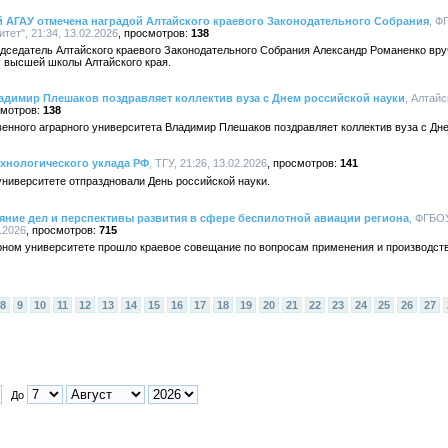
й АГАУ отмечена наградой Алтайского краевого Законодательного Собрания
, Ф
ет", 21:34, 13.02.2026
138
едседатель Алтайского краевого Законодательного Собрания Александр Романенко вру
 высшей школы Алтайского края.
адимир Плешаков поздравляет коллектив вуза с Днем российской науки
, Алтай
138
венного аграрного университета Владимир Плешаков поздравляет коллектив вуза с Дн
ехнологического уклада РФ
, ТГУ, 21:26, 13.02.2026
141
ниверситете отпраздновали День российской науки.
яние дел и перспективы развития в сфере беспилотной авиации региона
, ФГБО
.2026
715
рном университете прошло краевое совещание по вопросам применения и производст
8
9
10
11
12
13
14
15
16
17
18
19
20
21
22
23
24
25
26
27
До