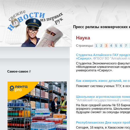
Пресс релизы коммерческих 
Архив пресс-релизов
//
Наука
Страницы:
1
2
3
4
5
6
7
Студентка Алтайского ГАУ предс
«Сириус»
, ФГБОУ ВО "Алтайский го
Студентка Экономического факульт
«Молодежная климатическая неделя
университета «Сириус».
Самое-самое
//
Как измерить износ деталей, не
Поможет система ученых ТГУ, в ос
Школьники агротехклассов помо
"Алтайский государственный универс
На базе средней школы № 53 Барнау
аграрного университета. Школьники
будущем сможет за секунды опреде
Республиканские Дни науки прой
Сегодня, 16 марта, в Хакасском го