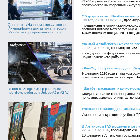
21-22 апреля на базе Биолого-техн
практическая конференция «Актуал
Оборудование «Швабе» позволит
Ростех, 23:01, 13.02.2026
Quorum от «Наносемантики»: новая
Прецизионные блоки сканирующих з
ИИ-платформа для автоматической
позволят новому метеоспутнику «Э
обработки корпоративных встреч
таким снимкам специалисты создают
Ученый Алтайского ГАУ стала эк
22:48, 13.02.2026
288
к.х.н., доцент кафедры почвоведен
науки Каменского района».
«ХимМед» вручил награды побед
9 февраля 2026 года в главном оф
практических проектов в сфере «Н
«Швабе» расширяет научное сот
Robort от 3Logic Group расширил
портфель роботами Unitree A2 и A2-W
Холдинг «Швабе» Госкорпорации Ро
популяризацию фотоники, астроном
Учёные ТГУ навсегда вписаны в
Имена пяти выдающихся учёных ТГУ
В Алтайском ГАУ подвели итоги 
22:04, 13.02.2026
281
10 февраля в Алтайском государств