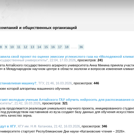
компаний и общественных организаций
8
9
10
11
12
13
14
15
16
17
18
……
36
тавила свой проект по оценке эмиссии углекислого газа на «Молодежной клима
сударственный университеты", 22:04, 17.03.2026
241
ета Алтайского государственного аграрного университета Анна Минина приняла учас
» в Международном научном центре в области экологии и вопросов изменения климат
 останавливая машину?
, ТГУ, 21:46, 16.03.2026
446
нове которой алгоритмы машинного обучения.
гают молодым ученым Алтайского ГАУ обучить нейросеть для распознавания 
итеты", 21:42, 16.03.2026
321
ла продолжается реализация уникального научного проекта, инициированного студен
 под руководством наставников из вуза создают базу данных для обучения искусствен
лять качество зерна.
дут в ХГУ
, ХГУ им. Н.Ф. Катанова, 21:42, 16.03.2026
346
суниверситете стартуют Республиканские Дни науки «Катановские чтения – 2026».