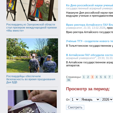
Ко Дню российской науки учены
государственный аграрный университ
Накануне Дня российской науки пр
ведущим ученым и преподавателям
Росгвардеец из Запорожской области
Врио ректора Алтайского ГАУ Вл
стал призером международной премии
университет, 21:33, 13.02.2026
«Мы вместе»
Врио ректора Алтайского государст
Учёные ТГУ– создатели нового т
В Тольяттинском государственном у
В Алтайском ГАУ обсудили состо
аграрный университет", 23:33, 31.01
В Алтайском государственном агра
аппаратов.
Росгвардейцы обеспечили
Страницы:
1
2
3
4
5
6
7
безопасность во время празднования
36
Дня ВДВ
Просмотр за период:
От