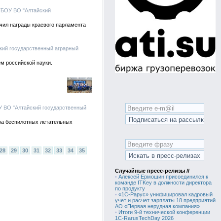
ГБОУ ВО "Алтайский
чил награды краевого парламента
ский государственный аграрный
ем российской науки.
У ВО "Алтайский государственный
ва беспилотных летательных
28
29
30
31
32
33
34
35
Случайные пресс-релизы //
•
Алексей Ермошин присоединился к
команде ITKey в должности директора
по продукту
•
«1С-Рарус» унифицировал кадровый
учет и расчет зарплаты 18 предприятий
АО «Первая нерудная компания»
•
Итоги 9-й технической конференции
1C-RarusTechDay 2026