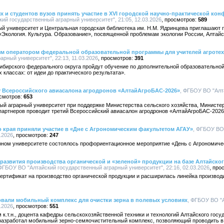
х и студентов вузов принять участие в XVI городской научно-практической кон
ий государственный аграрный университет", 21:05, 12.03.2026
589
й университет и Центральная городская библиотека им. Н.М. Ядринцева приглашают п
Экология. Культура. Образование», посвященной проблемам экологии России, Алтайско
ым оператором федеральной образовательной программы для учителей агротех
рный университет", 22:13, 11.03.2026
391
Сибирского федерального округа пройдут обучение по дополнительной образовательно
 классах: от идеи до практического результата».
ту Всероссийского авиасалона агродронов «АлтайАгроБАС-2026»
, ФГБОУ ВО "Алт
653
ый аграрный университет при поддержке Министерства сельского хозяйства, Министе
 партнеров проводит третий Всероссийский авиасалон агродронов «АлтайАгроБАС-2026
 края приняли участие в «Дне с Агрономическим факультетом АГАУ»
, ФГБОУ ВО
.2026
247
рном университете состоялось профориентационное мероприятие «День с Агрономиче
азвития производства органической и «зеленой» продукции на базе Алтайског
 ФГБОУ ВО "Алтайский государственный аграрный университет", 22:16, 02.03.2026
ертификат на производство органической продукции и расширилась линейка производ
овали мобильный комплекс для очистки зерна в полевых условиях
, ФГБОУ ВО "
.2026
551
 к.т.н., доцента кафедры сельскохозяйственной техники и технологий Алтайского госу
разработал мобильный зерно-семяочистительный комплекс, позволяющий проводить в