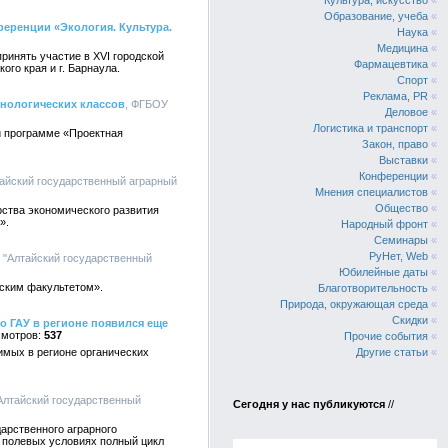
Культура, искусство
«
Образование, учеба
«
ференции «Экология. Культура.
Наука
«
Медицина
«
ринять участие в XVI городской
Фармацевтика
«
го края и г. Барнаула.
Спорт
«
Реклама, PR
«
нологических классов
, ФГБОУ
Деловое
«
Логистика и транспорт
«
й программе «Проектная
Закон, право
«
Выставки
«
Конференции
«
айский государственный аграрный
Мнения специалистов
«
Общество
«
рства экономического развития
».
Народный фронт
«
Семинары
«
РуНет, Web
«
 "Алтайский государственный
Юбилейные даты
«
ским факультетом».
Благотворительность
«
Природа, окружающая среда
«
Скидки
«
о ГАУ в регионе появился еще
537
Прочие события
«
имых в регионе органических
Другие статьи
«
Алтайский государственный
Сегодня у нас публикуются
//
дарственного аграрного
 полевых условиях полный цикл