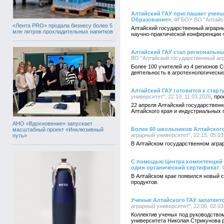
Алтайский ГАУ приглашает учены
Образование»
, ФГБОУ ВО "Алтайск
«Лента PRO» продала бизнесу более 5
Алтайский государственный аграрны
млн литров прохладительных напитков
научно-практической конференции «
Алтайский ГАУ стал региональн
ВО "Алтайский государственный агра
Более 100 учителей из 4 регионов 
деятельность в агротехнологических
Алтайский ГАУ готовится к стар
университет", 22:10, 11.03.2026
22 апреля Алтайский государственн
Алтайского края и индустриальных
АНО «Вдохновение» запускает
Более 60 школьников Алтайского
масштабный проект «Инклюзивный
аграрный университет", 22:15, 05.03
путь»
В Алтайском государственном агра
С помощью Центра компетенций р
один органический сертификат
,
В Алтайском крае появился новый с
продуктов.
Ученые Алтайского ГАУ запатент
аграрный университет", 22:06, 02.03
Коллектив ученых под руководством
университета Николая Стрикунова 