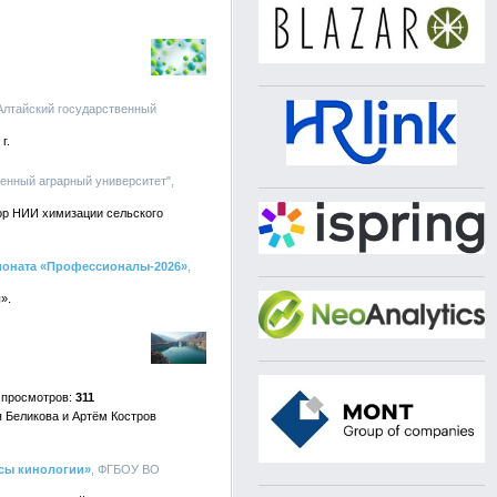
Алтайский государственный
г.
енный аграрный университет",
ор НИИ химизации сельского
ионата «Профессионалы-2026»
,
».
311
я Беликова и Артём Костров
осы кинологии»
, ФГБОУ ВО