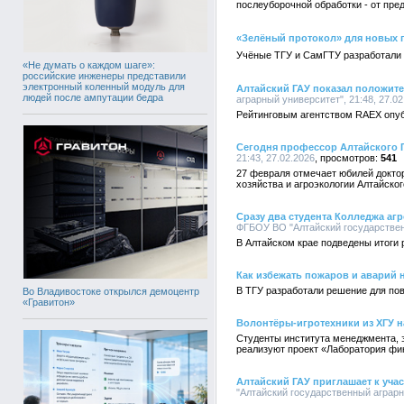
послеуборочной обработки - от пре
«Зелёный протокол» для новых 
Учёные ТГУ и СамГТУ разработали 
«Не думать о каждом шаге»:
российские инженеры представили
электронный коленный модуль для
Алтайский ГАУ показал положит
людей после ампутации бедра
аграрный университет", 21:48, 27.02
Рейтинговым агентством RAEX опуб
Сегодня профессор Алтайского 
21:43, 27.02.2026
541
27 февраля отмечает юбилей докто
хозяйства и агроэкологии Алтайско
Сразу два студента Колледжа а
ФГБОУ ВО "Алтайский государственн
В Алтайском крае подведены итоги
Как избежать пожаров и аварий 
В ТГУ разработали решение для пов
Во Владивостоке открылся демоцентр
«Гравитон»
Волонтёры-игротехники из ХГУ 
Студенты института менеджмента, э
реализуют проект «Лаборатория фи
Алтайский ГАУ приглашает к уч
"Алтайский государственный аграрны