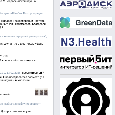
ся V Всероссийская научно-
 Холдинг «Швабе» Госкорпорация
 «Швабе» Госкорпорации Ростех),
в 36 тысяч километров. Благодаря
ды.
арственный аграрный университет",
иняла участие в фестивале «День
318
й всероссийского конкурса
:39, 13.02.2026
287
ти. Оно предполагает совместную
я науки и технологий.
бернией.
венный аграрный университет",
 Дню российской науки.