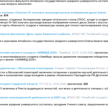
ологического факультета Алтайского государственного аграрного университета состоит
ьные вопросы кинологии».
 спутнику «Электро-Л» получить высокодетальные изображения диска Земли
,
974
еркал, созданные Лыткаринским заводом оптического стекла (ЛЗОС, входит в холдинг
лектро-Л» №5 получить высокодетальные изображения полного диска Земли с высоты 
 карты облачности, осадков и температуры океана для точного прогнозирования пого
спертом фестиваля «День науки Каменского района»
, ФГБОУ ВО "Алтайский госуд
ия и агрохимии Алтайского государственного аграрного университета Елена Калюта пр
ителям научного конкурса «ХИММЕД 2025»
, "ХимМед", 22:47, 13.02.2026
исе многопрофильного холдинга «ХимМед» прошла церемония награждения победителе
аук о жизни» «ХИММЕД 2025».
рудничество с Московским планетарием
, Холдинг «Швабе» Госкорпорация Ростех, 22
стех и Московский планетарий заключили соглашение о развитии научной деятельнос
ии и космонавтики среди молодежи в рамках объявленного Президентом РФ Десятилети
 историю Самарской области
, ТГУ, 22:11, 13.02.2026
215
 включены в Реестр выдающихся личностей, чья жизнь и деятельность связаны с гу
научно-инновационной деятельности за 2025 год
, ФГБОУ ВО "Алтайский государст
енном аграрном университете состоялось заседание Ученого совета, приуроченное ко