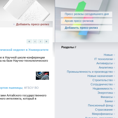
Пресс релизы сегодняшнего дня
Архив пресс-релизов
»
Добавить пресс-релиз
Добавить пресс-релиз
«
‹
›
»
Разделы
//
тической неделе» в Университете
Новые
«
тие в Научной школе-конференции
IT технологии
«
а на базе Научно-технологического
Антивирусы
«
Аналитика
«
Промышленность и производство
«
Новые назначения
«
Строительство
«
Сотрудничество
«
сортов пшеницы
, ФГБОУ ВО
Недвижимость
«
Энергетика
«
тами Алтайского государственного
Финансы
«
ного интеллекта, который в
Банки
«
Пенсионный фонд
«
Страхование
«
Микрофинансы
«