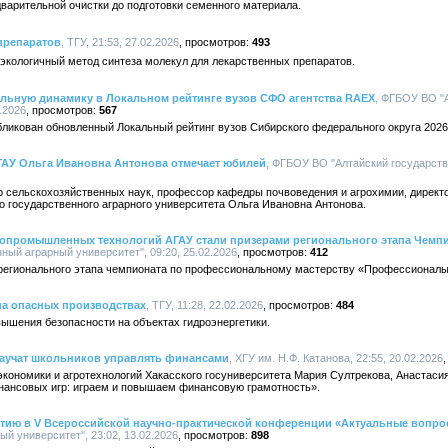
дварительной очистки до подготовки семенного материала.
препаратов
, ТГУ, 21:53, 27.02.2026
493
экологичный метод синтеза молекул для лекарственных препаратов.
ельную динамику в Локальном рейтинге вузов СФО агентства RAEX
, ФГБОУ ВО "
.2026
567
ликован обновленный Локальный рейтинг вузов Сибирского федерального округа 2026 
ГАУ Ольга Ивановна Антонова отмечает юбилей
, ФГБОУ ВО "Алтайский государств
р сельскохозяйственных наук, профессор кафедры почвоведения и агрохимии, директ
го государственного аграрного университета Ольга Ивановна Антонова.
гропромышленных технологий АГАУ стали призерами регионального этапа Чемп
ый аграрный университет", 09:20, 25.02.2026
412
 регионального этапа чемпионата по профессиональному мастерству «Профессионалы
на опасных производствах
, ТГУ, 11:28, 22.02.2026
484
ышения безопасности на объектах гидроэнергетики.
научат школьников управлять финансами
, ХГУ им. Н.Ф. Катанова, 22:55, 20.02.2026
кономики и агротехнологий Хакасского госуниверситета Мария Султрекова, Анастаси
нансовых игр: играем и повышаем финансовую грамотность».
астию в V Всероссийской научно-практической конференции «Актуальные вопр
й университет", 23:02, 13.02.2026
898