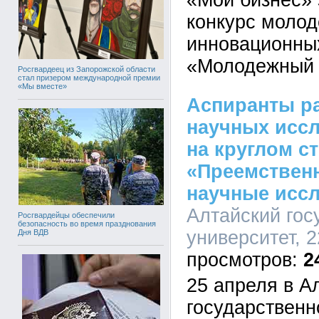
«Мой бизнес»
конкурс моло
инновационны
«Молодежный 
Росгвардеец из Запорожской области
стал призером международной премии
«Мы вместе»
Аспиранты ра
научных исс
на круглом с
«Преемственн
научные иссл
Алтайский гос
Росгвардейцы обеспечили
безопасность во время празднования
университет, 2
Дня ВДВ
2
25 апреля в А
государственн