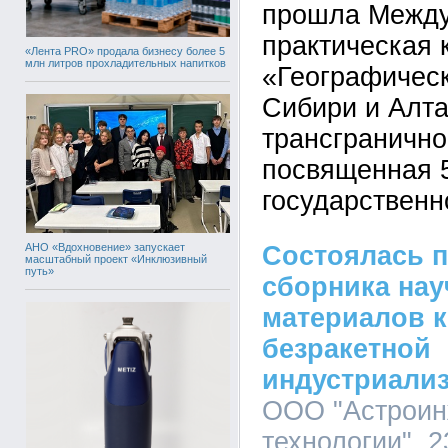
прошла Между
практическая
«Лента PRO» продала бизнесу более 5
млн литров прохладительных напитков
«Географичес
Сибири и Алта
трансгранично
посвященная 5
государственн
АНО «Вдохновение» запускает
Cостоялась п
масштабный проект «Инклюзивный
путь»
сборника на
материалов 
безракетной
индустриали
ООО "Астрои
технологии", 2