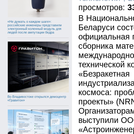
3
В Национальн
«Не думать о каждом шаге»:
Беларуси сос
российские инженеры представили
электронный коленный модуль для
людей после ампутации бедра
официальная 
сборника мат
международно
технической 
«Безракетная
индустриализ
космоса: проб
Во Владивостоке открылся демоцентр
проекты» (NRN
«Гравитон»
Организатора
выступили О
«Астроинжене