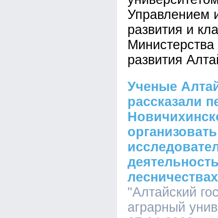
Управлением 
развития и кл
Министерства 
развития Алта
Ученые Алтай
рассказали п
Новичихинско
организовать
исследовате
деятельност
лесничествах
"Алтайский го
аграрный униве