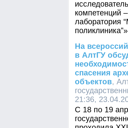
исследователь
компетенций 
лаборатория “
поликлиника”»
На всеросси
в АлтГУ обсу
необходимос
спасения арх
объектов
, Ал
государственн
21:36, 23.04.2
С 18 по 19 ап
государственн
проходила XX