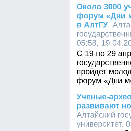
Около 3000 у
форум «Дни 
в АлтГУ
, Алт
государственн
05:58, 19.04.2
С 19 по 29 ап
государственн
пройдет моло
форум «Дни м
Ученые-архео
развивают н
Алтайский гос
университет, 0