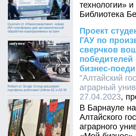
технологии» и
Библиотека Бе
Quorum от «Наносемантики»: новая
ИИ-платформа для автоматической
Проект студе
обработки корпоративных встреч
ГАУ по произ
сверчков вош
победителей
бизнес-поеди
"Алтайский го
аграрный униве
Robort от 3Logic Group расширил
портфель роботами Unitree A2 и A2-W
27.04.2023
В Барнауле н
Алтайского го
аграрного уни