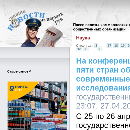
Пресс релизы коммерческих 
Архив пресс-релизов
//
общественных организаций
Наука
Страницы:
1
……
17
18
19
2
32
33
……
36
На конферен
пяти стран о
Самое-самое
//
современные
исследовани
государственн
23:07, 27.04.2
С 25 по 26 ап
государственн