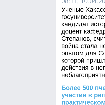
08:11, 10.04.2
Ученые Хакасс
госуниверсите
кандидат исто
доцент кафед
Степанов, счи
война стала 
опытом для Со
которой пришл
действия в не
неблагоприятн
Более 500 пч
участие в ре
практическо