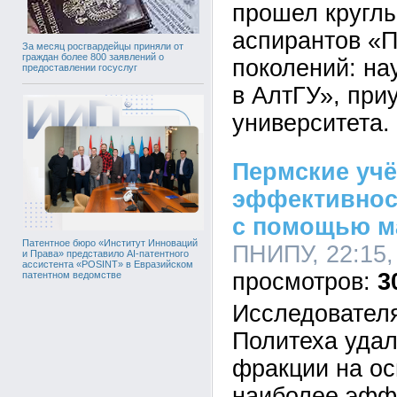
прошел круглы
аспирантов «
За месяц росгвардейцы приняли от
граждан более 800 заявлений о
поколений: на
предоставлении госуслуг
в АлтГУ», при
университета.
Пермские уч
эффективнос
с помощью м
Патентное бюро «Институт Инноваций
ПНИПУ, 22:15,
и Права» представило AI-патентного
ассистента «POSINT» в Евразийском
3
патентном ведомстве
Исследовател
Политеха удал
фракции на ос
наиболее эфф