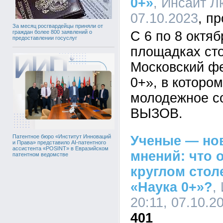
0+»
, Инсайт Л
07.10.2023
За месяц росгвардейцы приняли от
С 6 по 8 октя
граждан более 800 заявлений о
предоставлении госуслуг
площадках ст
Московский ф
0+», в которо
молодежное с
ВЫЗОВ.
Ученые — но
Патентное бюро «Институт Инноваций
и Права» представило AI-патентного
ассистента «POSINT» в Евразийском
мнений: что 
патентном ведомстве
круглом стол
«Наука 0+»?
,
20:11, 07.10.2
401