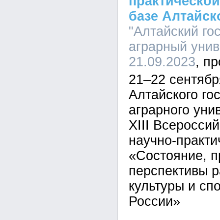
практической
базе Алтайск
"Алтайский го
аграрный униве
21.09.2023
21–22 сентября
Алтайского го
аграрного уни
XIII Всеросси
научно-практ
«Состояние, 
перспективы р
культуры и сп
России»