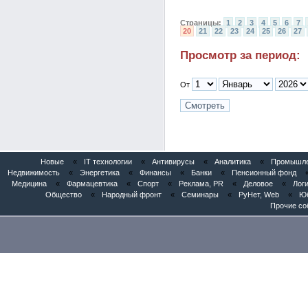
Страницы:
1
2
3
4
5
6
7
20
21
22
23
24
25
26
27
Просмотр за период:
От
Новые
«
IT технологии
«
Антивирусы
«
Аналитика
«
Промышлен
Недвижимость
«
Энергетика
«
Финансы
«
Банки
«
Пенсионный фонд
Медицина
«
Фармацевтика
«
Спорт
«
Реклама, PR
«
Деловое
«
Логи
Общество
«
Народный фронт
«
Семинары
«
РуНет, Web
«
Юб
Прочие со