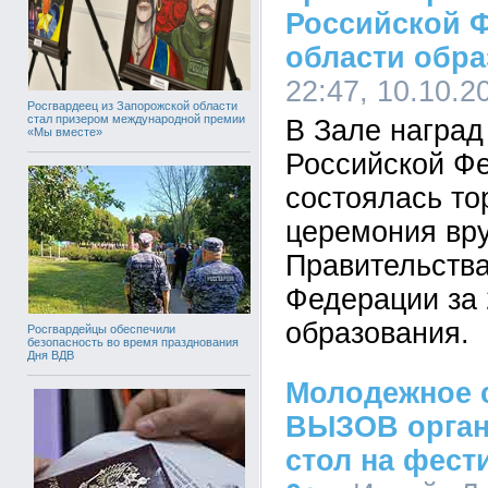
Российской 
области обра
22:47, 10.10.2
Росгвардеец из Запорожской области
стал призером международной премии
В Зале наград
«Мы вместе»
Российской Фе
состоялась то
церемония вр
Правительства
Федерации за 2
образования.
Росгвардейцы обеспечили
безопасность во время празднования
Дня ВДВ
Молодежное 
ВЫЗОВ орган
стол на фест