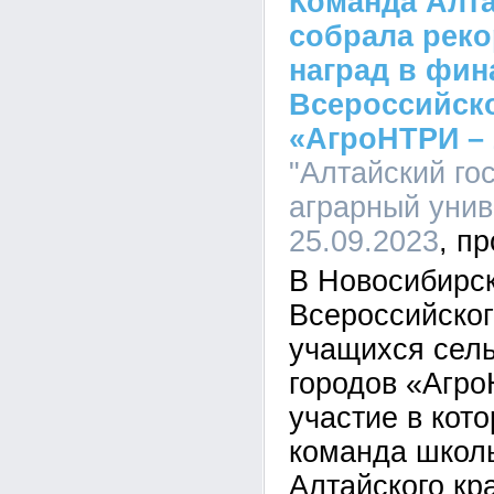
Команда Алта
собрала рек
наград в фин
Всероссийско
«АгроНТРИ – 
"Алтайский го
аграрный униве
25.09.2023
В Новосибирс
Всероссийског
учащихся сел
городов «Агро
участие в кот
команда школь
Алтайского кр