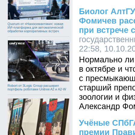
Биолог АлтГУ
Фомичев расс
Quorum от «Наносемантики»: новая
ИИ-платформа для автоматической
при встрече 
обработки корпоративных встреч
государственн
22:58, 10.10.2
Нормально ли
в октябре и чт
с пресмыкающ
старший преп
Robort от 3Logic Group расширил
портфель роботами Unitree A2 и A2-W
зоологии и фи
Александр Фо
Учёные СПбГ
премии Прав