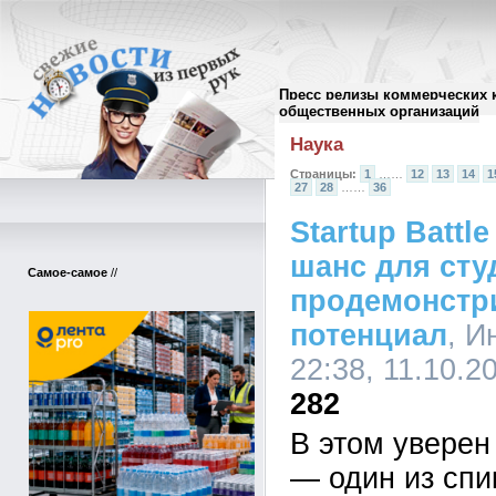
Пресс релизы коммерческих 
Архив пресс-релизов
//
общественных организаций
Наука
Страницы:
1
……
12
13
14
1
27
28
……
36
Startup Batt
шанс для сту
Самое-самое
//
продемонстр
потенциал
, И
22:38, 11.10.2
282
В этом увере
— один из спи