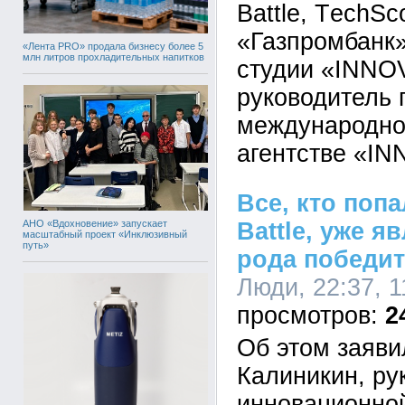
Battle, ТechSc
«Газпромбанк»
«Лента PRO» продала бизнесу более 5
млн литров прохладительных напитков
студии «INNO
руководитель 
международно
агентстве «I
Все, кто попа
АНО «Вдохновение» запускает
Battle, уже я
масштабный проект «Инклюзивный
путь»
рода победи
Люди, 22:37, 1
2
Об этом заяви
Калиникин, ру
инновационной