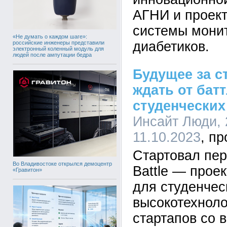
АГНИ и проект
системы мони
«Не думать о каждом шаге»:
диабетиков.
российские инженеры представили
электронный коленный модуль для
людей после ампутации бедра
Будущее за с
ждать от бат
студенческих
Инсайт Люди, 
11.10.2023
Стартовал пер
Во Владивостоке открылся демоцентр
Battle — прое
«Гравитон»
для студенчес
высокотехнол
стартапов со 