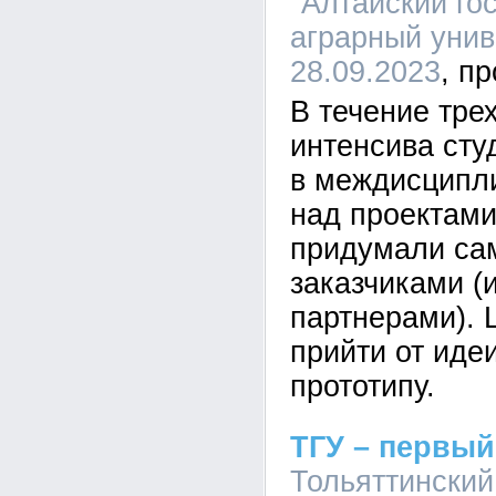
"Алтайский го
аграрный униве
28.09.2023
В течение тре
интенсива сту
в междисципл
над проектами
придумали са
заказчиками 
партнерами).
прийти от иде
прототипу.
ТГУ – первы
Тольяттинский