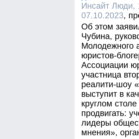
Инсайт Люди, 
07.10.2023
Об этом заяви
Чубина, руков
Молодежного 
юристов-блоге
Ассоциации юр
участница вто
реалити-шоу 
выступит в ка
круглом столе
продвигать: у
лидеры общес
мнения», орга