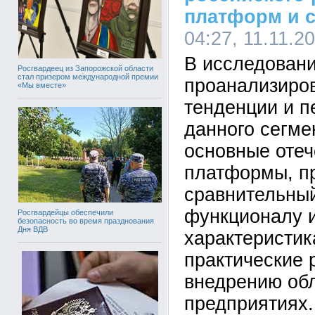
платформ и 
04:27, 11.11.2
В исследовани
Росгвардеец из Запорожской области
стал призером международной премии
проанализиро
«Мы вместе»
тенденции и п
данного сегме
основные оте
платформы, п
сравнительный
функционалу 
Росгвардейцы обеспечили
безопасность во время празднования
Дня ВДВ
характеристик
практические 
внедрению об
предприятиях.