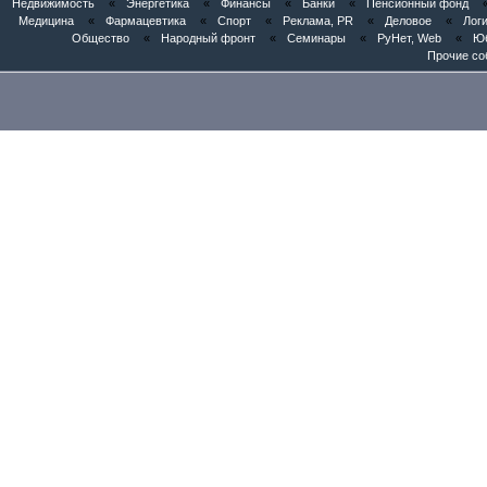
Недвижимость
«
Энергетика
«
Финансы
«
Банки
«
Пенсионный фонд
Медицина
«
Фармацевтика
«
Спорт
«
Реклама, PR
«
Деловое
«
Логи
Общество
«
Народный фронт
«
Семинары
«
РуНет, Web
«
Юб
Прочие со