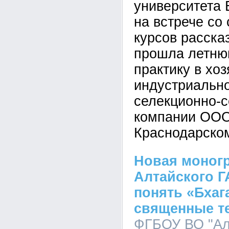
университета 
на встрече со
курсов рассказ
прошла летню
практику в хо
индустриально
селекционно-
компании ООО
Краснодарском
Новая моног
Алтайского Г
понять «Бхаг
священные т
ФГБОУ ВО "Ал