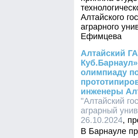
технологическ
Алтайского го
аграрного уни
Ефимцева
Алтайский ГАУ
Куб.Барнаул»
олимпиаду п
прототипиро
инженеры Ал
"Алтайский го
аграрный униве
26.10.2024
В Барнауле п