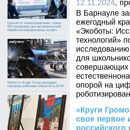
12.11.2024
В Барнауле з
ежегодный кра
Quorum от «Наносемантики»: новая
ИИ-платформа для автоматической
«Экоботы: Исс
обработки корпоративных встреч
технологий» п
исследованию
для школьнико
совершающих 
естественнона
Robort от 3Logic Group расширил
опорой на циф
портфель роботами Unitree A2 и A2-W
роботизирован
«Круги Громо
свое первое 
российского