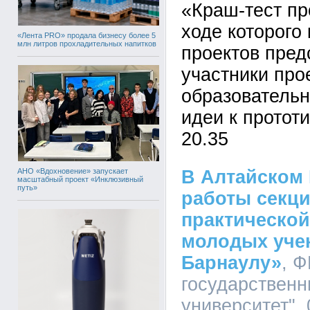
«Краш-тест пр
ходе которого
«Лента PRO» продала бизнесу более 5
млн литров прохладительных напитков
проектов пред
участники про
образовательн
идеи к протот
20.35
АНО «Вдохновение» запускает
В Алтайском 
масштабный проект «Инклюзивный
путь»
работы секци
практическо
молодых уче
Барнаулу»
, 
государственн
университет", 