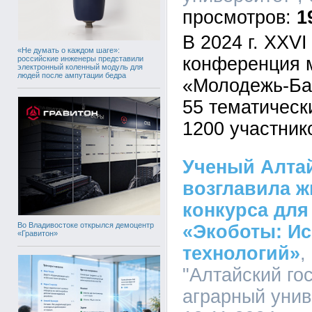
1
В 2024 г. XXV
«Не думать о каждом шаге»:
конференция 
российские инженеры представили
электронный коленный модуль для
людей после ампутации бедра
«Молодежь-Ба
55 тематическ
1200 участник
Ученый Алтай
возглавила ж
конкурса дл
Во Владивостоке открылся демоцентр
«Экоботы: Ис
«Гравитон»
технологий»
,
"Алтайский го
аграрный униве