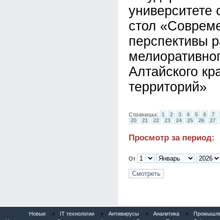
университете 
стол «Совреме
перспективы р
мелиоративно
Алтайского кр
территорий»
Страницы:
1
2
3
4
5
6
7
20
21
22
23
24
25
26
27
Просмотр за период:
От
Новые
«
IT технологии
«
Антивирусы
«
Аналитика
«
Промышлен