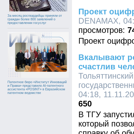
Проект оциф
За месяц росгвардейцы приняли от
DENAMAX, 04:2
граждан более 800 заявлений о
предоставлении госуслуг
7
Проект оцифр
Вкалывают р
счастлив чел
Тольяттинский
Патентное бюро «Институт Инноваций
государственн
и Права» представило AI-патентного
ассистента «POSINT» в Евразийском
04:18, 11.11.2
патентном ведомстве
650
В ТГУ запусти
который позво
справку об об