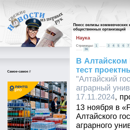
Пресс релизы коммерческих 
Архив пресс-релизов
//
общественных организаций
Наука
Страницы:
1
……
3
4
5
6
7
……
36
В Алтайском 
тест проектн
Самое-самое
//
"Алтайский го
аграрный униве
17.11.2024
13 ноября в «
Алтайского го
аграрного уни