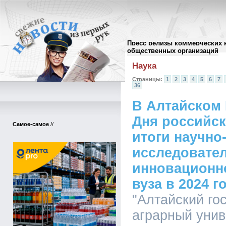
Пресс релизы коммерческих 
Архив пресс-релизов
//
общественных организаций
Наука
Страницы:
1
2
3
4
5
6
7
36
В Алтайском 
Дня российск
Самое-самое
//
итоги научно
исследовате
инновационн
вуза в 2024 г
"Алтайский го
аграрный униве