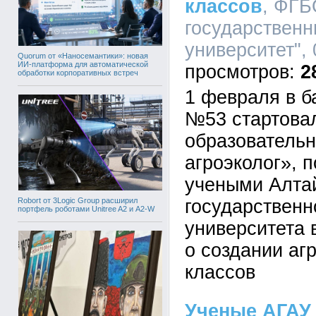
классов
, ФГБ
государственн
университет", 
Quorum от «Наносемантики»: новая
ИИ-платформа для автоматической
2
обработки корпоративных встреч
1 февраля в б
№53 стартова
образователь
агроэколог», 
учеными Алта
Robort от 3Logic Group расширил
государственн
портфель роботами Unitree A2 и A2-W
университета 
о создании аг
классов
Ученые АГАУ 