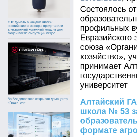
Состоялось от
образовательн
«Не думать о каждом шаге»:
профильных в
российские инженеры представили
электронный коленный модуль для
людей после ампутации бедра
Евразийского 
союза «Органи
хозяйство», у
принимает Ал
государственн
университет
Во Владивостоке открылся демоцентр
Алтайский ГА
«Гравитон»
школа № 53 
образовател
формате агро