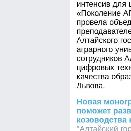
интенсив для 
«Поколение А
провела объе
преподавателе
Алтайского го
аграрного уни
сотрудников А
цифровых техн
качества обра
Львова.
Новая моног
поможет раз
козоводства 
"Алтайский го