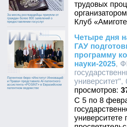
трудовых проц
организатором
За месяц росгвардейцы приняли от
граждан более 800 заявлений о
Клуб «Амиготе
предоставлении госуслуг
Четыре дня н
ГАУ подгото
программу к
науки-2025
, 
государственн
Патентное бюро «Институт Инноваций
университет", 
и Права» представило AI-патентного
ассистента «POSINT» в Евразийском
3
патентном ведомстве
С 5 по 8 февр
государственн
университете 
просветительс