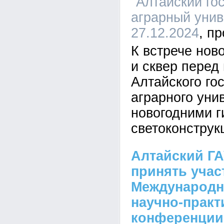
"Алтайский го
аграрный униве
27.12.2024
К встрече ново
и сквер перед
Алтайского го
аграрного уни
новогодними г
светоконструк
Алтайский ГА
принять учас
Международно
научно-практ
конференции 