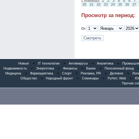
Страницы:
1
2
3
4
5
6
7
20
21
22
23
24
25
26
27
Просмотр за период:
От
Новые
«
IT технологии
«
Антивирусы
«
Аналитика
«
Промышлен
Недвижимость
«
Энергетика
«
Финансы
«
Банки
«
Пенсионный фонд
Медицина
«
Фармацевтика
«
Спорт
«
Реклама, PR
«
Деловое
«
Логи
Общество
«
Народный фронт
«
Семинары
«
РуНет, Web
«
Юб
Прочие со