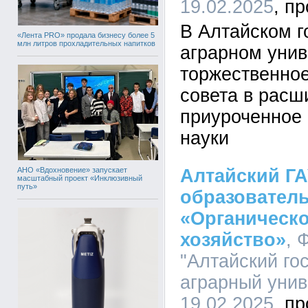
19.02.2025
В Алтайском г
«Лента PRO» продала бизнесу более 5
млн литров прохладительных напитков
аграрном унив
торжественное
совета в расш
приуроченное 
науки
АНО «Вдохновение» запускает
Алтайский ГА
масштабный проект «Инклюзивный
путь»
образовател
«Органическо
хозяйство»
, 
"Алтайский го
аграрный униве
19.02.2025