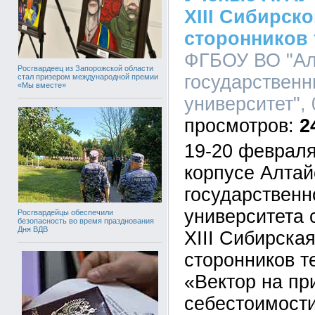
XIII Сибирск
сторонников 
ФГБОУ ВО "Ал
Росгвардеец из Запорожской области
государственн
стал призером международной премии
«Мы вместе»
университет", 
2
19-20 февраля
корпусе Алтай
государственн
университета 
Росгвардейцы обеспечили
безопасность во время празднования
Дня ВДВ
XIII Сибирска
сторонников те
«Вектор на п
себестоимости