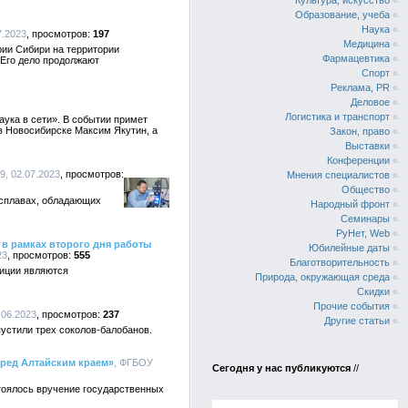
Культура, искусство
«
Образование, учеба
«
Наука
«
7.2023
197
Медицина
«
рии Сибири на территории
Фармацевтика
«
 Его дело продолжают
Спорт
«
Реклама, PR
«
Деловое
«
Логистика и транспорт
«
аука в сети». В событии примет
в Новосибирске Максим Якутин, а
Закон, право
«
Выставки
«
Конференции
«
9, 02.07.2023
Мнения специалистов
«
Общество
«
 сплавах, обладающих
Народный фронт
«
Семинары
«
РуНет, Web
«
 в рамках второго дня работы
Юбилейные даты
«
23
555
Благотворительность
«
диции являются
Природа, окружающая среда
«
Скидки
«
Прочие события
«
.06.2023
237
Другие статьи
«
устили трех соколов-балобанов.
еред Алтайским краем»
, ФГБОУ
Сегодня у нас публикуются
//
тоялось вручение государственных