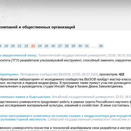
компаний и общественных организаций
8
19
20
21
22
23
24
25
26
27
28
29
30
31
……
36
ы хирургической пилы
, Тольяттинский государственный университет, 23:06, 06.07.20
ситета (ТГУ) разработали ультразвуковой инструмент, способный заменить хирургиче
абораторию»
, Молодежное сообщество ВЫЗОВ, 23:00, 06.07.2023
422
 «Креативная лаборатория» от молодежного сообщества ВЫЗОВ пройдут мастер-классы
ных экспертов и лидеров медиасферы. В программе также примут участие руководит
мельянович и руководитель студии Инсайт Люди в Казани Диана Замалютдинова.
оленные» камни в Кыргызстане
, Алтайский государственный университет, 22:51, 06.
арственного университета продолжают работу в рамках гранта Российского научного
е исследования материальной культуры, изваяний и хозяйства». В июне состоялась 
атно-программного комплекса на основе съемки с квадрокоптера для осущест
 условиях горной местности
, Сибирский государственный университет геосистем и т
енного университета геосистем и технологий апробировали свои разработки и инстр