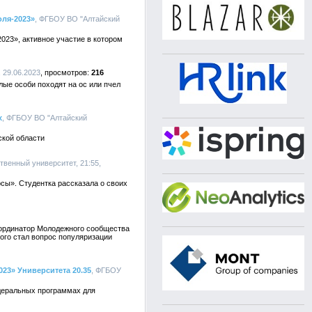
оля-2023»
, ФГБОУ ВО "Алтайский
023», активное участие в котором
 29.06.2023
216
ые особи походят на ос или пчел
х
, ФГБОУ ВО "Алтайский
ской области
твенный университет, 21:55,
сы». Студентка рассказала о своих
оординатор Молодежного сообщества
ого стал вопрос популяризации
23» Университета 20.35
, ФГБОУ
едеральных программах для