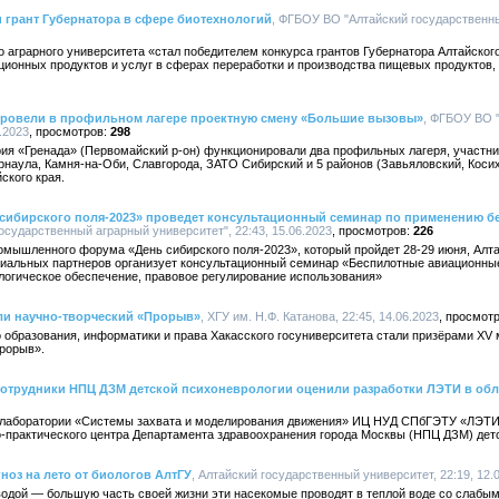
 грант Губернатора в сфере биотехнологий
, ФГБОУ ВО "Алтайский государственны
о аграрного университета «стал победителем конкурса грантов Губернатора Алтайского
ционных продуктов и услуг в сферах переработки и производства пищевых продуктов,
провели в профильном лагере проектную смену «Большие вызовы»
, ФГБОУ ВО 
.2023
298
ория «Гренада» (Первомайский р-он) функционировали два профильных лагеря, участн
наула, Камня-на-Оби, Славгорода, ЗАТО Сибирский и 5 районов (Завьяловский, Косих
ского края.
 сибирского поля-2023» проведет консультационный семинар по применению б
осударственный аграрный университет", 22:43, 15.06.2023
226
омышленного форума «День сибирского поля-2023», который пройдет 28-29 июня, Алт
риальных партнеров организует консультационный семинар «Беспилотные авиационные
логическое обеспечение, правовое регулирование использования»
ли научно-творческий «Прорыв»
, ХГУ им. Н.Ф. Катанова, 22:45, 14.06.2023
о образования, информатики и права Хакасского госуниверситета стали призёрами X
рорыв».
сотрудники НПЦ ДЗМ детской психоневрологии оценили разработки ЛЭТИ в об
 лаборатории «Системы захвата и моделирования движения» ИЦ НУД СПбГЭТУ «ЛЭТИ»
-практического центра Департамента здравоохранения города Москвы (НПЦ ДЗМ) детс
ноз на лето от биологов АлтГУ
, Алтайский государственный университет, 22:19, 12.
одой — большую часть своей жизни эти насекомые проводят в теплой воде со слабым