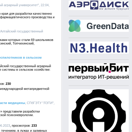
й аграрный университет", 22:04,
 края для разработки качественно
 фармацевтического производства и
"Алтайский государственный
иками которых стали 69 школьников
инский, Топчихинский,
еспилотников в сельском
айский государственный аграрный
 системы в сельском хозяйстве:
230
V международной метапредметной
ласти медицины
, СПбГЭТУ "ЛЭТИ",
 представили разработки
кой психоневрологии.
06.2023
233
 течением, в лужах и заливных