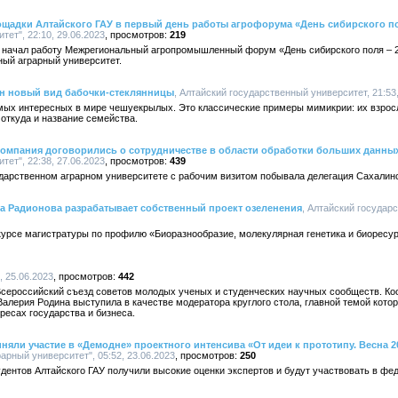
ощадки Алтайского ГАУ в первый день работы агрофорума «День сибирского п
ет", 22:10, 29.06.2023
219
е начал работу Межрегиональный агропромышленный форум «День сибирского поля – 2
ный аграрный университет.
н новый вид бабочки-стеклянницы
, Алтайский государственный университет, 21:53,
мых интересных в мире чешуекрылых. Это классические примеры мимикрии: их взросл
откуда и название семейства.
-компания договорились о сотрудничестве в области обработки больших данны
ет", 22:38, 27.06.2023
439
ударственном аграрном университете с рабочим визитом побывала делегация Сахалин
а Радионова разрабатывает собственный проект озеленения
, Алтайский государс
курсе магистратуры по профилю «Биоразнообразие, молекулярная генетика и биоресур
2, 25.06.2023
442
Всероссийский съезд советов молодых ученых и студенческих научных сообществ. К
алерия Родина выступила в качестве модератора круглого стола, главной темой котор
ресах государства и бизнеса.
яли участие в «Демодне» проектного интенсива «От идеи к прототипу. Весна 20
арный университет", 05:52, 23.06.2023
250
дентов Алтайского ГАУ получили высокие оценки экспертов и будут участвовать в ф