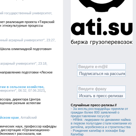
кий государственный университет,
анет реализация проекта «Тюркский
и этнокультурные процессы
ный аграрный университет", 23:27,
 «Школа олимпиадной подготовки»
аграрный университет", 23:18,
 направлению подготовки «Лесное
ии в сельском хозяйстве,
ерситет", 06:32, 07.06.2023
ессора, директора Центра
вященная разным аспектам
Случайные пресс-релизы //
•
За месяц росгвардейцы приняли от
граждан более 800 заявлений о
предоставлении госуслуг
айском крае
, Алтайский
•
HRlink: лидерами по динамике найма
в первом полугодии стали компании из
омических наук, профессор кафедры
ритейла, агробизнеса и строительства
 диссертацию «Организационно-
•
Рождение капибар в зоокафе Бар
Экономист рассказала, как
Капибар