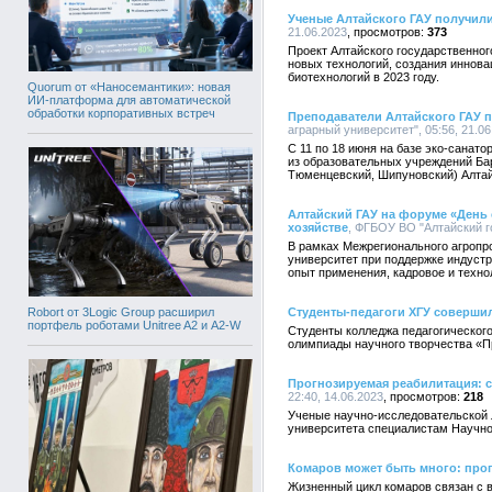
Ученые Алтайского ГАУ получили
21.06.2023
373
Проект Алтайского государственног
новых технологий, создания иннова
биотехнологий в 2023 году.
Quorum от «Наносемантики»: новая
ИИ-платформа для автоматической
обработки корпоративных встреч
Преподаватели Алтайского ГАУ 
аграрный университет", 05:56, 21.06
С 11 по 18 июня на базе эко-санат
из образовательных учреждений Бар
Тюменцевский, Шипуновский) Алтай
Алтайский ГАУ на форуме «День
хозяйстве
, ФГБОУ ВО "Алтайский г
В рамках Межрегионального агропр
университет при поддержке индуст
опыт применения, кадровое и техно
Robort от 3Logic Group расширил
Студенты-педагоги ХГУ соверши
портфель роботами Unitree A2 и A2-W
Студенты колледжа педагогическог
олимпиады научного творчества «П
Прогнозируемая реабилитация: 
22:40, 14.06.2023
218
Ученые научно-исследовательской
университета специалистам Научно
Комаров может быть много: прог
Жизненный цикл комаров связан с в