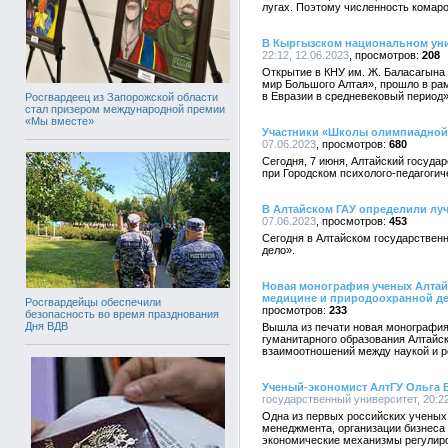
лугах. Поэтому численность комаро
В Кыргызском национальном уни
22:12, 12.06.2023
208
Открытие в КНУ им. Ж. Баласагына 
мир Большого Алтая», прошло в ра
в Евразии в средневековый период»
Росгвардеец из Запорожской области
стал призером международной премии
«Мы вместе»
Участники «Школы олимпиадной 
07.06.2023
680
Сегодня, 7 июня, Алтайский госуд
при Городском психолого-педагоги
В Алтайском ГАУ определили лу
07.06.2023
453
Сегодня в Алтайском государствен
дело».
Новая монография ученых Алтайс
медицине и природоохранной де
Росгвардейцы обеспечили
233
безопасность во время празднования
Дня ВДВ
Вышла из печати новая монография
гуманитарного образования Алтайс
взаимоотношений между наукой и р
Ученый-экономист АлтГУ Ольга В
государственный университет, 20:22
Одна из первых российских ученых
менеджмента, организации бизнеса
экономические механизмы регулиро