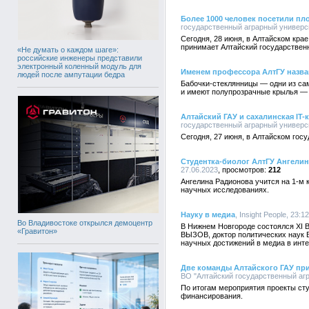
Более 1000 человек посетили пл
государственный аграрный университ
Сегодня, 28 июня, в Алтайском кра
принимает Алтайский государствен
«Не думать о каждом шаге»:
российские инженеры представили
электронный коленный модуль для
Именем профессора АлтГУ назва
людей после ампутации бедра
Бабочки-стеклянницы — одни из са
и имеют полупрозрачные крылья — 
Алтайский ГАУ и сахалинская IT
государственный аграрный университ
Сегодня, 27 июня, в Алтайском гос
Студентка-биолог АлтГУ Ангелин
27.06.2023
212
Ангелина Радионова учится на 1-м 
научных исследованиях.
Науку в медиа
, Insight People, 23:1
Во Владивостоке открылся демоцентр
В Нижнем Новгороде состоялся XI 
«Гравитон»
ВЫЗОВ, доктор политических наук В
научных достижений в медиа в инте
Две команды Алтайского ГАУ прин
ВО "Алтайский государственный агр
По итогам мероприятия проекты сту
финансирования.