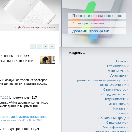
Пресс релизы сегодняшнего дня
Архив пресс-релизов
»
Добавить пресс-релиз
Добавить пресс-релиз
«
‹
›
»
Разделы
//
23
437
ские пилы и дрели при
Новые
«
IT технологии
«
Антивирусы
«
Аналитика
«
 и лекции от топовых блогеров,
Промышленность и производство
«
ель департамента развивающих
Новые назначения
«
Строительство
«
Сотрудничество
«
07.2023
217
Недвижимость
«
 фонда «Мир древних кочевников
Энергетика
«
экспедиция в Кыргызстан.
Финансы
«
Банки
«
вления автоматизированного
Пенсионный фонд
«
ехнологий, 22:44, 06.07.2023
Страхование
«
Микрофинансы
«
ументы для решения задач