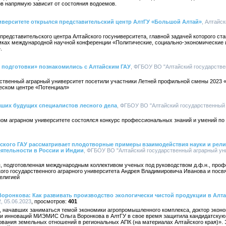
в напрямую зависит от состояния водоемов.
верситете открылся представительский центр АлтГУ «Большой Алтай»
, Алтайс
представительского центра Алтайского госуниверситета, главной задачей которого ст
мках международной научной конференции «Политические, социально-экономические 
.
подготовки» познакомились с Алтайским ГАУ
, ФГБОУ ВО "Алтайский государствен
арственный аграрный университет посетили участники Летней профильной смены 2023
ческом центре «Потенциал»
чших будущих специалистов лесного дела
, ФГБОУ ВО "Алтайский государственный 
ном аграрном университете состоялся конкурс профессиональных знаний и умений по
кого ГАУ рассматривает плодотворные примеры взаимодействия науки и религ
ятельности в России и Индии
, ФГБОУ ВО "Алтайский государственный аграрный унив
, подготовленная международным коллективом ученых под руководством д.ф.н., проф
кого государственного аграрного университета Андрея Владимировича Иванова и пос
елигией
оронкова: Как развивать производство экологически чистой продукции в Алт
, 05.06.2023
401
, начавших заниматься темой экономики агропромышленного комплекса, доктор экон
 и инноваций МИЭМИС Ольга Воронкова в АлтГУ в свое время защитила кандидатскую
вания земельных отношений в региональных АПК (на материалах Алтайского края)». 