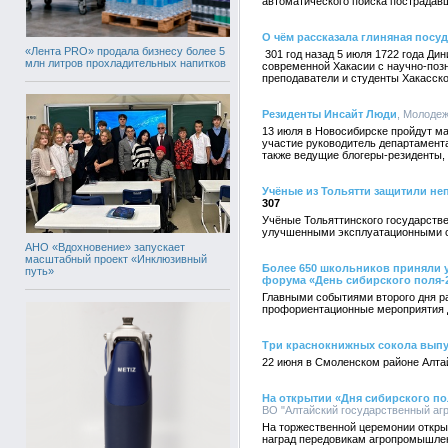
автоматического поиска пострадав
О чём рассказала глиняная посуд
«Лента PRO» продала бизнесу более 5
301 год назад 5 июля 1722 года Ди
млн литров прохладительных напитков
современной Хакасии с научно-позн
преподаватели и студенты Хакасско
Резиденты Инсайт Люди
, Молодеж
13 июля в Новосибирске пройдут ма
участие руководитель департамент
также ведущие блогеры-резиденты,
Учёные из Тольятти защитили н
307
Учёные Тольяттинского государств
улучшенными эксплуатационными 
АНО «Вдохновение» запускает
масштабный проект «Инклюзивный
Более 650 школьников приняли у
путь»
форума «День сибирского поля-
Главными событиями второго дня р
профориентационные мероприятия 
Три краснокнижных сокола выпу
22 июня в Смоленском районе Алтай
На открытии «Дня сибирского по
ВО "Алтайский государственный агр
На торжественной церемонии откры
наград передовикам агропромышле