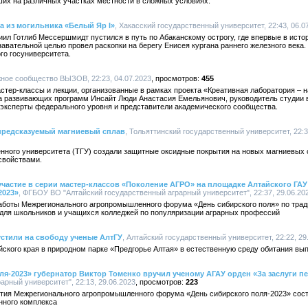
ших на различных участках местности в сложных условиях.
а из могильника «Белый Яр I»
, Хакасский государственный университет, 22:43, 06.0
ниил Готлиб Мессершмидт пустился в путь по Абаканскому острогу, где впервые в исто
авательной целью провел раскопки на берегу Енисея кургана раннего железного века.
го госуниверситета.
ное сообщество ВЫЗОВ, 22:23, 04.07.2023
455
стер-классы и лекции, организованные в рамках проекта «Креативная лаборатория – н
а развивающих программ Инсайт Люди Анастасия Емельянович, руководитель студии 
 эксперты федерального уровня и представители академического сообщества.
епредсказуемый магниевый сплав
, Тольяттинский государственный университет, 22:3
енного университета (ТГУ) создали защитные оксидные покрытия на новых магниевых
свойствами.
частие в серии мастер-классов «Поколение АГРО» на площадке Алтайского ГАУ
2023»
, ФГБОУ ВО "Алтайский государственный аграрный университет", 22:37, 29.06.20
аботы Межрегионального агропромышленного форума «День сибирского поля» по тра
для школьников и учащихся колледжей по популяризации аграрных профессий
стили на свободу ученые АлтГУ
, Алтайский государственный университет, 22:22, 29
ского края в природном парке «Предгорье Алтая» в естественную среду обитания вып
ля-2023» губернатор Виктор Томенко вручил ученому АГАУ орден «За заслуги п
арный университет", 22:13, 29.06.2023
223
тия Межрегионального агропромышленного форума «День сибирского поля-2023» сос
нного комплекса