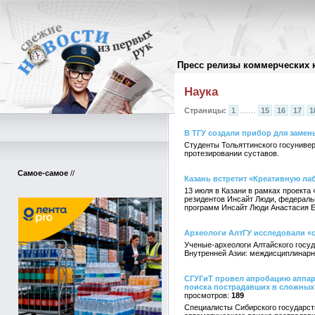
Пресс релизы коммерческих 
Архив пресс-релизов
//
Наука
Страницы:
1
……
15
16
17
1
В ТГУ создали прибор для замен
Студенты Тольяттинского госунивер
протезировании суставов.
Самое-самое
//
Казань встретит «Креативную л
13 июля в Казани в рамках проекта
резидентов Инсайт Люди, федераль
программ Инсайт Люди Анастасия Е
Археологи АлтГУ исследовали «
Ученые-археологи Алтайского госуд
Внутренней Азии: междисциплинарны
СГУГиТ провел апробацию аппар
поиска пострадавших в сложных
189
Специалисты Сибирского государств