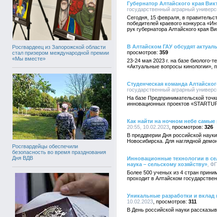
Губернатор Алтайского края Вик
государственный аграрный университ
Сегодня, 15 февраля, в правительс
победителей краевого конкурса «Ин
рук губернатора Алтайского края В
В Алтайском ГАУ обсудят актуа
Росгвардеец из Запорожской области
359
стал призером международной премии
«Мы вместе»
23-24 мая 2023 г. на базе биолого-
«Актуальные вопросы кинологии», п
Студенческая команда Алтайског
государственный аграрный университ
На базе Предпринимательской точк
инновационных проектов «STARTUP»
Как найти на ночном небе самые
20:55, 10.02.2023
326
В преддверии Дня российской наук
Новосибирска. Для наглядной демон
Росгвардейцы обеспечили
безопасность во время празднования
Дня ВДВ
Инновационные технологии в се
наука – сельскому хозяйству»
, Ф
Более 500 ученых из 4 стран прини
проходит в Алтайском государстве
Уникальные разработки и вклад 
10.02.2023
311
В День российской науки рассказы