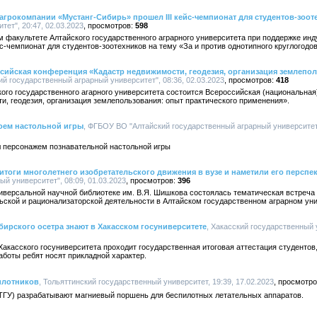
агрокомпании «Мустанг-Сибирь» прошел III кейс-чемпионат для студентов-зоот
ет", 20:47, 02.03.2023
598
м факультете Алтайского государственного аграрного университета при поддержке ин
йс-чемпионат для студентов-зоотехников на тему «За и против однотипного круглогодо
сийская конференция «Кадастр недвижимости, геодезия, организация землепол
й государственный аграрный университет", 08:36, 02.03.2023
418
ского государственного агарного университета состоится Всероссийская (национальная
, геодезия, организация землепользования: опыт практического применения».
роем настольной игры
, ФГБОУ ВО "Алтайский государственный аграрный университет",
л персонажем познавательной настольной игры
итоги многолетнего изобретательского движения в вузе и наметили его перспе
й университет", 08:09, 01.03.2023
396
ниверсальной научной библиотеке им. В.Я. Шишкова состоялась тематическая встреча
ьской и рационализаторской деятельности в Алтайском государственном аграрном ун
ирского осетра знают в Хакасском госуниверситете
, Хакасский государственный 
акасского госуниверситета проходит государственная итоговая аттестация студенто
аботы ребят носят прикладной характер.
илотников
, Тольяттинский государственный университет, 19:39, 17.02.2023
(ТГУ) разрабатывают магниевый поршень для беспилотных летательных аппаратов.