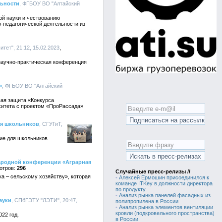
льности
, ФГБОУ ВО "Алтайский
ой науки и чествованию
о-педагогической деятельности из
ет", 21:12, 15.02.2023
) научно-практическая конференция
»
, ФГБОУ ВО "Алтайский
вая защита «Конкурса
ситета с проектом «ПроРассада»
ля школьников
, СГУГиТ,
ие для школьников
народной конференции «Аграрная
296
Случайные пресс-релизы //
а – сельскому хозяйству», которая
•
Алексей Ермошин присоединился к
команде ITKey в должности директора
по продукту
•
Анализ рынка панелей фасадных из
ауки
, СПбГЭТУ "ЛЭТИ", 20:47,
полипропилена в России
•
Анализ рынка элементов вентиляции
кровли (подкровельного пространства)
22 год.
в России