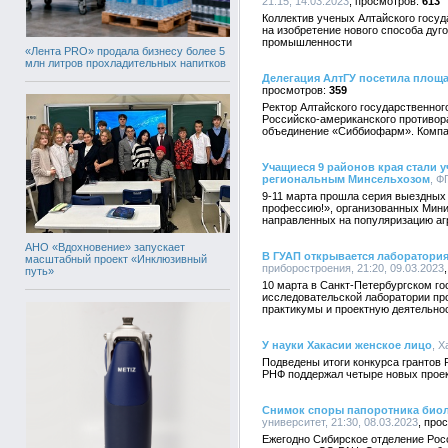
21:15, 14.03.2023
613
Коллектив ученых Алтайского госуд
на изобретение нового способа дуг
промышленности
«Лента PRO» продала бизнесу более 5
млн литров прохладительных напитков
Делегация АлтГУ посетила площ
359
Ректор Алтайского государственног
Российско-американского противор
объединение «Сиббиофарм». Компа
Учащиеся 9 районов края стали 
региональным Минсельхозом
, Ф
9-11 марта прошла серия выездных
профессию!», организованных Мини
направленных на популяризацию аг
АНО «Вдохновение» запускает
В ГУАП открывается лаборатори
масштабный проект «Инклюзивный
приборостроения, 21:20, 09.03.2023
путь»
10 марта в Санкт-Петербургском г
исследовательской лаборатории пр
практикумы и проектную деятельнос
У науки Хакасии женское лицо
, 
Подведены итоги конкурса грантов 
РНФ поддержал четыре новых проект
Снимок споры папоротника биол
университет, 21:30, 08.03.2023
Ежегодно Сибирское отделение Рос