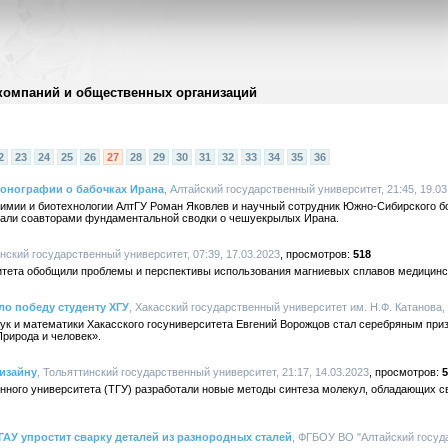
компаний и общественных организаций
2
23
24
25
26
27
28
29
30
31
32
33
34
35
36
онографии о бабочках Ирана
, Алтайский государственный университет, 21:45, 19.03
имии и биотехнологии АлтГУ Роман Яковлев и научный сотрудник Южно-Сибирского бо
тали соавторами фундаментальной сводки о чешуекрылых Ирана.
инский государственный университет, 07:39, 17.03.2023
518
итета обобщили проблемы и перспективы использования магниевых сплавов медицинс
о победу студенту ХГУ
, Хакасский государственный университет им. Н.Ф. Катанова, 
ук и математики Хакасского госуниверситета Евгений Ворожцов стал серебряным при
рирода и человек».
изайну
, Тольяттинский государственный университет, 21:17, 14.03.2023
5
енного университета (ТГУ) разработали новые методы синтеза молекул, обладающих 
ГАУ упростит сварку деталей из разнородных сталей
, ФГБОУ ВО "Алтайский госуд