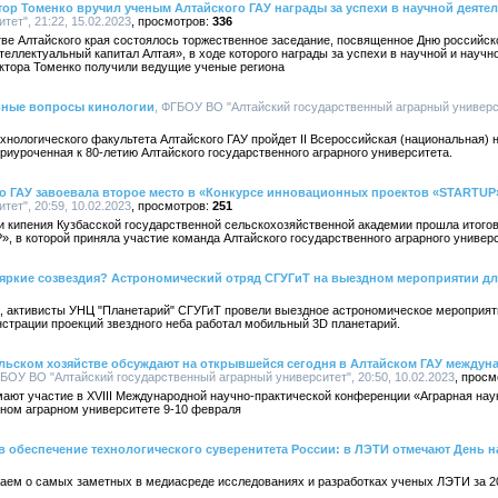
тор Томенко вручил ученым Алтайского ГАУ награды за успехи в научной деяте
ет", 21:22, 15.02.2023
336
тве Алтайского края состоялось торжественное заседание, посвященное Дню российск
теллектуальный капитал Алтая», в ходе которого награды за успехи в научной и научн
иктора Томенко получили ведущие ученые региона
льные вопросы кинологии
, ФГБОУ ВО "Алтайский государственный аграрный университ
технологического факультета Алтайского ГАУ пройдет II Всероссийская (национальная
риуроченная к 80-летию Алтайского государственного аграрного университета.
о ГАУ завоевала второе место в «Конкурсе инновационных проектов «STARTUP
ет", 20:59, 10.02.2023
251
и кипения Кузбасской государственной сельскохозяйственной академии прошла итого
, в которой приняла участие команда Алтайского государственного аграрного универ
 яркие созвездия? Астрономический отряд СГУГиТ на выездном мероприятии д
и, активисты УНЦ "Планетарий" СГУГиТ провели выездное астрономическое мероприят
страции проекций звездного неба работал мобильный 3D планетарий.
льском хозяйстве обсуждают на открывшейся сегодня в Алтайском ГАУ между
ГБОУ ВО "Алтайский государственный аграрный университет", 20:50, 10.02.2023
мают участие в XVIII Международной научно-практической конференции «Аграрная наук
нном аграрном университете 9-10 февраля
в обеспечение технологического суверенитета России: в ЛЭТИ отмечают День н
ваем о самых заметных в медиасреде исследованиях и разработках ученых ЛЭТИ за 20