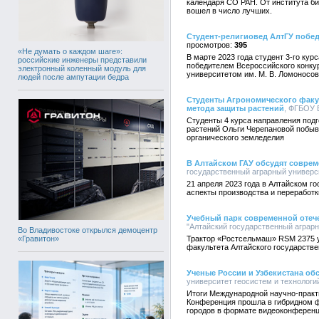
календаря СО РАН. От института био
вошел в число лучших.
Студент-религиовед АлтГУ побед
395
«Не думать о каждом шаге»:
В марте 2023 года студент 3-го ку
российские инженеры представили
победителем Всероссийского конку
электронный коленный модуль для
университетом им. М. В. Ломоносов
людей после ампутации бедра
Студенты Агрономического факул
метода защиты растений
, ФГБОУ 
Студенты 4 курса направления подг
растений Ольги Черепановой побыва
органического земледелия
В Алтайском ГАУ обсудят совре
государственный аграрный университ
21 апреля 2023 года в Алтайском 
аспекты производства и переработк
Учебный парк современной отеч
"Алтайский государственный аграрны
Во Владивостоке открылся демоцентр
«Гравитон»
Трактор «Ростсельмаш» RSM 2375 у
факультета Алтайского государств
Ученые России и Узбекистана о
университет геосистем и технологий
Итоги Международной научно-практ
Конференция прошла в гибридном фо
городов в формате видеоконференц