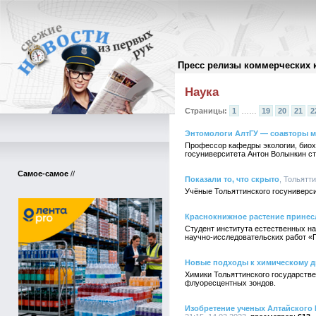
Пресс релизы коммерческих 
Архив пресс-релизов
//
Наука
Страницы:
1
……
19
20
21
2
Энтомологи АлтГУ — соавторы м
Профессор кафедры экологии, биох
госуниверситета Антон Волынкин с
Самое-самое
//
Показали то, что скрыто
, Тольятт
Учёные Тольяттинского госуниверс
Краснокнижное растение принесл
Студент института естественных на
научно-исследовательских работ «П
Новые подходы к химическому д
Химики Тольяттинского государств
флуоресцентных зондов.
Изобретение ученых Алтайского 