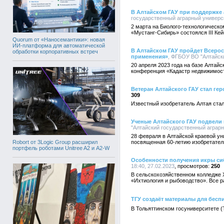
В Алтайском ГАУ при поддержке 
государственный аграрный университ
2 марта на Биолого-технологическо
«Мустанг-Сибирь» состоялся III Ке
Quorum от «Наносемантики»: новая
ИИ-платформа для автоматической
В Алтайском ГАУ пройдет Всерос
обработки корпоративных встреч
применения»
, ФГБОУ ВО "Алтайски
20 апреля 2023 года на базе Алтай
конференция «Кадастр недвижимости
Ветеран Алтайского ГАУ стал ге
309
Известный изобретатель Алтая ста
Ученые Алтайского ГАУ подвели 
"Алтайский государственный аграрны
28 февраля в Алтайской краевой у
Robort от 3Logic Group расширил
посвященная 60-летию изобретател
портфель роботами Unitree A2 и A2-W
Особенности получения икры сиб
18:40, 27.02.2023
250
В сельскохозяйственном колледже Х
«Ихтиология и рыбоводство». Все р
ТГУ создаёт материалы для бесп
В Тольяттинском госуниверситете 