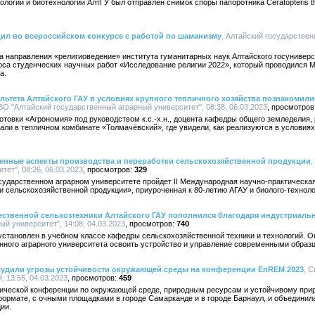
логии и биотехнологии АлтГУ был отправлен снимок споры папоротника Ceratopteris thal
ил во всероссийском конкурсе с работой по шаманизму
, Алтайский государствен
рса направления «религиоведение» института гуманитарных наук Алтайского госуниверс
рса студенческих научных работ «Исследование религии 2022», который проводился
а.
ьтета Алтайского ГАУ в условиях крупного тепличного хозяйства познакомили
ВО "Алтайский государственный аграрный университет", 08:38, 06.03.2023
отовки «Агрономия» под руководством к.с.-х.н., доцента кафедры общего земледелия,
ли в тепличном комбинате «Толмачёвский», где увидели, как реализуются в условия
менные аспекты производства и переработки сельскохозяйственной продукции
,
ет", 08:26, 06.03.2023
329
государственном аграрном университете пройдет II Международная научно-практичес
и сельскохозяйственной продукции», приуроченная к 80-летию АГАУ и биолого-техноло
ественной сельхозтехники Алтайского ГАУ пополнился благодаря индустриаль
й университет", 14:08, 04.03.2023
740
становлен в учебном классе кафедры сельскохозяйственной техники и технологий. 
енного аграрного университета освоить устройство и управление современными образ
бсудили угрозы устойчивости окружающей среды на конференции EnREM 2023
, 
, 13:55, 04.03.2023
459
ической конференции по окружающей среде, природным ресурсам и устойчивому при
рмате, с очными площадками в городе Самарканде и в городе Барнаул, и объединила
ии.