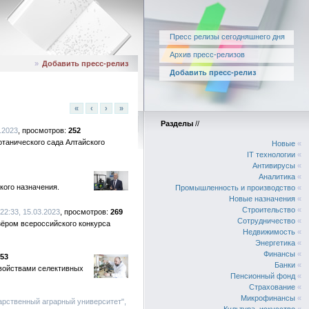
Пресс релизы сегодняшнего дня
Архив пресс-релизов
»
Добавить пресс-релиз
Добавить пресс-релиз
«
‹
›
»
Разделы
//
.2023
252
танического сада Алтайского
Новые
«
IT технологии
«
Антивирусы
«
Аналитика
«
кого назначения.
Промышленность и производство
«
Новые назначения
«
Строительство
«
22:33, 15.03.2023
269
Сотрудничество
«
зёром всероссийского конкурса
Недвижимость
«
Энергетика
«
Финансы
«
53
Банки
«
свойствами селективных
Пенсионный фонд
«
Страхование
«
Микрофинансы
«
арственный аграрный университет",