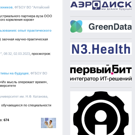
ехников
, ФГБОУ ВО "Алтайский
дустриального партнера вуза ООО
вого кормления коров»
ьзования: опыт практического
) заочная научно-практическая
 08:32, 02.03.2023
ктивы на будущее
, ФГБОУ ВО
 «Их мысль опережает время»,
иверситете
университет им. Н.Ф. Катанова,
в, обучающихся по специальности
674