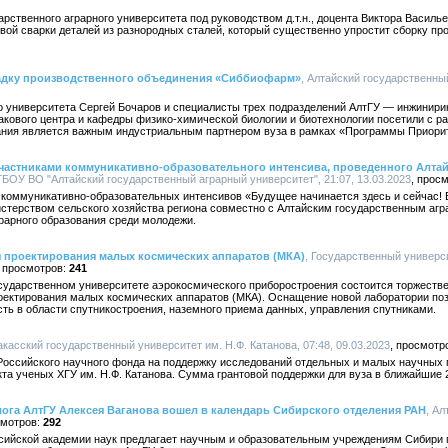
арственного аграрного университета под руководством д.т.н., доцента Виктора Василь
овой сварки деталей из разнородных сталей, который существенно упростит сборку п
адку производственного объединения «Сиббиофарм»
, Алтайский государственный
о университета Сергей Бочаров и специалисты трех подразделений АлтГУ — инжинири
акового центра и кафедры физико-химической биологии и биотехнологии посетили с р
ния является важным индустриальным партнером вуза в рамках «Программы Приорит
участниками коммуникативно-образовательного интенсива, проведенного Алтай
ГБОУ ВО "Алтайский государственный аграрный университет", 21:07, 13.03.2023
 коммуникативно-образовательных интенсивов «Будущее начинается здесь и сейчас! 
стерством сельского хозяйства региона совместно с Алтайским государственным аг
рарного образования среди молодежи.
я проектирования малых космических аппаратов (МКА)
, Государственный универс
241
осударственном университете аэрокосмического приборостроения состоится торжеств
оектирования малых космических аппаратов (МКА). Оснащение новой лаборатории по
ть в области спутникостроения, наземного приема данных, управления спутниками.
Хакасский государственный университет им. Н.Ф. Катанова, 07:48, 09.03.2023
Российского научного фонда на поддержку исследований отдельных и малых научных 
а ученых ХГУ им. Н.Ф. Катанова. Сумма грантовой поддержки для вуза в ближайшие 2-
ога АлтГУ Алексея Ваганова вошел в календарь Сибирского отделения РАН
, А
292
сийской академии наук предлагает научным и образовательным учреждениям Сибири 