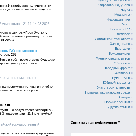
Культура, искусство
«
Образование, учеба
«
евича Иванайского получил патент
роизводственных линий в пищевой
Наука
«
Медицина
«
Фармацевтика
«
 университет, 21:14, 14.03.2023
Спорт
«
Реклама, PR
«
нгового центра «Промбиотех»,
Деловое
«
абочим визитом производственное
Логистика и транспорт
«
ет 2030».
Закон, право
«
Выставки
«
ским ГАУ совместно с
Конференции
«
263
Мнения специалистов
«
Верю в себя, верю в свою будущую
рарным университетом и
Общество
«
Народный фронт
«
Семинары
«
итет аэрокосмического
РуНет, Web
«
Юбилейные даты
«
енная церемония открытия учебно-
Благотворительность
«
зволит вести инженерные
Природа, окружающая среда
«
Скидки
«
Прочие события
«
319
Другие статьи
«
групп. По результатам экспертизы
3 года составит 11,5 млн рублей.
Сегодня у нас публикуются
//
лтайский государственный
поучаствовать в иллюстрировании