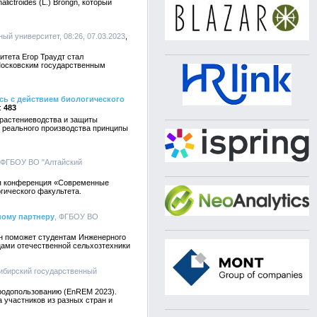
ictroides (L.) Brongn, который
ный университет, 08:26, 07.03.2023
итета Егор Траудт стал
 Московским государственным
сь с действием биологического
483
 растениеводства и защиты
х реального производства принципы
 ФГБОУ ВО "Алтайский
кая конференция «Современные
гического факультета.
ному партнеру
, ФГБОУ ВО
Он поможет студентам Инженерного
цами отечественной сельхозтехники
Сибирский государственный
родопользованию (EnREM 2023).
 участников из разных стран и