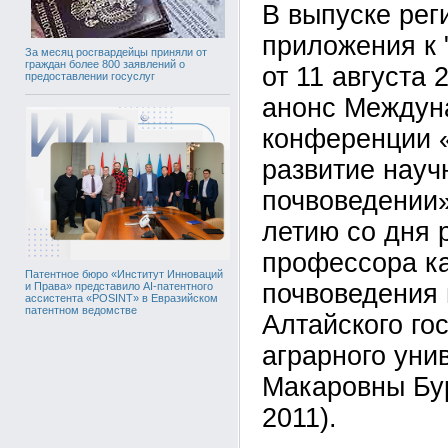
В выпуске рег
приложения к 
За месяц росгвардейцы приняли от
граждан более 800 заявлений о
от 11 августа 
предоставлении госуслуг
анонс Междун
конференции 
развитие науч
почвоведении»
летию со дня 
профессора к
Патентное бюро «Институт Инноваций
почвоведения 
и Права» представило AI-патентного
ассистента «POSINT» в Евразийском
патентном ведомстве
Алтайского го
аграрного уни
Макаровны Бур
2011).