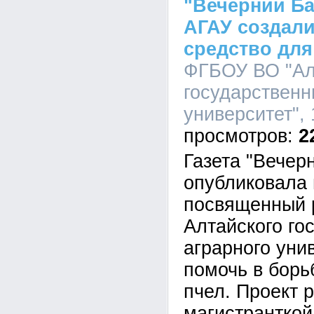
"Вечерний Ба
АГАУ создал
средство дл
ФГБОУ ВО "Ал
государственн
университет", 
2
Газета "Вечер
опубликовала 
посвященный 
Алтайского го
аграрного уни
помочь в борь
пчел. Проект 
магистранткой