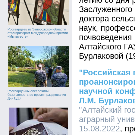
летию со дня 
Заслуженного 
доктора сельс
наук, профес
Росгвардеец из Запорожской области
стал призером международной премии
почвоведения 
«Мы вместе»
Алтайского Г
Бурлаковой (1
"Российская 
проанонсиров
научной кон
Росгвардейцы обеспечили
безопасность во время празднования
Л.М. Бурлако
Дня ВДВ
"Алтайский го
аграрный униве
15.08.2022