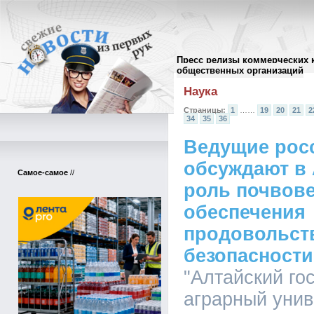
Пресс релизы коммерческих 
Архив пресс-релизов
//
общественных организаций
Наука
Страницы:
1
……
19
20
21
2
34
35
36
Ведущие рос
обсуждают в
Самое-самое
//
роль почвов
обеспечения
продовольст
безопасности
"Алтайский го
аграрный униве