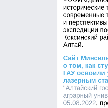
РФФИ «Диалог 
исторические 
современные 
и перспективы
экспедиции по
Коксинский ра
Алтай.
Сайт Минсель
о том, как с
ГАУ освоили
лазерным ст
"Алтайский го
аграрный униве
05.08.2022