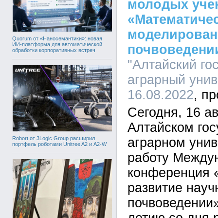
молодых уче
«Математиче
моделирован
Quorum от «Наносемантики»: новая
ИИ-платформа для автоматической
почвоведени
обработки корпоративных встреч
"Алтайский го
аграрный униве
16.08.2022
Сегодня, 16 ав
Алтайском го
Robort от 3Logic Group расширил
аграрном унив
портфель роботами Unitree A2 и A2-W
работу Между
конференция 
развитие науч
почвоведении»