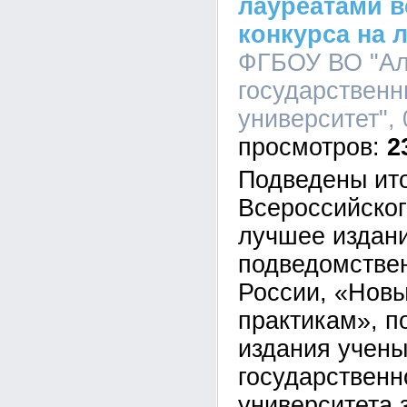
лауреатами в
конкурса на 
ФГБОУ ВО "Ал
государственн
университет", 
2
Подведены ито
Всероссийског
лучшее издан
подведомстве
России, «Новы
практикам», п
издания учены
государственн
университета 