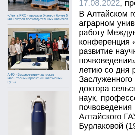
17.08.2022
В Алтайском г
«Лента PRO» продала бизнесу более 5
млн литров прохладительных напитков
аграрном унив
работу Между
конференция 
развитие науч
почвоведении»
летию со дня 
АНО «Вдохновение» запускает
Заслуженного 
масштабный проект «Инклюзивный
путь»
доктора сельс
наук, профес
почвоведения 
Алтайского Г
Бурлаковой (1