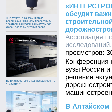
«ИНТЕРСТРО
обсудит важн
«Не думать о каждом шаге»:
строительной
российские инженеры представили
электронный коленный модуль для
людей после ампутации бедра
дорожностро
Ассоциация п
исследований,
3
Конференция 
вузы России и
решения акту
Во Владивостоке открылся демоцентр
дорожнострои
«Гравитон»
машиностроен
В Алтайском