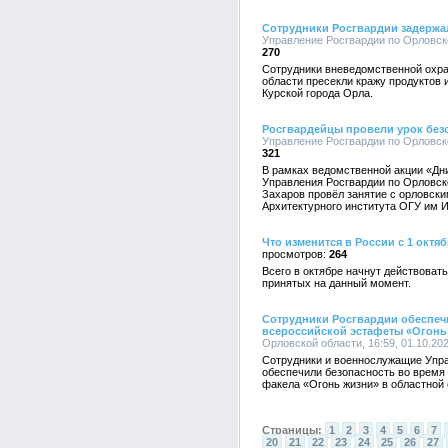
Сотрудники Росгвардии задержа
Управление Росгвардии по Орловско
270
Сотрудники вневедомственной охра
области пресекли кражу продуктов и
Курской города Орла.
Росгвардейцы провели урок без
Управление Росгвардии по Орловско
321
В рамках ведомственной акции «Дн
Управления Росгвардии по Орловск
Захаров провёл занятие с орловски
Архитектурного института ОГУ им И
Что изменится в России с 1 октяб
264
Всего в октябре начнут действоват
принятых на данный момент.
Сотрудники Росгвардии обеспеч
всероссийской эстафеты «Огонь
Орловской области, 16:59, 01.10.20
Сотрудники и военнослужащие Упра
обеспечили безопасность во время
факела «Огонь жизни» в областной 
Страницы:
1
2
3
4
5
6
7
20
21
22
23
24
25
26
27