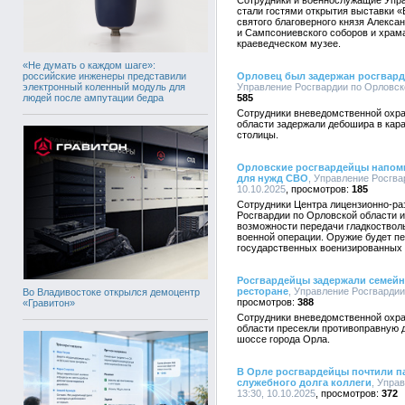
Сотрудники и военнослужащие Упра
стали гостями открытия выставки «
святого благоверного князя Алекса
и Сампсониевского соборов и храм
краеведческом музее.
«Не думать о каждом шаге»:
российские инженеры представили
Орловец был задержан росгвард
электронный коленный модуль для
Управление Росгвардии по Орловско
людей после ампутации бедра
585
Сотрудники вневедомственной охра
области задержали дебошира в кар
столицы.
Орловские росгвардейцы напоми
для нужд СВО
, Управление Росгва
10.10.2025
185
Сотрудники Центра лицензионно-р
Росгвардии по Орловской области 
возможности передачи гладкоствол
военной операции. Оружие будет п
государственных военизированных 
Росгвардейцы задержали семейн
ресторане
, Управление Росгвардии
Во Владивостоке открылся демоцентр
388
«Гравитон»
Сотрудники вневедомственной охра
области пресекли противоправную 
шоссе города Орла.
В Орле росгвардейцы почтили п
служебного долга коллеги
, Упра
13:30, 10.10.2025
372