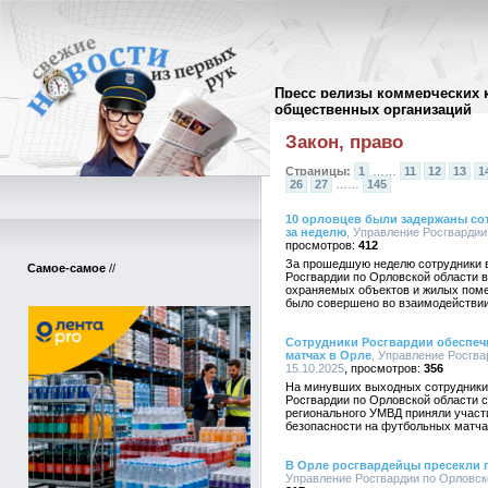
Пресс релизы коммерческих 
Архив пресс-релизов
//
общественных организаций
Закон, право
Страницы:
1
……
11
12
13
1
26
27
……
145
10 орловцев были задержаны со
за неделю
, Управление Росгвардии 
412
За прошедшую неделю сотрудники 
Самое-самое
//
Росгвардии по Орловской области в
охраняемых объектов и жилых поме
было совершено во взаимодействи
Сотрудники Росгвардии обеспеч
матчах в Орле
, Управление Росгва
15.10.2025
356
На минувших выходных сотрудники
Росгвардии по Орловской области 
регионального УМВД приняли участ
безопасности на футбольных матча
В Орле росгвардейцы пресекли 
Управление Росгвардии по Орловско