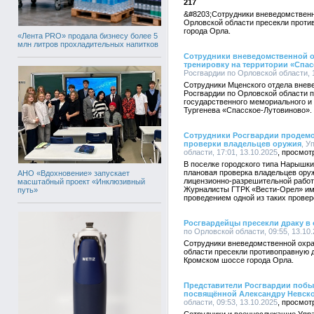
217
&#8203;Сотрудники вневедомственн
Орловской области пресекли проти
города Орла.
«Лента PRO» продала бизнесу более 5
млн литров прохладительных напитков
Сотрудники вневедомственной 
тренировку на территории «Спа
Росгвардии по Орловской области, 1
Сотрудники Мценского отдела внев
Росгвардии по Орловской области 
государственного мемориального и 
Тургенева «Спасское-Лутовиново».
Сотрудники Росгвардии продем
проверки владельцев оружия
, У
области, 17:01, 13.10.2025
В поселке городского типа Нарышк
плановая проверка владельцев ору
АНО «Вдохновение» запускает
лицензионно-разрешительной работ
масштабный проект «Инклюзивный
Журналисты ГТРК «Вести-Орел» им
путь»
проведением одной из таких провер
Росгвардейцы пресекли драку в
по Орловской области, 09:55, 13.10
Сотрудники вневедомственной охра
области пресекли противоправную 
Кромском шоссе города Орла.
Представители Росгвардии побы
посвящённой Александру Невск
области, 09:53, 13.10.2025