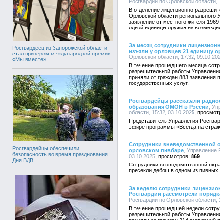
Росгвардии по Орловской области, 1
В отделение лицензионно-разрешит
Орловской области регионального 
заявление от местного жителя 1969
одной единицы оружия на возмездн
За месяц сотрудники лицензион
Росгвардеец из Запорожской области
изъяли у орловцев 21 единицу о
стал призером международной премии
Орловской области, 17:32, 09.10.20
«Мы вместе»
В течение прошедшего месяца сотр
разрешительной работы Управления
приняли от граждан 883 заявления 
государственных услуг.
Росгвардейцы рассказали радио
образования ОМОН в России
, Уп
области, 15:32, 03.10.2025
Представитель Управления Росгвар
эфире программы «Всегда на страж
Сотрудники вневедомственной о
Росгвардейцы обеспечили
орловском пивбаре
, Управление 
безопасность во время празднования
03.10.2025
869
Дня ВДВ
Сотрудники вневедомственной охра
пресекли дебош в одном из пивных 
За неделю сотрудники лицензио
Росгвардии рассмотрели порядка
Росгвардии по Орловской области, 1
В течение прошедшей недели сотру
разрешительной работы Управления