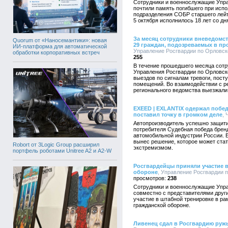
Сотрудники и военнослужащие Упра
почтили память погибшего при испо
подразделения СОБР старшего лейт
5 октября исполнилось 18 лет со дня
За месяц сотрудники вневедомс
Quorum от «Наносемантики»: новая
29 граждан, подозреваемых в п
ИИ-платформа для автоматической
Управление Росгвардии по Орловско
обработки корпоративных встреч
255
В течение прошедшего месяца сот
Управления Росгвардии по Орловск
выездов по сигналам тревоги, пос
помещений. Во взаимодействии с 
регионального ведомства выезжали 
EXEED | EXLANTIX одержал побед
поставил точку в громком деле
, 
Автопроизводитель успешно защити
потребителя Судебная победа брен
автомобильной индустрии России. 
вынес решение, которое может стат
Robort от 3Logic Group расширил
экстремизмом.
портфель роботами Unitree A2 и A2-W
Росгвардейцы приняли участие 
обороне
, Управление Росгвардии п
238
Сотрудники и военнослужащие Упра
совместно с представителями друг
участие в штабной тренировке в ра
гражданской обороне.
Ливенец сдал в Росгвардию руж