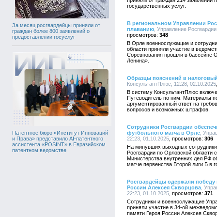
приняли от граждан 214 заявлений 
государственных услуг.
В региональном Управлении Рос
За месяц росгвардейцы приняли от
плаванию
, Управление Росгвардии 
граждан более 800 заявлений о
348
предоставлении госуслуг
В Орле военнослужащие и сотрудни
области приняли участие в ведомс
Соревнования прошли в бассейне О
Ленина».
Образцы пояснений в налоговый
КонсультантПлюс, 12:28, 02.10.2025
В систему КонсультантПлюс включе
Путеводитель по ним. Материалы по
аргументированный ответ на требо
вопросов и возможных штрафов.
Сотрудники Росгвардии обеспеч
футбольного матча в Орле
, Упра
Патентное бюро «Институт Инноваций
22:23, 01.10.2025
306
и Права» представило AI-патентного
ассистента «POSINT» в Евразийском
На минувших выходных сотрудники
патентном ведомстве
Росгвардии по Орловской области 
Министерства внутренних дел РФ о
матче первенства Второй лиги Б в г
Росгвардейцы одержали победу в
России Алексея Скворцова
, Упр
22:23, 01.10.2025
371
Сотрудники и военнослужащие Упра
приняли участие в 34-ой межведом
памяти Героя России Алексея Скво