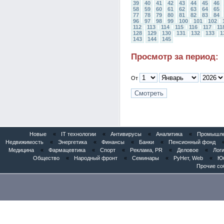
39
40
41
42
43
44
45
46
58
59
60
61
62
63
64
65
77
78
79
80
81
82
83
84
96
97
98
99
100
101
102
112
113
114
115
116
117
11
128
129
130
131
132
133
1
143
144
145
Просмотр за период:
От
Новые
«
IT технологии
«
Антивирусы
«
Аналитика
«
Промышлен
Недвижимость
«
Энергетика
«
Финансы
«
Банки
«
Пенсионный фонд
Медицина
«
Фармацевтика
«
Спорт
«
Реклама, PR
«
Деловое
«
Логи
Общество
«
Народный фронт
«
Семинары
«
РуНет, Web
«
Юб
Прочие со