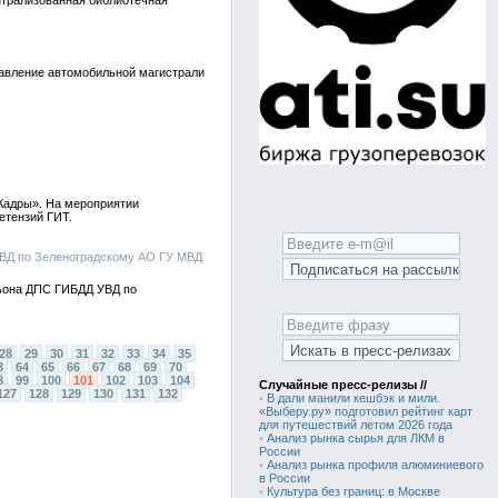
нтрализованная библиотечная
равление автомобильной магистрали
Кадры». На мероприятии
етензий ГИТ.
УВД по Зеленоградскому АО ГУ МВД
льона ДПС ГИБДД УВД по
28
29
30
31
32
33
34
35
3
64
65
66
67
68
69
70
8
99
100
101
102
103
104
Случайные пресс-релизы //
127
128
129
130
131
132
•
В дали манили кешбэк и мили.
«Выберу.ру» подготовил рейтинг карт
для путешествий летом 2026 года
•
Анализ рынка сырья для ЛКМ в
России
•
Анализ рынка профиля алюминиевого
в России
•
Культура без границ: в Москве