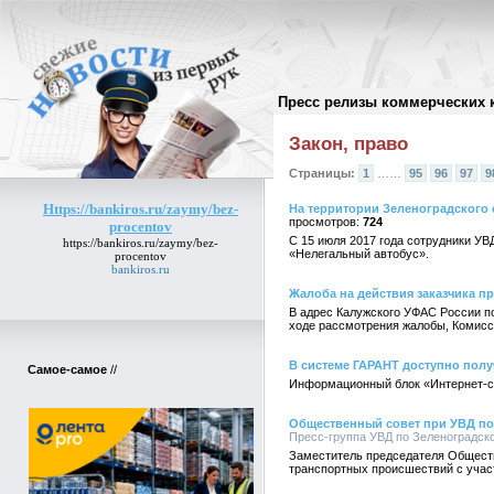
Пресс релизы коммерческих 
Архив пресс-релизов
//
Закон, право
Страницы:
1
……
95
96
97
9
Https://bankiros.ru/zaymy/bez-
На территории Зеленоградского 
724
procentov
С 15 июля 2017 года сотрудники У
https://bankiros.ru/zaymy/bez-
«Нелегальный автобус».
procentov
bankiros.ru
Жалоба на действия заказчика п
В адрес Калужского УФАС России по
ходе рассмотрения жалобы, Комисс
В системе ГАРАНТ доступно пол
Самое-самое
//
Информационный блок «Интернет-с
Общественный совет при УВД по
Пресс-группа УВД по Зеленоградско
Заместитель председателя Обществ
транспортных происшествий с учас