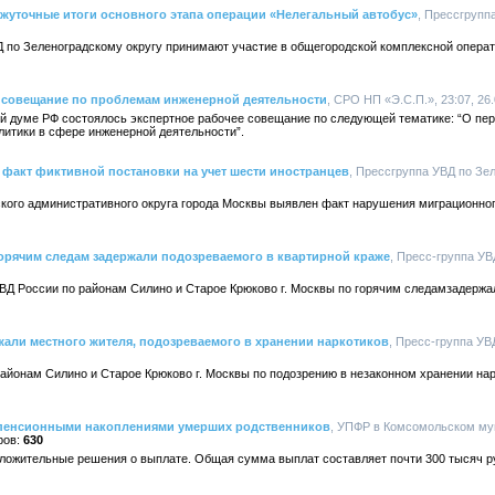
жуточные итоги основного этапа операции «Нелегальный автобус»
, Прессгрупп
ВД по Зеленоградскому округу принимают участие в общегородской комплексной опера
 совещание по проблемам инженерной деятельности
, СРО НП «Э.С.П.», 23:07, 26
ной думе РФ состоялось экспертное рабочее совещание по следующей тематике: “О пе
итики в сфере инженерной деятельности”.
факт фиктивной постановки на учет шести иностранцев
, Прессгруппа УВД по Зе
кого административного округа города Москвы выявлен факт нарушения миграционног
орячим следам задержали подозреваемого в квартирной краже
, Пресс-группа УВ
ВД России по районам Силино и Старое Крюково г. Москвы по горячим следамзадержа
али местного жителя, подозреваемого в хранении наркотиков
, Пресс-группа УВ
йонам Силино и Старое Крюково г. Москвы по подозрению в незаконном хранении нар
 пенсионными накоплениями умерших родственников
, УПФР в Комсомольском му
630
ложительные решения о выплате. Общая сумма выплат составляет почти 300 тысяч ру