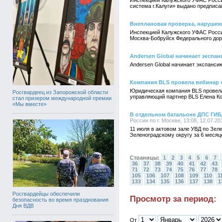
Инспекцией Калужского УФАС Росси
система г.Калуги» выдано предписа
Внеплановая проверка, нарушен
Инспекцией Калужского УФАС Росси
Москва-Бобруйск Федерального дор
Andersen Global начинает экспа
Andersen Global начинает экспанси
Компания BLS провела вебинар «
Юридическая компания BLS провела
Росгвардеец из Запорожской области
управляющий партнер BLS Елена Кож
стал призером международной премии
«Мы вместе»
В отдельном батальоне ДПС ГИБ
России по г. Москве, 13:08, 12.07.20
11 июля в актовом зале УВД по Зе
Зеленоградскому округу за 6 месяц
Страницы:
1
2
3
4
5
6
7
36
37
38
39
40
41
42
43
71
72
73
74
75
76
77
78
105
106
107
108
109
110
1
133
134
135
136
137
138
1
Росгвардейцы обеспечили
Просмотр за период:
безопасность во время празднования
Дня ВДВ
От