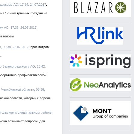
адскому АО, 17:34, 24.07.2017
ия 17 иностранных граждан на
у АО, 17:33, 24.07.2017
из головы
 09:38, 22.07.2017
в
о Зеленоградскому АО, 13:42,
оперативно-профилактической
 Челябинской области, 08:36,
ской области, который с апреля
омольском муниципальном районе
йона возникают вопросы, для