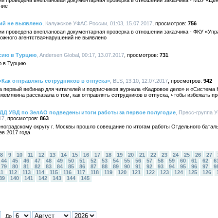
и проведена внеплановая документарная проверка в отношении заказчика - МБУ «Це
ние
ий не выявлено
, Калужское УФАС России, 01:03, 15.07.2017
756
и проведена внеплановая документарная проверка в отношении заказчика - ФКУ «Уп
ожного агентства»нарушений не выявлено
нсию в Турцию
, Andersen Global, 00:17, 13.07.2017
731
ю в Турцию
Как отправлять сотрудников в отпуска»
, BLS, 13:10, 12.07.2017
942
 первый вебинар для читателей и подписчиков журнала «Кадровое дело» и «Система 
емякина рассказала о том, как отправлять сотрудников в отпуска, чтобы избежать пр
ДД УВД по ЗелАО подведены итоги работы за первое полугодие
, Пресс-группа 
17
863
леноградскому округу г. Москвы прошло совещание по итогам работы Отдельного бата
ев 2017 года
8
9
10
11
12
13
14
15
16
17
18
19
20
21
22
23
24
25
26
27
44
45
46
47
48
49
50
51
52
53
54
55
56
57
58
59
60
61
62
6
79
80
81
82
83
84
85
86
87
88
89
90
91
92
93
94
95
96
97
9
11
112
113
114
115
116
117
118
119
120
121
122
123
124
125
126
39
140
141
142
143
144
145
До