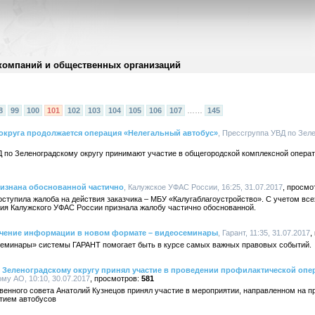
компаний и общественных организаций
8
99
100
101
102
103
104
105
106
107
……
145
округа продолжается операция «Нелегальный автобус»
, Прессгруппа УВД по Зеле
ВД по Зеленоградскому округу принимают участие в общегородской комплексной опера
ризнана обоснованной частично
, Калужское УФАС России, 16:25, 31.07.2017
ступила жалоба на действия заказчика – МБУ «Калугаблагоустройство». С учетом все
ия Калужского УФАС России признала жалобу частично обоснованной.
учение информации в новом формате – видеосеминары
, Гарант, 11:35, 31.07.2017
еминары» системы ГАРАНТ помогает быть в курсе самых важных правовых событий.
 Зеленоградскому округу принял участие в проведении профилактической опе
му АО, 10:10, 30.07.2017
581
енного совета Анатолий Кузнецов принял участие в мероприятии, направленном на п
тием автобусов