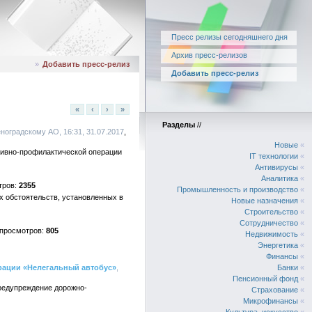
Пресс релизы сегодняшнего дня
Архив пресс-релизов
»
Добавить пресс-релиз
Добавить пресс-релиз
«
‹
›
»
Разделы
//
ноградскому АО, 16:31, 31.07.2017
Новые
«
тивно-профилактической операции
IT технологии
«
Антивирусы
«
Аналитика
«
2355
Промышленность и производство
«
х обстоятельств, установленных в
Новые назначения
«
Строительство
«
Сотрудничество
«
805
Недвижимость
«
Энергетика
«
Финансы
«
рации «Нелегальный автобус»
,
Банки
«
Пенсионный фонд
«
редупреждение дорожно-
Страхование
«
Микрофинансы
«