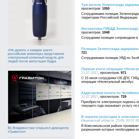
Три жителя Зеленограда задерж
1050
Сотрудниками полиции Зеленоградс
территории Российской Федерации.
Инспекторы ГИБДД Зеленограда 
1048
Сотрудники полиции сопроводили в
Полиция Зеленограда задержала
«Не думать о каждом шаге»:
721
российские инженеры представили
электронный коленный модуль для
Сотрудниками полиции УВД по ЗелА
людей после ампутации бедра
Первые итоги операции «Нелегал
21.07.2017
971
С 15 июля сотрудники ОБ ДПС ГИБД
операции «Нелегальный автобус
Кадастровая палата по Челябин
21.07.2017
729
Приобрести электронную подпись ю
текущего года оказывает услугу п
В первом полугодии в комсомоль
Ивановской области, 23:09, 20.07.2
В Комсомольском районе проживает 
Во Владивостоке открылся демоцентр
разрешения которых необходима ко
«Гравитон»