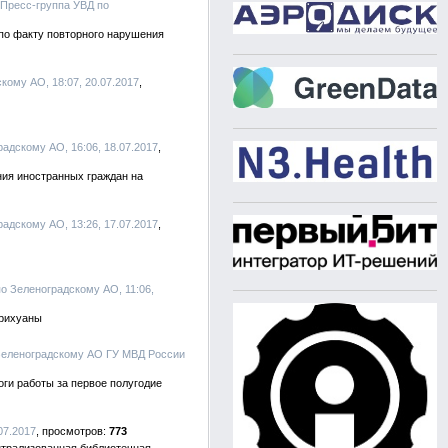
 Пресс-группа УВД по
по факту повторного нарушения
кому АО, 18:07, 20.07.2017
радскому АО, 16:06, 18.07.2017
ния иностранных граждан на
радскому АО, 13:26, 17.07.2017
по Зеленоградскому АО, 11:06,
арихуаны
 Зеленоградскому АО ГУ МВД России
ги работы за первое полугодие
07.2017
773