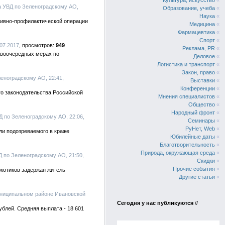
Культура, искусство
«
а УВД по Зеленоградскому АО,
Образование, учеба
«
Наука
«
тивно-профилактической операции
Медицина
«
Фармацевтика
«
Спорт
«
.07.2017
949
Реклама, PR
«
рвоочередных мерах по
Деловое
«
Логистика и транспорт
«
Закон, право
«
леноградскому АО, 22:41,
Выставки
«
Конференции
«
о законодательства Российской
Мнения специалистов
«
Общество
«
Народный фронт
«
Д по Зеленоградскому АО, 22:06,
Семинары
«
РуНет, Web
«
ли подозреваемого в краже
Юбилейные даты
«
Благотворительность
«
Природа, окружающая среда
«
Д по Зеленоградскому АО, 21:50,
Скидки
«
Прочие события
«
котиков задержан житель
Другие статьи
«
ниципальном районе Ивановской
Сегодня у нас публикуются
//
блей. Средняя выплата - 18 601