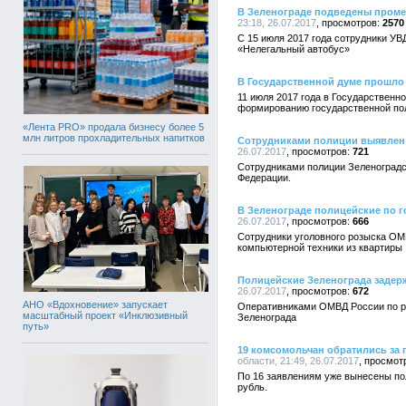
В Зеленограде подведены проме
23:18, 26.07.2017
2570
С 15 июля 2017 года сотрудники У
«Нелегальный автобус»
В Государственной думе прошло
11 июля 2017 года в Государствен
формированию государственной пол
«Лента PRO» продала бизнесу более 5
млн литров прохладительных напитков
Сотрудниками полиции выявлен 
26.07.2017
721
Сотрудниками полиции Зеленоградс
Федерации.
В Зеленограде полицейские по г
26.07.2017
666
Сотрудники уголовного розыска ОМ
компьютерной техники из квартиры
Полицейские Зеленограда задерж
26.07.2017
672
АНО «Вдохновение» запускает
Оперативниками ОМВД России по ра
масштабный проект «Инклюзивный
Зеленограда
путь»
19 комсомольчан обратились за
области, 21:49, 26.07.2017
По 16 заявлениям уже вынесены по
рубль.