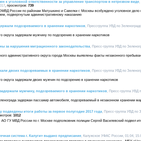
ен к уголовной ответственности за управление транспортом в нетрезвом виде
,
017
739
ОМВД России по районам Матушкино и Савелки г. Москвы возбуждено уголовное дело 
лем, подвергнутым административному наказанию
держали подозреваемого в хранении наркотиков
, Прессгруппа УВД по Зеленоградс
о округа задержали мужчину по подозрению в хранении наркотиков
аны за нарушения миграционного законодательства
, Пресс-группа УВД по Зеленог
кого административного округа города Москвы выявлены факты незаконного пребыва
жали двоих подозреваемых в хранении наркотиков
, Пресс-группа УВД по Зеленог
о округа задержали двоих мужчин по подозрению в хранении наркотиков
задержали мужчину, подозреваемого в хранении наркотиков
, Пресс-группа УВД 
ленограда задержан пассажир автомобиля, подозреваемый в незаконном хранении м
у подведены итоги работы за первое полугодие 2017 года
, Пресс-группа УВД по
1012
АО ГУ МВД России по г. Москве подполковник полиции Сергей Василевский подвел ито
чная система г. Калуги» выдано предписание
, Калужское УФАС России, 01:04, 15.