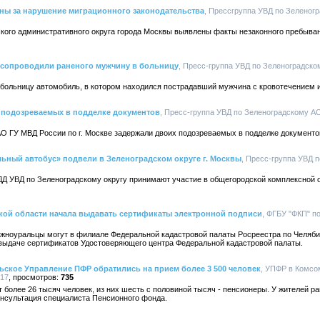
аны за нарушение миграционного законодательства
, Прессгруппа УВД по Зеленогр
кого административного округа города Москвы выявлены факты незаконного пребыван
сопроводили раненого мужчину в больницу
, Пресс-группа УВД по Зеленоградском
 больницу автомобиль, в котором находился пострадавший мужчина с кровотечением 
 подозреваемых в подделке документов
, Пресс-группа УВД по Зеленоградскому АО,
О ГУ МВД России по г. Москве задержали двоих подозреваемых в подделке документо
ьный автобус» подвели в Зеленоградском округе г. Москвы
, Пресс-группа УВД п
Д УВД по Зеленоградскому округу принимают участие в общегородской комплексной 
ской области начала выдавать сертификаты электронной подписи
, ФГБУ "ФКП" по
жноуральцы могут в филиале Федеральной кадастровой палаты Росреестра по Челябин
о выдаче сертификатов Удостоверяющего центра Федеральной кадастровой палаты.
ское Управление ПФР обратились на прием более 3 500 человек
, УПФР в Комс
017
735
более 26 тысяч человек, из них шесть с половиной тысяч - пенсионеры. У жителей ра
нсультация специалиста Пенсионного фонда.