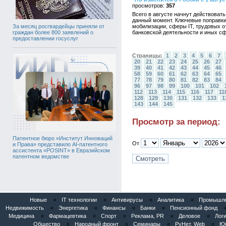
357
Всего в августе начнут действоват
данный момент. Ключевые поправки
мобилизации, сферы IT, трудовых о
За месяц росгвардейцы приняли от
банковской деятельности и иных сф
граждан более 800 заявлений о
предоставлении госуслуг
Страницы:
1
2
3
4
5
6
7
20
21
22
23
24
25
26
27
39
40
41
42
43
44
45
46
58
59
60
61
62
63
64
65
77
78
79
80
81
82
83
84
96
97
98
99
100
101
102
112
113
114
115
116
117
11
128
129
130
131
132
133
1
143
144
145
Просмотр за период:
Патентное бюро «Институт Инноваций
От
и Права» представило AI-патентного
ассистента «POSINT» в Евразийском
патентном ведомстве
Новые
«
IT технологии
«
Антивирусы
«
Аналитика
«
Промышлен
Недвижимость
«
Энергетика
«
Финансы
«
Банки
«
Пенсионный фонд
Медицина
«
Фармацевтика
«
Спорт
«
Реклама, PR
«
Деловое
«
Логи
Общество
«
Народный фронт
«
Семинары
«
РуНет, Web
«
Юб