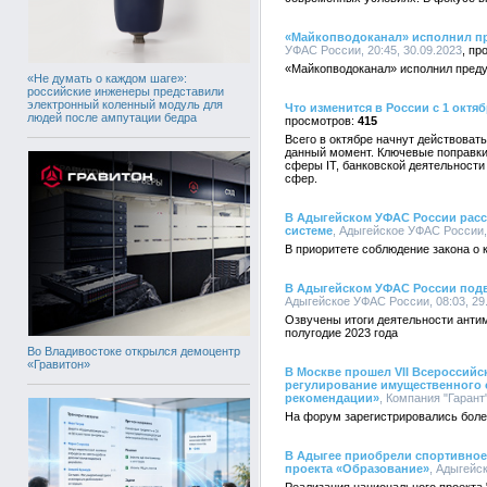
«Майкопводоканал» исполнил п
УФАС России, 20:45, 30.09.2023
«Майкопводоканал» исполнил пред
«Не думать о каждом шаге»:
российские инженеры представили
электронный коленный модуль для
Что изменится в России с 1 октяб
людей после ампутации бедра
415
Всего в октябре начнут действоват
данный момент. Ключевые поправки
сферы IT, банковской деятельности 
сфер.
В Адыгейском УФАС России расск
системе
, Адыгейское УФАС России, 
В приоритете соблюдение закона о 
В Адыгейском УФАС России подв
Адыгейское УФАС России, 08:03, 29
Озвучены итоги деятельности анти
полугодие 2023 года
Во Владивостоке открылся демоцентр
«Гравитон»
В Москве прошел VII Всероссий
регулирование имущественного 
рекомендации»
, Компания "Гарант"
На форум зарегистрировались более
В Адыгее приобрели спортивное
проекта «Образование»
, Адыгейс