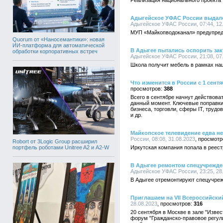
Реализация национального проекта
Адыгейское УФАС России выдал
Адыгейское УФАС России, 07:44, 12
МУП «Майкопводоканал» предупре
Quorum от «Наносемантики»: новая
ИИ-платформа для автоматической
В Адыгее пытались оспорить зак
обработки корпоративных встреч
Адыгейское УФАС России, 21:08, 07
Школа получит мебель в рамках на
Что изменится в России с 1 сентя
388
Всего в сентябре начнут действова
данный момент. Ключевые поправки
бизнеса, торговли, сферы IT, труд
и др.
Майкопское телевидение едва не
России, 08:08, 31.08.2023
Robort от 3Logic Group расширил
портфель роботами Unitree A2 и A2-W
Иркутская компания попала в реес
В Адыгее ремонтом спецучрежде
Адыгейское УФАС России, 23:25, 28
В Адыгее отремонтируют спецучре
Приглашаем на VII Всероссийск
28.08.2023
316
20 сентября в Москве в зале "Изве
форум "Гражданско-правовое регул