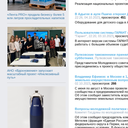
Реализация национальных проектов
В Адыгее в ауле Пшичо откроют Д
«Лента PRO» продала бизнесу более 5
22:26, 04.10.2023
451
млн литров прохладительных напитков
Оборудование для детского сада в
Пользователям системы ГАРАНТ 
"Гарант", 22:20, 03.10.2023
В интернет-версии системы ГАРАН
работать с большим объемом судеб
Пулковские таможенники принял
субботнике
, Пулковские таможенни
Представители Молодежного совета
присоединились к проекту обществ
АНО «Вдохновение» запускает
масштабный проект «Инклюзивный
Владимир Ефимов: в Москве в 1,
путь»
земельно-имущественным вопр
02.10.2023
266
С июня по август в Москве провели 
сообщества и предпринимателей по
Об этом сообщил заместитель мэра
имущественно-земельных отношен
Вопросы молодежной политики и
Комитет Госдумы по молодежной пол
Об этом сообщил председатель ком
Метелев (фракция «Единая Россия»
федерального округа в Перми, на 
современных условиях. В фокусе в