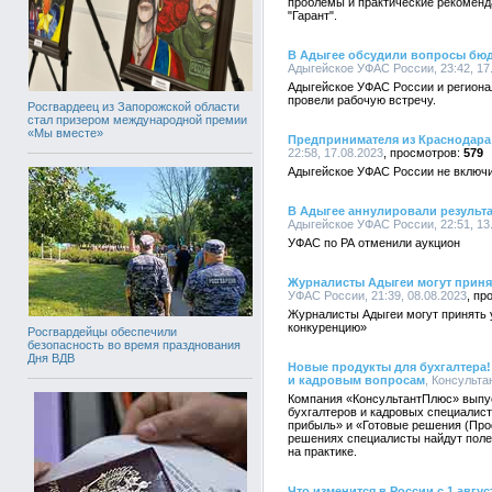
проблемы и практические рекоменда
"Гарант".
В Адыгее обсудили вопросы бюд
Адыгейское УФАС России, 23:42, 17
Адыгейское УФАС России и региона
провели рабочую встречу.
Росгвардеец из Запорожской области
стал призером международной премии
«Мы вместе»
Предпринимателя из Краснодара
22:58, 17.08.2023
579
Адыгейское УФАС России не включ
В Адыгее аннулировали результ
Адыгейское УФАС России, 22:51, 13
УФАС по РА отменили аукцион
Журналисты Адыгеи могут принят
УФАС России, 21:39, 08.08.2023
Журналисты Адыгеи могут принять 
конкуренцию»
Росгвардейцы обеспечили
безопасность во время празднования
Дня ВДВ
Новые продукты для бухгалтера!
и кадровым вопросам
, Консульта
Компания «КонсультантПлюс» выпу
бухгалтеров и кадровых специалист
прибыль» и «Готовые решения (Проф
решениях специалисты найдут поле
на практике.
Что изменится в России с 1 авгус