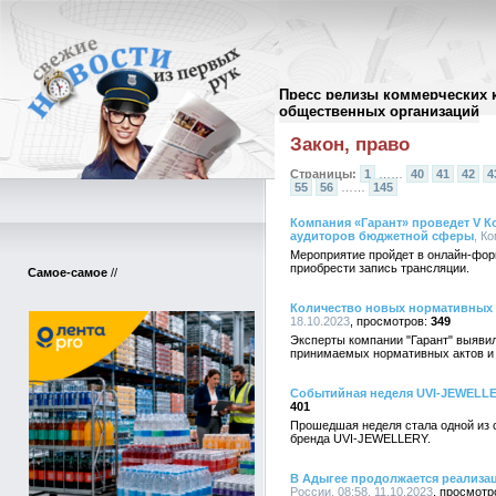
Пресс релизы коммерческих 
Архив пресс-релизов
//
общественных организаций
Закон, право
Страницы:
1
……
40
41
42
4
55
56
……
145
Компания «Гарант» проведет V К
аудиторов бюджетной сферы
, К
Мероприятие пройдет в онлайн-фор
приобрести запись трансляции.
Самое-самое
//
Количество новых нормативных 
18.10.2023
349
Эксперты компании "Гарант" выявил
принимаемых нормативных актов и
Событийная неделя UVI-JEWELL
401
Прошедшая неделя стала одной из
бренда UVI-JEWELLERY.
В Адыгее продолжается реализа
России, 08:58, 11.10.2023