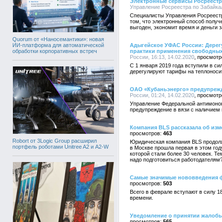
Электронные сервисы Росреестра
Управление Росреестра по Забайкал
Специалисты Управления Росреест
том, что электронный способ получ
выгоден, экономит время и деньги 
Quorum от «Наносемантики»: новая
ИИ-платформа для автоматической
Адыгейское УФАС России: Дерег
обработки корпоративных встреч
практики применения свободных
России, 16:13, 14.02.2020
С 1 января 2019 года вступили в с
дерегулируют тарифы на теплоносит
ОАО «Кубаньэнерго» предупреж
России, 01:24, 14.02.2020
Управление Федеральной антимоно
предупреждение в вязи с наличием
Компания BLS рассказала об изм
463
Robort от 3Logic Group расширил
Юридическая компания BLS продолж
портфель роботами Unitree A2 и A2-W
в Москве прошла первая в этом год
которой стали более 30 человек. Те
надо подготовиться работодателям
Самые значимые нововведения 
503
Всего в феврале вступают в силу 
времени.
Уведомление о принятии жалоб
565