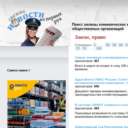
Пресс релизы коммерческих 
Архив пресс-релизов
//
общественных организаций
Закон, право
Страницы:
1
……
58
59
60
6
73
74
……
145
Самые значимые нововведения м
467
Всего в марте вступают в силу 205
времени.
Самое-самое
//
Адыгейское УФАС России: Совет
антимонопольном комплаенсе
, 
940
Документ призван минимизировать 
законодательства хозяйствующими
В системе ГАРАНТ появился гол
483
Поисковые возможности системы ГА
реализована возможность голосово
Арбитражный суд Республики Ал