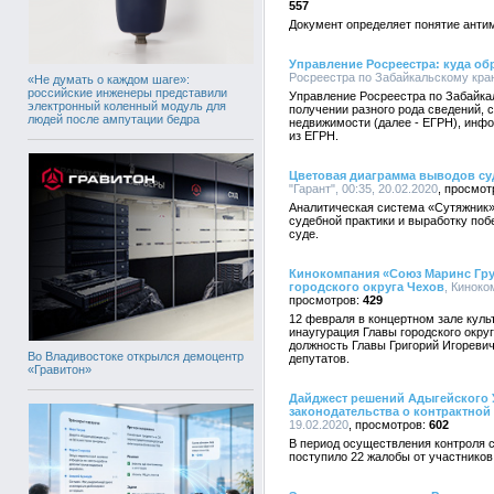
557
Документ определяет понятие анти
Управление Росреестра: куда об
Росреестра по Забайкальскому краю,
«Не думать о каждом шаге»:
российские инженеры представили
Управление Росреестра по Забайка
электронный коленный модуль для
получении разного рода сведений,
людей после ампутации бедра
недвижимости (далее - ЕГРН), инфо
из ЕГРН.
Цветовая диаграмма выводов су
"Гарант", 00:35, 20.02.2020
Аналитическая система «Сутяжник»
судебной практики и выработку поб
суде.
Кинокомпания «Союз Маринс Гру
городского округа Чехов
, Киноко
429
12 февраля в концертном зале куль
инаугурация Главы городского окру
должность Главы Григорий Игореви
Во Владивостоке открылся демоцентр
депутатов.
«Гравитон»
Дайджест решений Адыгейского
законодательства о контрактной
19.02.2020
602
В период осуществления контроля с 0
поступило 22 жалобы от участников