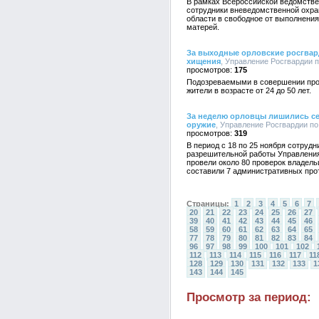
В рамках Всероссийской ведомстве
сотрудники вневедомственной охра
области в свободное от выполнени
матерей.
За выходные орловские росгвар
хищения
, Управление Росгвардии п
175
Подозреваемыми в совершении про
жители в возрасте от 24 до 50 лет.
За неделю орловцы лишились се
оружие
, Управление Росгвардии по
319
В период с 18 по 25 ноября сотруд
разрешительной работы Управления
провели около 80 проверок владель
составили 7 административных про
Страницы:
1
2
3
4
5
6
7
20
21
22
23
24
25
26
27
39
40
41
42
43
44
45
46
58
59
60
61
62
63
64
65
77
78
79
80
81
82
83
84
96
97
98
99
100
101
102
112
113
114
115
116
117
11
128
129
130
131
132
133
1
143
144
145
Просмотр за период: