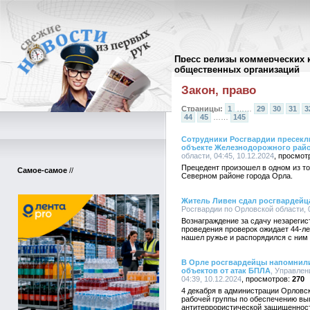
Пресс релизы коммерческих 
Архив пресс-релизов
//
общественных организаций
Закон, право
Страницы:
1
……
29
30
31
3
44
45
……
145
Сотрудники Росгвардии пресекл
объекте Железнодорожного рай
области, 04:45, 10.12.2024
Прецедент произошел в одном из т
Самое-самое
//
Северном районе города Орла.
Житель Ливен сдал росгвардейц
Росгвардии по Орловской области, 0
Вознаграждение за сдачу незареги
проведения проверок ожидает 44-ле
нашел ружье и распорядился с ним
В Орле росгвардейцы напомнил
объектов от атак БПЛА
, Управлен
04:39, 10.12.2024
270
4 декабря в администрации Орловс
рабочей группы по обеспечению вы
антитеррористической защищенност