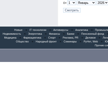
От
Новые
«
IT технологии
«
Антивирусы
«
Аналитика
«
Промышлен
Недвижимость
«
Энергетика
«
Финансы
«
Банки
«
Пенсионный фонд
Медицина
«
Фармацевтика
«
Спорт
«
Реклама, PR
«
Деловое
«
Логи
Общество
«
Народный фронт
«
Семинары
«
РуНет, Web
«
Юб
Прочие со