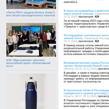
комплекса.
В Орле росгвардейцы отработали
«Лента PRO» продала бизнесу более 5
карет скорой помощи
, Управлени
млн литров прохладительных напитков
10.12.2024
429
За истекший период 2024 года сот
охраны территориального Управлен
«Тревога» с транспортных средств
Росгвардейцы напоминают жите
зимней охоты
, Управление Росгвар
10.12.2024
322
В период начала сезона зимней охо
разрешительной работы Управления
информируют граждан о необходимо
использования источника повышенн
АНО «Вдохновение» запускает
Вневедомственная охрана Росг
масштабный проект «Инклюзивный
проект «Безопасный Новый год»
путь»
области, 04:29, 10.12.2024
В декабре, а также в период нового
Росгвардии в рамках ведомственно
проведут работу по информирован
от преступных посягательств.
В Орловской области Росгварди
гражданского оружия для нужд 
области, 06:17, 08.12.2024
В Управлении Росгвардии по Орлов
изъятого охотничьего гладкостволь
выполнения задач в зоне специальн