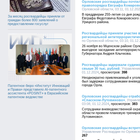
Орловские росгвардейцы почтил
правопорядка Евграфа Комаров
Орловской области, 03:11, 01.12.20
В преддверии 255-летия со дня рож
За месяц росгвардейцы приняли от
Евграфа Федотовича Комаровского 
граждан более 800 заявлений о
Урицкого района.
предоставлении госуслуг
Росгвардейцы приняли участие 
региональной антитеррористиче
по Орловской области, 03:10, 01.12
26 ноября во Мценском районе Орл
выездное заседание антитеррорист
Губернатора Андрея Клычкова.
Росгвардейцы задержали судимо
свыше 30 тыс. рублей
, Управлени
01.12.2024
398
Неоднократно привлекаемый к уголо
был задержан сотрудниками вневед
города Орла.
Патентное бюро «Институт Инноваций
и Права» представило AI-патентного
ассистента «POSINT» в Евразийском
Орловские росгвардейцы отрабо
патентном ведомстве
«Спасском-Лутовиново»
, Управл
03:08, 01.12.2024
383
Сотрудники вневедомственной охра
области провели плановую трениро
Лутовиново».
Орловские росгвардейцы встрет
Управление Росгвардии по Орловской
267