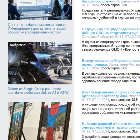
бесхозного оружия
, Управление Р
07.12.2024
330
Представители регионального Упра
«Всегда на страже» на «Экспресс 
алгоритме действий в случае обнар
Quorum от «Наносемантики»: новая
ИИ-платформа для автоматической
Сотрудница спецподразделения 
обработки корпоративных встреч
бойцов СВО на спортивном турн
Орловской области, 04:17, 07.12.20
В одном из спортклубов Орла в м
благотворительный турнир по силов
стала сотрудница ОМОН «Крепость
В медучреждении Мценска росгв
правопорядка
, Управление Росгва
07.12.2024
505
В эти выходные сотрудники вневед
отработали тревожный сигнал, пост
здравоохранения города Мценска.
Robort от 3Logic Group расширил
Девять нарушений в сфере обор
портфель роботами Unitree A2 и A2-W
орловские росгвардейцы
, Управ
04:17, 07.12.2024
315
В течение прошедших семи дней со
лицензионно-разрешительной работ
проверили соблюдение установленн
В Ленинградской области приня
электромобилей от транспортног
04:12, 07.12.2024
315
3 декабря в ходе заседания постоя