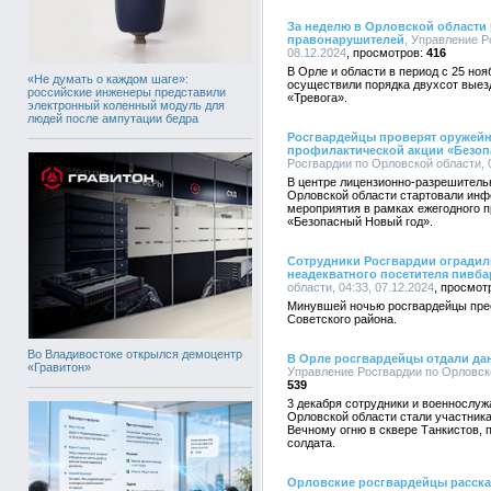
За неделю в Орловской области
правонарушителей
, Управление Р
08.12.2024
416
В Орле и области в период с 25 ноя
«Не думать о каждом шаге»:
осуществили порядка двухсот выез
российские инженеры представили
«Тревога».
электронный коленный модуль для
людей после ампутации бедра
Росгвардейцы проверят оружей
профилактической акции «Безо
Росгвардии по Орловской области, 0
В центре лицензионно-разрешитель
Орловской области стартовали ин
мероприятия в рамках ежегодного п
«Безопасный Новый год».
Сотрудники Росгвардии оградил
неадекватного посетителя пивба
области, 04:33, 07.12.2024
Минувшей ночью росгвардейцы пре
Советского района.
Во Владивостоке открылся демоцентр
В Орле росгвардейцы отдали да
«Гравитон»
Управление Росгвардии по Орловско
539
3 декабря сотрудники и военнослу
Орловской области стали участник
Вечному огню в сквере Танкистов, 
солдата.
Орловские росгвардейцы расска