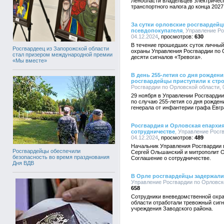
Ленобласти владельцев электричес
транспортного налога до конца 2027
За сутки орловские росгвардейц
псевдопокупателя
, Управление Ро
04.12.2024
630
В течение прошедших суток личный
Росгвардеец из Запорожской области
охраны Управления Росгвардии по 
стал призером международной премии
десяти сигналов «Тревога».
«Мы вместе»
В день 255-летия со дня рожден
росгвардейцы приступили к стро
Росгвардии по Орловской области, 0
29 ноября в Управлении Росгварди
по случаю 255-летия со дня рожден
генерала от инфантерии графа Евг
Росгвардия и Орловская епархи
сотрудничестве
, Управление Росгв
04.12.2024
489
Начальник Управления Росгвардии 
Росгвардейцы обеспечили
Сергей Ольшанский и митрополит О
безопасность во время празднования
Соглашение о сотрудничестве.
Дня ВДВ
В Орле росгвардейцы задержали
Управление Росгвардии по Орловской
658
Сотрудники вневедомственной охра
области отработали тревожный сигн
учреждения Заводского района.