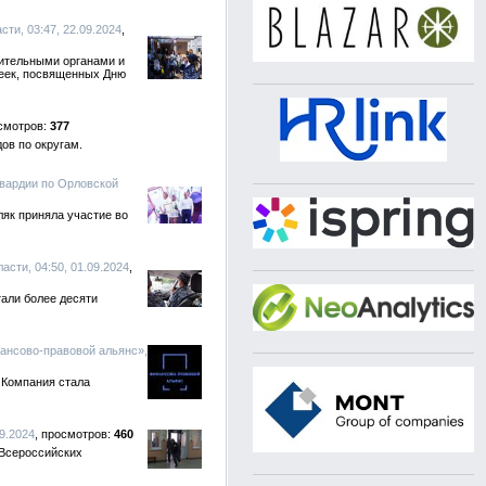
ти, 03:47, 22.09.2024
ительными органами и
неек, посвященных Дню
377
ов по округам.
гвардии по Орловской
як приняла участие во
асти, 04:50, 01.09.2024
али более десяти
нансово-правовой альянс»,
 Компания стала
9.2024
460
 Всероссийских