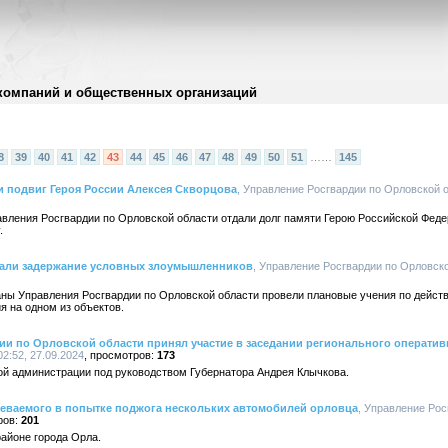
компаний и общественных организаций
8
39
40
41
42
43
44
45
46
47
48
49
50
51
……
145
 подвиг Героя России Алексея Скворцова
, Управление Росгвардии по Орловской об
вления Росгвардии по Орловской области отдали долг памяти Герою Российской Фед
.
тали задержание условных злоумышленников
, Управление Росгвардии по Орловско
ны Управления Росгвардии по Орловской области провели плановые учения по действ
 на одном из объектов.
и по Орловской области принял участие в заседании регионального оператив
2:52, 27.09.2024
173
ой администрации под руководством Губернатора Андрея Клычкова.
еваемого в попытке поджога нескольких автомобилей орловца
, Управление Ро
201
айоне города Орла.