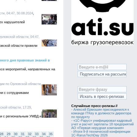
ти, 04:47, 30.08.2024
ех нарушителей
рловской области, 04:47,
овской области провели
иного дня правовых знаний в
ексе мероприятий, направленных на
дии по Орловской области,
ии с сотрудниками
Случайные пресс-релизы //
ской области, 17:29,
•
Алексей Ермошин присоединился к
команде ITKey в должности директора
ии с региональным УМВД и
по продукту
•
«1С-Рарус» унифицировал кадровый
учет и расчет зарплаты 18 предприятий
АО «Первая нерудная компания»
•
Итоги 9-й технической конференции
28
29
30
31
32
33
34
35
1C-RarusTechDay 2026