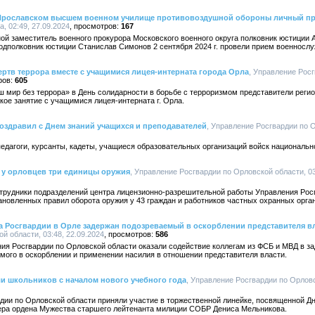
Ярославском высшем военном училище противовоздушной обороны личный п
, 02:49, 27.09.2024
167
ой заместитель военного прокурора Московского военного округа полковник юстиции 
одполковник юстиции Станислав Симонов 2 сентября 2024 г. провели прием военносл
ртв террора вместе с учащимися лицея-интерната города Орла
, Управление Рос
605
 мир без террора» в День солидарности в борьбе с терроризмом представители реги
ое занятие с учащимися лицея-интерната г. Орла.
оздравил с Днем знаний учащихся и преподавателей
, Управление Росгвардии по О
едагоги, курсанты, кадеты, учащиеся образовательных организаций войск национальн
 у орловцев три единицы оружия
, Управление Росгвардии по Орловской области, 03
трудники подразделений центра лицензионно-разрешительной работы Управления Рос
новленных правил оборота оружия у 43 граждан и работников частных охранных орга
а Росгвардии в Орле задержан подозреваемый в оскорблении представителя в
й области, 03:48, 22.09.2024
586
я Росгвардии по Орловской области оказали содействие коллегам из ФСБ и МВД в за
емого в оскорблении и применении насилия в отношении представителя власти.
и школьников с началом нового учебного года
, Управление Росгвардии по Орловс
ии по Орловской области приняли участие в торжественной линейке, посвященной Дн
ера ордена Мужества старшего лейтенанта милиции СОБР Дениса Мельникова.