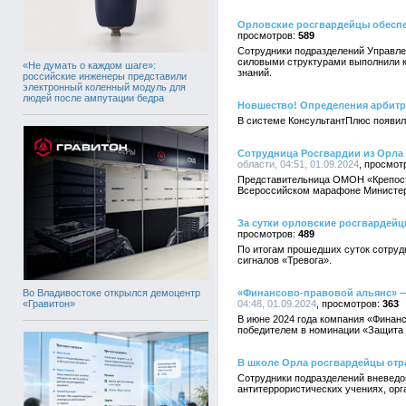
Орловские росгвардейцы обеспе
589
Сотрудники подразделений Управле
силовыми структурами выполнили к
«Не думать о каждом шаге»:
знаний.
российские инженеры представили
электронный коленный модуль для
людей после ампутации бедра
Новшество! Определения арбитр
В системе КонсультантПлюс появил
Сотрудница Росгвардии из Орла
области, 04:51, 01.09.2024
Представительница ОМОН «Крепость
Всероссийском марафоне Министерс
За сутки орловские росгвардей
489
По итогам прошедших суток сотруд
сигналов «Тревога».
Во Владивостоке открылся демоцентр
«Финансово-правовой альянс» —
«Гравитон»
04:48, 01.09.2024
363
В июне 2024 года компания «Финанс
победителем в номинации «Защита 
В школе Орла росгвардейцы отр
Сотрудники подразделений вневедо
антитеррористических учениях, ор