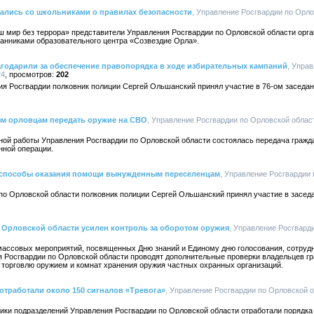
лись со школьниками о правилах безопасности
, Управление Росгвардии по Орло
ш мир без террора» представители Управления Росгвардии по Орловской области орг
танниками образовательного центра «Созвездие Орла».
годарили за обеспечение правопорядка в ходе избирательных кампаний
, Упра
24
202
ия Росгвардии полковник полиции Сергей Ольшанский принял участие в 76-ом заседа
м орловцам передать оружие на СВО
, Управление Росгвардии по Орловской области
ной работы Управления Росгвардии по Орловской области состоялась передача гражд
нной операции.
 способы оказания помощи вынужденным переселенцам
, Управление Росгвардии 
по Орловской области полковник полиции Сергей Ольшанский принял участие в засед
в Орловской области усилен контроль за оборотом оружия
, Управление Росгвард
 массовых мероприятий, посвященных Дню знаний и Единому дню голосования, сотрудн
 Росгвардии по Орловской области проводят дополнительные проверки владельцев гр
торговлю оружием и комнат хранения оружия частных охранных организаций.
отработали около 150 сигналов «Тревога»
, Управление Росгвардии по Орловской об
дники подразделений Управления Росгвардии по Орловской области отработали порядка