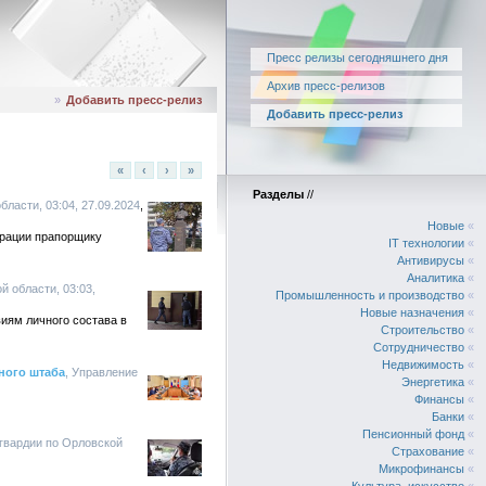
Пресс релизы сегодняшнего дня
Архив пресс-релизов
»
Добавить пресс-релиз
Добавить пресс-релиз
«
‹
›
»
Разделы
//
ласти, 03:04, 27.09.2024
Новые
«
ерации прапорщику
IT технологии
«
Антивирусы
«
Аналитика
«
й области, 03:03,
Промышленность и производство
«
Новые назначения
«
иям личного состава в
Строительство
«
Сотрудничество
«
Недвижимость
«
ного штаба
, Управление
Энергетика
«
Финансы
«
Банки
«
Пенсионный фонд
«
сгвардии по Орловской
Страхование
«
Микрофинансы
«