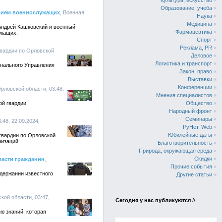
Культура, искусство
«
Образование, учеба
«
рием военнослужащих
, Военная
Наука
«
Медицина
«
Андрей Кашковский и военный
Фармацевтика
«
ужащих.
Спорт
«
Реклама, PR
«
гвардии по Орловской
Деловое
«
Логистика и транспорт
«
онального Управления
Закон, право
«
Выставки
«
Конференции
«
рловской области, 03:48,
Мнения специалистов
«
ой гвардии!
Общество
«
Народный фронт
«
Семинары
«
:48, 22.09.2024
РуНет, Web
«
Юбилейные даты
«
гвардии по Орловской
низаций.
Благотворительность
«
Природа, окружающая среда
«
Скидки
«
ласти гражданин
,
Прочие события
«
держании известного
Другие статьи
«
кой области, 03:47,
Сегодня у нас публикуются
//
ю знаний, которая