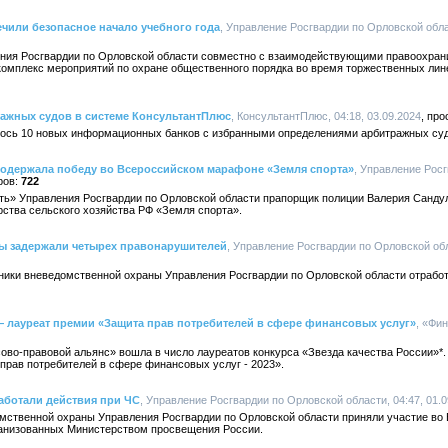
чили безопасное начало учебного года
, Управление Росгвардии по Орловской облас
ния Росгвардии по Орловской области совместно с взаимодействующими правоохран
омплекс мероприятий по охране общественного порядка во время торжественных ли
ажных судов в системе КонсультантПлюс
, КонсультантПлюс, 04:18, 03.09.2024
ось 10 новых информационных банков с избранными определениями арбитражных суд
 одержала победу во Всероссийском марафоне «Земля спорта»
, Управление Рос
722
» Управления Росгвардии по Орловской области прапорщик полиции Валерия Сандул
тва сельского хозяйства РФ «Земля спорта».
цы задержали четырех правонарушителей
, Управление Росгвардии по Орловской обл
ники вневедомственной охраны Управления Росгвардии по Орловской области отработ
 лауреат премии «Защита прав потребителей в сфере финансовых услуг»
, «Фи
ово-правовой альянс» вошла в число лауреатов конкурса «Звезда качества России»*.
прав потребителей в сфере финансовых услуг - 2023».
аботали действия при ЧС
, Управление Росгвардии по Орловской области, 04:47, 01.0
мственной охраны Управления Росгвардии по Орловской области приняли участие во
ганизованных Министерством просвещения России.