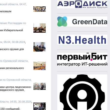
вской области, 04:47,
анизовали
вление Росгвардии по
нии Избирательной
, 05:04, 30.08.2024
анского оружия для
по Орловской области,
ании регионального
ии по Орловской области,
ики центра лицензионно-
ажданского оружия,
ласти, 04:55, 30.08.2024
 150 сообщений,