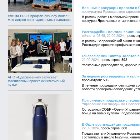
Военные прокуроры провели в 
прокуратура Ярославского гарнизона
«Лента PRO» продала бизнесу более 5
В рамках работы мобильной приемн
млн литров прохладительных напитков
прокурор Ярославского гарнизона п
Росгвардейцы почтили память же
области, 03:48, 22.09.2024
В рамках Всероссийской акции «Наш
Росгвардии провели профилактическ
Генерал армии Виктор Золотов п
22.09.2024
592
Уважаемые руководители, дорогие п
За неделю росгвардейцы изъяли
АНО «Вдохновение» запускает
596
масштабный проект «Инклюзивный
путь»
В течение прошедших семи дней со
области проверили соблюдение уста
При силовой поддержке спецназ
Управление Росгвардии по Орловско
Сотрудники СОБР «Орел» Управлени
бойца на голых кулаках, подозрева
В Орле росгвардейцы поздравил
22.09.2024
600
Представители Управления Росгвард
состоялась в школе №29 им. кавал