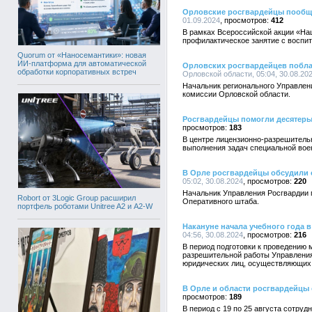
Орловские росгвардейцы пообща
01.09.2024
412
В рамках Всероссийской акции «На
профилактическое занятие с воспи
Quorum от «Наносемантики»: новая
ИИ-платформа для автоматической
Орловских росгвардейцев побла
обработки корпоративных встреч
Орловской области, 05:04, 30.08.20
Начальник регионального Управлен
комиссии Орловской области.
Росгвардейцы помогли десятеры
183
В центре лицензионно-разрешитель
выполнения задач специальной вое
В Орле росгвардейцы обсудили
05:02, 30.08.2024
220
Начальник Управления Росгвардии 
Robort от 3Logic Group расширил
Оперативного штаба.
портфель роботами Unitree A2 и A2-W
Накануне начала учебного года 
04:56, 30.08.2024
216
В период подготовки к проведению
разрешительной работы Управления
юридических лиц, осуществляющих 
В Орле и области росгвардейцы 
189
В период с 19 по 25 августа сотру