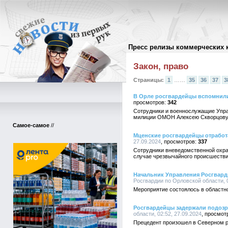
Пресс релизы коммерческих 
Архив пресс-релизов
//
Закон, право
Страницы:
1
……
35
36
37
3
В Орле росгвардейцы вспомнили
342
Сотрудники и военнослужащие Упра
милиции ОМОН Алексею Скворцову
Самое-самое
//
Мценские росгвардейцы отрабо
27.09.2024
337
Сотрудники вневедомственной охра
случае чрезвычайного происшествия
Начальник Управления Росгварди
Росгвардии по Орловской области, 0
Мероприятие состоялось в областн
Росгвардейцы задержали подозр
области, 02:52, 27.09.2024
Прецедент произошел в Северном р