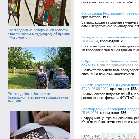
поступивших с охраняемых объекто
Сотрудники Росгвардии пресекли
399
За прошедшие выходные экипажи в
административного законодательст
Росгвардеец из Запорожской области
стал призером международной премии
За неделю орловские росгварде
«Мы вместе»
30.08.2024
293
По итогам прошедших семи дней со
78 проверок владельцев гражданско
В Ярославской области военные
войсках
, Военная прокуратура Ярос
В августе текущего года прокурорс
сплочение воинских коллективов.
В Орле росгвардейцы уточняют 
17:29, 25.08.2024
553
Росгвардейцы обеспечили
Личный состав подразделений внев
безопасность во время празднования
регионального филиала ФГУП «Охра
Дня ВДВ
Росгвардейцы проверяют владел
25.08.2024
556
Сотрудники центра лицензионно-ра
КУ «Орелоблохотучреждение» прин
Страницы:
1
2
3
4
5
6
7