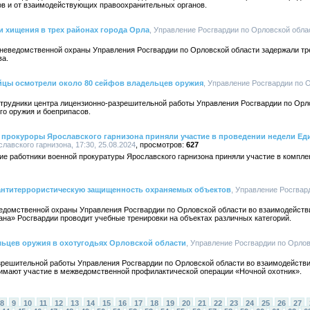
в и от взаимодействующих правоохранительных органов.
 хищения в трех районах города Орла
, Управление Росгвардии по Орловской облас
неведомственной охраны Управления Росгвардии по Орловской области задержали тр
ва.
йцы осмотрели около 80 сейфов владельцев оружия
, Управление Росгвардии по О
трудники центра лицензионно-разрешительной работы Управления Росгвардии по Орл
го оружия и боеприпасов.
 прокуроры Ярославского гарнизона приняли участие в проведении недели Ед
лавского гарнизона, 17:30, 25.08.2024
627
кие работники военной прокуратуры Ярославского гарнизона приняли участие в компл
антитеррористическую защищенность охраняемых объектов
, Управление Росгвар
едомственной охраны Управления Росгвардии по Орловской области во взаимодейств
на» Росгвардии проводит учебные тренировки на объектах различных категорий.
ьцев оружия в охотугодьях Орловской области
, Управление Росгвардии по Орлов
зрешительной работы Управления Росгвардии по Орловской области во взаимодейств
имают участие в межведомственной профилактической операции «Ночной охотник».
8
9
10
11
12
13
14
15
16
17
18
19
20
21
22
23
24
25
26
27