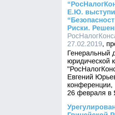
“РосНалогКо
Е.Ю. выступ
“Безопасност
Риски. Решен
РосНалогКонса
27.02.2019
Генеральный 
юридической 
"РосНалогКон
Евгений Юрье
конференции, 
26 февраля в 
Урегулирова