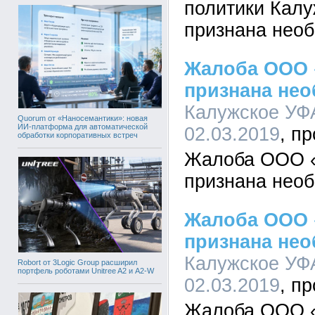
политики Калу
признана нео
Жалоба ООО
признана не
Калужское УФА
Quorum от «Наносемантики»: новая
ИИ-платформа для автоматической
02.03.2019
обработки корпоративных встреч
Жалоба ООО 
признана нео
Жалоба ООО
признана не
Калужское УФА
Robort от 3Logic Group расширил
портфель роботами Unitree A2 и A2-W
02.03.2019
Жалоба ООО