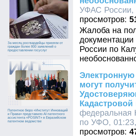
необоснован
УФАС России, 
5
Жалоба на по
документации 
За месяц росгвардейцы приняли от
России по Кал
граждан более 800 заявлений о
предоставлении госуслуг
необоснованн
Электронную
могут получи
Удостоверяю
Кадастровой
федеральная 
Патентное бюро «Институт Инноваций
и Права» представило AI-патентного
ассистента «POSINT» в Евразийском
по УФО, 01:23,
патентном ведомстве
4