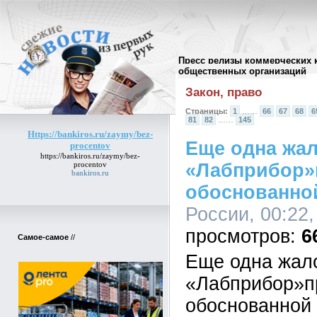
Пресс релизы коммерческих 
Архив пресс-релизов
//
общественных организаций
Закон, право
Страницы:
1
……
66
67
68
6
81
82
……
145
Https://bankiros.ru/zaymy/bez-
Еще одна жа
procentov
https://bankiros.ru/zaymy/bez-
procentov
«Лабприбор»
bankiros.ru
обоснованно
России, 00:22,
6
Самое-самое
//
Еще одна жа
«Лабприбор»п
обоснованной