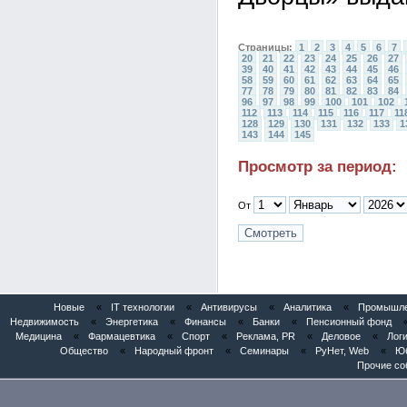
Страницы:
1
2
3
4
5
6
7
20
21
22
23
24
25
26
27
39
40
41
42
43
44
45
46
58
59
60
61
62
63
64
65
77
78
79
80
81
82
83
84
96
97
98
99
100
101
102
112
113
114
115
116
117
11
128
129
130
131
132
133
1
143
144
145
Просмотр за период:
От
Новые
«
IT технологии
«
Антивирусы
«
Аналитика
«
Промышлен
Недвижимость
«
Энергетика
«
Финансы
«
Банки
«
Пенсионный фонд
Медицина
«
Фармацевтика
«
Спорт
«
Реклама, PR
«
Деловое
«
Логи
Общество
«
Народный фронт
«
Семинары
«
РуНет, Web
«
Юб
Прочие со