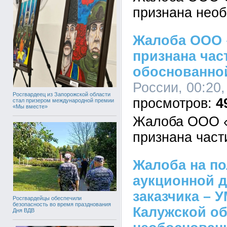
признана нео
Жалоба ООО
признана час
обоснованно
России, 00:20,
Росгвардеец из Запорожской области
4
стал призером международной премии
«Мы вместе»
Жалоба ООО
признана част
Жалоба на п
аукционной 
заказчика – 
Росгвардейцы обеспечили
безопасность во время празднования
Калужской об
Дня ВДВ