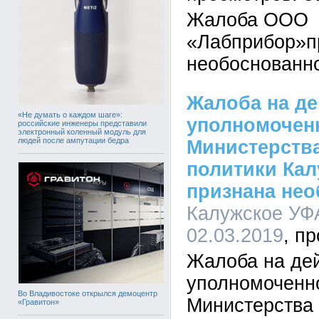
Жалоба ООО
«Лабприбор»п
необоснованн
Жалоба на д
«Не думать о каждом шаге»:
уполномоченн
российские инженеры представили
электронный коленный модуль для
людей после ампутации бедра
Министерства
политики Кал
признана не
Калужское УФА
02.03.2019
Жалоба на де
уполномоченно
Во Владивостоке открылся демоцентр
Министерства 
«Гравитон»