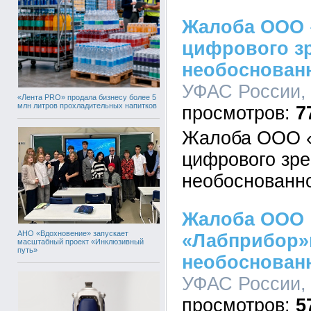
Жалоба ООО 
цифрового з
необоснован
УФАС России, 
«Лента PRO» продала бизнесу более 5
млн литров прохладительных напитков
7
Жалоба ООО 
цифрового зре
необоснованн
Жалоба ООО
АНО «Вдохновение» запускает
«Лабприбор»
масштабный проект «Инклюзивный
путь»
необоснован
УФАС России, 
5