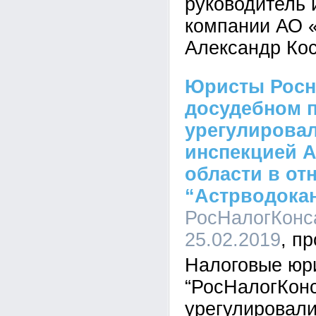
руководитель 
компании АО 
Александр Кос
Юристы Росн
досудебном 
урегулировал
инспекцией А
области в от
“Астрводока
РосНалогКонса
25.02.2019
Налоговые юр
“РосНалогКонс
урегулировали