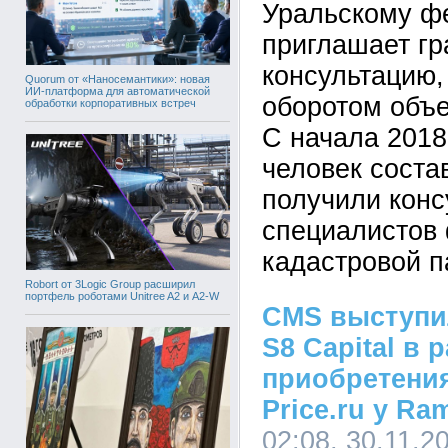
Уральскому ф
приглашает гр
консультацию,
Quorum от «Наносемантики»: новая
ИИ-платформа для автоматической
оборотом объе
обработки корпоративных встреч
С начала 2018
человек соста
получили конс
специалистов
кадастровой п
Robort от 3Logic Group расширил
портфель роботами Unitree A2 и A2-W
CMS выступи
S8 Capital в 
приобретени
Price.ru у Ra
02:08, 30.11.2