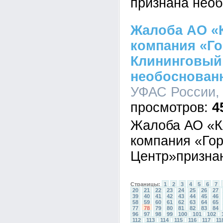
признана нео
Жалоба АО «
компания «Г
Клининговый
необоснован
УФАС России, 
4
Жалоба АО «К
компания «Го
Центр»призна
Страницы:
1
2
3
4
5
6
7
20
21
22
23
24
25
26
27
39
40
41
42
43
44
45
46
58
59
60
61
62
63
64
65
77
78
79
80
81
82
83
84
96
97
98
99
100
101
102
112
113
114
115
116
117
11