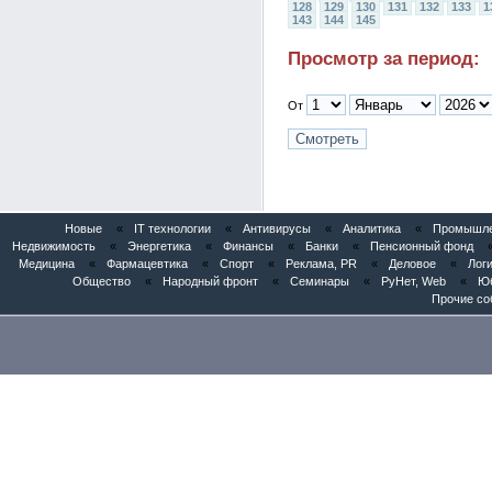
128
129
130
131
132
133
1
143
144
145
Просмотр за период:
От
Новые
«
IT технологии
«
Антивирусы
«
Аналитика
«
Промышлен
Недвижимость
«
Энергетика
«
Финансы
«
Банки
«
Пенсионный фонд
Медицина
«
Фармацевтика
«
Спорт
«
Реклама, PR
«
Деловое
«
Логи
Общество
«
Народный фронт
«
Семинары
«
РуНет, Web
«
Юб
Прочие со