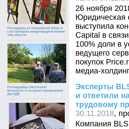
26 ноября 201
Юридическая 
выступила кон
Росгвардеец из Запорожской области
стал призером международной премии
Capital в связ
«Мы вместе»
100% доли в у
ведущего серв
покупок Price.
медиа-холдинг
Эксперты BL
Росгвардейцы обеспечили
безопасность во время празднования
и ответили н
Дня ВДВ
трудовому п
30.11.2018
Компания BLS