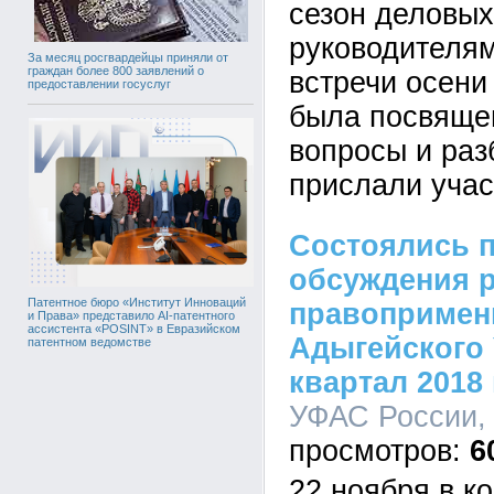
сезон деловых
руководителя
За месяц росгвардейцы приняли от
граждан более 800 заявлений о
встречи осени
предоставлении госуслуг
была посвяще
вопросы и раз
прислали учас
Состоялись 
обсуждения р
Патентное бюро «Институт Инноваций
правопримен
и Права» представило AI-патентного
ассистента «POSINT» в Евразийском
Адыгейского 
патентном ведомстве
квартал 2018
УФАС России, 
6
22 ноября в к