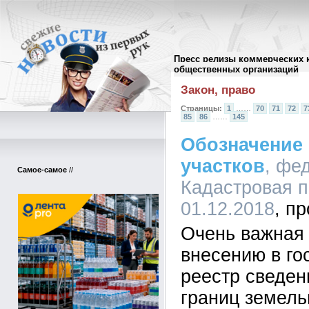
Пресс релизы коммерческих 
Архив пресс-релизов
//
общественных организаций
Закон, право
Страницы:
1
……
70
71
72
7
85
86
……
145
Обозначение
участков
, фе
Самое-самое
//
Кадастровая п
01.12.2018
Очень важная
внесению в го
реестр сведен
границ земель