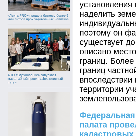
установления 
наделить земе
«Лента PRO» продала бизнесу более 5
млн литров прохладительных напитков
индивидуальн
поэтому он фа
существует до 
описано место
границ. Более
границ частно
АНО «Вдохновение» запускает
впоследствии 
масштабный проект «Инклюзивный
путь»
территории уч
землепользов
Федеральная
палата прове
кадастровых