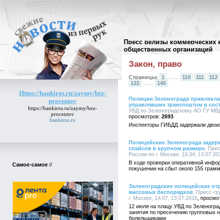
Пресс релизы коммерческих 
Архив пресс-релизов
//
общественных организаций
Закон, право
Страницы:
1
……
110
111
112
122
……
145
Https://bankiros.ru/zaymy/bez-
Полиция Зеленограда привлекла 
procentov
управлявших транспортом в сос
https://bankiros.ru/zaymy/bez-
УВД по Зеленоградскому АО ГУ МВД Р
procentov
2693
bankiros.ru
Инспекторы ГИБДД задержали двоих 
Полицейские Зеленограда задер
спайсов в крупном размере
, Пре
России по г. Москве, 16:34, 13.07.20
В ходе проверки оперативной инфо
Самое-самое
//
покушении на сбыт около 155 грамм
Зеленоградские полицейские отр
массовых беспорядков
, Пресс-г
г. Москве, 14:07, 13.07.2016
12 июля на плацу УВД по Зеленогр
занятия по пресечению групповых
болельщиками