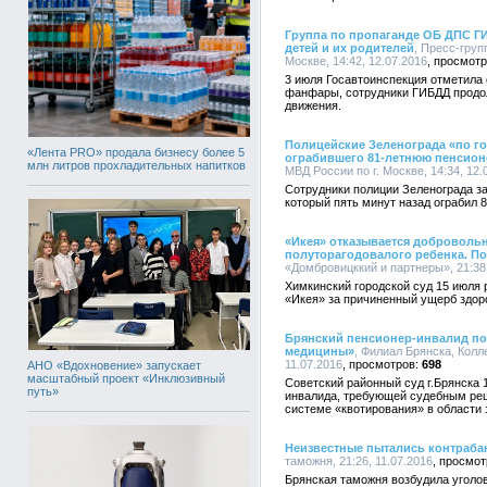
Группа по пропаганде ОБ ДПС ГИ
детей и их родителей
, Пресс-груп
Москве, 14:42, 12.07.2016
3 июля Госавтоинспекция отметила
фанфары, сотрудники ГИБДД продол
движения.
Полицейские Зеленограда «по го
«Лента PRO» продала бизнесу более 5
ограбившего 81-летнюю пенсион
млн литров прохладительных напитков
МВД России по г. Москве, 14:34, 12.
Сотрудники полиции Зеленограда за
который пять минут назад ограбил 
«Икея» отказывается добровольн
полуторагодовалого ребенка. По
«Домбровицккий и партнеры», 21:38,
Химкинский городской суд 15 июля 
«Икея» за причиненный ущерб здор
Брянский пенсионер-инвалид по
медицины»
, Филиал Брянска, Колл
11.07.2016
698
АНО «Вдохновение» запускает
масштабный проект «Инклюзивный
Советский районный суд г.Брянска 
путь»
инвалида, требующей судебным реш
системе «квотирования» в области
Неизвестные пытались контраба
таможня, 21:26, 11.07.2016
Брянская таможня возбудила уголов