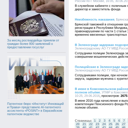
России по г. Москве, 16:05, 30.06.20
В служебном кабинете с поличным 
директор и заместитель фонда
Неизбежность наказания
, Брянска
Брянской таможней в отношении гр
регистрации в Республике Молдова
правонарушении по части 1 статьи
временно ввезенных транспортных 
За месяц росгвардейцы приняли от
граждан более 800 заявлений о
В Зеленограде задержан подозр
предоставлении госуслуг
Зеленоградскому АО ГУ МВД России п
Сотрудники полиции Зеленограда з
совершении мошеннических действи
Полицейские в Зеленограде зад
Зеленоградскому АО ГУ МВД России п
Сотрудниками полиции, при ночном
округа, задержан мужчина с курит
В июне в Комсомольском районе
полном объёме
, УПФР в Комсомо
10:25, 29.06.2016
2675
В июне 2016 года начисление и вып
Патентное бюро «Институт Инноваций
компетенции Пенсионного фонда Ро
и Права» представило AI-патентного
полном объеме.
ассистента «POSINT» в Евразийском
патентном ведомстве
Страницы:
1
2
3
4
5
6
7
20
21
22
23
24
25
26
27
39
40
41
42
43
44
45
46