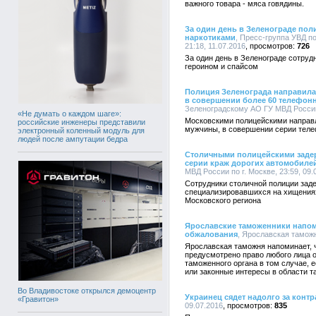
важного товара - мяса говядины.
За один день в Зеленограде пол
наркотиками
, Пресс-группа УВД п
21:18, 11.07.2016
726
За один день в Зеленограде сотруд
героином и спайсом
Полиция Зеленограда направила
в совершении более 60 телефон
Зеленоградскому АО ГУ МВД России п
«Не думать о каждом шаге»:
Московскими полицейскими направл
российские инженеры представили
мужчины, в совершении серии тел
электронный коленный модуль для
людей после ампутации бедра
Столичными полицейскими задер
серии краж дорогих автомобиле
МВД России по г. Москве, 23:59, 09.
Сотрудники столичной полиции заде
специализировавшихся на хищения
Московского региона
Ярославские таможенники напом
обжалования
, Ярославская таможн
Ярославская таможня напоминает,
предусмотрено право любого лица о
таможенного органа в том случае, 
или законные интересы в области т
Во Владивостоке открылся демоцентр
Украинец сядет надолго за конт
«Гравитон»
09.07.2016
835