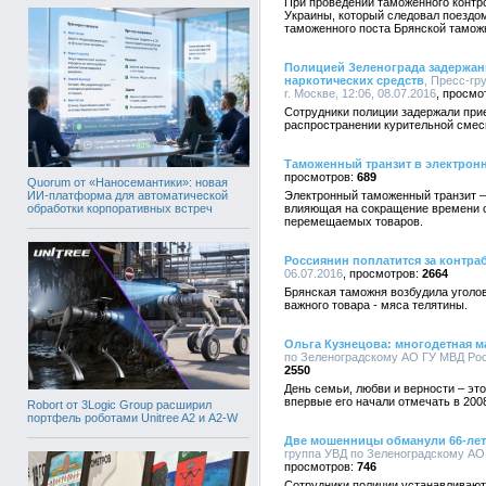
При проведении таможенного контр
Украины, который следовал поездо
таможенного поста Брянской тамож
Полицией Зеленограда задержан
наркотических средств
, Пресс-гр
г. Москве, 12:06, 08.07.2016
Сотрудники полиции задержали при
распространении курительной смес
Таможенный транзит в электрон
689
Quorum от «Наносемантики»: новая
ИИ-платформа для автоматической
Электронный таможенный транзит –
обработки корпоративных встреч
влияющая на сокращение времени 
перемещаемых товаров.
Россиянин поплатится за контра
06.07.2016
2664
Брянская таможня возбудила уголов
важного товара - мяса телятины.
Ольга Кузнецова: многодетная м
по Зеленоградскому АО ГУ МВД Росси
2550
День семьи, любви и верности – эт
впервые его начали отмечать в 200
Robort от 3Logic Group расширил
портфель роботами Unitree A2 и A2-W
Две мошенницы обманули 66-лет
группа УВД по Зеленоградскому АО Г
746
Сотрудники полиции устанавливают