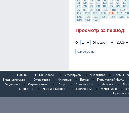
58
59
60
61
62
63
64
65
77
78
79
80
81
82
83
84
96
97
98
99
100
101
102
112
113
114
115
116
117
11
128
129
130
131
132
133
1
143
144
145
Просмотр за период:
От
Новые
«
IT технологии
«
Антивирусы
«
Аналитика
«
Промышлен
Недвижимость
«
Энергетика
«
Финансы
«
Банки
«
Пенсионный фонд
Медицина
«
Фармацевтика
«
Спорт
«
Реклама, PR
«
Деловое
«
Логи
Общество
«
Народный фронт
«
Семинары
«
РуНет, Web
«
Юб
Прочие со