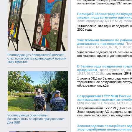
жительницы Зеленограда 337 тысяч
Полицией Зеленограда возбужде
лицами, подвергнутыми админис
Зеленоградскому АО ГУ МВД России п
Установлено, что один из задержан
2020 года
Участковыми полиции по района
деятельность наркопритона
, Пр
России по г. Москве, 07:58, 05.07.20
Участковые задержали 21-летнего ж
Росгвардеец из Запорожской области
его квартире притона для потребле
стал призером международной премии
«Мы вместе»
В Зеленограде поздравили сот
праздником
, Пресс-группа УВД по
10:17, 02.07.2016
2949
1 июля в УВД по Зеленоградскому А
торжественное поздравление сотру
образования службы
Сотрудниками ГУУР МВД России 
занимавшаяся кражами автомоб
МВД России по г. Москве, 14:33, 01.
Оперативниками ГУУР МВД России 
Зеленоградскому АО задержаны тро
специализирующейся на хищениях 
Росгвардейцы обеспечили
безопасность во время празднования
Дня ВДВ
Зеленоградские полицейские за
злоупотреблении полномочиями