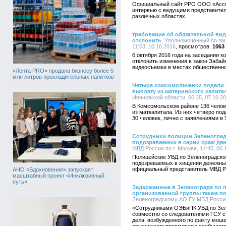
Официальный сайт РРО ООО «Ассоц
интервью с ведущими представител
различных областях.
требование об обязательной вид
отклонить
, Уполномоченный по за
11:53, 10.10.2016
1063
6 октября 2016 года на заседании 
отклонить изменения в закон Забай
видеосъемки в местах общественног
«Лента PRO» продала бизнесу более 5
млн литров прохладительных напитков
Четыре комсомольчанки подали 
выплату из материнского капита
Ивановской области, 06:35, 07.10.2
В Комсомольском районе 136 челов
из маткапитала. Из них четверо по
30 человек, лично с заявлениями в
Сотрудники полиции Зеленоград
подозреваемых в серии краж ден
МВД России по г. Москве, 14:45, 06.
Полицейские УВД по Зеленоградско
подозреваемых в хищении денежных
официальный представитель МВД Р
АНО «Вдохновение» запускает
масштабный проект «Инклюзивный
путь»
Задержанные в Зеленограде по 
организованной группы также п
Зеленоградскому АО ГУ МВД России п
«Сотрудниками ОЭБиПК УВД по Зел
совместно со следователями ГСУ ст
дела, возбужденного по факту мош