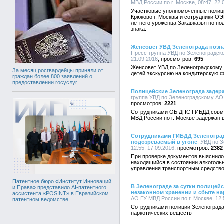
МВД России по г. Москве, 08:47, 22.
Участковые уполномоченные полиц
Крюково г. Москвы и сотрудники О
летнего уроженца Закавказья по по
знака.
Женсовет УВД Зеленограда позна
Пресс-группа УВД по Зеленоградско
21.09.2016
695
Женсовет УВД по Зеленоградскому 
За месяц росгвардейцы приняли от
детей экскурсию на кондитерскую ф
граждан более 800 заявлений о
предоставлении госуслуг
Полицейские Зеленограда задерж
группа УВД по Зеленоградскому АО Г
2221
Сотрудниками ОБ ДПС ГИБДД совме
МВД России по г. Москве задержан 
Сотрудниками ГИБДД Зеленоград
подозреваемый в угоне
, УВД по 
12:55, 17.09.2016
2382
При проверке документов выяснило
находящийся в состоянии алкогольн
управления транспортным средство
Патентное бюро «Институт Инноваций
В Зеленограде за сутки полицей
и Права» представило AI-патентного
незаконном хранении и сбыте н
ассистента «POSINT» в Евразийском
АО ГУ МВД России по г. Москве, 12:
патентном ведомстве
Сотрудниками полиции Зеленограда
наркотических веществ