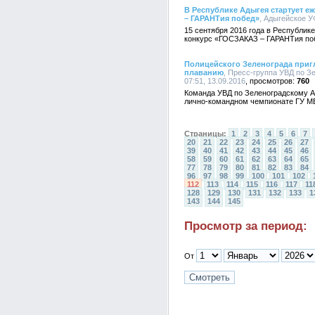
В Республике Адыгея стартует 
– ГАРАНТия побед»
, Адыгейское У
15 сентября 2016 года в Республик
конкурс «ГОСЗАКАЗ – ГАРАНТия по
Полицейского Зеленограда приг
плаванию
, Пресс-группа УВД по З
07:51, 13.09.2016
760
Команда УВД по Зеленоградскому А
лично-командном чемпионате ГУ МВ
Страницы:
1
2
3
4
5
6
7
20
21
22
23
24
25
26
27
39
40
41
42
43
44
45
46
58
59
60
61
62
63
64
65
77
78
79
80
81
82
83
84
96
97
98
99
100
101
102
112
113
114
115
116
117
11
128
129
130
131
132
133
1
143
144
145
Просмотр за период:
От