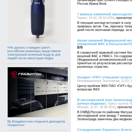
организации преступного сообщест
России Ирина Волк.
7 важных изменений законодател
Гарант, 15:02, 04.10.2016
В текущем месяце вступают в силу
правовых актов. Так, зарплату тепе
дней после окончания периода, за 
Архив решений Федеральной ан
управлений ФАС в Консультант
«Не думать о каждом шаге»:
879
российские инженеры представили
В справочной правовой системе Ко
электронный коленный модуль для
решений ФАС и УФАС». Он содержи
людей после ампутации бедра
(Федеральной антимонопольной слу
принятые по результатам рассмотр
различных отраслях.
Холдинг «ГИТ» открывает всеро
Инновационные Технологии, 11:53, 3
Центр проблем ЖКХ ПАО «ГИТ» буд
вопросам ЖКХ
В лесопарковой зоне Зеленогра
ручных медвежат
, Пресс-группа У
Москве, 11:47, 30.09.2016
В ОМВД России по районам Матушки
лесопарковой зоне между 7 микро
Зеленограда замечены два медвеж
Во Владивостоке открылся демоцентр
«Гравитон»
Сотрудниками Охранного Агентс