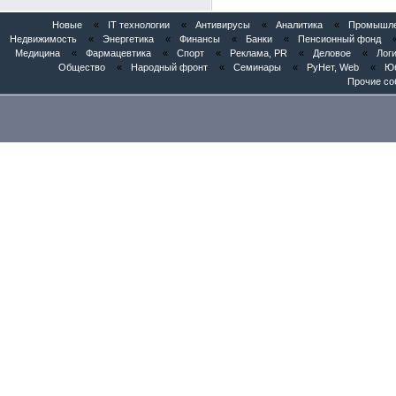
Новые
«
IT технологии
«
Антивирусы
«
Аналитика
«
Промышлен
Недвижимость
«
Энергетика
«
Финансы
«
Банки
«
Пенсионный фонд
Медицина
«
Фармацевтика
«
Спорт
«
Реклама, PR
«
Деловое
«
Логи
Общество
«
Народный фронт
«
Семинары
«
РуНет, Web
«
Юб
Прочие со