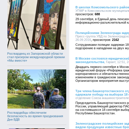
В школах Комсомольского район
УПФР в Комсомольском муниципальн
688
29 сентября, в Единый день пенсио
информационно-разъяснительной к
Полицейскими Зеленограда заде
Пресс-группа УВД по Зеленоградско
26.09.2016
2162
Сотрудниками полиции задержан 18
подозрению в нападении на двух му
Росгвардеец из Запорожской области
стал призером международной премии
В Москве состоялся юридически
«Мы вместе»
законодательства
, Гарант, 12:51, 
Двадцать первого сентября в Моск
юридический форум «Реформа граж
корпоративного и обязательственн
изменениям в гражданском законода
Организатором мероприятия выступ
Три члена Башкортостанского о
одержали победу на выборах 18 
отделение Союза машиностроителей 
Председатель Башкортостанского р
России, управляющий директор ПА
на состоявшихся 18 сентября выбор
Росгвардейцы обеспечили
Республики Башкортостан.
безопасность во время празднования
Дня ВДВ
Зеленоградские полицейские за
видом продукции известных бр