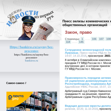
Пресс релизы коммерческих 
Архив пресс-релизов
//
общественных организаций
Закон, право
Страницы:
1
……
106
107
108
118
……
145
Https://bankiros.ru/zaymy/bez-
Сотрудники зеленоградской пол
procentov
Лужниках
, Пресс-группа УВД по З
https://bankiros.ru/zaymy/bez-
14:07, 14.10.2016
2601
procentov
8 октября в Олимпийском комплекс
bankiros.ru
праздник ГУ МВД России по г. Моск
внутренних дел, в котором приняли
ГУ МВД России по г. Москве.
Правомерность передачи антим
об ущемлении доминирующим хо
Самое-самое
//
Роспотребнадзор, подержана Ар
Адыгейское УФАС России, 15:07, 13
Арбитражный суд Северо-Кавказско
гражданки Н. на решение, принято
Арбитражным судом Республики Ад
Ведущие донские юристы делятс
релизов, 10:20, 11.10.2016