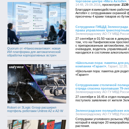
торговом центре «Мега Актобе»
,
14:48, 29.09.2016
2139
Благодаря взаимодействию работни
Актобе» с сотрудниками охранной 
пресечены 4 кражи товаров из бути
Сотрудники ГИБДД Зеленограда 
права управления транспортным
Зеленоградскому АО ГУ МВД России п
27 сентября в 01:50 часов в дежу
том, что на Панфиловском проспек
с припаркованным автомобилем, по
Quorum от «Наносемантики»: новая
очевидцев, водитель управлявший
ИИ-платформа для автоматической
находился в состоянии алкогольног
обработки корпоративных встреч
«Школьная пора: памятка для ро
компании «Гарант»
, Гарант, 12:20,
«Школьная пора: памятка для роди
«Гарант»
Сотрудниками столичной полици
отряда спасена пропавшая 79-ле
Зеленоградскому АО ГУ МВД России п
27 сентября в 16.45 в отдел полиц
поступило заявление от жителя Зел
Robort от 3Logic Group расширил
Зеленоградские полицейские из
портфель роботами Unitree A2 и A2-W
Зеленоградскому АО ГУ МВД России п
Сотрудники уголовного розыска УВ
который в квартире 20 микрорайон
растения.