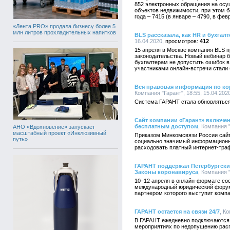
852 электронных обращения на осу
объектов недвижимости, при этом 
года – 7415 (в январе – 4790, в фев
«Лента PRO» продала бизнесу более 5
млн литров прохладительных напитков
BLS рассказала, как HR и бухгал
16.04.2020
412
15 апреля в Москве компания BLS 
законодательства. Новый вебинар 
бухгалтерам не допустить ошибок в
участниками онлайн-встречи стали 
Вся правовая информация по ко
Компания "Гарант", 18:55, 15.04.202
Cистема ГАРАНТ стала обновляться
Сайт компании «Гарант» включен
бесплатным доступом
, Компания "
АНО «Вдохновение» запускает
масштабный проект «Инклюзивный
Приказом Минкомсвязи России сайт 
путь»
социально значимый информационны
расходовать платный интернет-тра
ГАРАНТ поддержал Петербургск
Законы коронавируса
, Компания "
10–12 апреля в онлайн-формате со
международный юридический форум
партнером которого выступит компа
ГАРАНТ остается на связи 24/7
, К
В ГАРАНТ ежедневно подключаются
мероприятиях по недопущению расп