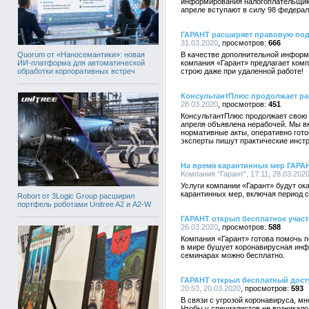
информирования налогоплательщико
апреле вступают в силу 98 федера
ГАРАНТ расширяет правовую под
31.03.2020
666
Quorum от «Наносемантики»: новая
В качестве дополнительной информ
ИИ-платформа для автоматической
компания «Гарант» предлагает комп
обработки корпоративных встреч
строю даже при удаленной работе!
КонсультантПлюс продолжает ра
28.03.2020
451
КонсультантПлюс продолжает свою ра
апреля объявлена нерабочей. Мы в
нормативные акты, оперативно гото
эксперты пишут практические инст
На время карантинных мер ГАРАН
Компания "Гарант", 17:11, 28.03.202
Услуги компании «Гарант» будут ок
карантинных мер, включая период с 
Robort от 3Logic Group расширил
портфель роботами Unitree A2 и A2-W
ГАРАНТ открыл бесплатное участ
26.03.2020
588
Компания «Гарант» готова помочь 
в мире бушует коронавирусная инфе
семинарах можно бесплатно.
ГАРАНТ открыл бесплатный дост
20:53, 20.03.2020
593
В связи с угрозой коронавируса, мн
Чтобы у специалистов не возникало