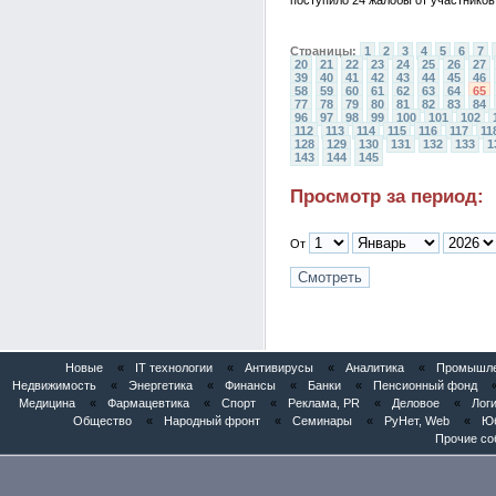
поступило 24 жалобы от участников
Страницы:
1
2
3
4
5
6
7
20
21
22
23
24
25
26
27
39
40
41
42
43
44
45
46
58
59
60
61
62
63
64
65
77
78
79
80
81
82
83
84
96
97
98
99
100
101
102
112
113
114
115
116
117
11
128
129
130
131
132
133
1
143
144
145
Просмотр за период:
От
Новые
«
IT технологии
«
Антивирусы
«
Аналитика
«
Промышлен
Недвижимость
«
Энергетика
«
Финансы
«
Банки
«
Пенсионный фонд
Медицина
«
Фармацевтика
«
Спорт
«
Реклама, PR
«
Деловое
«
Логи
Общество
«
Народный фронт
«
Семинары
«
РуНет, Web
«
Юб
Прочие со