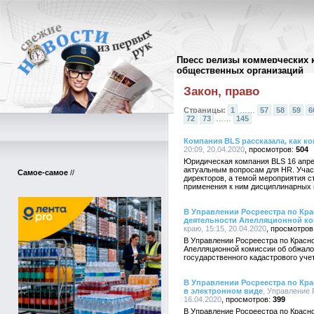
Пресс релизы коммерческих 
Архив пресс-релизов
//
общественных организаций
Закон, право
Страницы:
1
……
57
58
59
6
72
73
……
145
Компания BLS рассказала, как к
20:09, 20.04.2020
504
Юридическая компания BLS 16 апре
актуальным вопросам для HR. Участ
Самое-самое
//
директоров, а темой мероприятия с
применения к ним дисциплинарных 
В Управлении Росреестра по Кр
деятельности Апелляционной к
краю, 15:15, 20.04.2020
В Управлении Росреестра по Красн
Апелляционной комиссии об обжал
государственного кадастрового учет
В Управлении Росреестра по Кр
в электронном виде
, Управление 
16.04.2020
399
В Управление Росреестра по Красно