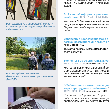
«Гарант» открыла доступ к миллио
задач.
BLS в онлайн-формате рассказал
чат-ботами
, BLS, 16:46, 19.03.2020
Компания BLS провела новый делов
Росгвардеец из Запорожской области
ситуации встреча впервые прошла в
стал призером международной премии
60 участников обсудили цифровые т
«Мы вместе»
работе.
Управление Роспотребнадзора пр
рамках Всемирного дня защиты 
457
15 марта во всем мире отмечается
этого события
Эксперты BLS объяснили, как ув
19:39, 12.03.2020
422
Компания BLS открыла весенний сез
марта эксперты и участники искали
персоналом: как без рисков увольня
Росгвардейцы обеспечили
им компенсации?
безопасность во время празднования
Дня ВДВ
В Забайкалье на кадастровый уч
мире горнорудных комбинатов
,
19:26, 12.03.2020
522
Специалисты Управления Росреестр
собственности и поставили на госу
обогатительного комбината «Быстр