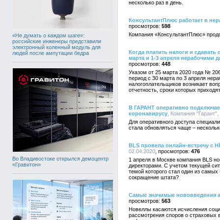
несколько раз в день.
КонсультантПлюс работает в нер
598
Компания «КонсультантПлюс» продол
«Не думать о каждом шаге»:
российские инженеры представили
электронный коленный модуль для
Когда платить налоги и сдавать 
людей после ампутации бедра
марта и 1-3 апреля нерабочими 
448
Указом от 25 марта 2020 года № 20
период с 30 марта по 3 апреля нера
налогоплательщиков возникает вопро
отчетность, сроки которых приход
В ГАРАНТ оперативно подключае
коронавирусу
, Компания "Гарант",
Для оперативного доступа специал
стала обновляться чаще – несколько
BLS провела онлайн-встречу с H
02.04.2020
476
Во Владивостоке открылся демоцентр
1 апреля в Москве компания BLS но
«Гравитон»
директорами. C учетом текущей си
темой которого стал один из самых
сокращение штата?
Самые значимые нововведения а
563
Новеллы касаются исчисления соци
рассмотрения споров о страховых 