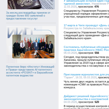
У забайкальцев остался один го
«дачной амнистии»
, Управление Р
11.03.2020
476
Специалисты Управления Росреестр
За месяц росгвардейцы приняли от
упрощённый порядок оформления с
граждан более 800 заявлений о
участках, предназначенных для веде
предоставлении госуслуг
17 марта в Чите проведут «День
Росреестра по Забайкальскому краю,
Специалисты Управления Росреест
следующей дате проведения «Дня 
Забайкальского края».
Состоялись публичные обсужден
практики Адыгейского УФАС Росс
06.03.2020
556
Сегодня, под председательством р
Хапачева, прошли публичные обсуж
Управления за 2019 год в сфере ан
законодательства о госзакупках и за
Патентное бюро «Институт Инноваций
и Права» представило AI-патентного
ассистента «POSINT» в Евразийском
Приглашаем журналистов для уча
патентном ведомстве
"Гарант", 16:33, 05.03.2020
Чуть менее двух недель остается д
номинации «СМИ за правовую Росс
конкурса.
Дайджест решений Адыгейского
законодательства о контрактной
04.03.2020
520
В период осуществления контроля с 0