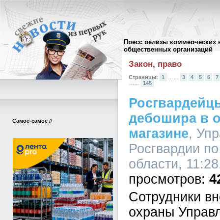
Пресс релизы коммерческих 
Архив пресс-релизов
//
общественных организаций
Закон, право
Страницы:
1
……
3
4
5
6
7
……
145
Росгвардейц
дебошира в 
Самое-самое
//
магазине
, Уп
Росгвардии по
области, 11:28
4
Сотрудники в
охраны Управ