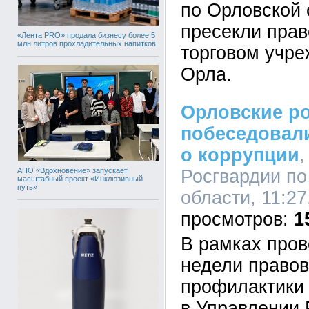
по Орловской 
пресекли пра
«Лента PRO» продала бизнесу более 5
млн литров прохладительных напитков
торговом учре
Орла.
Орловские р
побеседовал
о коррупции
,
АНО «Вдохновение» запускает
Росгвардии по
масштабный проект «Инклюзивный
путь»
области, 11:27
1
В рамках пров
недели правов
профилактики
в Управлении 