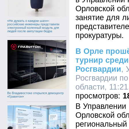
Орловской об
занятие для л
«Не думать о каждом шаге»:
представител
российские инженеры представили
электронный коленный модуль для
людей после ампутации бедра
прокуратуры.
В Орле прош
турнир среди
Росгвардии
,
Росгвардии по
области, 11:21
Во Владивостоке открылся демоцентр
1
«Гравитон»
В Управлении 
Орловской об
региональный