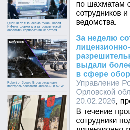
по шахматам 
сотрудников 
ведомства.
Quorum от «Наносемантики»: новая
ИИ-платформа для автоматической
обработки корпоративных встреч
За неделю со
лицензионно
разрешитель
выдали более
в сфере обор
Управление Ро
Robort от 3Logic Group расширил
портфель роботами Unitree A2 и A2-W
Орловской обл
20.02.2026
В течение пр
сотрудники по
лицензионно-