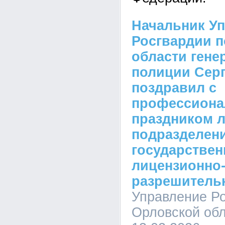
Начальник У
Росгвардии 
области гене
полиции Сер
поздравил c
профессион
праздником 
подразделен
государствен
лицензионно
разрешитель
Управление Ро
Орловской обл