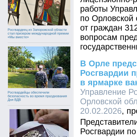
работы Управ
по Орловской 
от граждан 31
Росгвардеец из Запорожской области
стал призером международной премии
вопросам пре
«Мы вместе»
государственн
В Орле предс
Росгвардии п
в ярмарке ва
Управление Ро
Росгвардейцы обеспечили
безопасность во время празднования
Орловской обл
Дня ВДВ
20.02.2026
Представител
Росгвардии по