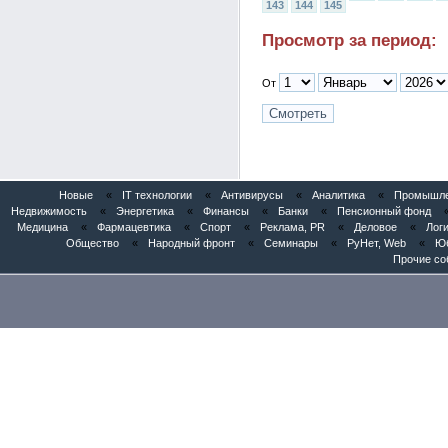
143
144
145
Просмотр за период:
От
Новые
«
IT технологии
«
Антивирусы
«
Аналитика
«
Промышлен
Недвижимость
«
Энергетика
«
Финансы
«
Банки
«
Пенсионный фонд
Медицина
«
Фармацевтика
«
Спорт
«
Реклама, PR
«
Деловое
«
Логи
Общество
«
Народный фронт
«
Семинары
«
РуНет, Web
«
Юб
Прочие со