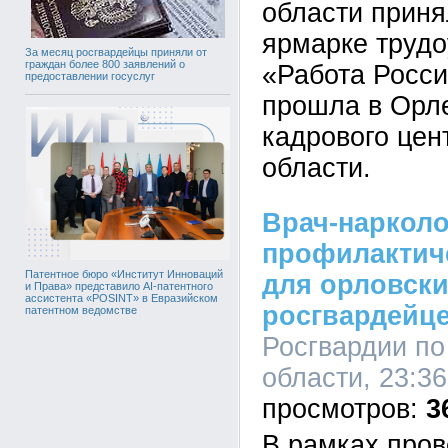
области приня
ярмарке трудо
За месяц росгвардейцы приняли от
граждан более 800 заявлений о
«Работа Росси
предоставлении госуслуг
прошла в Орл
кадрового цен
области.
Врач-нарколо
профилактич
Патентное бюро «Институт Инноваций
для орловск
и Права» представило AI-патентного
ассистента «POSINT» в Евразийском
росгвардейц
патентном ведомстве
Росгвардии по
области, 23:36
3
В рамках пров