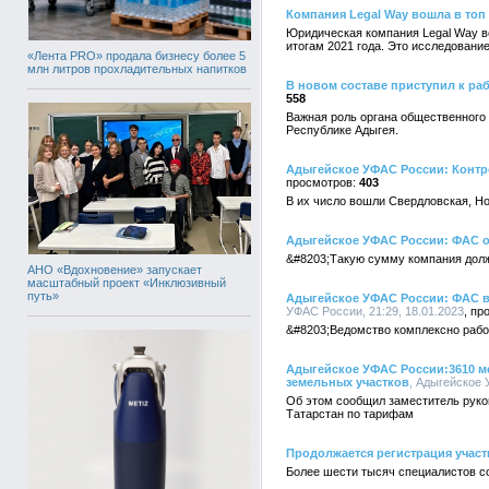
Компания Legal Way вошла в топ
Юридическая компания Legal Way в
итогам 2021 года. Это исследовани
«Лента PRO» продала бизнесу более 5
млн литров прохладительных напитков
В новом составе приступил к р
558
Важная роль органа общественного 
Республике Адыгея.
Адыгейское УФАС России: Контр
403
В их число вошли Свердловская, Но
Адыгейское УФАС России: ФАС о
&#8203;Такую сумму компания дол
АНО «Вдохновение» запускает
масштабный проект «Инклюзивный
путь»
Адыгейское УФАС России: ФАС в
УФАС России, 21:29, 18.01.2023
&#8203;Ведомство комплексно работ
Адыгейское УФАС России:3610 ме
земельных участков
, Адыгейское 
Об этом сообщил заместитель руко
Татарстан по тарифам
Продолжается регистрация участ
Более шести тысяч специалистов с