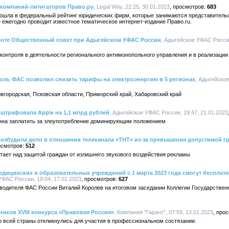
 компаний-литигаторов Право.ру
, Legal Way, 22:25, 30.01.2023
683
ошла в федеральный рейтинг юридических фирм, которые занимаются представительс
е ежегодно проводит известное тематическое интернет-издание Право.ru.
аботе Общественный совет при Адыгейском УФАС России
, Адыгейское УФАС России
контроля в деятельности регионального антимонопольного управления и в реализации
оль ФАС позволил снизить тарифы на электроэнергию в 5 регионах
, Адыгейское
вгородская, Псковская области, Приморский край, Хабаровский край
штрафовала Apple на 1,1 млрд рублей
, Адыгейское УФАС России, 19:47, 21.01.2023
жна заплатить за злоупотребление доминирующим положением
озбудила дело в отношении телеканала «ТНТ» из-за превышения допустимой г
512
ает над защитой граждан от излишнего звукового воздействия рекламы
дицинских и образовательных учреждений с 1 марта 2023 года смогут бесплатн
УФАС России, 19:04, 17.01.2023
627
водителя ФАС России Виталий Королев на итоговом заседании Коллегии Государствен
ников XVIII конкурса «Правовая Россия»
, Компания "Гарант", 07:59, 13.01.2023
о всей страны откликнулись для участия в профессиональном состязании.