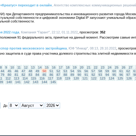
«Креатус» переходит в онлайн
, Агентство комплексных коммуникационных решений 
АКИ) при Департаменте предпринимательства и инновационного развития города Москв
уальной собственности и цифровой экономики Digital IP запускают уникальный образ
льной собственности.
я 2022 года
, Компания "Гарант", 22:12, 01.11.2022
352
ь положения 91 федерального акта, принятые на данный момент. Рассмотрим самые ин
спор против московского застройщика
, ЮФ "Инмар", 08:13, 28.10.2022
о защитила в суде права участника долевого строительства элитной недвижимости 
8
9
10
11
12
13
14
15
16
17
18
19
20
21
22
23
24
25
26
27
44
45
46
47
48
49
50
51
52
53
54
55
56
57
58
59
60
61
62
6
79
80
81
82
83
84
85
86
87
88
89
90
91
92
93
94
95
96
97
9
11
112
113
114
115
116
117
118
119
120
121
122
123
124
125
126
39
140
141
142
143
144
145
До