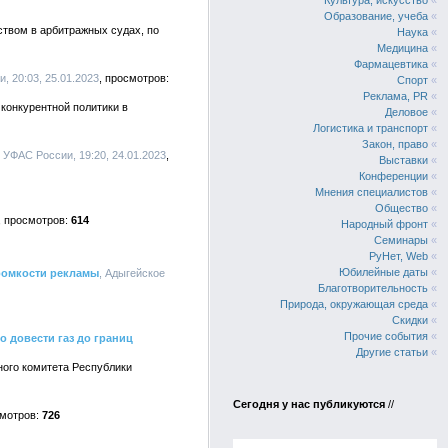
Культура, искусство
«
Образование, учеба
«
твом в арбитражных судах, по
Наука
«
Медицина
«
Фармацевтика
«
, 20:03, 25.01.2023
Спорт
«
Реклама, PR
«
 конкурентной политики в
Деловое
«
Логистика и транспорт
«
Закон, право
«
 УФАС России, 19:20, 24.01.2023
Выставки
«
Конференции
«
Мнения специалистов
«
Общество
«
614
Народный фронт
«
Семинары
«
РуНет, Web
«
Юбилейные даты
«
ромкости рекламы
, Адыгейское
Благотворительность
«
Природа, окружающая среда
«
Скидки
«
Прочие события
«
о довести газ до границ
Другие статьи
«
ного комитета Республики
Сегодня у нас публикуются
//
726