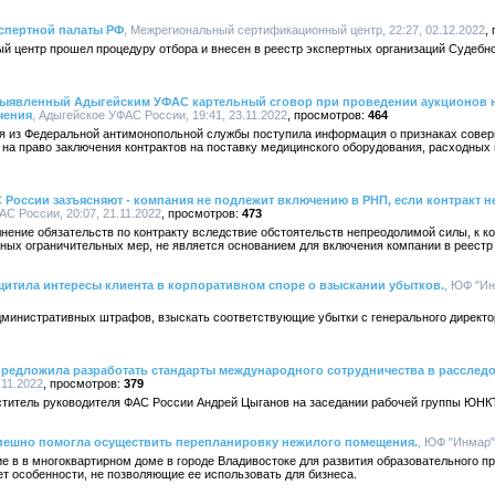
кспертной палаты РФ
, Межрегиональный сертификационный центр, 22:27, 02.12.2022
 центр прошел процедуру отбора и внесен в реестр экспертных организаций Судебн
ыявленный Адыгейским УФАС картельный сговор при проведении аукционов н
чения
, Адыгейское УФАС России, 19:41, 23.11.2022
464
я из Федеральной антимонопольной службы поступила информация о признаках совер
 на право заключения контрактов на поставку медицинского оборудования, расходных
России зазъясняют - компания не подлежит включению в РНП, если контракт н
АС России, 20:07, 21.11.2022
473
нение обязательств по контракту вследствие обстоятельств непреодолимой силы, к 
енных ограничительных мер, не является основанием для включения компании в реест
итила интересы клиента в корпоративном споре о взыскании убытков.
, ЮФ "Ин
дминистративных штрафов, взыскать соответствующие убытки с генерального директор
редложила разработать стандарты международного сотрудничества в расследо
.11.2022
379
ститель руководителя ФАС России Андрей Цыганов на заседании рабочей группы ЮНК
ешно помогла осуществить перепланировку нежилого помещения.
, ЮФ "Инмар",
 в в многоквартирном доме в городе Владивостоке для развития образовательного про
т особенности, не позволяющие ее использовать для бизнеса.