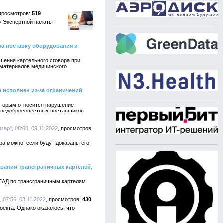
519
о-Экспертной палаты
а поставку оборудования и
шения картельного сговора при
 материалов медицинского
е исполнен из-за ограничений
которым относится нарушение
р недобросовестных поставщиков
мар", 08:00, 09.11.2022
а можно, если будут доказаны его
вании трансграничных картелей
,
ТАД по трансграничным картелям
 07:56, 03.11.2022
430
екта. Однако оказалось, что