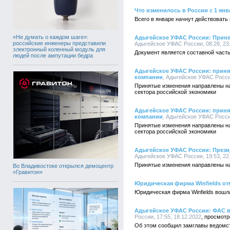
Что изменилось в России с 1 янв
Всего в январе начнут действоват
«Не думать о каждом шаге»:
Адыгейское УФАС России: Приня
российские инженеры представили
Адыгейское УФАС России, 08:28, 23
электронный коленный модуль для
Документ является составной част
людей после ампутации бедра
Адыгейское УФАС России: приня
компании
, Адыгейское УФАС России
Принятые изменения направлены на
сектора российской экономики
Адыгейское УФАС России: приня
компании
, Адыгейское УФАС России
Принятые изменения направлены на
сектора российской экономики
Адыгейское УФАС России: Прези
Адыгейское УФАС России, 19:53, 22
Принятые изменения направлены на
Во Владивостоке открылся демоцентр
«Гравитон»
Юридическая фирма Winfields о
Юридическая фирма Winfields вошла
Адыгейское УФАС России: ФАС в
России, 17:55, 18.12.2022
Об этом сообщил замглавы ведомст