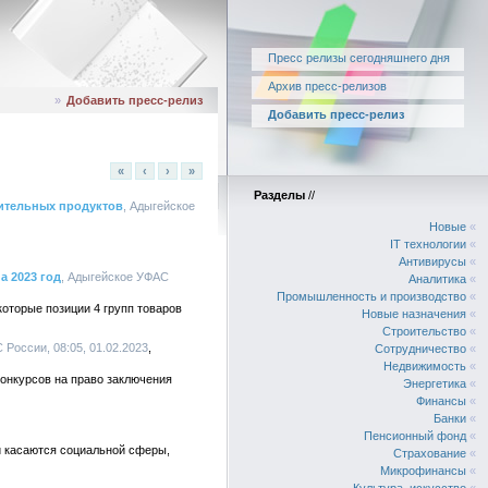
Пресс релизы сегодняшнего дня
Архив пресс-релизов
»
Добавить пресс-релиз
Добавить пресс-релиз
«
‹
›
»
Разделы
//
ительных продуктов
, Адыгейское
Новые
«
IT технологии
«
Антивирусы
«
 2023 год
, Адыгейское УФАС
Аналитика
«
Промышленность и производство
«
которые позиции 4 групп товаров
Новые назначения
«
Строительство
«
 России, 08:05, 01.02.2023
Сотрудничество
«
Недвижимость
«
конкурсов на право заключения
Энергетика
«
Финансы
«
Банки
«
Пенсионный фонд
«
и касаются социальной сферы,
Страхование
«
Микрофинансы
«