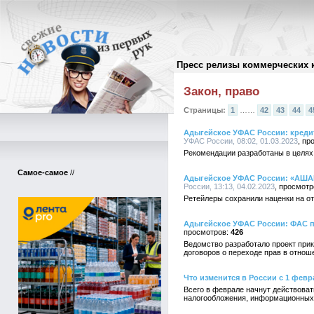
Пресс релизы коммерческих 
Архив пресс-релизов
//
Закон, право
Страницы:
1
……
42
43
44
4
Адыгейское УФАС России: кред
УФАС России, 08:02, 01.03.2023
Рекомендации разработаны в целях
Самое-самое
//
Адыгейское УФАС России: «АШАН
России, 13:13, 04.02.2023
Ретейлеры сохранили наценки на от
Адыгейское УФАС России: ФАС п
426
Ведомство разработало проект прик
договоров о переходе прав в отно
Что изменится в России с 1 февр
Всего в феврале начнут действова
налогообложения, информационных 