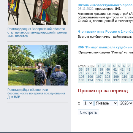
Школа интеллектуального права 
03.11.2022
841
Агентство креативных индустрий (
образовательным центром интеллект
Онлайн», посвященный интеллектуа
Росгвардеец из Запорожской области
Что изменится в России с 1 ноябр
стал призером международной премии
«Мы вместе»
Всего в ноябре начнут действоват
ЮФ "Инмар" выиграла судебный 
Юридическая фирма "Инмар" успешн
Страницы:
1
2
3
4
5
6
7
36
37
38
39
40
41
42
43
71
72
73
74
75
76
77
78
105
106
107
108
109
110
1
133
134
135
136
137
138
1
Просмотр за период:
Росгвардейцы обеспечили
безопасность во время празднования
Дня ВДВ
От