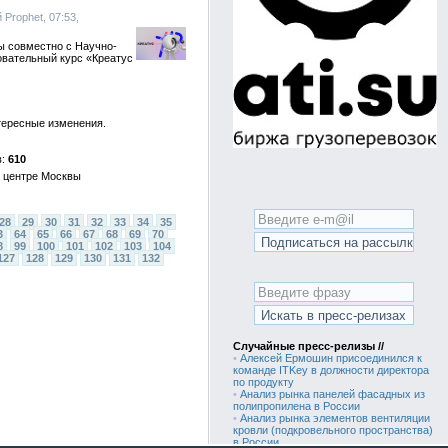
Prophet, 07:53,
ы совместно с Научно-
овательный курс «Креатус
тересные изменения.
610
в центре Москвы
28
29
30
31
32
33
34
35
3
64
65
66
67
68
69
70
8
99
100
101
102
103
104
127
128
129
130
131
132
Случайные пресс-релизы //
•
Алексей Ермошин присоединился к
команде ITKey в должности директора
по продукту
•
Анализ рынка панелей фасадных из
полипропилена в России
•
Анализ рынка элементов вентиляции
кровли (подкровельного пространства)
в России