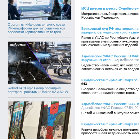
МСЦ внесен в реестр Судебно-э
Межрегиональный сертификационный
Российской Федерации.
Quorum от «Наносемантики»: новая
ИИ-платформа для автоматической
Верховный суд РФ подтвердил в
обработки корпоративных встреч
материалов медицинского назна
Ранее в УФАС по Республике Адыге
проведении электронных аукционов
назначения и медицинских изделий.
Адыгейское УФАС России: В ФАС 
зарубежных стран
, Адыгейское УФ
Ведомство напоминает, что неиспол
логистических цепочек из-за введ
Юридическая фирма «Инмар» защ
643
Robort от 3Logic Group расширил
В случае наложения на общество а
портфель роботами Unitree A2 и A2-W
виновность и недобросовестность.
Адыгейское УФАС России: ФАС п
Адыгейское УФАС России, 07:54, 09
С этой инициативой выступил заме
Юридическая фирма «Инмар» усп
Клиент приобрел нежилое помещение
приобретеннаая недвижимость имее