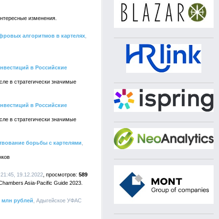
интересные изменения.
фровых алгоритмов в картелях
,
нвестиций в Российские
сле в стратегически значимые
нвестиций в Российские
сле в стратегически значимые
твование борьбы с картелями
,
нков
, 21:45, 19.12.2022
589
ambers Asia-Pacific Guide 2023.
 млн рублей
, Адыгейское УФАС