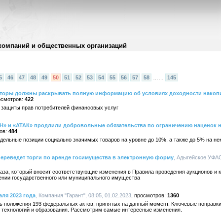
компаний и общественных организаций
5
46
47
48
49
50
51
52
53
54
55
56
57
58
……
145
иторы должны раскрывать полную информацию об условиях доходности накоп
422
 защиты прав потребителей финансовых услуг
» и «АТАК» продлили добровольные обязательства по ограничению наценок на
484
дельные позиции социально значимых товаров на уровне до 10%, а также до 5% на не
ереведет торги по аренде госимущества в электронную форму
, Адыгейское УФАС
аза, который вносит соответствующие изменения в Правила проведения аукционов и 
шении государственного или муниципального имущества
аля 2023 года
, Компания "Гарант", 08:05, 01.02.2023
1360
ть положения 193 федеральных актов, принятых на данный момент. Ключевые поправк
технологий и образования. Рассмотрим самые интересные изменения.