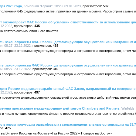
аря 2023 года
, Компания "Гарант", 20:29, 09.01.2023
592
ь положения 645 федеральных актов, принятых на данный момент. Рассмотрим самые 
т законопроект ФАС России об усилении ответственности за использование ци
.12.2022
435
ью «пятого антимонопольного пакета»
ты законопроекты ФАС России, детализирующие осуществление иностранных и
, 08:27, 23.12.2022
438
 совершенствование существующего порядка иностранного инвестирования, в том чи
ты законопроекты ФАС России, детализирующие осуществление иностранных и
, 08:27, 23.12.2022
349
 совершенствование существующего порядка иностранного инвестирования, в том чи
дент России подписал разработанный ФАС Закон, направленный на совершенс
.12.2022
497
 пресечение антиконкурентных соглашений и согласованных действий участников ры
тмечена престижным международным рейтингом Chambers and Partners
, Winfields
 в число лучших юридических фирм по версии независимого авторитетного рейтинга Ch
о втором полугодии оштрафовала газораспределительные организации на 33,7
475
ва Виталий Королев на Форуме «Газ России 2022 – Поворот на Восток»