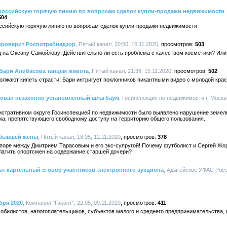
сероссийскую горячую линию по вопросам сделок купли-продажи недвижимости
504
оссийскую горячую линию по вопросам сделок купли-продажи недвижимости
проверит Роспотребнадзор
, Пятый канал, 20:50, 16.11.2020
503
 на Оксану Самойлову! Действительно ли есть проблема с качеством косметики? Или
Бари Алибасова танцем живота
, Пятый канал, 21:38, 15.11.2020
502
лжают кипеть страсти! Бари интригует поклонников пикантными видео с молодой крас
ован незаконно установленный шлагбаум
, Госинспекция по недвижимости г. Москвы
истративном округе Госинспекцией по недвижимости было выявлено нарушение земель
ма, препятствующего свободному доступу на территорию общего пользования.
 бывшей жены
, Пятый канал, 18:05, 12.11.2020
378
споре между Дмитрием Тарасовым и его экс-супругой! Почему футболист и Сергей Жор
платить спортсмен на содержание старшей дочери?
т картельный сговор участников электронного аукциона
, Адыгейское УФАС Росси
бря 2020
, Компания "Гарант", 22:05, 09.11.2020
411
обилистов, налогоплательщиков, субъектов малого и среднего предпринимательства,