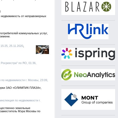
2
ю недвижимость от неправомерных
потребителей коммунальных услуг,
времени.
15:25, 25.11.2020
 Росреестра" по ЯО, 01:36,
я по недвижимости г. Москвы, 23:09,
оверки ЗАО «ОЛИМПИК ПЛАЗА»,
синспекция по недвижимости г.
мущественно-земельные
 заместитель Мэра Москвы по