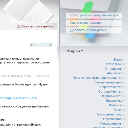
Пресс релизы сегодняшнего дня
Архив пресс-релизов
»
Добавить пресс-релиз
Добавить пресс-релиз
«
‹
›
»
Разделы
//
 связи с новым законом об
Новые
«
ителей и специалистов по охране
IT технологии
«
Антивирусы
«
Аналитика
«
ости г. Москвы, 17:42, 17.12.2020
Промышленность и производство
«
Новые назначения
«
фекции в бизнес-центре «Яуза»,
Строительство
«
Сотрудничество
«
Недвижимость
«
 соблюдения земельного
Энергетика
«
Финансы
«
 проверки соблюдения требований
Банки
«
Пенсионный фонд
«
Страхование
«
399
Микрофинансы
«
начале XVI Всероссийского