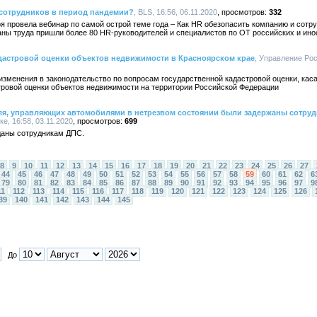
 сотрудников в период пандемии?
, BLS, 16:56, 06.11.2020
332
 провела вебинар по самой острой теме года – Как HR обезопасить компанию и сотр
ны труда пришли более 80 HR-руководителей и специалистов по ОТ российских и ино
дастровой оценки объектов недвижимости в Красноярском крае
, Управление Ро
изменения в законодательство по вопросам государственной кадастровой оценки, кас
тровой оценки объектов недвижимости на территории Российской Федерации
еля, управляющих автомобилями в нетрезвом состоянии были задержаны сотру
, 16:58, 03.11.2020
699
даны сотрудникам ДПС.
8
9
10
11
12
13
14
15
16
17
18
19
20
21
22
23
24
25
26
27
44
45
46
47
48
49
50
51
52
53
54
55
56
57
58
59
60
61
62
6
79
80
81
82
83
84
85
86
87
88
89
90
91
92
93
94
95
96
97
9
11
112
113
114
115
116
117
118
119
120
121
122
123
124
125
126
39
140
141
142
143
144
145
До