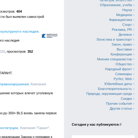
Культура, искусство
«
Образование, учеба
«
Наука
«
404
Медицина
«
сти был выявлен самострой
Фармацевтика
«
Спорт
«
Реклама, PR
«
 культурного наследия
,
Деловое
«
Логистика и транспорт
«
ого наследия
Закон, право
«
Выставки
«
020
352
Конференции
«
Мнения специалистов
«
Общество
«
Народный фронт
«
 ГАРАНТ.
Семинары
«
РуНет, Web
«
Юбилейные даты
«
 правонарушения
, Компания
Благотворительность
«
шение которых влечет уголовную
Природа, окружающая среда
«
Скидки
«
Прочие события
«
Другие статьи
«
о.ру-300» BLS вновь заняла первое
Сегодня у нас публикуются
//
онституции
, Компания "Гарант",
 реализации Закона о поправке к