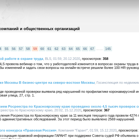
компаний и общественных организаций
4
55
56
57
58
59
60
61
62
63
64
65
66
67
……
145
ой работе в охране труда
, BLS, 01:59, 20.12.2020
358
LS провела вебинар о том, что у работодателей изменится в вопросах охраны труда в
бы изменений и задать свои вопросы на онлайн-встрече решили более 100 HR-руковод
оке Москвы В бизнес-центре на северо-востоке Москвы
, Госинспекция по недвижим
оде проведенной проверки выявила ряд нарушений по профилактике коронавирусной ин
ая улица, 27, стр. 1.
ением Росреестра по Красноярскому краю проведено около 4,5 тысяч проверок
среестра по Красноярскому краю, 20:02, 15.12.2020
367
ления Росреестра по Красноярскому краю за 11 месяцев текущего года провели 4274
95 административных обследований. За этот период было выявлено 2569 нарушений.
ого конкурса «Правовая Россия»
, Компания "Гарант", 01:59, 15.12.2020
ассоциация правовой информации ГАРАНТ при поддержке Совета судей РФ объявила о 