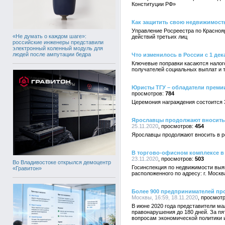
Конституции РФ»
Как защитить свою недвижимост
Управление Росреестра по Красноя
«Не думать о каждом шаге»:
действий третьих лиц
российские инженеры представили
электронный коленный модуль для
людей после ампутации бедра
Что изменилось в России с 1 дек
Ключевые поправки касаются налог
получателей социальных выплат и т
Юристы ТГУ – обладатели преми
784
Церемония награждения состоится 3
Ярославцы продолжают вносить 
25.11.2020
454
Ярославцы продолжают вносить в р
В торгово-офисном комплексе в
23.11.2020
503
Во Владивостоке открылся демоцентр
Госинспекция по недвижимости вы
«Гравитон»
расположенного по адресу: г. Москва
Более 900 предпринимателей пр
Москвы, 16:59, 18.11.2020
В июне 2020 года представители м
правонарушения до 180 дней. За п
вопросам экономической политики