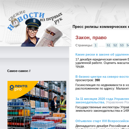
Пресс релизы коммерческих 
Архив пресс-релизов
//
Закон, право
Страницы:
1
……
51
52
53
5
Какие риски в законе об удаленн
17 декабря юридическая компания B
удаленной работе. Оценить масшта
труда.
Самое-самое
//
В бизнес-центре на северо-вост
390
Госинспекция по недвижимости в х
расположенном по адресу: Малахитов
За 11 месяцев 2020 года Управл
законодательства
, Управление Ро
Государственные инспекторы Управ
земельного законодательства и 14
Объявлен старт XVI Всероссийск
Двенадцатого декабря Российская 