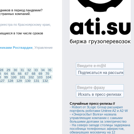
удников в период пандемии?
странных компаний.
среестра по Красноярскому краю,
ающиеся в том числе сроков
дниками Росгвардии
, Управление
28
29
30
31
32
33
34
35
3
64
65
66
67
68
69
70
8
99
100
101
102
103
104
127
128
129
130
131
132
Случайные пресс-релизы //
•
Robort от 3Logic Group расширил
портфель роботами Unitree A2 и A2-W
•
«Энергосбыт Волга» назвала
управляющие компании с самыми
большими долгами за электричество
•
На северо-западе столицы задержана
пособница телефонных аферистов,
обманувших москвичку на 12