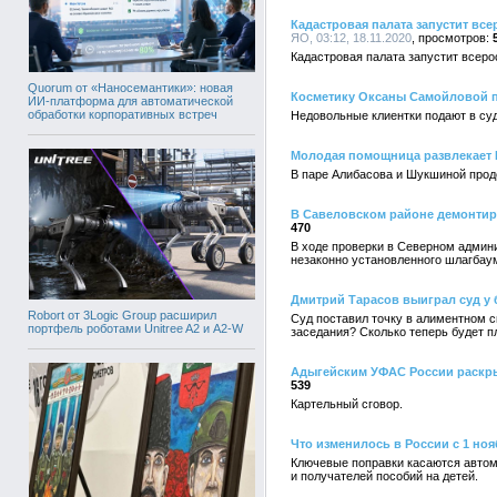
Кадастровая палата запустит в
ЯО, 03:12, 18.11.2020
Кадастровая палата запустит всер
Quorum от «Наносемантики»: новая
Косметику Оксаны Самойловой 
ИИ-платформа для автоматической
обработки корпоративных встреч
Недовольные клиентки подают в суд
Молодая помощница развлекает 
В паре Алибасова и Шукшиной продо
В Савеловском районе демонтир
470
В ходе проверки в Северном админ
незаконно установленного шлагбау
Дмитрий Тарасов выиграл суд у
Robort от 3Logic Group расширил
Суд поставил точку в алиментном 
портфель роботами Unitree A2 и A2-W
заседания? Сколько теперь будет 
Адыгейским УФАС России раскры
539
Картельный сговор.
Что изменилось в России с 1 ноя
Ключевые поправки касаются автом
и получателей пособий на детей.