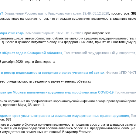
ь?
, Управление Росреестра по Красноярскому краю, 19:49, 03.12.2020
38
рскому краю напоминает о том, что у граждан существует возможность защитить сво
абря 2020 года
, Компания "Гарант", 16:26, 01.12.2020
560
оплательщиков, автомобилистов, субъектов малого и среднего предпринимательства, 
. д. Всего в декабре вступают в силу 154 федеральных акта, принятых к настоящему 
и «Юрист года в Самарской области»
, Тольяттинский государственный университет, 
 декабря 2020 года, в День юриста.
в реестр недвижимости сведения о ранее учтенных объектах
, Филиал ФГБУ "ФКП
еестр недвижимости сведения о ранее учтенных объектах
 центре Москвы выявлены нарушения мер профилактики COVID-19
, Госинспекци
явила нарушения по профилактике коронавирусной инфекции в ходе проведенной пр
, проспект Мира, 33, корп. 1.
одлили срок уплаты штрафов за земельно-имущественные правонарушения
, Го
653
алого и среднего бизнеса получили возможность продлить срок уплаты штрафов за и
ять месяцев мерой поддержки воспользовались более 900 предпринимателей, сообщил
 и имущественно-земельных отношений Владимир Ефимов.