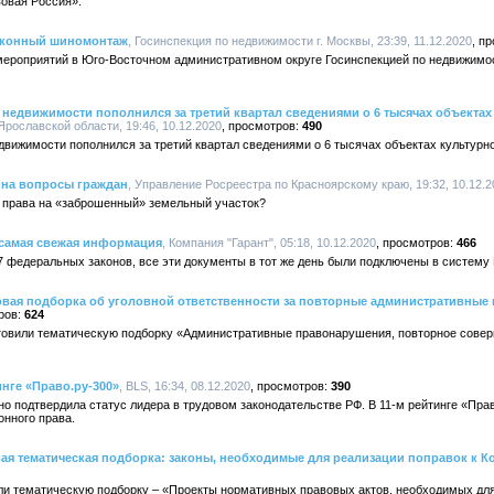
овая Россия».
законный шиномонтаж
, Госинспекция по недвижимости г. Москвы, 23:39, 11.12.2020
мероприятий в Юго-Восточном административном округе Госинспекцией по недвижимо
недвижимости пополнился за третий квартал сведениями о 6 тысячах объектах
рославской области, 19:46, 10.12.2020
490
вижимости пополнился за третий квартал сведениями о 6 тысячах объектах культурн
 на вопросы граждан
, Управление Росреестра по Красноярскому краю, 19:32, 10.12.2
 права на «заброшенный» земельный участок?
 самая свежая информация
, Компания "Гарант", 05:18, 10.12.2020
466
7 федеральных законов, все эти документы в тот же день были подключены в систему
овая подборка об уголовной ответственности за повторные административные
624
товили тематическую подборку «Административные правонарушения, повторное совер
нге «Право.ру-300»
, BLS, 16:34, 08.12.2020
390
 подтвердила статус лидера в трудовом законодательстве РФ. В 11-м рейтинге «Прав
онного права.
ая тематическая подборка: законы, необходимые для реализации поправок к К
ли тематическую подборку – «Проекты нормативных правовых актов, необходимых для