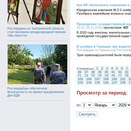
Как HR обезопасить компанию и
Юридическая компания BLS 5 ноября
Разобрать важнейшие вопросы охра
Проведение государственной ка
22:22, 05.11.2020
437
Росгвардеец из Запорожской области
стал призером международной премии
В 2020 году внесены значительные 
«Мы вместе»
проведения государственной кадас
В октябре в Чувашии три водит
Росгвардии по Чувашской Республике
Трое правонарушителей были пере
Страницы:
1
2
3
4
5
6
7
36
37
38
39
40
41
42
43
71
72
73
74
75
76
77
78
105
106
107
108
109
110
1
133
134
135
136
137
138
1
Росгвардейцы обеспечили
Просмотр за период:
безопасность во время празднования
Дня ВДВ
От