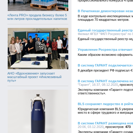
профессионального конкурса «Прав
В Печатниках демонтирован не
«Лента PRO» продала бизнесу более 5
В ходе контрольно-инспекционных 
млн литров прохладительных напитков
площадью 70 квадратных метров.
Единый государственный реестр 
Филиал ФГБУ "ФКП Росреестра" по Я
Единый государственный реестр нед
Управление Росреестра отвечает
Каким образом возможно оформить
В систему ГАРАНТ подключается
8 декабря президент РФ подписал 4
АНО «Вдохновение» запускает
масштабный проект «Инклюзивный
путь»
В систему ГАРАНТ подключена н
"Гарант", 16:37, 08.12.2020
Эксперты компании «Гарант» подго
ответственность».
BLS сохраняет лидерство в рейти
Юридическая компания BLS уверенно
место в сфере трудового и миграци
В системе ГАРАНТ размещена нов
20:06, 03.12.2020
473
Эксперты компании «Гарант» созда