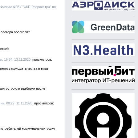
, Филиал ФГБУ "ФКП Росреестра" по
 блогера оболгали?
откой.
, 16:54, 13.11.2020
ного законодательства в виде
ин устроили разборки после
и, 00:27, 11.11.2020
 потребителей коммунальных услуг