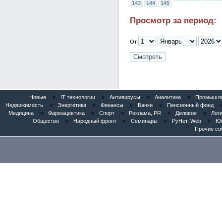
143
144
145
Просмотр за период:
От
Новые
«
IT технологии
«
Антивирусы
«
Аналитика
«
Промышлен
Недвижимость
«
Энергетика
«
Финансы
«
Банки
«
Пенсионный фонд
Медицина
«
Фармацевтика
«
Спорт
«
Реклама, PR
«
Деловое
«
Логи
Общество
«
Народный фронт
«
Семинары
«
РуНет, Web
«
Юб
Прочие со