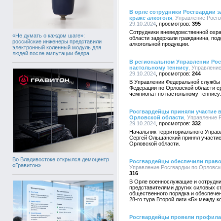
В орле сотрудники Росгвардии з
краже алкоголя
, Управление Росгв
29.10.2024
395
Сотрудники вневедомственной охра
«Не думать о каждом шаге»:
области задержали гражданина, по
российские инженеры представили
алкогольной продукции.
электронный коленный модуль для
людей после ампутации бедра
В региональном Управлении Рос
настольному теннису
, Управление
29.10.2024
244
В Управлении Федеральной службы 
Федерации по Орловской области с
чемпионат по настольному теннису.
Росгвардейцы приняли участие в
Орловской области
, Управление 
29.10.2024
332
Начальник территориального Управ
Сергей Ольшанский принял участие
Орловской области.
Во Владивостоке открылся демоцентр
Росгвардейцы обеспечили право
«Гравитон»
Управление Росгвардии по Орловско
316
В Орле военнослужащие и сотрудни
представителями других силовых с
общественного порядка и обеспече
28-го тура Второй лиги «Б» между 
Росгвардейцы провели профилак