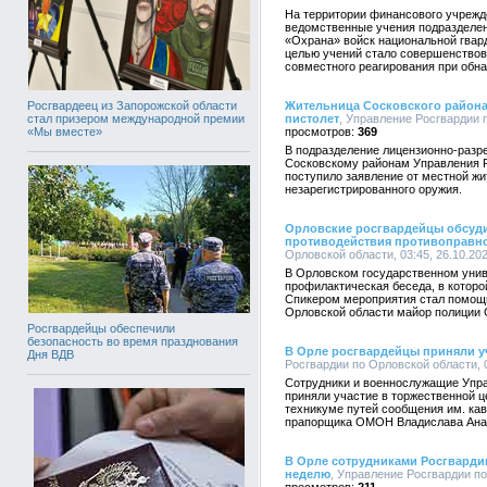
На территории финансового учрежд
ведомственные учения подразделе
«Охрана» войск национальной гвар
целью учений стало совершенствов
совместного реагирования при обн
Росгвардеец из Запорожской области
Жительница Сосковского района
стал призером международной премии
пистолет
, Управление Росгвардии п
«Мы вместе»
369
В подразделение лицензионно-разр
Сосковскому районам Управления Р
поступило заявление от местной ж
незарегистрированного оружия.
Орловские росгвардейцы обсуди
противодействия противоправн
Орловской области, 03:45, 26.10.20
В Орловском государственном унив
профилактическая беседа, в которо
Спикером мероприятия стал помощн
Орловской области майор полиции 
Росгвардейцы обеспечили
безопасность во время празднования
В Орле росгвардейцы приняли уч
Дня ВДВ
Росгвардии по Орловской области, 0
Сотрудники и военнослужащие Упра
приняли участие в торжественной 
техникуме путей сообщения им. ка
прапорщика ОМОН Владислава Анат
В Орле сотрудниками Росгвардии
неделю
, Управление Росгвардии по