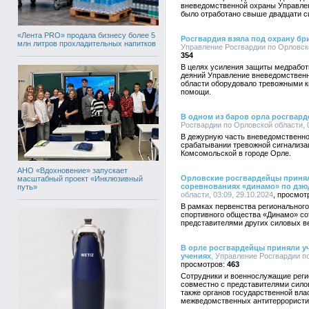
вневедомственной охраны Управлен
было отработано свыше двадцати с
«Лента PRO» продала бизнесу более 5
Росгвардия взяла под охрану б
млн литров прохладительных напитков
Управление Росгвардии по Орловско
354
В целях усиления защиты медработ
деяний Управление вневедомственн
области оборудовало тревожными к
помощи.
В одном из баров орла росгвар
Росгвардии по Орловской области, 0
В дежурную часть вневедомственно
срабатывании тревожной сигнализа
Комсомольской в городе Орле.
АНО «Вдохновение» запускает
Орловские росгвардейцы принял
масштабный проект «Инклюзивный
соревнованиях «динамо» по дзю
путь»
области, 03:09, 29.10.2024
В рамках первенства регионального
спортивного общества «Динамо» со
представителями других силовых в
В орле росгвардейцы приняли уч
учениях
, Управление Росгвардии по
463
Сотрудники и военнослужащие реги
совместно с представителями сило
также органов государственной вла
межведомственных антитеррористи