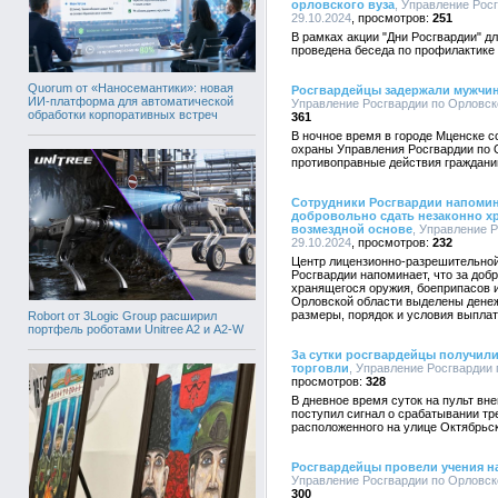
орловского вуза
, Управление Росг
29.10.2024
251
В рамках акции "Дни Росгвардии" д
проведена беседа по профилактике
Quorum от «Наносемантики»: новая
Росгвардейцы задержали мужчин
ИИ-платформа для автоматической
Управление Росгвардии по Орловско
обработки корпоративных встреч
361
В ночное время в городе Мценске 
охраны Управления Росгвардии по 
противоправные действия гражданин
Сотрудники Росгвардии напоми
добровольно сдать незаконно х
возмездной основе
, Управление Р
29.10.2024
232
Центр лицензионно-разрешительной
Росгвардии напоминает, что за доб
хранящегося оружия, боеприпасов 
Орловской области выделены денеж
размеры, порядок и условия выплат
Robort от 3Logic Group расширил
портфель роботами Unitree A2 и A2-W
За сутки росгвардейцы получили
торговли
, Управление Росгвардии 
328
В дневное время суток на пульт в
поступил сигнал о срабатывании тр
расположенного на улице Октябрьск
Росгвардейцы провели учения н
Управление Росгвардии по Орловско
300