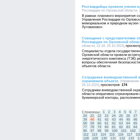
Росгвардейцы провели учения н
Росгвардии по Орловской области, 2
В рамках планового мероприятия с
Управления Росгвардии по Орловск
мемориальном и природном музее-з
Лутовиново».
Совещание с представителями о
Росгвардии по Орловской облас
области, 22:18, 25.10.2024
Специалисты отдела государственн
Орловской области провели встреч
энергетического комплекса (ТЭК) р
вопросы обеспечения безопасности
объектов области.
Сотрудники вневедомственной о
охраняемом объекте
, Управление
25.10.2024
174
Сотрудники вневедомственной охра
области оперативно отреагировали 
букмекерской конторы, расположен
Страницы:
1
2
3
4
5
6
7
20
21
22
23
24
25
26
27
39
40
41
42
43
44
45
46
58
59
60
61
62
63
64
65
77
78
79
80
81
82
83
84
96
97
98
99
100
101
102
112
113
114
115
116
117
11
128
129
130
131
132
133
1