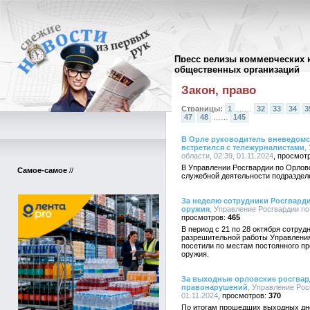
Пресс релизы коммерческих 
Архив пресс-релизов
//
общественных организаций
Закон, право
Страницы:
1
……
32
33
34
3
47
48
……
145
В Орле руководитель вневедомс
встретился с тележурналистами
,
области, 02:39, 01.11.2024
В Управлении Росгвардии по Орлов
Самое-самое
//
служебной деятельности подраздел
За неделю сотрудники Росгвард
оружия
, Управление Росгвардии по
465
В период с 21 по 28 октября сотру
разрешительной работы Управления
посетили по местам постоянного п
оружия.
За выходные орловские росгвар
правонарушений
, Управление Рос
01.11.2024
370
По итогам прошедших выходных дн