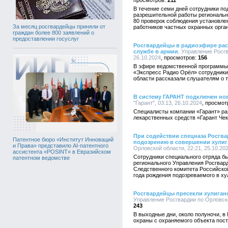
211
В течение семи дней сотрудники по
разрешительной работы региональн
80 проверок соблюдения установлен
За месяц росгвардейцы приняли от
работников частных охранных орга
граждан более 800 заявлений о
предоставлении госуслуг
Росгвардейцы в радиоэфире рас
службе в армии
, Управление Росгв
26.10.2024
156
В эфире ведомственной программы 
«Экспресс Радио Орёл» сотрудники
области рассказали слушателям о т
В систему ГАРАНТ подключен но
"Гарант", 03:13, 26.10.2024
Специалисты компании «Гарант» ра
лекарственных средств «Гарант Че
При содействии спецназа Росгва
Патентное бюро «Институт Инноваций
подозрению в совершении хулиг
и Права» представило AI-патентного
Орловской области, 22:21, 25.10.20
ассистента «POSINT» в Евразийском
Сотрудники специального отряда б
патентном ведомстве
регионального Управления Росгвард
Следственного комитета Российско
года рождения подозреваемого в ху
Росгвардейцы пресекли хулиганс
Управление Росгвардии по Орловско
243
В выходные дни, около полуночи, в
охраны с охраняемого объекта пост