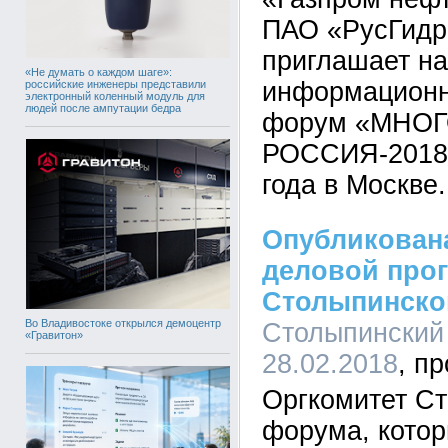
ПАО «РусГидр
приглашает на
«Не думать о каждом шаге»:
информационн
российские инженеры представили
электронный коленный модуль для
людей после ампутации бедра
форум «МНО
РОССИЯ-2018»
года в Москве.
Опубликована
деловой про
Столыпинско
Во Владивостоке открылся демоцентр
Столыпинский 
«Гравитон»
28.02.2018
Оргкомитет С
форума, котор