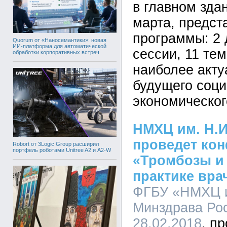
в главном зд
марта, предст
программы: 2 
Quorum от «Наносемантики»: новая
ИИ-платформа для автоматической
сессии, 11 те
обработки корпоративных встреч
наиболее акт
будущего соци
экономическог
НМХЦ им. Н.И
проведет ко
Robort от 3Logic Group расширил
портфель роботами Unitree A2 и A2-W
«Тромбозы и
практике вра
ФГБУ «НМХЦ и
Минздрава Рос
28.02.2018