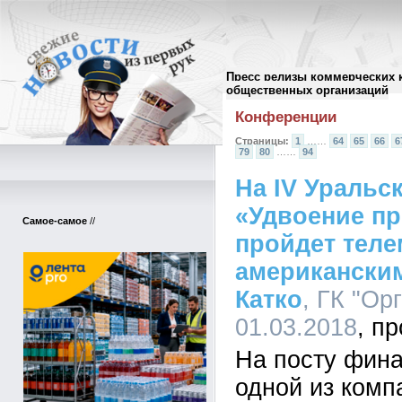
Пресс релизы коммерческих 
Архив пресс-релизов
//
общественных организаций
Конференции
Страницы:
1
……
64
65
66
6
79
80
……
94
На IV Уральс
«Удвоение п
Самое-самое
//
пройдет теле
американски
Катко
, ГК "Ор
01.03.2018
На посту фина
одной из комп