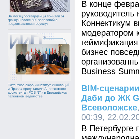
В конце февр
руководитель 
За месяц росгвардейцы приняли от
граждан более 800 заявлений о
Коннектикум 
предоставлении госуслуг
модератором 
геймификация 
бизнес повсед
организованн
Business Summi
Патентное бюро «Институт Инноваций
BIM-сценарии
и Права» представило AI-патентного
ассистента «POSINT» в Евразийском
Даби до ЖК G
патентном ведомстве
Всеволожске
00:39, 22.02.2
В Петербурге 
международна