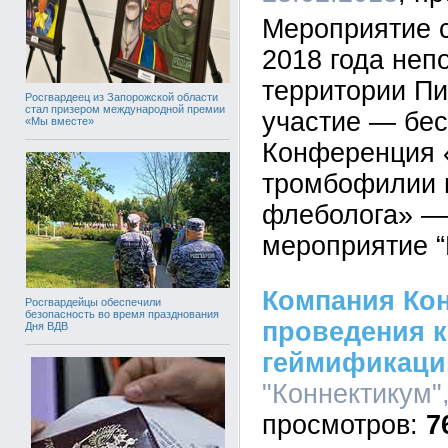
Мероприятие с
2018 года неп
территории Пи
Росгвардеец из Запорожской области
стал призером международной премии
участие — бес
«Мы вместе»
Конференция 
тромбофилии в
флеболога» —
мероприятие 
Компания Кон
Росгвардейцы обеспечили
безопасность во время празднования
проведения 
Дня ВДВ
геймификаци
"Коннектикум",
7