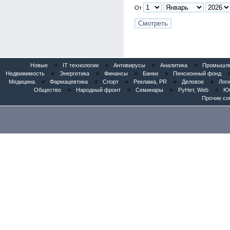
От
Новые
«
IT технологии
«
Антивирусы
«
Аналитика
«
Промышлен
Недвижимость
«
Энергетика
«
Финансы
«
Банки
«
Пенсионный фонд
Медицина
«
Фармацевтика
«
Спорт
«
Реклама, PR
«
Деловое
«
Логи
Общество
«
Народный фронт
«
Семинары
«
РуНет, Web
«
Юб
Прочие со