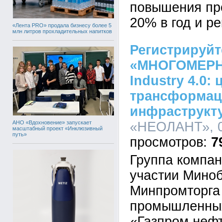
повышения пр
20% в год и р
«Лента PRO» продала бизнесу более 5
млн литров прохладительных напитков
Регистрируйт
«МНОГОМЕРН
Industry 4.0:
трансформа
инфраструкт
АНО «Вдохновение» запускает
«НЕОЛАНТ», 03
масштабный проект «Инклюзивный
путь»
7
Группа компа
участии Миноб
Минпромторга
промышленных
«Газпром нефт