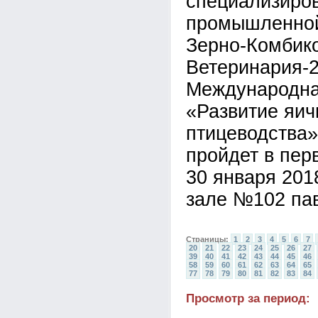
специализиров
промышленной
Зерно-Комбик
Ветеринария-2
Международна
«Развитие яич
птицеводства»
пройдет в пер
30 января 201
зале №102 па
Страницы:
1
2
3
4
5
6
7
20
21
22
23
24
25
26
27
39
40
41
42
43
44
45
46
58
59
60
61
62
63
64
65
77
78
79
80
81
82
83
84
Просмотр за период: