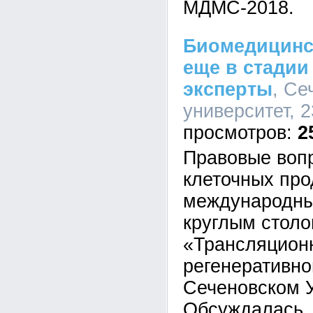
МДМС-2018.
Биомедицинс
еще в стадии
эксперты
, Се
университет, 2
2
Правовые воп
клеточных про
международны
круглым стол
«Трансляцион
регенеративно
Сеченовском У
Обсуждалась