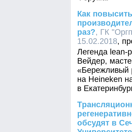
Как повысит
производител
раз?
, ГК "Орг
15.02.2018
Легенда lean-
Вейдер, масте
«Бережливый р
на Heineken н
в Екатеринбур
Трансляцион
регенератив
обсудят в Се