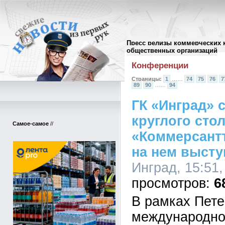
Пресс релизы коммерческих 
Архив пресс-релизов
//
общественных организаций
Конференции
Страницы:
1
……
74
75
76
7
89
90
……
94
ГК «Инград» 
круглого сто
Самое-самое
//
«Коммерсант
на нем высту
Инград, 15:51,
6
В рамках Пете
международно