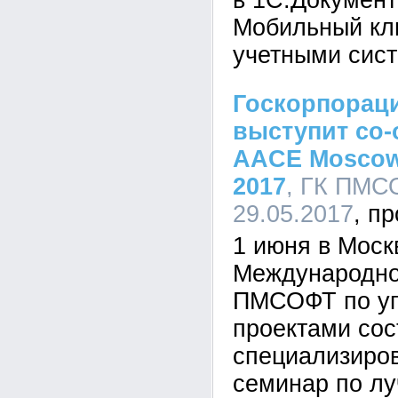
в 1С:Документ
Мобильный кли
учетными сист
Госкорпорац
выступит со-
AACE Moscow
2017
, ГК ПМСО
29.05.2017
1 июня в Моск
Международно
ПМСОФТ по у
проектами сос
специализиро
семинар по л