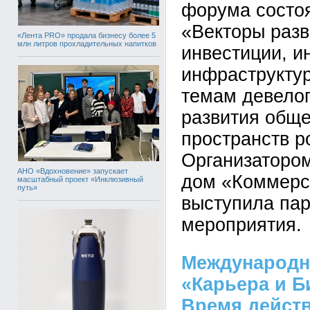
форума состоя
«Векторы разв
«Лента PRO» продала бизнесу более 5
млн литров прохладительных напитков
инвестиции, и
инфраструкту
темам девелоп
развития общ
пространств р
Организатором
АНО «Вдохновение» запускает
дом «Коммерс
масштабный проект «Инклюзивный
путь»
выступила па
мероприятия.
Международн
«Карьера и Б
Время действ