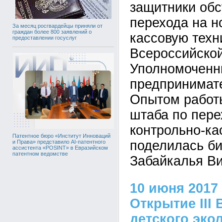
защитники об
перехода на н
За месяц росгвардейцы приняли от
граждан более 800 заявлений о
кассовую техн
предоставлении госуслуг
Всероссийско
Уполномоченн
предпринимате
Опытом работ
штаба по пере
контрольно-ка
Патентное бюро «Институт Инноваций
поделилась б
и Права» представило AI-патентного
ассистента «POSINT» в Евразийском
патентном ведомстве
Забайкалья Ви
10 июня 2017
Открытие III
детского эко