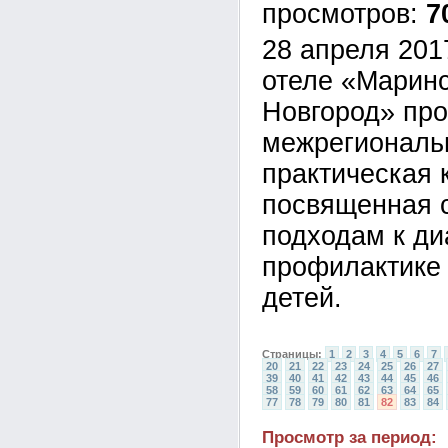
7
28 апреля 2017
отеле «Марин
Новгород» пр
межрегиональ
практическая 
посвященная 
подходам к ди
профилактике 
детей.
Страницы:
1
2
3
4
5
6
7
20
21
22
23
24
25
26
27
39
40
41
42
43
44
45
46
58
59
60
61
62
63
64
65
77
78
79
80
81
82
83
84
Просмотр за период: