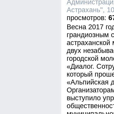
Администраци
Астрахань", 10
6
Весна 2017 го
грандиозным 
астраханской 
двух незабыв
городской мо
«Диалог. Сотр
который проше
«Альпийская 
Организатора
выступило упр
общественнос
муниципально