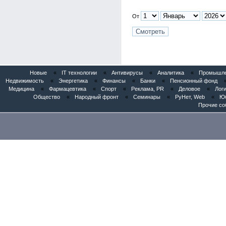
От
Новые
«
IT технологии
«
Антивирусы
«
Аналитика
«
Промышлен
Недвижимость
«
Энергетика
«
Финансы
«
Банки
«
Пенсионный фонд
Медицина
«
Фармацевтика
«
Спорт
«
Реклама, PR
«
Деловое
«
Логи
Общество
«
Народный фронт
«
Семинары
«
РуНет, Web
«
Юб
Прочие со