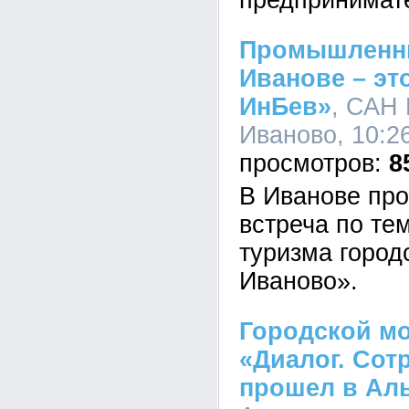
предпринимат
Промышленны
Иванове – эт
ИнБев»
, САН 
Иваново, 10:26
8
В Иванове пр
встреча по те
туризма городс
Иваново».
Городской м
«Диалог. Сот
прошел в Ал