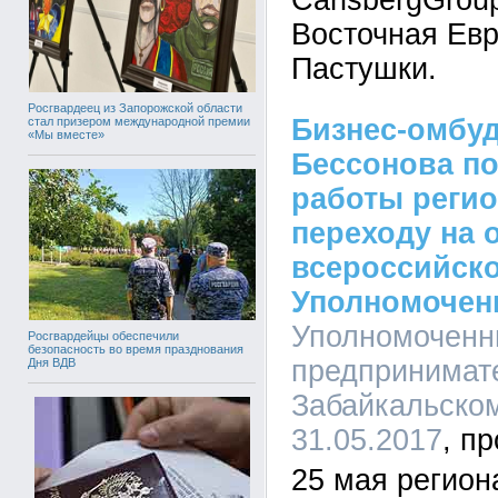
CarlsbergGrou
Восточная Ев
Пастушки.
Росгвардеец из Запорожской области
Бизнес-омбу
стал призером международной премии
«Мы вместе»
Бессонова п
работы регио
переходу на 
всероссийск
Уполномочен
Уполномоченн
Росгвардейцы обеспечили
безопасность во время празднования
предпринимат
Дня ВДВ
Забайкальском
31.05.2017
25 мая регион