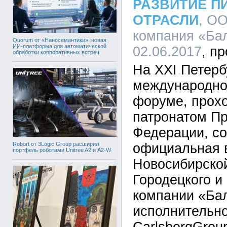
РАЗВИТИЕ П
ОТРАСЛИ
, О
компания «Бал
Quorum от «Наносемантики»: новая
ИИ-платформа для автоматической
02.06.2017
обработки корпоративных встреч
На ХХI Петерб
международно
форуме, прох
патронатом Пр
Федерации, с
Robort от 3Logic Group расширил
официальная 
портфель роботами Unitree A2 и A2-W
Новосибирско
Городецкого и
компании «Бал
исполнительно