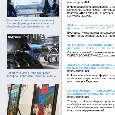
424
В Новосибирске в видеоформате п
глобальном мире: истоки, настоящ
пространстве Евразии». Участие в 
Центральной Азии.
Quorum от «Наносемантики»: новая
ИИ-платформа для автоматической
XI Межотраслевая конференци
обработки корпоративных встреч
формате
, ИНТЕХЭКО, ООО, 17:01, 
Ежегодная Межотраслевая конфе
состоится 27 октября 2020 г. в нов
XIII конференция «ПЫЛЕГАЗООЧИ
формате
, ИНТЕХЭКО, ООО, 16:59, 
С учетом сложной эпидемиологическ
ПЫЛЕГАЗООЧИСТКА-2020 состоится 
Эксперты проанализируют, смогу
на вызовы времени
, Экспертный 
491
Robort от 3Logic Group расширил
В Новосибирске в видеоформате пр
портфель роботами Unitree A2 и A2-W
глобальном мире: истоки, настоящ
пространстве Евразии».
Сотрудничество IT-профессиона
евразийскую интеграцию
, Экспер
505
25 августа в Новосибирске прошл
«Кибербезопасность и цифровой су
века». Она объединила специалисто
власти и предпринимателей.