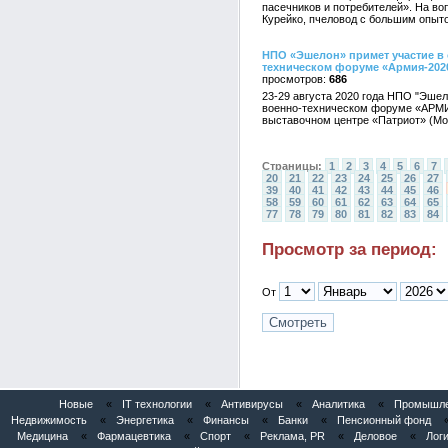
пасечников и потребителей». На в
Курейко, пчеловод с большим опыт
НПО «Эшелон» примет участие в
техническом форуме «Армия-202
686
23-29 августа 2020 года НПО "Эше
военно-техническом форуме «АРМИЯ
выставочном центре «Патриот» (Моск
Страницы:
1
2
3
4
5
6
7
20
21
22
23
24
25
26
27
39
40
41
42
43
44
45
46
58
59
60
61
62
63
64
65
77
78
79
80
81
82
83
84
Просмотр за период:
От
Новые
«
IT технологии
«
Антивирусы
«
Аналитика
«
Промышлен
Недвижимость
«
Энергетика
«
Финансы
«
Банки
«
Пенсионный фонд
Медицина
«
Фармацевтика
«
Спорт
«
Реклама, PR
«
Деловое
«
Логи