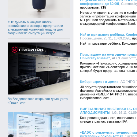
Не успели посетить Black Sea Gra
конференции до 30.09!
, Commodity
715
Не смогли принять участие в конфер
запись и презентации конференции 
мы решили предложить материалы ко
«Не думать о каждом шаге»:
международной конференции Black Se
российские инженеры представили
электронный коленный модуль для
людей после ампутации бедра
Найти призвание ребёнка. Конф
Просвещение, 23:31, 13.09.2020
Найти призвание ребёнка. Конфере
Приглашаем на ежегодную поль
University Russia”
, АО "Нанософт",
Компания «Нанософт», официальный д
приглашает вас 24 сентября 2020 г
которой будет представлена новая в
Киберпатриот в армии
, АО "НПО "
30 августа представители Миноборо
фанзоны Армейских международных 
движения «КИБЕРПАТРИОТ», впервы
кибербезопасность.
Во Владивостоке открылся демоцентр
«Гравитон»
ВИРТУАЛЬНАЯ ВЫСТАВКА LG О
АПЛОДИСМЕНТЫ
, LG, 16:11, 01.0
Концепция идеального, инновационн
стенде в рамках выставки IFA
«ЕАЭС столкнулся с трудностями
интеграции сохраняется»
, Экспер