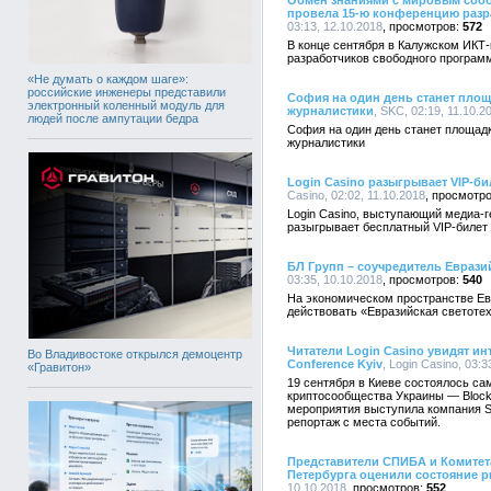
Обмен знаниями с мировым соо
провела 15-ю конференцию раз
03:13, 12.10.2018
572
В конце сентября в Калужском ИКТ
разработчиков свободного програм
«Не думать о каждом шаге»:
российские инженеры представили
София на один день станет пло
электронный коленный модуль для
журналистики
, SKC, 02:19, 11.10.2
людей после ампутации бедра
София на один день станет площад
журналистики
Login Casino разыгрывает VIP-биле
Casino, 02:02, 11.10.2018
Login Casino, выступающий медиа-ге
разыгрывает бесплатный VIP-билет
БЛ Групп – соучредитель Евраз
03:35, 10.10.2018
540
На экономическом пространстве Ев
действовать «Евразийская светоте
Читатели Login Casino увидят ин
Во Владивостоке открылся демоцентр
Conference Kyiv
, Login Casino, 03:3
«Гравитон»
19 сентября в Киеве состоялось са
криптосообщества Украины — Blockch
мероприятия выступила компания S
репортаж с места событий.
Представители СПИБА и Комитета
Петербурга оценили состояние р
10.10.2018
552