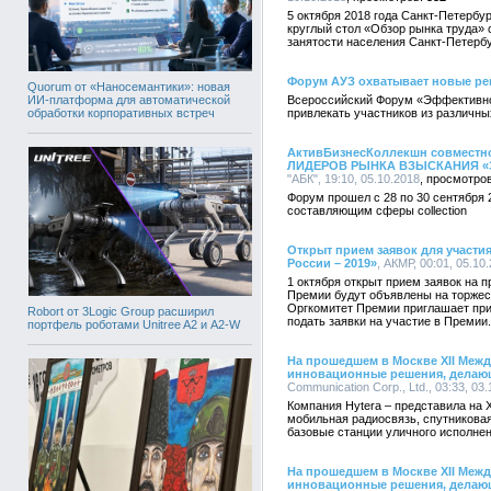
5 октября 2018 года Санкт-Петерб
круглый стол «Обзор рынка труда» 
занятости населения Санкт-Петербу
Форум АУЗ охватывает новые р
Quorum от «Наносемантики»: новая
ИИ-платформа для автоматической
Всероссийский Форум «Эффективно
обработки корпоративных встреч
привлекать участников из различны
АктивБизнесКоллекшн совмест
ЛИДЕРОВ РЫНКА ВЗЫСКАНИЯ «Э
"АБК", 19:10, 05.10.2018
Форум прошел с 28 по 30 сентября 
составляющим сферы collection
Открыт прием заявок для участ
России – 2019»
, АКМР, 00:01, 05.10
1 октября открыт прием заявок на
Премии будут объявлены на торжес
Оргкомитет Премии приглашает при
Robort от 3Logic Group расширил
подать заявки на участие в Премии.
портфель роботами Unitree A2 и A2-W
На прошедшем в Москве XII Меж
инновационные решения, делаю
Communication Corp., Ltd., 03:33, 03
Компания Hytera – представила на
мобильная радиосвязь, спутникова
базовые станции уличного исполне
На прошедшем в Москве XII Меж
инновационные решения, делаю