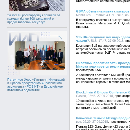
отечественного сегмента внебирже
GSMA объявила имена спикеров к
Mobile 360 – Россия & СНГ 2018, 03:
За месяц росгвардейцы приняли от
граждан более 800 заявлений о
В программу включены выступления 
предоставлении госуслуг
Казахтелеком, Мегафон, МТС, Qualc
открыта.
Что HR-специалистам надо сдел
чатами?
, BLS, 17:47, 27.09.2018
Компания BLS начала осенний сезо
встречи осени была посвящена оче
автомобили, чаты, ЭЦП. Что надо с
Пилотный проект оплаты проезда
Минска планируется реализовать
554
20 сентября состоялся Минский Тра
международного проекта по реализ
Патентное бюро «Институт Инноваций
банковскими картами в Минском ме
и Права» представило AI-патентного
ассистента «POSINT» в Евразийском
патентном ведомстве
Blockchain & Bitcoin Conference 
Casino, 02:46, 27.09.2018
19 сентября в Киеве состоялось од
этого года – Blockchain & Bitcoin C
репортаж с места событий.
Ключевые темы VI Международно
век, 02:29, 27.09.2018
Портал 1234G.ru, Центр «23 век» и