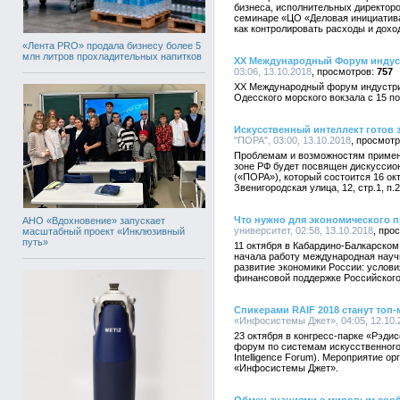
бизнеса, исполнительных директор
семинаре «ЦО «Деловая инициатива
как контролировать расходы и дохо
«Лента PRO» продала бизнесу более 5
млн литров прохладительных напитков
XX Международный Форум индустр
03:06, 13.10.2018
757
XX Международный форум индустрии
Одесского морского вокзала с 15 по
Искусственный интеллект готов 
"ПОРА", 03:00, 13.10.2018
Проблемам и возможностям примене
зоне РФ будет посвящен дискуссио
(«ПОРА»), который состоится 16 октя
Звенигородская улица, 12, стр.1, п.
Что нужно для экономического 
АНО «Вдохновение» запускает
университет, 02:58, 13.10.2018
масштабный проект «Инклюзивный
путь»
11 октября в Кабардино-Балкарском
начала работу международная нау
развитие экономики России: услови
финансовой поддержке Российског
Спикерами RAIF 2018 станут топ
«Инфосистемы Джет», 04:05, 12.10.
23 октября в конгресс-парке «Рэди
форум по системам искусственного и
Intelligence Forum). Мероприятие 
«Инфосистемы Джет».