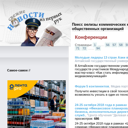
Пресс релизы коммерческих 
Архив пресс-релизов
//
общественных организаций
Конференции
Страницы:
1
……
56
57
58
5
71
72
……
94
Молодые лидеры 13 стран Азии в
Алтайский государственный универси
В Алтайском государственном униве
государств-участников Международ
Самое-самое
//
мастер-класс «Как стать инфолиде
медиакоммуникаций»
Форум 5 континентов
, Медиа порт
Получите инвестиции в свой техноло
возможность уехать в один из техн
24-25 октября 2018 года в рамка
семинар «Финансовое планирова
бизнеса, исполнительных дирек
служб.
, "Центр обучения "Деловая и
686
24-25 октября 2018 года в рамках 
семинар «Финансовое планирование