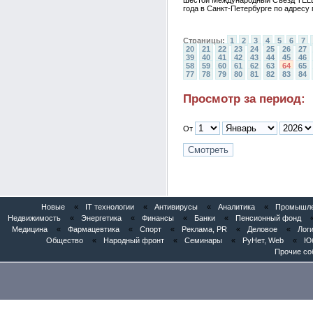
шестой Международный Съезд TELE
года в Санкт-Петербурге по адресу п
Страницы:
1
2
3
4
5
6
7
20
21
22
23
24
25
26
27
39
40
41
42
43
44
45
46
58
59
60
61
62
63
64
65
77
78
79
80
81
82
83
84
Просмотр за период:
От
Новые
«
IT технологии
«
Антивирусы
«
Аналитика
«
Промышлен
Недвижимость
«
Энергетика
«
Финансы
«
Банки
«
Пенсионный фонд
Медицина
«
Фармацевтика
«
Спорт
«
Реклама, PR
«
Деловое
«
Логи
Общество
«
Народный фронт
«
Семинары
«
РуНет, Web
«
Юб
Прочие со