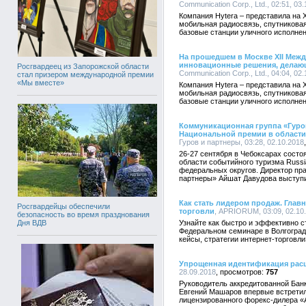
Communication Corp., Ltd., 02:51, 03
Компания Hytera – представила на
мобильная радиосвязь, спутникова
базовые станции уличного исполне
На прошедшем в Москве XII Меж
инновационные решения, делаю
Росгвардеец из Запорожской области
Communication Corp., Ltd., 04:04, 02
стал призером международной премии
«Мы вместе»
Компания Hytera – представила на
мобильная радиосвязь, спутникова
базовые станции уличного исполне
Коммуникационная группа «Гуро
Национальной премии в области 
Гуров и партнеры, 03:28, 02.10.2018
26-27 сентября в Чебоксарах сост
области событийного туризма Russi
федеральных округов. Директор пра
партнеры» Айшат Давудова выступ
Как стать лидером продаж. Главн
Росгвардейцы обеспечили
торговли
, APRIORUM, 03:09, 02.10
безопасность во время празднования
Узнайте как быстро и эффективно ст
Дня ВДВ
Федеральном семинаре в Волгограде
кейсы, стратегии интернет-торговли
Упрощенная идентификация рас
28.09.2018
757
Руководитель аккредитованной Ба
Евгений Машаров впервые встретил
лицензированного форекс-дилера «