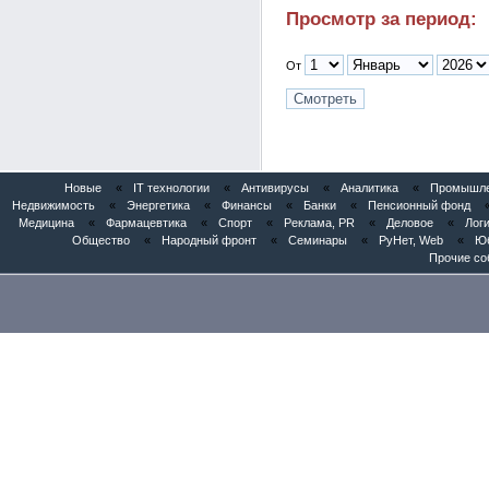
Просмотр за период:
От
Новые
«
IT технологии
«
Антивирусы
«
Аналитика
«
Промышлен
Недвижимость
«
Энергетика
«
Финансы
«
Банки
«
Пенсионный фонд
Медицина
«
Фармацевтика
«
Спорт
«
Реклама, PR
«
Деловое
«
Логи
Общество
«
Народный фронт
«
Семинары
«
РуНет, Web
«
Юб
Прочие со