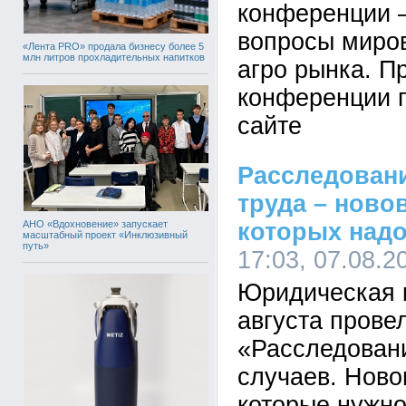
конференции 
вопросы миров
«Лента PRO» продала бизнесу более 5
млн литров прохладительных напитков
агро рынка. П
конференции 
сайте
Расследовани
труда – ново
АНО «Вдохновение» запускает
которых надо
масштабный проект «Инклюзивный
путь»
17:03, 07.08.2
Юридическая 
августа прове
«Расследован
случаев. Ново
которые нужно