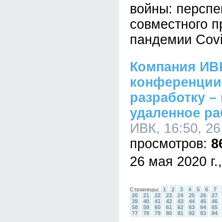
войны: перспе
совместного п
пандемии Covi
Компания ИВК
конференции
разработку –
удаленное ра
ИВК, 16:50, 26
8
26 мая 2020 г.
Страницы:
1
2
3
4
5
6
7
20
21
22
23
24
25
26
27
39
40
41
42
43
44
45
46
58
59
60
61
62
63
64
65
77
78
79
80
81
82
83
84