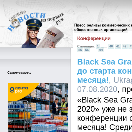
Пресс релизы коммерческих 
Архив пресс-релизов
//
общественных организаций
Конференции
Страницы:
1
……
40
41
42
4
55
56
……
94
Black Sea Gra
до старта к
Самое-самое
//
месяца!
, Ukra
07.08.2020
«Black Sea Gra
2020» уже не з
конференции 
месяца! Среди