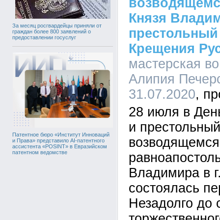
возводящемся
Князя Влади
За месяц росгвардейцы приняли от
престольный
граждан более 800 заявлений о
предоставлении госуслуг
Крещения Рус
мастерская во
Алипия Печерс
31.07.2020
28 июля в Ден
и престольный
Патентное бюро «Институт Инноваций
возводящемся
и Права» представило AI-патентного
ассистента «POSINT» в Евразийском
патентном ведомстве
равноапостоль
Владимира в г
состоялась пе
Незадолго до
торжественног