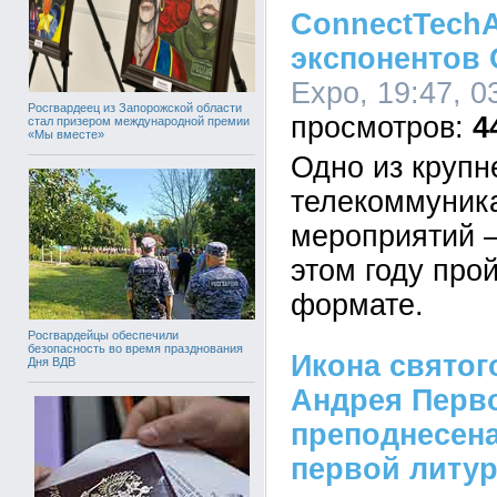
ConnectTechA
экспонентов
Expo, 19:47, 0
Росгвардеец из Запорожской области
4
стал призером международной премии
«Мы вместе»
Одно из крупн
телекоммуник
мероприятий –
этом году про
формате.
Росгвардейцы обеспечили
безопасность во время празднования
Икона святог
Дня ВДВ
Андрея Перв
преподнесена
первой литур