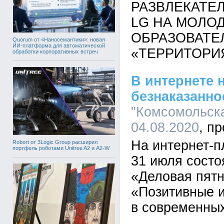
РАЗВЛЕКАТЕ
LG НА МОЛО
ОБРАЗОВАТЕ
Quorum от «Наносемантики»: новая
ИИ-платформа для автоматической
«ТЕРРИТОРИ
обработки корпоративных встреч
В интернете 
безнаказанно
"Комсомольска
04.08.2020
На интернет-
Robort от 3Logic Group расширил
портфель роботами Unitree A2 и A2-W
31 июля состо
«Деловая пятн
«Позитивные и
в современны