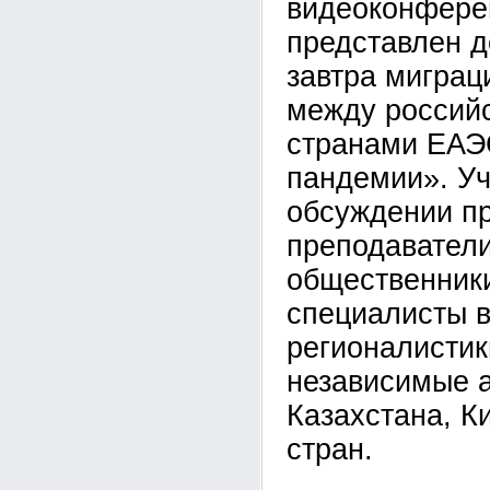
видеоконфере
представлен д
завтра миграц
между россий
странами ЕАЭ
пандемии». Уч
обсуждении п
преподаватели
общественники
специалисты 
регионалистик
независимые а
Казахстана, К
стран.