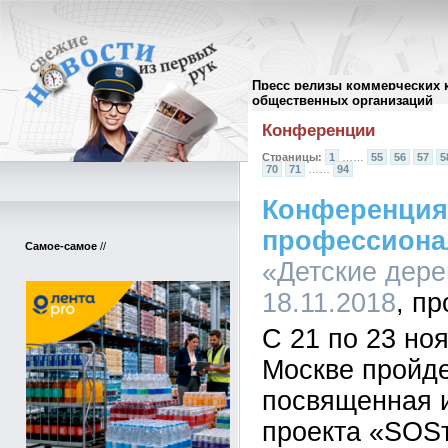
Пресс релизы коммерческих 
Архив пресс-релизов
//
общественных организаций
Конференции
Страницы:
1
……
55
56
57
5
70
71
……
94
Конференция
профессиона
Самое-самое
//
«Детские дере
18.11.2018
С 21 по 23 ноя
Москве пройд
посвященная и
проекта «SOS