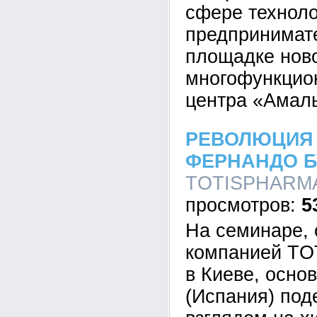
сфере техноло
предпринимате
площадке нов
многофункцион
центра «Амал
РЕВОЛЮЦИЯ 
ФЕРНАНДО 
TOTISPHARMA,
5
На семинаре, 
компанией T
в Киеве, основ
(Испания) под