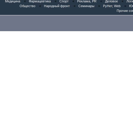
Медицина
«
Фармацевтика
«
Спорт
«
Реклама, PR
«
Деловое
«
Логи
Общество
«
Народный фронт
«
Семинары
«
РуНет, Web
«
Юб
Прочие со