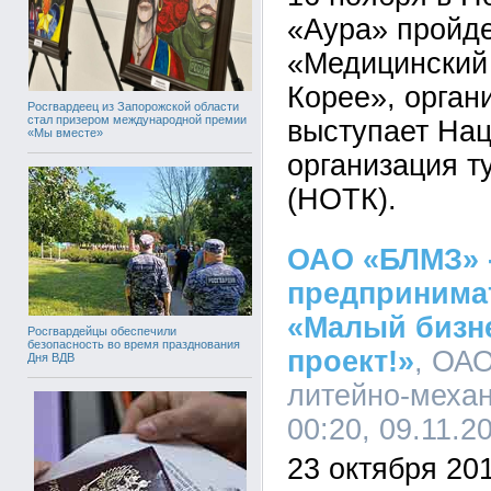
«Аура» пройд
«Медицинский
Корее», орган
Росгвардеец из Запорожской области
стал призером международной премии
выступает На
«Мы вместе»
организация т
(НОТК).
ОАО «БЛМЗ» -
предпринима
«Малый бизн
Росгвардейцы обеспечили
безопасность во время празднования
проект!»
, ОА
Дня ВДВ
литейно-механ
00:20, 09.11.2
23 октября 20