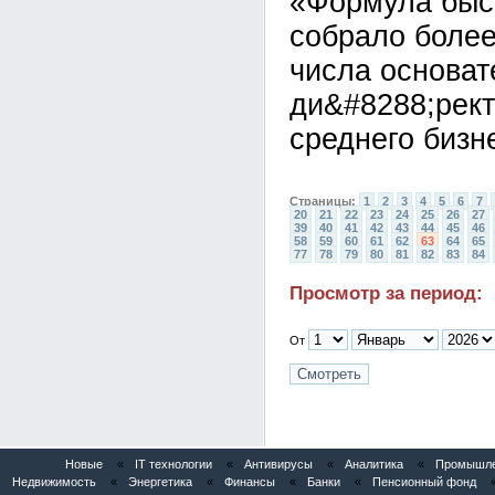
«Формула быст
собрало более
числа основат
ди&#8288;рект
среднего бизн
Страницы:
1
2
3
4
5
6
7
20
21
22
23
24
25
26
27
39
40
41
42
43
44
45
46
58
59
60
61
62
63
64
65
77
78
79
80
81
82
83
84
Просмотр за период:
От
Новые
«
IT технологии
«
Антивирусы
«
Аналитика
«
Промышлен
Недвижимость
«
Энергетика
«
Финансы
«
Банки
«
Пенсионный фонд