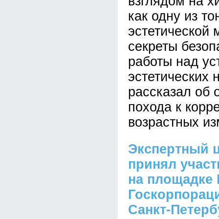
взглядом на х
как одну из т
эстетической 
секреты безоп
работы над у
эстетических 
рассказал об 
похода к корр
возрастных из
Экспертный 
принял участ
на площадке 
Госкорпораци
Санкт-Петерб