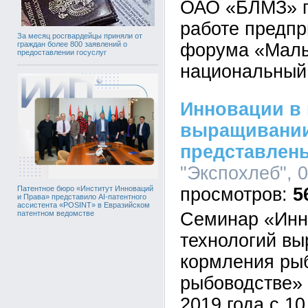
ОАО «БЛМЗ» п
работе предпр
За месяц росгвардейцы приняли от
форума «Малы
граждан более 800 заявлений о
предоставлении госуслуг
национальный 
Инновации в
выращивании
представлен
"Экспохлеб", 0
5
Патентное бюро «Институт Инноваций
и Права» представило AI-патентного
ассистента «POSINT» в Евразийском
Семинар «Инн
патентном ведомстве
технологий в
кормления ры
рыбоводстве» 
2019 года с 10