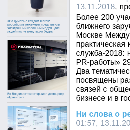
13.11.2018
Более 200 уча
«Не думать о каждом шаге»:
ближнего зару
российские инженеры представили
электронный коленный модуль для
людей после ампутации бедра
Москве Между
практическая 
служба-2018: 
PR-работы» 29
Два тематичес
посвящены ра
связей с обще
Во Владивостоке открылся демоцентр
бизнесе и в го
«Гравитон»
Ни слова о р
01:57, 13.11.2