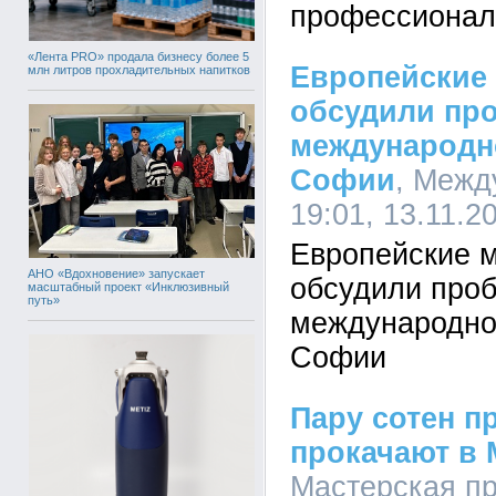
профессиональ
«Лента PRO» продала бизнесу более 5
Европейские
млн литров прохладительных напитков
обсудили пр
международн
Софии
, Межд
19:01, 13.11.2
Европейские 
АНО «Вдохновение» запускает
обсудили про
масштабный проект «Инклюзивный
путь»
международно
Софии
Пару сотен п
прокачают в 
Мастерская пр