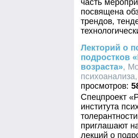
часть меропр
посвящена об
трендов, тенд
технологическ
Лекторий о п
подростков «
возраста»
, М
психоанализа,
5
Спецпроект «Р
института пси
толерантности
приглашают н
лекций о подр