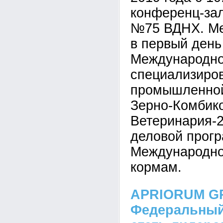
конференц-за
№75 ВДНХ. Ме
в первый день
Международн
специализиров
промышленной
Зерно-Комбик
Ветеринария-2
деловой прог
Международног
кормам.
APRIORUM G
Федеральный