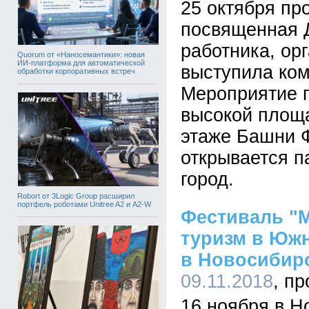
25 октября пр
посвященная 
работника, ор
Quorum от «Наносемантики»: новая
ИИ-платформа для автоматической
выступила ко
обработки корпоративных встреч
Мероприятие 
высокой площ
этаже Башни Ф
открывается п
город.
Robort от 3Logic Group расширил
портфель роботами Unitree A2 и A2-W
Фестиваль "
туризм в Южн
в Новосибир
09.11.2018
16 ноября в Н