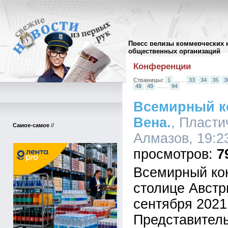
Пресс релизы коммерческих 
Архив пресс-релизов
//
общественных организаций
Конференции
Страницы:
1
……
33
34
35
3
48
49
……
94
Всемирный ко
Вена.
, Пласти
Самое-самое
//
Алмазов, 19:23
7
Всемирный кон
столице Австр
сентября 2021 
Представитель