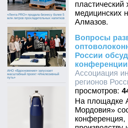
пластический 
медицинских н
«Лента PRO» продала бизнесу более 5
млн литров прохладительных напитков
Алмазов.
Вопросы раз
оптоволоконн
России обсуд
конференции
АНО «Вдохновение» запускает
Ассоциация и
масштабный проект «Инклюзивный
путь»
регионов Росси
4
На площадке 
Мордовия» со
конференция,
производству 