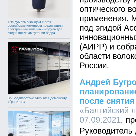
оптического в
применения. 
«Не думать о каждом шаге»:
под эгидой Ас
российские инженеры представили
электронный коленный модуль для
людей после ампутации бедра
инновационны
(АИРР) и собр
области волок
России.
Андрей Бугро
планировани
Во Владивостоке открылся демоцентр
после снятия
«Гравитон»
«Балтийский л
07.09.2021
Руководитель 