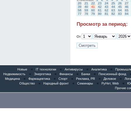
20
21
22
23
24
25
26
27
39
40
41
42
43
44
45
46
58
59
60
61
62
63
64
65
77
78
79
80
81
82
83
84
Просмотр за период:
От
Новые
«
IT технологии
«
Антивирусы
«
Аналитика
«
Промышлен
Недвижимость
«
Энергетика
«
Финансы
«
Банки
«
Пенсионный фонд
Медицина
«
Фармацевтика
«
Спорт
«
Реклама, PR
«
Деловое
«
Логи
Общество
«
Народный фронт
«
Семинары
«
РуНет, Web
«
Юб
Прочие со