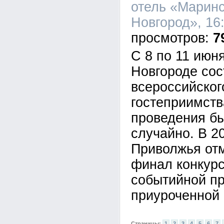
отель «Марин
Новгород», 16:
7
С 8 по 11 июн
Новгороде со
всероссийског
гостеприимств
проведения б
случайно. В 2
Приволжья отм
финал конкурс
событийной п
приуроченной 
Страницы:
1
2
3
4
5
6
7