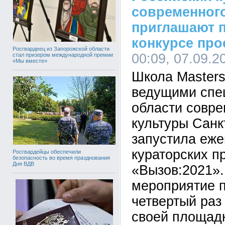
современного
приглашают п
конкурсе про
Росгвардеец из Запорожской области
00:09, 07.09.2
стал призером международной премии
«Мы вместе»
Школа Masters
ведущими спе
области совре
культуры Санк
запустила еже
кураторских п
Росгвардейцы обеспечили
безопасность во время празднования
Дня ВДВ
«Вызов:2021».
мероприятие п
четвертый раз
своей площад