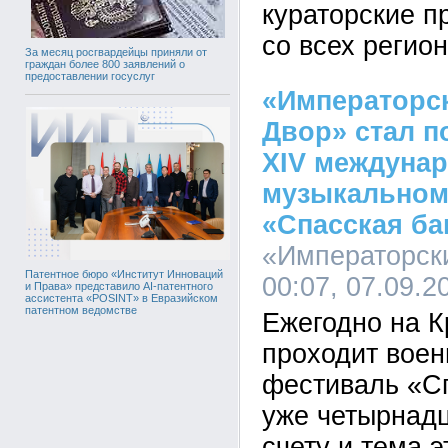
кураторские п
со всех регио
За месяц росгвардейцы приняли от
граждан более 800 заявлений о
предоставлении госуслуг
«Императорс
Двор» стал п
XIV междуна
музыкальном
«Спасская ба
«Императорск
Патентное бюро «Институт Инноваций
00:07, 07.09.2
и Права» представило AI-патентного
ассистента «POSINT» в Евразийском
патентном ведомстве
Ежегодно на 
проходит вое
фестиваль «С
уже четырнад
счету и тема э