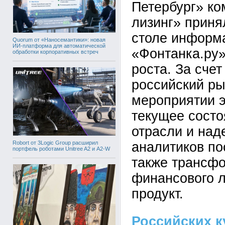
Петербург» ко
лизинг» приня
столе информ
Quorum от «Наносемантики»: новая
ИИ-платформа для автоматической
«Фонтанка.ру»
обработки корпоративных встреч
роста. За счет
российский ры
мероприятии 
текущее состо
отрасли и над
Robort от 3Logic Group расширил
аналитиков по
портфель роботами Unitree A2 и A2-W
также трансф
финансового л
продукт.
Российских к