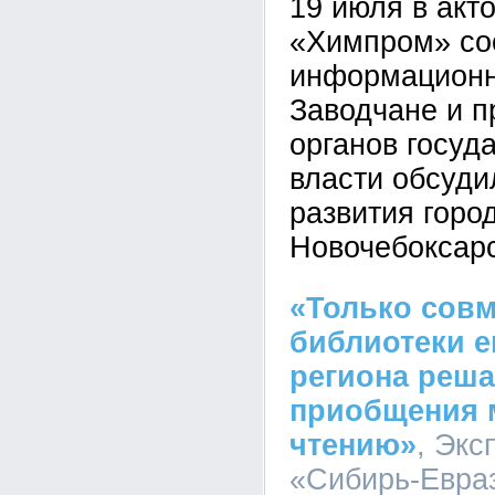
19 июля в акт
«Химпром» со
информационн
Заводчане и п
органов госуд
власти обсуди
развития горо
Новочебоксарс
«Только сов
библиотеки е
региона реша
приобщения 
чтению»
, Экс
«Сибирь-Евраз