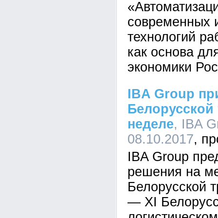
«Автоматизаци
современных 
технологий ра
как основа дл
экономики Ро
IBA Group пр
Белорусской
неделе
, IBA G
08.10.2017
IBA Group пре
решения на м
Белорусской т
— XI Белорусс
логистическом