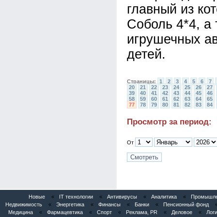
главный из ко
Соболь 4*4, а
игрушечных а
детей.
Страницы:
1
2
3
4
5
6
7
20
21
22
23
24
25
26
27
39
40
41
42
43
44
45
46
58
59
60
61
62
63
64
65
77
78
79
80
81
82
83
84
Просмотр за период:
От
Новые
«
IT технологии
«
Антивирусы
«
Аналитика
«
Промышлен
Недвижимость
«
Энергетика
«
Финансы
«
Банки
«
Пенсионный фонд
Медицина
«
Фармацевтика
«
Спорт
«
Реклама, PR
«
Деловое
«
Логи