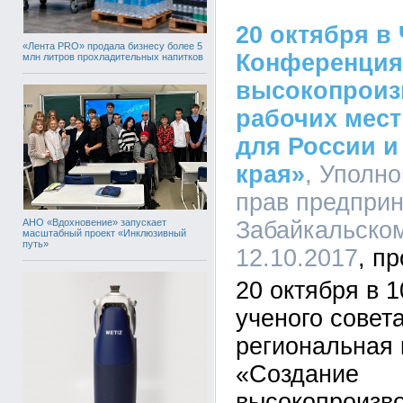
20 октября в
«Лента PRO» продала бизнесу более 5
Конференция
млн литров прохладительных напитков
высокопроиз
рабочих мест
для России и
края»
, Уполн
прав предприн
АНО «Вдохновение» запускает
Забайкальском
масштабный проект «Инклюзивный
путь»
12.10.2017
20 октября в 
ученого совет
региональная
«Создание
высокопроизв