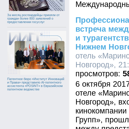
Международны
За месяц росгвардейцы приняли от
Профессиона
граждан более 800 заявлений о
предоставлении госуслуг
встреча межд
и турагентст
Нижнем Новг
отель «Марин
Новгород», 21:
5
Патентное бюро «Институт Инноваций
6 октября 2017
и Права» представило AI-патентного
ассистента «POSINT» в Евразийском
патентном ведомстве
отеле «Марин
Новгород», вх
кинокомпании
Групп», прошл
между предст