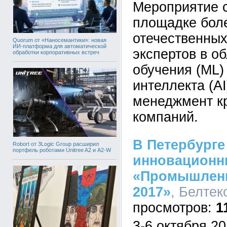
Мероприятие с
площадке боле
отечественных
Quorum от «Наносемантики»: новая
ИИ-платформа для автоматической
экспертов в о
обработки корпоративных встреч
обучения (ML)
интеллекта (AI
менеджмент к
компаний.
В Петербург
Robort от 3Logic Group расширил
портфель роботами Unitree A2 и A2-W
инновационн
«Промышленн
2017»
, Белтек
1
3-6 октября 20