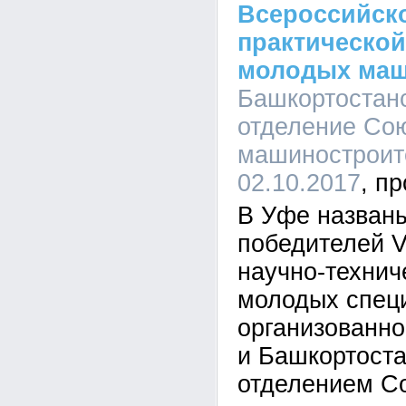
Всероссийско
практическо
молодых маш
Башкортостан
отделение Со
машиностроите
02.10.2017
В Уфе названы
победителей V
научно-технич
молодых спец
организованн
и Башкортост
отделением С