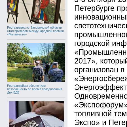
Петербурге пр
инновационны
светотехничес
Росгвардеец из Запорожской области
стал призером международной премии
промышленнос
«Мы вместе»
городской инф
«Промышленна
2017», которы
организован в
«Энергосбере
Энергоэффект
Росгвардейцы обеспечили
безопасность во время празднования
Дня ВДВ
Одновременно
«Экспофорум»
топливной тем
Экспо» и Пете