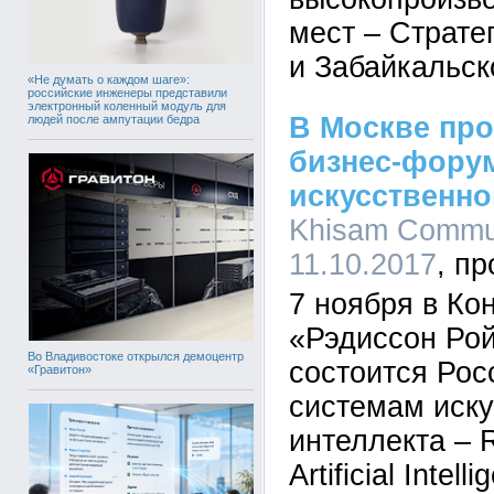
мест – Страте
и Забайкальск
«Не думать о каждом шаге»:
российские инженеры представили
электронный коленный модуль для
В Москве про
людей после ампутации бедра
бизнес-фору
искусственно
Khisam Commun
11.10.2017
7 ноября в Ко
«Рэдиссон Ро
Во Владивостоке открылся демоцентр
состоится Рос
«Гравитон»
системам иску
интеллекта – 
Artificial Intel