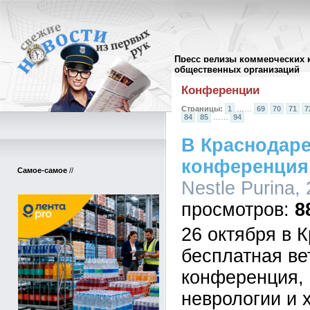
Пресс релизы коммерческих 
Архив пресс-релизов
//
общественных организаций
Конференции
Страницы:
1
……
69
70
71
7
84
85
……
94
В Краснодаре
конференция
Самое-самое
//
Nestle Purina,
8
26 октября в 
бесплатная ве
конференция,
неврологии и 