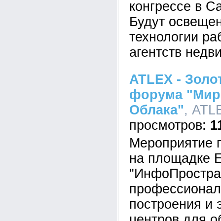
конгрессе в С
Будут освеще
технологии ра
агентств недв
ATLEX - Золо
форума "Мир
Облака"
, ATL
1
Мероприятие п
на площадке
"ИнфоПростран
профессионал
построения и 
центров для о