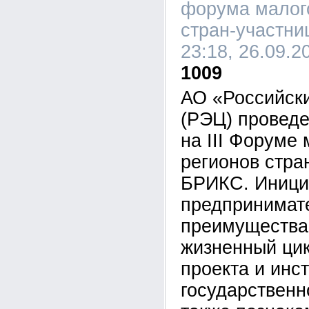
форума малого
стран-участн
23:18, 26.09.2
1009
АО «Российски
(РЭЦ) проведе
на III Форуме
регионов стра
БРИКС. Иници
предпринимат
преимущества 
жизненный цик
проекта и инс
государственн