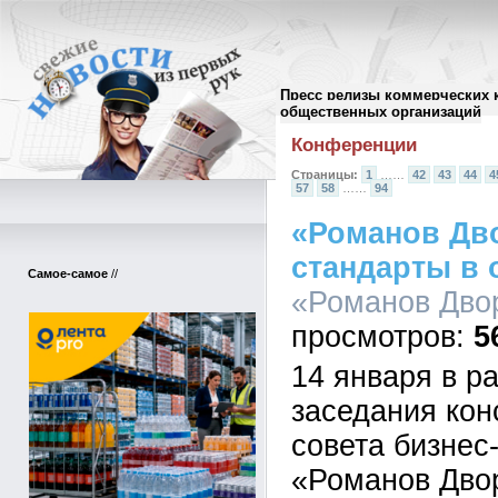
Пресс релизы коммерческих 
Архив пресс-релизов
//
общественных организаций
Конференции
Страницы:
1
……
42
43
44
4
57
58
……
94
«Романов Дво
стандарты в 
Самое-самое
//
«Романов Двор
5
14 января в р
заседания кон
совета бизнес
«Романов Дво