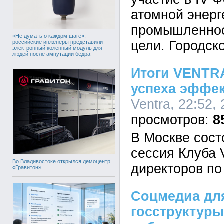
атомной энерг
промышленнос
«Не думать о каждом шаге»:
цели. Городск
российские инженеры представили
электронный коленный модуль для
людей после ампутации бедра
Итоги VENTR
успеха эффек
Ventra, 22:52,
8
В Москве сост
сессия Клуба 
Во Владивостоке открылся демоцентр
директоров по
«Гравитон»
Соцмедиа дл
госструктуры