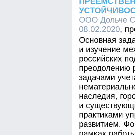
ПРЕЕМСТВЕН
УСТОЙЧИВОС
ООО Дольче Се
08.02.2020
Основная зад
и изучение м
российских по
преодолению 
задачами учет
нематериально
наследия, гор
и существующ
практиками уп
развитием. Фо
рамках работы