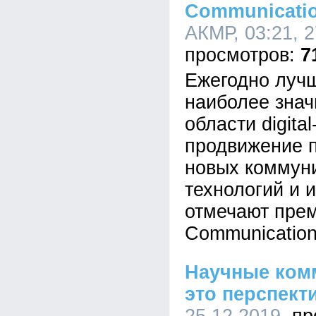
Communicati
АКМР, 03:21, 2
7
Ежегодно лучш
наиболее зна
области digita
продвижение 
новых коммун
технологий и 
отмечают прем
Communicatio
Научные ком
это перспект