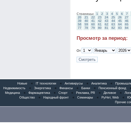
Страницы:
1
2
3
4
5
6
7
20
21
22
23
24
25
26
27
39
40
41
42
43
44
45
46
58
59
60
61
62
63
64
65
77
78
79
80
81
82
83
84
Просмотр за период:
От
Новые
«
IT технологии
«
Антивирусы
«
Аналитика
«
Промышлен
Недвижимость
«
Энергетика
«
Финансы
«
Банки
«
Пенсионный фонд
Медицина
«
Фармацевтика
«
Спорт
«
Реклама, PR
«
Деловое
«
Логи
Общество
«
Народный фронт
«
Семинары
«
РуНет, Web
«
Юб
Прочие со