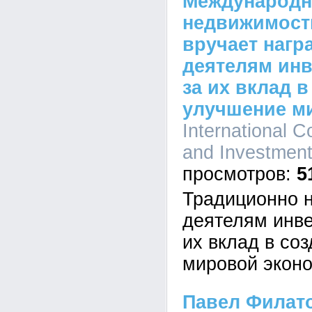
Международн
недвижимост
вручает награ
деятелям ин
за их вклад в
улучшение м
International C
and Investment
5
Традиционно н
деятелям инве
их вклад в со
мировой эконо
Павел Филато