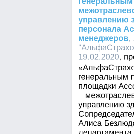
генеральным
межотраслев
управлению 
персонала А
менеджеров
,
"АльфаСтрахов
19.02.2020
«АльфаСтрахо
генеральным 
площадки Асс
– межотрасле
управлению з
Сопредседате
Алиса Безлюдо
департамента 