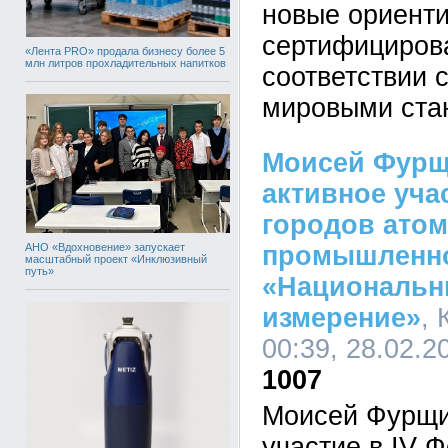
новые ориент
сертифициров
«Лента PRO» продала бизнесу более 5
млн литров прохладительных напитков
соответствии 
мировыми ста
Моисей Фурщ
активное уча
городов атом
АНО «Вдохновение» запускает
промышленн
масштабный проект «Инклюзивный
путь»
«Национальн
измерение»
,
00:39, 28.02.2
1007
Моисей Фурщи
участие в IV 