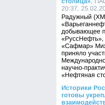
столица»
, ПА
20:37, 25.02.2
Радужный (ХМ
«Варьеганнеф
добывающее п
«РуссНефть»,
«Сафмар» Мих
приняло участи
Международн
научно-практ
«Нефтяная ст
Историки Рос
готовы укреп
взаимодейст