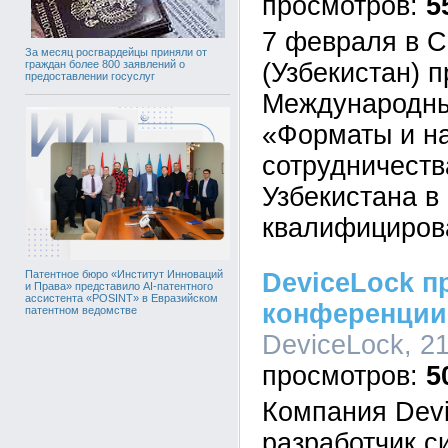
5
7 февраля в 
За месяц росгвардейцы приняли от
(Узбекистан) 
граждан более 800 заявлений о
предоставлении госуслуг
Международны
«Форматы и н
сотрудничеств
Узбекистана в
квалифициров
DeviceLock п
Патентное бюро «Институт Инноваций
и Права» представило AI-патентного
ассистента «POSINT» в Евразийском
конференции
патентном ведомстве
DeviceLock, 21
5
Компания Devi
разработчик с