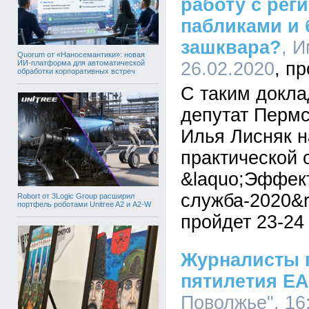
работу с ре
пабликами и 
зашквара?
, 
Quorum от «Наносемантики»: новая
ИИ-платформа для автоматической
26.02.2020
обработки корпоративных встреч
С таким докла
депутат Пермс
Илья Лисняк 
практической
&laquo;Эффек
служба-2020&r
Robort от 3Logic Group расширил
портфель роботами Unitree A2 и A2-W
пройдет 23-24
Журналисты 
пятилетия Е
Поволжье", 16: