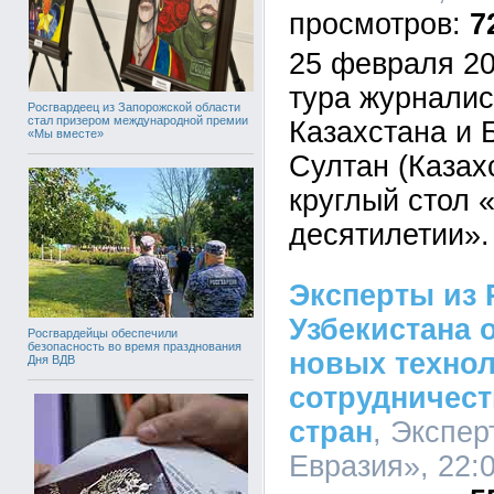
7
25 февраля 20
тура журналис
Росгвардеец из Запорожской области
стал призером международной премии
Казахстана и Б
«Мы вместе»
Султан (Казах
круглый стол 
десятилетии».
Эксперты из 
Узбекистана 
Росгвардейцы обеспечили
безопасность во время празднования
новых технол
Дня ВДВ
сотрудничест
стран
, Экспер
Евразия», 22:0