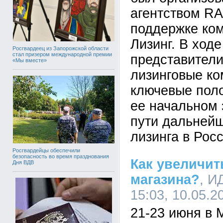
агентством RA
поддержке ко
Лизинг. В ход
Росгвардеец из Запорожской области
стал призером международной премии
представители
«Мы вместе»
лизинговые к
ключевые пол
ее начальном 
пути дальнейш
лизинга в Росс
Росгвардейцы обеспечили
безопасность во время празднования
Как увеличи
Дня ВДВ
магазина?
, И
15:03, 10.05.2
21-23 июня в 