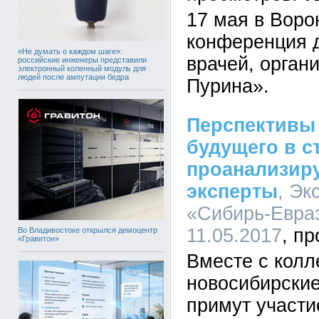
17 мая в Воро
конференция 
«Не думать о каждом шаге»:
врачей, орган
российские инженеры представили
электронный коленный модуль для
людей после ампутации бедра
Пурина».
Перспективы
будущего в с
проанализир
эксперты
, Эк
«Сибирь-Евраз
11.05.2017
Во Владивостоке открылся демоцентр
«Гравитон»
Вместе с колл
новосибирские
примут участ