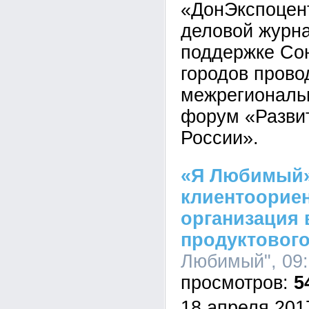
«ДонЭкспоцен
деловой журна
поддержке Со
городов прово
межрегиональ
форум «Развит
России».
«Я Любимый»
клиентоорие
организация 
продуктового
Любимый", 09:
5
18 апреля 201