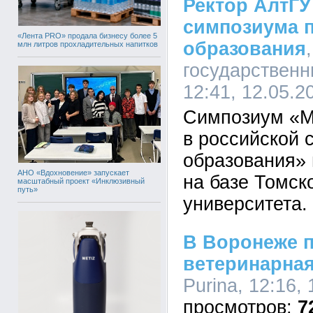
Ректор АлтГУ
симпозиума 
«Лента PRO» продала бизнесу более 5
образования
млн литров прохладительных напитков
государственн
12:41, 12.05.2
Симпозиум «М
в российской 
образования» 
АНО «Вдохновение» запускает
на базе Томск
масштабный проект «Инклюзивный
путь»
университета.
В Воронеже п
ветеринарна
Purina, 12:16,
7