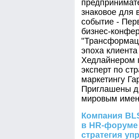
предпринимат
знаковое для 
событие - Пер
бизнес-конфе
"Трансформаци
эпоха клиента 
Хедлайнером п
эксперт по ст
маркетингу Га
Приглашены др
мировым имен
Компания BLS
в HR-форуме 
стратегия уп