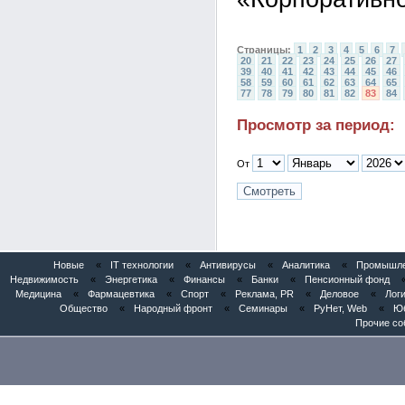
Страницы:
1
2
3
4
5
6
7
20
21
22
23
24
25
26
27
39
40
41
42
43
44
45
46
58
59
60
61
62
63
64
65
77
78
79
80
81
82
83
84
Просмотр за период:
От
Новые
«
IT технологии
«
Антивирусы
«
Аналитика
«
Промышлен
Недвижимость
«
Энергетика
«
Финансы
«
Банки
«
Пенсионный фонд
Медицина
«
Фармацевтика
«
Спорт
«
Реклама, PR
«
Деловое
«
Логи
Общество
«
Народный фронт
«
Семинары
«
РуНет, Web
«
Юб
Прочие со