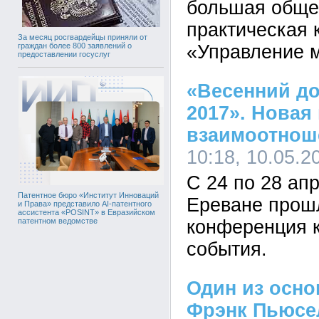
большая обще
практическая
За месяц росгвардейцы приняли от
«Управление м
граждан более 800 заявлений о
предоставлении госуслуг
«Весенний д
2017». Новая
взаимоотнош
10:18, 10.05.2
С 24 по 28 апр
Патентное бюро «Институт Инноваций
Ереване прош
и Права» представило AI-патентного
ассистента «POSINT» в Евразийском
конференция 
патентном ведомстве
события.
Один из осно
Фрэнк Пьюсе