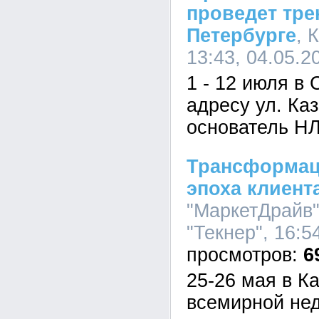
проведет тре
Петербурге
, 
13:43, 04.05.2
1 - 12 июля в 
адресу ул. Каз
основатель Н
Трансформаци
эпоха клиент
"МаркетДрайв"
"Текнер", 16:5
6
25-26 мая в К
всемирной не