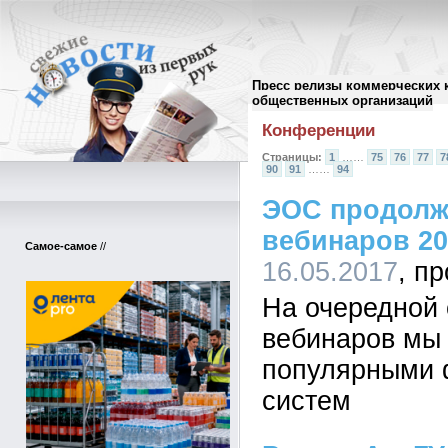
Пресс релизы коммерческих 
Архив пресс-релизов
//
общественных организаций
Конференции
Страницы:
1
……
75
76
77
7
90
91
……
94
ЭОС продолж
вебинаров 20
Самое-самое
//
16.05.2017
На очередной
вебинаров мы 
популярными 
систем