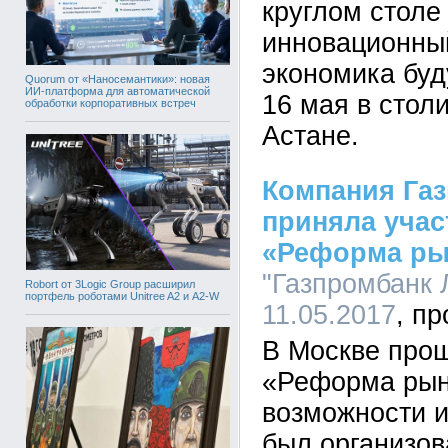
круглом стол
инновационны
экономика буд
Quorum от «Наносемантики»: новая
ИИ-платформа для автоматической
16 мая в стол
обработки корпоративных встреч
Астане.
Компания Газ
приняла учас
«Реформа ры
"Газпромбанк Л
Robort от 3Logic Group расширил
портфель роботами Unitree A2 и A2-W
11.05.2017
В Москве прош
«Реформа рын
возможности и
был организов